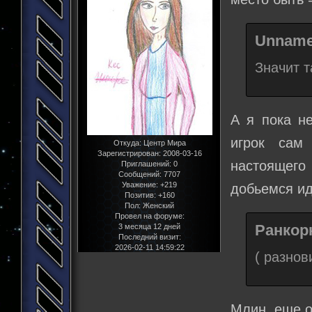
Unname
Значит т
А я пока не
игрок сам
Откуда:
Центр Мира
Зарегистрирован
: 2008-03-16
настоящего
Приглашений:
0
Сообщений:
7707
Уважение:
+219
добьемся ид
Позитив:
+160
Пол:
Женский
Провел на форуме:
Ранкорн
3 месяца 12 дней
Последний визит:
2026-02-11 14:59:22
( разнов
Млин, еще о