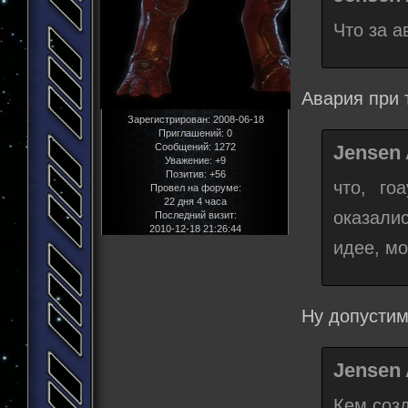
Что за а
Авария при 
Зарегистрирован
: 2008-06-18
Приглашений:
0
Jensen 
Сообщений:
1272
Уважение:
+9
Позитив:
+56
что, го
Провел на форуме:
22 дня 4 часа
оказали
Последний визит:
2010-12-18 21:26:44
идее, мо
Ну допустим
Jensen 
Кем созд