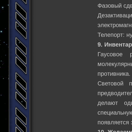
Фазовый сдв
Дезактивац
электромагн
Телепорт: н
9. Инвентар
Гаусовое 
молекулярн
противника. 
Световой 
предводител
делают од
специальн
появляется 