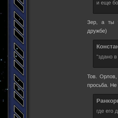
и еще бо
Зер, а ты 
дружбе)
Конста
"здано в
Тов. Орлов,
просьба. Не
Ранкорн
где его 