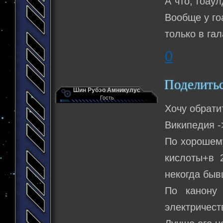
А что, гоау
Вообще у го
только в га
0
Поделить
Шин Рубэо Амникулус
Гость
Хочу обрати
Википедия -
По хорошему
кислоты+в 
некогда быв
По канону
электричест