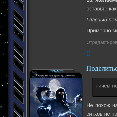
10. Желаем
оставьте как
Главный по
Примерно мо
Отредактиров
0
Поделить
UNNAMED
Свиньям нет дела до законов!
ничем н
Не похож на
ситхов не п