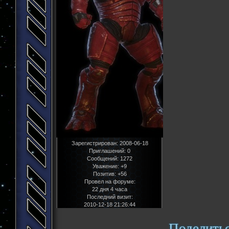
Зарегистрирован
: 2008-06-18
Приглашений:
0
Сообщений:
1272
Уважение:
+9
Позитив:
+56
Провел на форуме:
22 дня 4 часа
Последний визит:
2010-12-18 21:26:44
Поделить