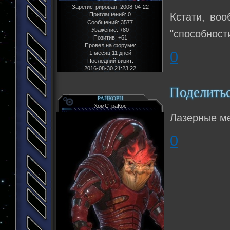
Зарегистрирован
: 2008-04-22
Кстати, воо
Приглашений:
0
Сообщений:
3577
Уважение:
+80
"способност
Позитив:
+61
Провел на форуме:
0
1 месяц 11 дней
Последний визит:
2016-08-30 21:23:22
Поделить
РАНКОРН
ХомСтраКос
Лазерные ме
0