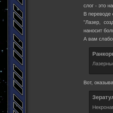
слог - это н
В переводе 
"Лазер, со
наносит бол
А вам слабо
Ранкорн
Лазерны
Вот, оказыва
Зератул
Некронам