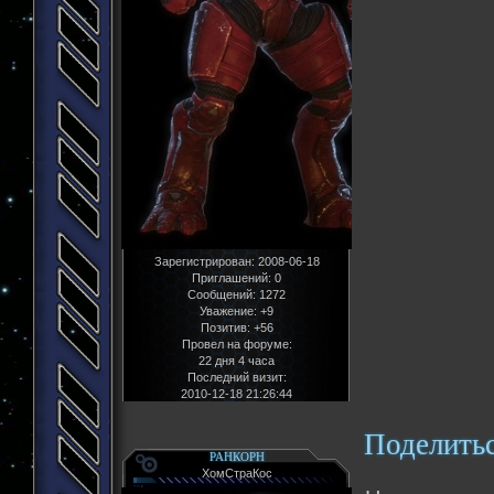
Зарегистрирован
: 2008-06-18
Приглашений:
0
Сообщений:
1272
Уважение:
+9
Позитив:
+56
Провел на форуме:
22 дня 4 часа
Последний визит:
2010-12-18 21:26:44
Поделить
РАНКОРН
ХомСтраКос