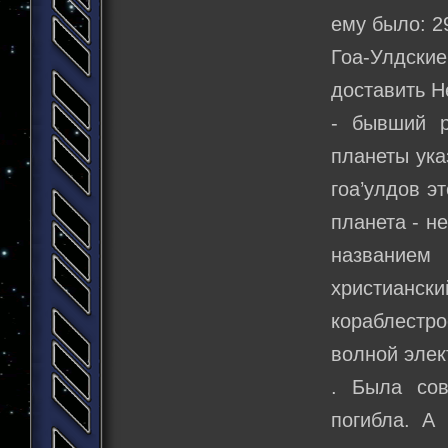
ему было: 2
Гоа-Улдские
доставить Н
- бывший р
планеты ука
гоа’улдов э
планета - н
названием
христианс
кораблестр
волной элек
. Была сов
погибла. А