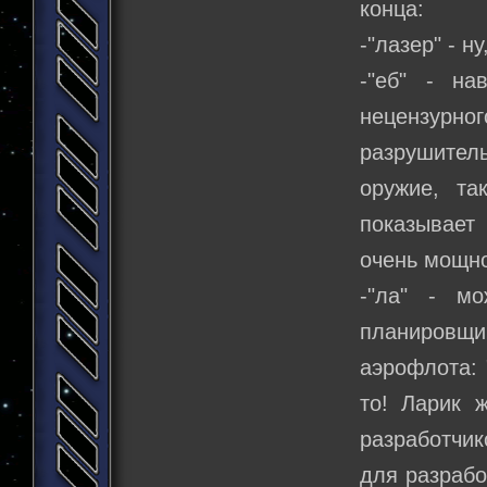
конца:
-"лазер" - н
-"еб" - на
нецензурн
разрушитель
оружие, та
показывает
очень мощн
-"ла" - мо
планировщи
аэрофлота: "
то! Ларик 
разработчик
для разрабо