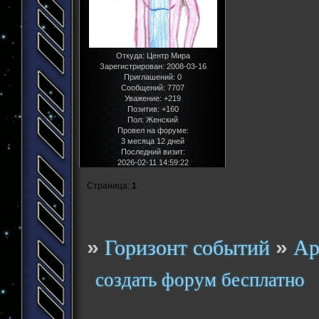
Откуда:
Центр Мира
Зарегистрирован
: 2008-03-16
Приглашений:
0
Сообщений:
7707
Уважение:
+219
Позитив:
+160
Пол:
Женский
Провел на форуме:
3 месяца 12 дней
Последний визит:
2026-02-11 14:59:22
Страница:
1
»
»
Горизонт событий
Ар
создать форум бесплатно