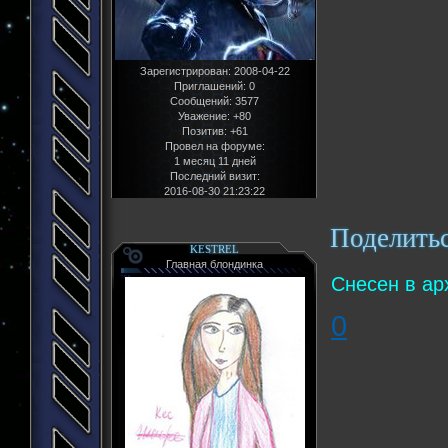
Зарегистрирован
: 2008-04-22
Приглашений:
0
Сообщений:
3577
Уважение:
+80
Позитив:
+61
Провел на форуме:
1 месяц 11 дней
Последний визит:
2016-08-30 21:23:22
Поделить
KESTREL
Главная блондинка
Снесен в ар
0