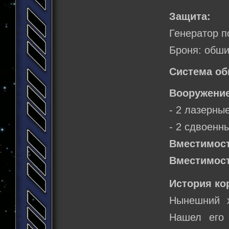
Защита:
Генератор п
Броня: обши
Система об
Вооружение
- 2 лазерны
- 2 сдвоенн
Вместимост
Вместимост
История ко
Нынешний х
Нашел его 