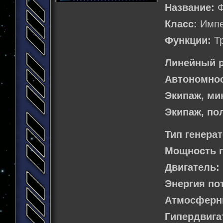
Название:
Ф
Класс:
Импе
Функции:
Т
Линейный 
Автономнос
Экипаж, м
Экипаж, п
Тип генера
Мощность г
Двигатель:
Энергия по
Атмосферн
Гипердвига