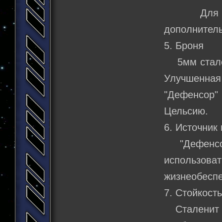
Для скаф
дополнитель
5. Броня
5мм стален
Улучшенна
"Дефенсор" 
Цельсию.
6. Источник
"Дефенсор"
использо
жизнеобеспе
7. Стойкост
Сталенит у