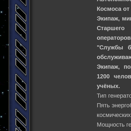
Космоса от 
Экипаж, м
Старшего
операторов
"Службы б
обслуживаю
Экипаж, п
1200 чело
учёных.
Тип генерат
Пять энерго
космических
Мощность ге