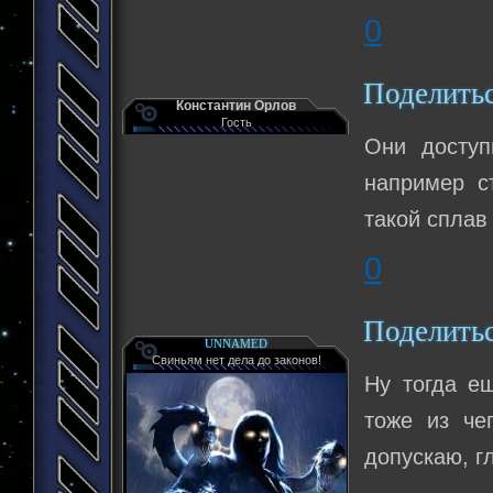
0
Поделить
Константин Орлов
Гость
Они доступ
например с
такой сплав
0
Поделить
UNNAMED
Свиньям нет дела до законов!
Ну тогда ещ
тоже из чег
допускаю, г