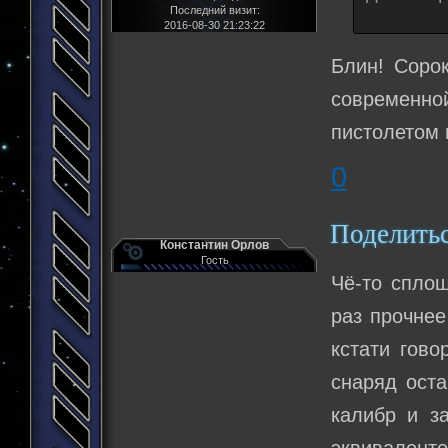
Последний визит:
2016-08-30 21:23:22
Блин! Соро
современно
пистолетом 
0
Поделить
Константин Орлов
Гость
Чё-то сплош
раз прочнее
кстати гово
снаряд оста
калибр и з
эквивалент