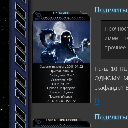
Поделить
UNNAMED
Свиньям нет дела до законов!
Прочност
имеет т
прочнее
Зарегистрирован
: 2008-04-22
Не-а. 10 RU
Приглашений:
0
Сообщений:
3577
ОДНОМУ МЕТ
Уважение:
+80
Позитив:
+61
скафандр? 
Провел на форуме:
1 месяц 11 дней
Последний визит:
0
2016-08-30 21:23:22
Поделить
Константин Орлов
Гость