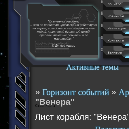
Об игре
Новичкам
"Вселенная огромна,
и это ее свойство чрезвычайно действует
на нервы, вследствие чего большинство
Навигация
людей, храня свой душевный покой,
предпочитают не помнить о ее
масштабах."
Контакты
© Дуглас Адамс
Баннеры
Активные темы
»
»
Горизонт событий
Ар
"Венера"
Страница:
1
Лист корабля: "Венера