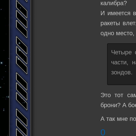
калибра?
И имеется в
ракеты влет
одно место, 
Четыре 
части, 
зондов.
Это тот са
брони? А бо
А так мне п
0