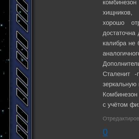
комбинезо
хищников, 
хорошо от
достаточна 
калибра не 
аналогичног
Дополнител
Сталенит -
зеркальную 
Комбинезон 
с учётом фи
Отредактиров
0