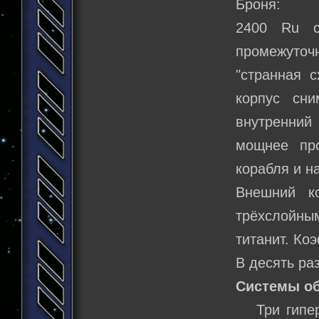
Броня:
2400 Ru с
промежуто
"странная 
корпус сни
внутренний
мощнее про
корабля и на
Внешний к
трёхслойн
титанит. Ко
В десять ра
Системы о
Три гиперв