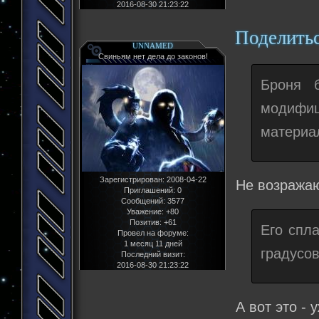
2016-08-30 21:23:22
Поделить
UNNAMED
Свиньям нет дела до законов!
Броня б
модифи
материа
Зарегистрирован
: 2008-04-22
Не возража
Приглашений:
0
Сообщений:
3577
Уважение:
+80
Позитив:
+61
Его спл
Провел на форуме:
1 месяц 11 дней
градусо
Последний визит:
2016-08-30 21:23:22
А вот это - 