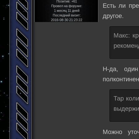
Позитив:
+61
Есть ли пре
Провел на форуме:
1 месяц 11 дней
другое.
Последний визит:
2016-08-30 21:23:22
Макс: к
рекоменд
Н-да, оди
полконтинент
Тар кол
выдержи
Можно уточ