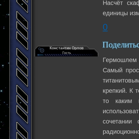
Насчёт ска
единицы из
0
Поделить
Константин Орлов
Гость
Гермошлем с
Самый прос
титанитовым
крепкий. К 
то каким 
использов
сочетании 
радиоционно