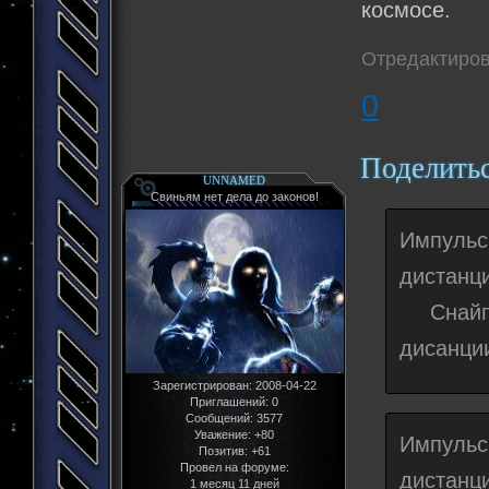
космосе.
Отредактиров
0
Поделить
UNNAMED
Свиньям нет дела до законов!
Импульс
дистанц
Снайпер
дисанции
Зарегистрирован
: 2008-04-22
Приглашений:
0
Сообщений:
3577
Уважение:
+80
Импульс
Позитив:
+61
Провел на форуме:
дистанц
1 месяц 11 дней