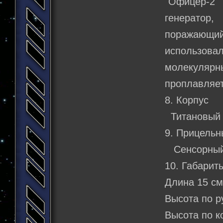
"Офицер-2"
генератор,
поражающ
использова
молекуляр
проплавляет
8. Корпус
Титановый 
9. Прицельн
Сенсорный 
10. Габарит
Длина 15 с
Высота по р
Высота по к