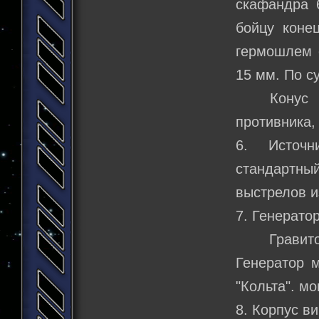
скафандра 
бойцу коне
гермошлем 
15 мм. По су
Конус луч
противника,
6. Источн
стандартный
выстрелов и
7. Генератор
Гравитон 
Генератор м
"Кольта". м
8. Корпус в