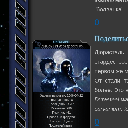
"болванка".
0
Поделить
UNNAMED
Свиньям нет дела до законов!
Дюрасталь
стардестрое
первом же м
От стали т
более. Это 
Зарегистрирован
: 2008-04-22
Durasteel wa
Приглашений:
0
Сообщений:
3577
carvanium, l
Уважение:
+80
Позитив:
+61
Провел на форуме:
0
1 месяц 11 дней
Последний визит: