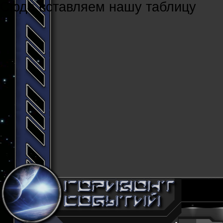
Cюда вставляем нашу таблицу