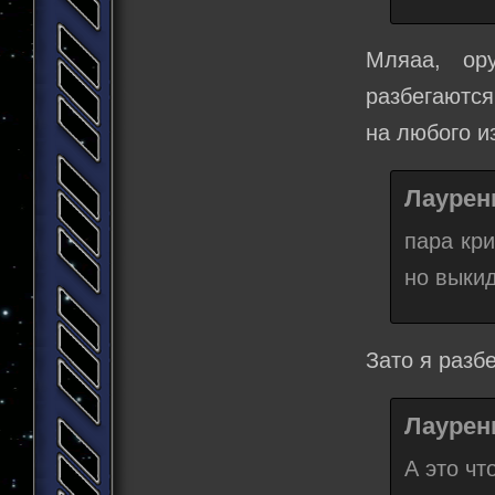
Мляаа, ор
разбегаются
на любого и
Лаурени
пара кри
но выки
Зато я разб
Лаурени
А это чт