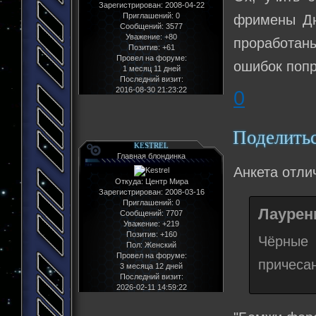
Зарегистрирован
: 2008-04-22
Приглашений:
0
фримены Дю
Сообщений:
3577
Уважение:
+80
проработаны
Позитив:
+61
Провел на форуме:
ошибок попр
1 месяц 11 дней
Последний визит:
2016-08-30 21:23:22
0
Поделить
KESTREL
Главная блондинка
Анкета отлич
Откуда:
Центр Мира
Зарегистрирован
: 2008-03-16
Приглашений:
0
Лаурени
Сообщений:
7707
Уважение:
+219
Позитив:
+160
Чёрные
Пол:
Женский
Провел на форуме:
причесан
3 месяца 12 дней
Последний визит:
2026-02-11 14:59:22