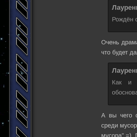
Лаурени
Рождён с
Очень драма
что будет д
Лаурени
Как и 
обоснов
А вы чего 
среди мусор
мусора" =).