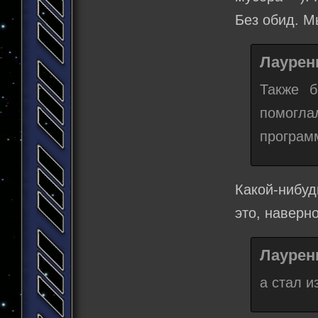
Без обид. М
Лаурени
Также б
помогл
програм
Какой-нибу
это, наверн
Лаурени
а стал и