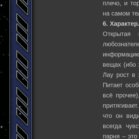
плечо, и то
на самом т
6. Характер
Открытая 
любознателе
информацию
вещах (ибо 
Лау рост в 
Питает особ
всё прочее
притягивает
что он вид
всегда чув
парня – это