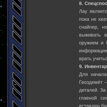
8. Спецспо
Лау являет
пока не хва
снайпер, н
выживать в
оружием и б
информации,
врать учитьс
9. Инвентар
Для начала
Гвоздемёт –
деталей. За
главной си
вставлен ба