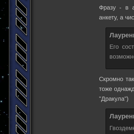
Фразу - в 
анкету, а чи
Лаурени
Его сос
возможн
Скромно так
тоже однажд
"Дракула")
Лаурени
Гвоздем