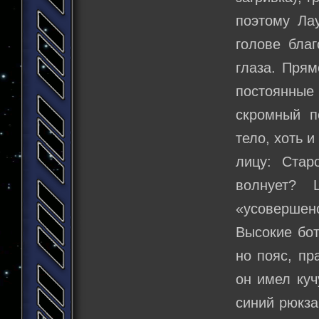
поэтому Ла
голове бла
глаза. Прям
постоянные 
скромный п
тело, хоть 
лицу: Стар
волнует? 
«усовершен
Высокие бот
но пояс, пр
он имел куч
синий рюкза