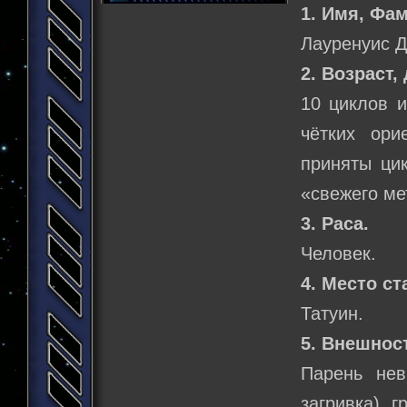
1. Имя, Фа
Лауренуис Д
2. Возраст,
10 циклов и
чётких ори
приняты ци
«свежего ме
3. Раса.
Человек.
4. Место ст
Татуин.
5. Внешнос
Парень нев
загривка), 