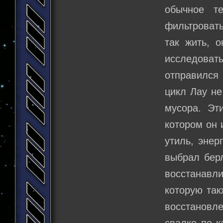
обычное т
фильтроват
так жить, 
исследоват
отправился 
цикл Лау не
мусора. Эт
котором он 
утиль, энер
выбрал берл
восстанавл
которую так
восстановл