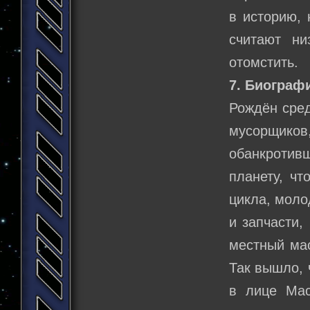
в историю, 
считают ни
отомстить
7. Биограф
Рождён сред
мусорщик
обанкротивш
планету, чт
цикла, моло
и запчасти,
местный мас
Так вышло, 
в лице Мас