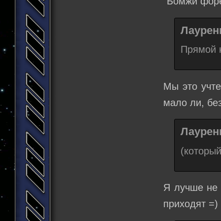
"Бомжи форе
Лаурени
Прямой н
Мы это учте
мало ли, без
Лаурени
(который
Я лучше не 
приходят =)