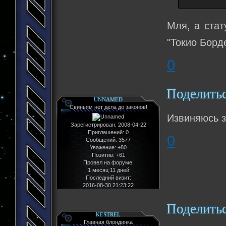
Мля, а стат
"Токио Борд
0
Поделить
UNNAMED
Свиньям нет дела до законов!
Извиняюсь з
Зарегистрирован
: 2008-04-22
Приглашений:
0
0
Сообщений:
3577
Уважение:
+80
Позитив:
+61
Провел на форуме:
1 месяц 11 дней
Последний визит:
2016-08-30 21:23:22
Поделить
KESTREL
Главная блондинка