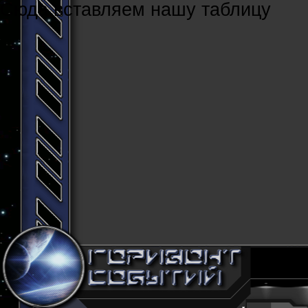
Cюда вставляем нашу таблицу