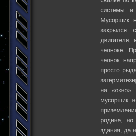
свалке по к
системы и
Мусорщик н
закрылся 
двигателя, 
челноке. П
челнок нап
просто рыда
загермитези
на «окно».
мусорщик н
приземления
родине, но
здания, да