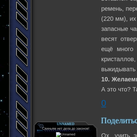
ремень, пер
(220 мм), их
запасные ча
весят отвер
ещё много 
кристалло
выкидывать 
10. Желаем
А это что? Т
0
Поделить
UNNAMED
Свиньям нет дела до законов!
Ох, учить 