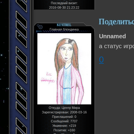
Последний визит:
2016-08-30 21:23:22
Поделить
KESTREL
Главная блондинка
Unnamed
а статус игр
0
Откуда:
Центр Мира
Зарегистрирован
: 2008-03-16
Приглашений:
0
Сообщений:
7707
Уважение:
+219
Позитив:
+160