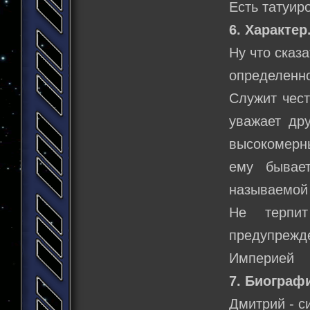
Есть татуир
6. Характер
Ну что сказ
определенно
Служит чест
уважает др
высокомерны
ему бывае
называемой 
Не терпит
предупрежде
Империей
7. Биограф
Дмитрий - с