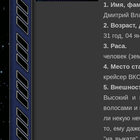
1. Имя, фа
Дмитрий Вл
2. Возраст,
31 год, 04 я
3. Раса.
человек (зе
4. Место ст
крейсер ВКС
5. Внешнос
Высокий и 
волосами и 
ли некую не
то, ему даж
"на выкате"