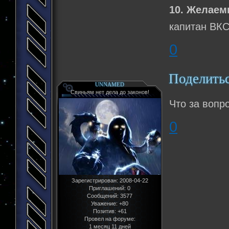
10. Желаем
капитан ВК
0
Поделить
UNNAMED
Свиньям нет дела до законов!
Что за вопр
0
Зарегистрирован
: 2008-04-22
Приглашений:
0
Сообщений:
3577
Уважение:
+80
Позитив:
+61
Провел на форуме:
1 месяц 11 дней