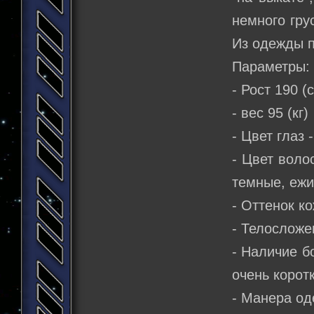
немного гру
Из одежды п
Параметры:
- Рост 190 (
- вес 95 (кг)
- Цвет глаз 
- Цвет воло
темные, ежи
- Оттенок к
- Телосложе
- Наличие б
очень корот
- Манера од