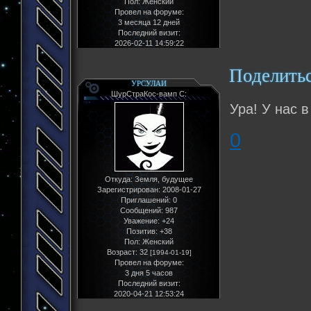
Пол:
Женский
Провел на форуме:
3 месяца 12 дней
Последний визит:
2026-02-11 14:59:22
Поделить
УРСУЛАИ
ШурСтраКос-вамп С:
Ура! У нас в
0
Откуда:
Земля, будущее
Зарегистрирован
: 2008-01-27
Приглашений:
0
Сообщений:
987
Уважение:
+24
Позитив:
+38
Пол:
Женский
Возраст:
32
[1994-01-19]
Провел на форуме:
3 дня 5 часов
Последний визит:
2020-04-21 12:53:24