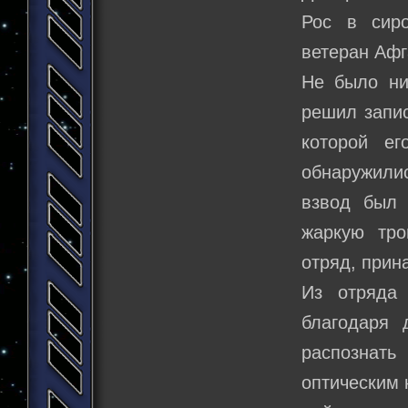
Рос в сир
ветеран Афг
Не было ни
решил запис
которой е
обнаружили
взвод был 
жаркую тро
отряд, прин
Из отряда 
благодаря 
распознат
оптическим 