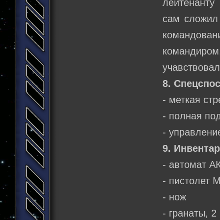
лейтенанту
сам сложил 
командован
командиром
учавствовал
8. Спецспо
- меткая ст
- полная по
- управлени
9. Инвентар
- автомат А
- пистолет 
- нож
- гранаты, 2