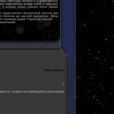
 миры известных игровых и художественных
чно переплетены между собой и образуют
ы, в которое можно вписать почти любого
и предоставляет бесконечный простор для
ого фэнтези до научной фантастики. Меню
я с игровым миром "Горизонта событий".
риключений!
Тема закрыта
1
ивается, лучших оно приберегло напоследок.