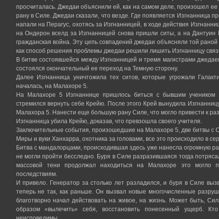
просчиталась. Джедаи объяснили ей, как на самом деле, произошел ее 
рану в Силе. Джедаи сказали, что везде. Где появляется Изгнанница п
напали на Перагус, охотясь за Изгнанницей, в ходе действия Изгнан
на Ондерон вселд за Изгнанницей снова пришли ситы, а на Дантуин 
гражданская война. Эту цепь совпадений джедаи объясняли той раной 
как способ решения проблемы джедаи решили лишить Изгнанницу связи
В битве состоявшейся между Изгнанницей и тремя магистрами джедаев
состоялся окончательный ее переход на Темную сторону.
Далее Изгнанница уничтожила тех ситов, которые угрожали Галакти
началась, на Малахоре 5.
На Малахоре 5 Изгнаннице пришлось биться с бывшим учеником К
стремился вернуть себе Крейю. После этого Крей вынудила Изгнанницу 
Малахора 5. Нанести еще большую рану Силе, что могло привести к ра
Изгнанница убила Крейю, доказав, что превзошла своего учителя.
Заключительные события, произошедшие на Малахоре 5, две битвы с С
Миры и вуки Ханхарра, охотника за головами, все это происходило в се
Битва с мандалорцами, происходившая здесь уже нанесла огромную ра
не могли пройти бесследно. Буря в Силе разразившаяся тогда потряса
массовой тени продолжал находиться на Малахоре это могло п
последствиям.
И привело. Генератор за столько лет разладился, и буря в Силе выз
теперь не так, как раньше. Он вызвал новые многочисленные разру
благотворно начал действовать на живое, на жизнь. Может быть, С
образом «вылечить» себя, восстановить понесенный ущерб. Кт
неисповедимы.