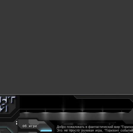
Об игре
Добро пожаловать в фантастический мир "Горизон
Это не просто ролевая игра, "Горизонт событий