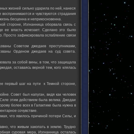
нных жизней сильно ударила по ней, нанеся
ее воспринимаются и чувствуются страдания
 жизнь бесценна и неприкосновенна.
ной стороне, Изгнанница оборвала связь с
где ее власть исчезает. Сделано это было
о. Просто зафиксировала ослабление связи
званы Советом джедаев преступниками,
званы Орденом джедаев на суд совета.
вовала за собой вины, в том, что защищала
жедая, оставаясь верной тем, кого клялась
 ее первый шаг на пути к Темной стороне,
ойне. Совет был напуган, видя как человек
 Силе этим действием была велика. Джедаи
торому более всех в Галактике была нужна в
ентарное сочувствие.
имая, что явилось причиной потери Силы, и
равно, что живым закопать в землю. Трудно
обная суровая мера, Изгнанница осталась