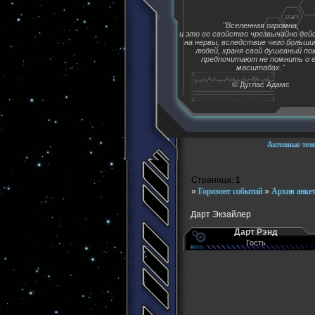
"Вселенная огромна,
и это ее свойство чрезвычайно де
на нервы, вследствие чего больш
людей, храня свой душевный пок
предпочитают не помнить о 
масштабах."
© Дуглас Адамс
Активные тем
Страница:
1
»
Горизонт событий
»
Архив анке
Дарт Экзайлер
Дарт Рэнд
Гость