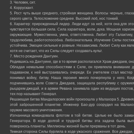
3. Человек, сит.
4. Коррускант.
5. Рост чуть выше среднего, стройная женщина. Волосы черные, глаза 
серого цвета. Телосложение среднее. Высокий лоб, нос тонкий.
6. Характер: прирожденный лидер. Люди идут за ней, хотя она для это
чувствуется большая сила. Сила характера, воли, духа. Мощная харизм
окружающие. Мужественна, умна, ответственна. Любит эту Галактику,
трудолюбива, работоспособна. Любознательна. Изучение Силы пости
устойчива. Эмоции сильные и ровные. Независима. Любит Силу как явлени
хотя не считает, что из Силы следует создавать культ.
7. Место рождения Дантуин.
Родившись на Дантуине, где в то время располагался Храм джедаев, он
Обладая немалыми способностями к Силе, он привлекла внимание дж
падаваном, к ней выстраивались очереди. Ее учителем стал мастер
понимал войну, битву. Наша героиня много почерпнула у него. Ког
подчинившись воле Совета Джедаев, защищала республику с оружие
рыцарем джедай, и в армии Ревана занимала один из ведущих постов,
тех пор называют Генерал.
Решающая битва Мандалорских войн произошла у Малахора 5. Древняя 
этой заброшенной планетке. Инженер Бао-дур соорудил на Малахо
оружие массвого уничтожения.
Изгнанница командовала флотом в той битве. Целью ее было заман
Генератора. В ходе долгой и трудной битвы эта задача была вы
поверхнось планеты. Миллионы жизней были прерваны в тот день.
Темная сторона Силы бурлила в ходе ужасного сражения. Все джедаи,