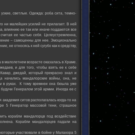
узкие, светлые. Одежда: роба сита, темно-
го ни малейших усилий не прилагает. В ней
а, влиянию ее так или иначе поддаются все
 считая ее частью себя. Целеустремленна,
жение – самоценны для нее. Эмоционально
е, не относясь к ней сугубо как к средству,
а в малолетнем возрасте оказалась в Храме.
едаев, и для того, чтобы взять ее к себе
 Кавар, джедай, который прекрасно знал и
да начались мандалорские войны, она, не
м в руках. К тому времнеи она бюыла уже
 будучи Генералом этой армии. Иногда ее с
академия ситов располагалась когда-то на
ре 5 Генератор массовой тени, страшное
ить корабли мандалорцв под воздействие
полнена. Корабли мандалорцев падали на
 которые участвовали в бойне у Малахора 5