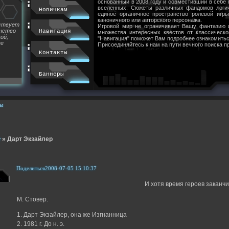
основанный в 2008 году и совместивший в себе
вселенных. Сюжеты различных фандомов логи
Новичкам
единое органичное пространство ролевой игр
каноничного или авторского персонажа.
йствует
Игровой мир не ограничивает Вашу фантазию 
инство
Навигация
множества интересных квестов от классическ
ой,
"Навигация" поможет Вам подробнее ознакомитьс
ее
Присоединяйтесь к нам на пути вечного поиска п
Контакты
Баннеры
ы
т
»
Дарт Экзайлер
Поделиться
2008-07-05 15:10:37
И хотя время героев заканч
М. Стовер.
1. Дарт Экзайлер, она же Изгнанница
2. 1981 г. До н. э.