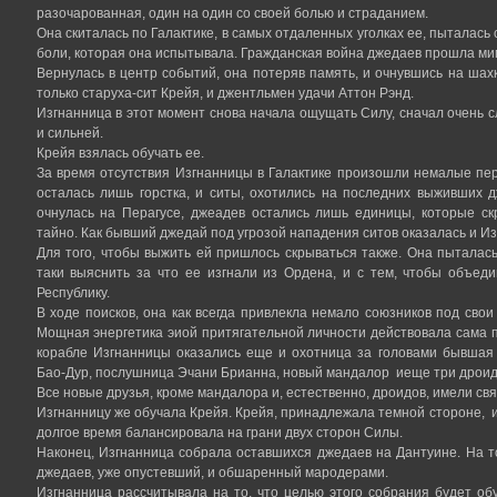
разочарованная, один на один со своей болью и страданием.
Она скиталась по Галактике, в самых отдаленных уголках ее, пыталась 
боли, которая она испытывала. Гражданская война джедаев прошла ми
Вернулась в центр событий, она потеряв память, и очнувшись на шахк
только старуха-сит Крейя, и джентльмен удачи Аттон Рэнд.
Изгнанница в этот момент снова начала ощущать Силу, сначал очень сл
и сильней.
Крейя взялась обучать ее.
За время отсутствия Изгнанницы в Галактике произошли немалые пе
осталась лишь горстка, и ситы, охотились на последних выживших д
очнулась на Перагусе, джеадев остались лишь единицы, которые ск
тайно. Как бывший джедай под угрозой нападения ситов оказалась и Из
Для того, чтобы выжить ей пришлось скрываться также. Она пыталась
таки выяснить за что ее изгнали из Ордена, и с тем, чтобы объед
Республику.
В ходе поисков, она как всегда привлекла немало союзников под свои
Мощная энергетика эиой притягательной личности действовала сама п
корабле Изгнанницы оказались еще и охотница за головами бывшая
Бао-Дур, послушница Эчани Брианна, новый мандалор иеще три дроид
Все новые друзья, кроме мандалора и, естественно, дроидов, имели свя
Изгнанницу же обучала Крейя. Крейя, принадлежала темной стороне, 
долгое время балансировала на грани двух сторон Силы.
Наконец, Изгнанница собрала оставшихся джедаев на Дантуине. На то
джедаев, уже опустевший, и обшаренный мародерами.
Изгнанница рассчитывала на то, что целью этого собрания будет обу