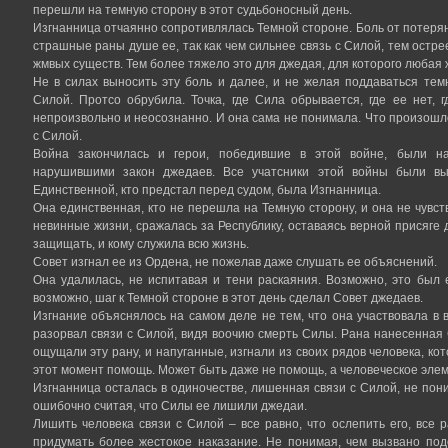
перешли на темную сторону в этот судьбоносный день.
Изгнанница отчаянно сопротивлялась Темной стороне. Боль от потеря
страшные раны душе ее, так как чем сильнее связь с Силой, тем остр
жмвых существ. Тем более тяжело это для джедая, для которого любая
Не в силах выносить эту боль и далее, и не желая поддаваться тем
Силой. Протсо обрубила. Точка, где Сила обрывается, где ее нет, 
непроизвольно и неосознанно. И она сама не понимала. Что произошл
с Силой.
Война закончилась и герои, победившие в этой войне, были на
нарушившими закон джедаев. Все учатсники этой войны были вы
Единственной, кто предстал перед судом, была Изгнанница.
Она единственная, кто не перешла на Темную сторону, и она не чувст
невинные жизни, сражалась за Республику, оставаясь верной присяге д
защищать, и кому служила всю жизнь.
Совет изгнал ее из Ордена, не пожелав даже слушать ее объяснений.
Она удалилась, не испитавая и тени раскаяния. Возможно, это был
возможно, шаг к Темной стороне в этот день сделал Совет джедаев.
Изгнание объяснялось на самом деле не тем, что она участвовала в в
разорвал связи с Силой, видя воочию смерть Силы. Рана нанесенная
ощущали эту рану, и напуганные, изгнали из своих рядов человека, ко
этот момент помощь. Может быть даже не помощь, а человеческое элем
Изгнанница осталась в одиночестве, лишенная связи с Силой, не пон
ошибочно считая, что Силы ее лишили джедаи.
Лишить человека связи с Силой – все равно, что ослепить его, все 
придумать более жестокое наказание. Не понимая, чем вызвано под