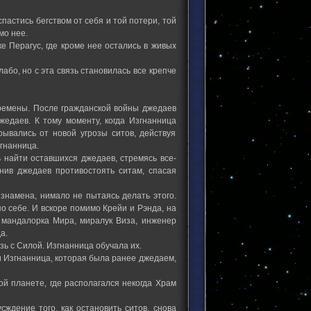
спастись бегством от себя и той потери, той
мо нее.
е Перагус, где кроме нее остались в живых
або, но с эта связь становилась все крепче
ремены. После гражданской войны джедаев
жедаев. К тому моменту, когда Изгнанница
рывались от новой угрозы ситов, действуя
гнанница.
 найти оставшихся джедаев, стремясь все-
инив джедаев противостоять ситам, спасая
 знамена, нимало не пытаясь делать этого.
о себе. И вскоре помимо Крейи и Рэнда, на
 мандалорка Мира, миралук Виза, инженер
а.
зь с Силой. Изгнанница обучала их.
и Изгнанница, которая была ранее джедаем,
й планете, где располагался некогда Храм
сждение того, как остановить ситов, снова