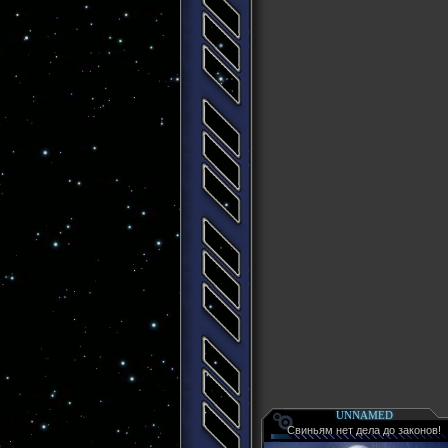
UNNAMED
Свиньям нет дела до законов!