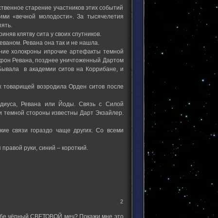
ественное старение участников этих событий
ими «вечной молодости». За тысячелетия
пять.
няв клятву сита у своих спутников.
еваном. Ревана она так и не нашла.
вние холокроны ипрочие артефакты темной
окрон Ревана, позднее уничтоженный Дартом
Бывала в академии ситов на Коррибане, и
их товарищей возродила Орден ситов после
диуса, Ревана или Йоды. Связь с Силой
и темной стороны известны Дарт Экзайлер.
кие связи гораздо чаще других. Со всеми
 правой руки, синий – короткий.
2
себе чёрный СВЕТОВОЙ меч? Покажи мне это