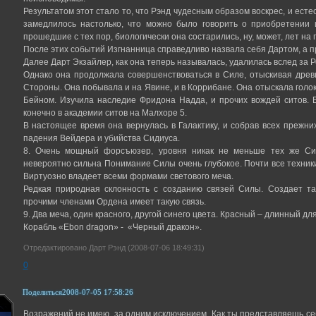
Результатом этот стало то, что Рэнд чудесным образом воскрес, и ест
замедлилось настолько, что можно было говорить о приобретении 
прошедшие с тех пор, биологически она состарились, ну, может, лет на 
После этих событий Изгнанница справедливо назвала себя Дартом, а при
Далее Дарт Экзайлер, как она теперь называлась, удалилась вслед за Р
Однако она продолжала совершенствоваться в Силе, отыскивая дре
Стороны. Она побывала и на Явине, и в Коррибане. Она отыскала гол
Бейном. Изучила наследие Фридона Надда, и прочих вождей ситов. 
конечно в академии ситов на Малхоре 5.
В настоящее время она вернулась в Галактику, и собрав всех прежн
падения Вейдера и убийства Сидиуса.
8. Очень мощный форсъюзер, уровня никак не меньше тех же Си
невероятно сильна Понимание Силы очень глубокое. Почти все техник
Виртуозно владеет всеми формами светового меча.
Редкая природная склонность с созданию связей Силы. Создает та
прочими членами Ордена имеет такую связь.
9. Два меча, один красного, другой синего цвета. Красный – длинный для
Корабль «Ebon dragon» - «Черный дракон».
Отредактировано Дарт Рэнд (2008-07-06 18:49:31)
0
Поделиться
2008-07-05 17:58:26
Возражений не имею, за одним исключением. Как ты представляешь 