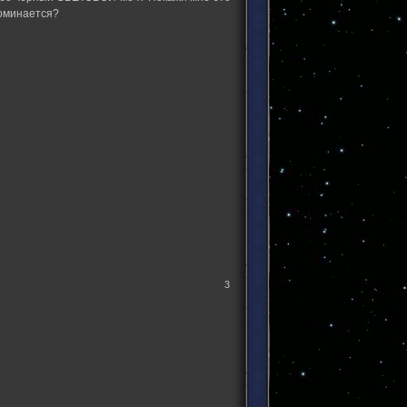
поминается?
3