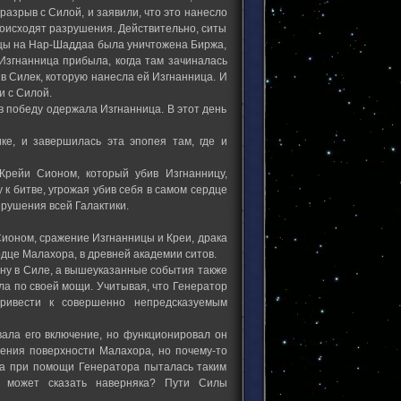
разрыв с Силой, и заявили, что это нанесло
роисходят разрушения. Действительно, ситы
ницы на Нар-Шаддаа была уничтожена Биржа,
Изгнанница прибыла, когда там зачиналась
в Силек, которую нанесла ей Изгнанница. И
 с Силой.
 победу одержала Изгнанница. В этот день
ке, и завершилась эта эпопея там, где и
рейи Сионом, который убив Изгнанницу,
к битве, угрожая убив себя в самом сердце
зрушения всей Галактики.
ионом, сражение Изгнанницы и Креи, драка
рдце Малахора, в древней академии ситов.
ну в Силе, а вышеуказанные события также
ла по своей мощи. Учитывая, что Генератор
ривести к совершенно непредсказуемым
вала его включение, но функционировал он
шения поверхности Малахора, но почему-то
ила при помощи Генератора пыталась таким
о может сказать наверняка? Пути Силы