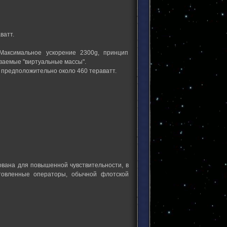
ватт.
Максимальное ускорение 2300g, принцип
ваемые "виртуальные массы".
 предположительно около 460 тераватт.
ована для повышенной чувствительности, в
отовленные операторы, обычной флотской