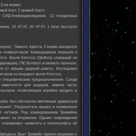
10 на корме)
евый борт, 2 правый борт)
12 СИД-бомбардировщиков. 12 посадочных
зия), 20 АТ-АТ, 30 AT-ST, 1 база быстрого
emayne), Тёмного Адепта. Сперва находился
ён инквизитором. Командование перешло к
Хоте. Возле Клотоса (Qlothos) служащий на
ировщику (TIE Bomber) атаковать гарнизон,
ло от взрыва ударной ракеты. Исследовал
изитором за инцидент возле Клотоса.
го специфическим предназначением. Среди
 заметности для радаров, замена части
ульсоров, позволяющих кораблю входить в
орабль был обстрелян мятежным адмиралом
прыжок". Разрушитель вышел в нормальное
й ха'таков. Под командованием Тремейна
о визит за вторжение. Однако повреждения
н планировал захватить и использовать её
й Звёздных Врат Тремейн принял решение о