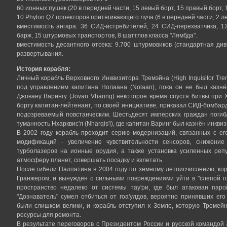
60 ионных пушек (20 в передней части, 15 левый борт, 15 правый борт, 
10 Phylon Q7 проекторов притягивающего луча (6 в передней части, 2 л
вместимость ангара: 36 СИД-истребителей, 24 СИД-перехватчика, 
барж, 15 штурмовых транспортов, 8 шаттлов класса "Лямбда".
вместимость десантного отсека: 9.700 штурмовиков (стандартная диви
развертывания.
История корабля:
Личный корабль Верховного Инквизитора Тремэйна (High Inquisitor Tr
под управлением капитана Нолаана (Nolaan), пока он не был казн
Джовану Варингу (Jovan Vharing) некоторое время спустя битвы при 
борту капитан-лейтенант, по своей инициативе, приказал СИД-бомбард
подозреваемый повстанческим. Шестьдесят имперских граждан погиб
туманность Нхарквис'л (Nharqis'l), где капитан Варинг был казнён инкв
В 2002 году корабль проходит серию модернизаций, связанных с е
модификаций - увеличение чувствительности сенсоров, снижение
турболазеров на ионные орудия, а также установка усиленных реп
атмосферу планет, совершать посадку и взлетать.
После гибели Палпатина в 2004 году по земному летоисчислению, к
Гранжером, и вынужден с сильными повреждениями уйти в "слепой 
пространство недалеко от системы тау'ри, где был атакован паро
"Дознаватель" сумел отбиться от гоа'улдов, вероятно принявших ег
были слишком велики, и корабль отступил к Земле, которую Тремей
ресурсы для ремонта.
В результате переговоров с Президентом России и русской командо