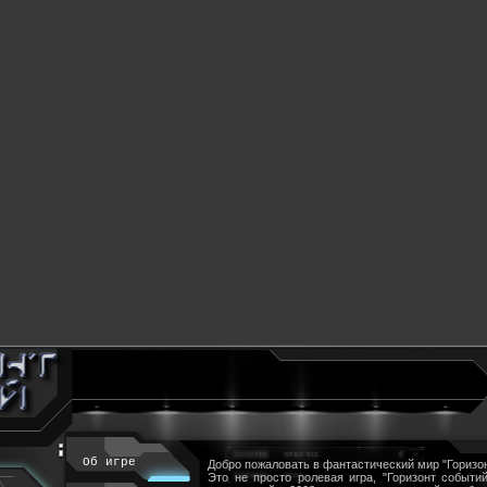
Об игре
Добро пожаловать в фантастический мир "Горизон
Это не просто ролевая игра, "Горизонт событий