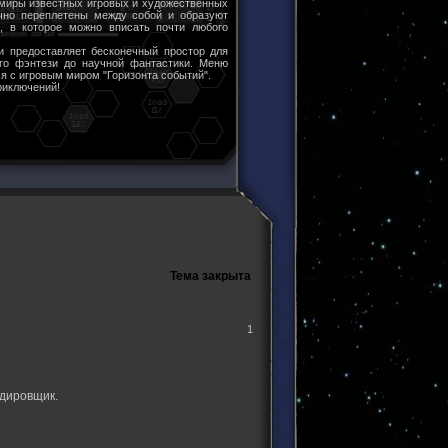
 миры известных игровых и художественных
чно переплетены между собой и образуют
ы, в которое можно вписать почти любого
и предоставляет бесконечный простор для
ого фэнтези до научной фантастики. Меню
я с игровым миром "Горизонта событий".
риключений!
Тема закрыта
1
рдировщик.