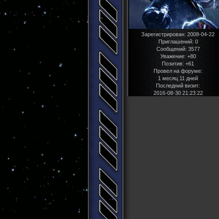
Зарегистрирован
: 2008-04-22
Приглашений:
0
Сообщений:
3577
Уважение:
+80
Позитив:
+61
Провел на форуме:
1 месяц 11 дней
Последний визит:
2016-08-30 21:23:22