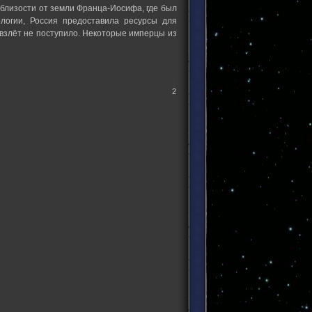
облизости от земли Франца-Иосифа, где был
логии, Россия предоставила ресурсы для
 взлёт не поступило. Некоторые имперцы из
2