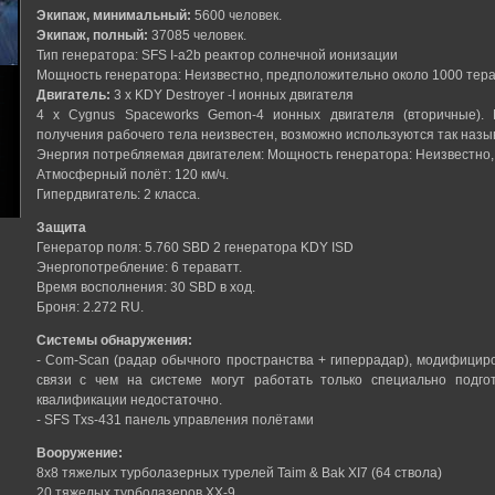
Экипаж, минимальный:
5600 человек.
Экипаж, полный:
37085 человек.
Тип генератора: SFS I-a2b реактор солнечной ионизации
Мощность генератора: Неизвестно, предположительно около 1000 тера
Двигатель:
3 х KDY Destroyer -I ионных двигателя
4 x Cygnus Spaceworks Gemon-4 ионных двигателя (вторичные). 
получения рабочего тела неизвестен, возможно используются так назы
Энергия потребляемая двигателем: Мощность генератора: Неизвестно,
Атмосферный полёт: 120 км/ч.
Гипердвигатель: 2 класса.
Защита
Генератор поля: 5.760 SBD 2 генератора KDY ISD
Энергопотребление: 6 тераватт.
Время восполнения: 30 SBD в ход.
Броня: 2.272 RU.
Системы обнаружения:
- Com-Scan (радар обычного пространства + гиперрадар), модифицир
связи с чем на системе могут работать только специально подг
квалификации недостаточно.
- SFS Txs-431 панель управления полётами
Вооружение:
8х8 тяжелых турболазерных турелей Taim & Bak XI7 (64 ствола)
20 тяжелых турболазеров XX-9