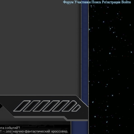
Форум
Участники
Поиск
Регистрация
Войти
та событий"!
" - это научно-фантастический кроссовер,