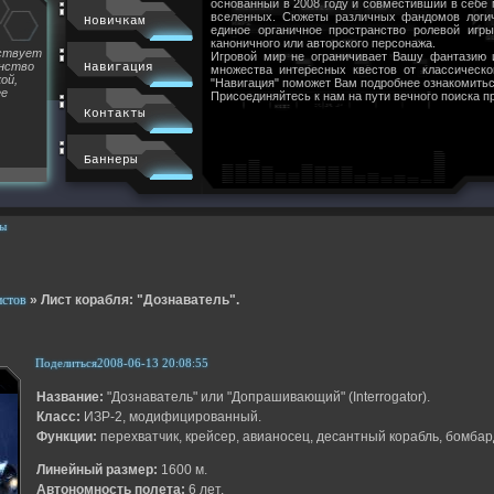
основанный в 2008 году и совместивший в себе
вселенных. Сюжеты различных фандомов логи
Новичкам
единое органичное пространство ролевой игр
каноничного или авторского персонажа.
йствует
Игровой мир не ограничивает Вашу фантазию 
инство
Навигация
множества интересных квестов от классическ
ой,
"Навигация" поможет Вам подробнее ознакомитьс
ее
Присоединяйтесь к нам на пути вечного поиска п
Контакты
Баннеры
ы
истов
»
Лист корабля: "Дознаватель".
Поделиться
2008-06-13 20:08:55
Название:
"Дознаватель" или "Допрашивающий" (Interrogator).
Класс:
ИЗР-2, модифицированный.
Функции:
перехватчик, крейсер, авианосец, десантный корабль, бомба
Линейный размер:
1600 м.
Автономность полета:
6 лет.