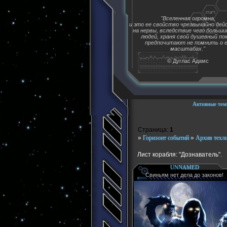
"Вселенная огромна,
и это ее свойство чрезвычайно де
на нервы, вследствие чего больш
людей, храня свой душевный пок
предпочитают не помнить о 
масштабах."
© Дуглас Адамс
Активные тем
Страница:
1
»
Горизонт событий
»
Архив техл
Лист корабля: "Дознаватель".
UNNAMED
Свиньям нет дела до законов!