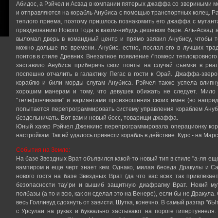
Абидос, а Рэйчел и Асвад в компании пятерых джаффа со звериными 
и отправляются на корабль Анубиса с помощью транспортных колец. Р
теплого приема, поэтому пришлось познакомить его джаффа с мутант
празднованию Нового Года в каком-нибудь дешевом баре. Аль-Асвад 
выломал дверь в командный центр и прямо заявил Анубису, чтобы т
можно дольше по времени. Анубис, естно, послал его в лучших тра
понтов в стиле Древних. Внезапное появление /"помеси теплокровного 
заставило Анубиса приберечь свои понты на случай съемки в реал
поспешно отчалить в галактику Пегас в гости к Орай. Джаффа-звер
кораблю и били морды слугам Анубиса. Рэйчел также успела влипн
хорошим манерам и тому, что девушек обижать не следует. Мило
"телефончиками" и вариантами произношения своих имен (во наприд
попытается перепрограммировать систему управления кораблем Ануб
бездельничать. Вот вам и новый босс, товарищи джаффа.
Юный хакер Рэйчел Дженкинс перепрограммировала операционку кора
настройкам. Так ей удалось привести корабль в действие. Курс - на Марс
События на Земле:
На базе Звездных Врат объявился какой-то новый тип в стиле "а-ля ещ
вампиром и еще черт знает кем. Однако, милая беседа Дракулы и 
нового гостя на базе Звездных Врат (да что вас всех так привлекае
безопасности тау’ри и вышиб защитную диафрагму Врат. Некий му
полбазы (а то и всю, как он сделал это на Венере), если бы не Дракула
весь Голливуд сдохнуть от зависти. Шутка, конечно. В самый разгар "б
с Урсулаи на руках и буквально застывают на пороге гипертуннеля