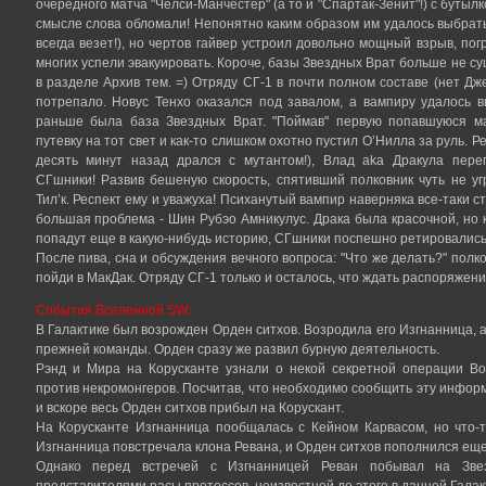
очередного матча "Челси-Манчестер" (а то и "Спартак-Зенит"!) с бутылко
смысле слова обломали! Непонятно каким образом им удалось выбрать
всегда везет!), но чертов гайвер устроил довольно мощный взрыв, пог
многих успели эвакуировать. Короче, базы Звездных Врат больше не су
в разделе Архив тем. =) Отряду СГ-1 в почти полном составе (нет Дже
потрепало. Новус Тенхо оказался под завалом, а вампиру удалось в
раньше была база Звездных Врат. "Поймав" первую попавшуюся м
путевку на тот свет и как-то слишком охотно пустил О’Нилла за руль. Ре
десять минут назад дрался с мутантом!), Влад aka Дракула пер
СГшники! Развив бешеную скорость, спятивший полковник чуть не у
Тил’к. Респект ему и уважуха! Психанутый вампир наверняка все-таки с
большая проблема - Шин Рубэо Амникулус. Драка была красочной, но 
попадут еще в какую-нибудь историю, СГшники поспешно ретировались
После пива, сна и обсуждения вечного вопроса: "Что же делать?" полк
пойди в МакДак. Отряду СГ-1 только и осталось, что ждать распоряжен
События Вселенной SW:
В Галактике был возрожден Орден ситхов. Возродила его Изгнанница, а
прежней команды. Орден сразу же развил бурную деятельность.
Рэнд и Мира на Корусканте узнали о некой секретной операции Во
против некромонгеров. Посчитав, что необходимо сообщить эту инфор
и вскоре весь Орден ситхов прибыл на Корускант.
На Корусканте Изгнанница пообщалась с Кейном Карвасом, но что-т
Изгнанница повстречала клона Ревана, и Орден ситхов пополнился ещ
Однако перед встречей с Изгнанницей Реван побывал на Звез
представителями расы протоссов, неизвестной до этого в данной Галакт