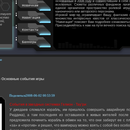
основанный в 2008 году и совместивший в себе
вселенных. Сюжеты различных фандомов логи
Новичкам
единое органичное пространство ролевой игр
каноничного или авторского персонажа.
йствует
Игровой мир не ограничивает Вашу фантазию 
инство
Навигация
множества интересных квестов от классическ
ой,
"Навигация" поможет Вам подробнее ознакомитьс
ее
Присоединяйтесь к нам на пути вечного поиска п
Контакты
Баннеры
ы
»
Основные события игры
Поделиться
2008-06-02 00:53:59
События в звездных системах Гелион - Тау’ри:
У джедаев сломался корабль, им пришлось совершить аварийную по
Риддика), а там последняя из оставшихся в живых жителей после 
предложила починить корабль в обмен на то, что они заберут ее с п
«за» и «против» и решил, что вампиршу можно взять с собой без особ