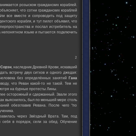
анимается розыском гражданских кораблей.
объясняет, что сотни гражданских кораблей
бли все вместе и сопроводить под защиту
ентского корабля, и тут пилот объявил, что
иперпространства и послал истребитель на
а непонятном языке и пытаются подключить
2
 Сорэн
, наследник Древней Крови, искавший
ать встречу двух ситхов и одного джедая:
еловека без определённых занятий
Гана
оду, что Реван какой-то не такой. Тем не
смотря на бурные протесты Лины.
олее осторожный и сдержанный. Звали этого
о как выяснилось, был по меньшей мере столь
аний обезглавив Ревана. После чего "по
ученика.
равилась через Звёздный Врата. Там, под
 себя в порядок, сели за обед. Обучение