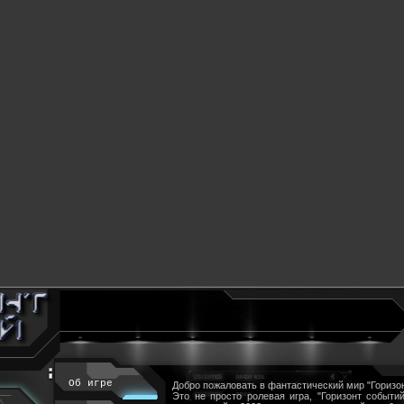
Об игре
Добро пожаловать в фантастический мир "Горизон
Это не просто ролевая игра, "Горизонт событий