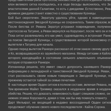
клон великого ситха пообщались, и в ходе беседы выяснилось, что З
властителями данной Галактики, то есть с джедаями. Естественно, Рева
времени джедаям станет известно о существовании Кузницы.
Бой был скоротечен. Зератулу удалось уйти, однако в навигацион
местонахождения Звездной Кузницы не сохранилось. Таким образом, все
После бегства от Ревана Зератул устранил повреждения, полученн
протоссов на Татуине, а Реван вернулся на Корускант, после чего он и 
Пока ситхи развлекались кто как умел, судовладелец и астронавт Ран
на поиски Звездной Кузницы, о существовании которой бизнесмену ст
вылетели к Татуину для начала.
Однако перед вылетом Ранкорн рассказал об этом заказе своему другу 
и Ко, возвращавшихся из оружейного магазина. Между ситхами и Кайлом
которого находящийся в состоянии сильного алкогольного опьянен
которую отправился Ранкорн.
Изгнанница решила, что имеет смысл допросить нанявшего Ранкор
информацию о легендарной и таинственной Звездной Кузнице. Реван, 
стал рассказывать своим новым товарищам о Звездной Кузнице, п
прежнему остается тайной за семью печатями.
В настоящее время Орден ситхов в полном составе, включая Ревана, ле
Тем временем Майкл Треммер оказался в неудачное время в неудач
убийства. Решив, что доказать невиновность будет слишком сложно, он
нижних этажах Корусканта, думая о том, как бы ему покинуть планету.
Дарт Мелькрат, не входящий в недавно воссозданный Орден ситхо
продолжает обучение своего нового последователя - Кайла Сорэна.