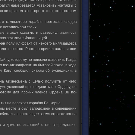
ератул намеревается установить контакты с
н не пришел в восторг от того, что в скором
ном компьютере корабля протоссов следов
 остались при своих.
ые в ходу схватки, и развернул аванпост
повстречался с Изгнанницей.
корн получил фрахт от некоего миллиардера
ало известно. Ранкорн принял заказ, и они
Кайлу, которому не повезло встретить Рэнда
 возник конфликт на бытовой почве, в ходе
ия Кайл сообщил ситхам об экспедиции, в
на бизнесмена с целью получить от него
уже успевший присоединиться к Ордену, не
оэтому для прочих членов Ордена ЗК по-
тит на перехват корабля Ранкорна.
ном месте и был заподозрен в совершении
 сбежал и в настоящее время скрывается на
в и даже не знающий о его возрождении,