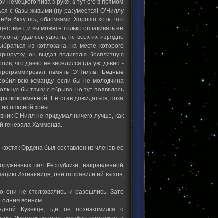
й немецкого пива в руке, а тут его в прямом
ся с базы живыми (ну разумеется! О’Ниллу
ребя базу под обломками. Хорошо хоть, что
ществует, и вы можете только оплакивать ее
ксона) удалось удрать, но всех их изрядно
ыбраться из котлована, на месте которого
аршрутку, он выдал водителю бесплатную
шив, что давно не веселился (да уж, давно -
епрограммировал память О’Нилла. Бедные
гробил всю команду, если бы не молодчина
толкнул бы тачку с обрыва, но тут появилась
кратковременной. Не став дожидаться, пока
 из опасной зоны.
овник О’Нилл не придумал ничего лучше, как
ий генерала Хаммонда.
 костяк Ордена был составлен из членов ее
оруженных сил Республики, направленной
мацию Изгнаннице, они отправили ей вызов,
о они не столковались и разошлись. Зато
е одним воином.
дной Кузнице, где он познакомился с
ике. Зератул, капитан корабля протоссов, и