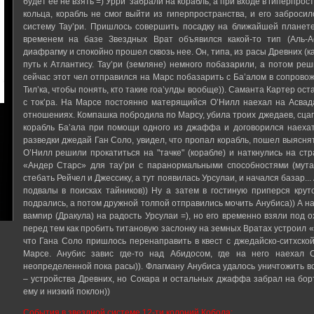
будет ее не взять =) Урри забрали на корабль, а при входе в гиперпро
кольца, корабль не смог выйти из гиперпространства, и его заброси
систему Тау’ри. Пришлось совершить посадку на ближайшей планете
временем на базе Звездных Врат объявился какой-то тип (Аль-Ас
диафрагму и спокойно прошел сквозь нее. Он, типа, из расы Древних (к
путь к Атлантису. Тау’ри (земляне) немного побазарили, а потом реш
сейчас этот чел отправился на Марс побазарить с Ба’алом в сопрово
Тил’ка, чтобы понять, кто такие гоа’улды вообще)). Саманта Картер ос
с ток’ра. На Марсе постоянно матерящийся О’Нилл наехал на Асвад
отношениях. Компашка побродила по Марсу, убила троих джедаев, сца
корабль Ба’ала при помощи одного из джаффа и договорился наехат
разведки джедай Ган Соло, увидел, что пропал корабль, пошел выяснять
О’Нилл решили прокатиться на "тачке" (корабле) и наткнулись на ст
«Андер Старс» для тау’ри с паранормальными способностями (мутан
стебать Рейчел и Джессику, а тут появилась Урсулаи, и начался базар.
подвалы в поисках тайников)) Ну а затем в гостиную приперся крут
подрались, а потом дружной толпой отправились мочить Анубиса)) А 
вампир (Дракула) на радость Урсулаи =), но его временно взяли под 
перед тем как пробить титановую заслонку на земных Вратах устроил «
что Гана Соло пришлось перенаправить в квест с джедайско-ситхской
Марсе. Анубис завис где-то над Абидосом, где на него наехал
неопределенной пока расы)). Флагману Анубиса удалось уничтожить 
– устройства Древних, но Сокара и остальных джаффа забрал на борт
ему и низкий поклон))
События в звездной системе 12-ти колоний Кобола: