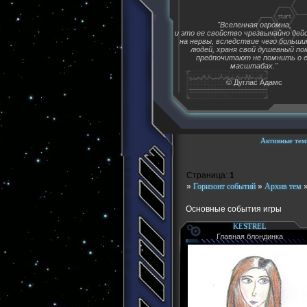
"Вселенная огромна,
и это ее свойство чрезвычайно де
на нервы, вследствие чего больш
людей, храня свой душевный пок
предпочитают не помнить о 
масштабах."
© Дуглас Адамс
Активные тем
Страница:
1
»
Горизонт событий
»
Архив тем
Основные события игры
KESTREL
Главная блондинка