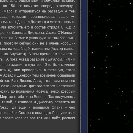
странство случился глюк гиперускорительного
ло на 150 световых лет вперед, в звездную
 (Марс) и отправиться на разведку. А тем
вад), который проигнорировал заслонку-
ак считает Дэниел Джексон) и может открыть
или включить его в состав отряда СГ-1)) И
ждении Дэниела Джексона, Джека О’Нилла и
талась на Земле и ушла куда-то там базарить
а, поэтому сейчас они не в очень хороших
пала их корабль, Утнапиштим (Асвад) нашел
ь на Анубиса)). А тем временем пришел с
... А пока Асвад базарил с Ба’алом, Тил’к и
ранное здание в пустыне. Это был колледж
ты-Х), они приперлись в гостиную, стали
.. А Асвад и Джексон тем временем осваивали
ой как Вин Дизель Асвад, все там немного
на базе Звездных Врат объявился настоящий
охрану до появления Новуса Тенхо, который
Мортал комбат» на Венере. Так получилось,
 темой, а Дэниела и Джессику оставить на
 Сокар, да еще и появился Спайт – чел
все корабли Сокара с помощью Разрушителя
 своего корабля все тот же Спайт, респект