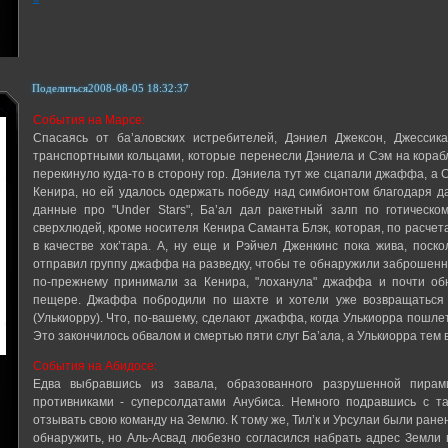
Поделиться
2008-08-05 18:32:37
События на Марсе:
Спасаясь от ба’аловских истребителей, Дэниел Джексон, Джесси
транспортными кольцами, которые перенесли Дэниела и Сэм на корабль
перекинуло куда-то в сторону гор. Дэниела тут же сцапали джаффа, а 
Кенира, но ей удалось одержать победу над симбионтом благодаря да
данные про "Under Stars", Ба’ал дал ракетный залп по готическо
сверхлюдей, кроме носителя Кенира Саманта Блэк, которая, по расчет
в качестве хок’тара. А, ну еще и Рэйчел Дженкинс пока жива, поско
отправил группу джаффа на разведку, чтобы те обнаружили заброшенн
по-прежнему принимали за Кенира, "лоханула" джаффа и почти обн
пещере. Джаффа побродили по шахте и хотели уже возвращаться н
(Улькиорру). Что, по-вашему, сделают джаффа, когда Улькиорра пошле
Это закончилось обвалом и смертью пяти слуг Ба’ала, а Улькиорра тем
События на Абидосе:
Едва выбравшись из завала, образованного разрушенной пирам
противниками - суперсолдатами Анубиса. Немного подравшись с та
отзывать свою команду на Землю. К тому же, Тил’к и Урсулаи были ране
обнаружить, но Аль-Асвад любезно согласился набрать адрес Земли в