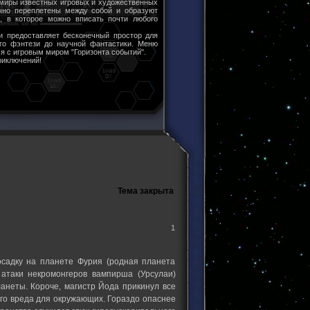
 миры известных игровых и художественных
чно переплетены между собой и образуют
ы, в которое можно вписать почти любого
и предоставляет бесконечный простор для
ого фэнтези до научной фантастики. Меню
я с игровым миром "Горизонта событий".
риключений!
Тема закрыта
1
садку на планете Фурия (родная планета
атаки некромонгеров вампирша (Урсулаи)
ланеты. Короче, магистр Йода прикинул все
ого вреда для окружающих. Гораздо опаснее