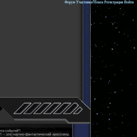
Форум
Участники
Поиск
Регистрация
Войти
та событий"!
" - это научно-фантастический кроссовер,