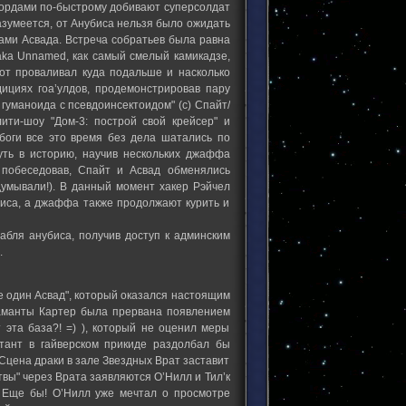
мордами по-быстрому добивают суперсолдат
азумеется, от Анубиса нельзя было ожидать
ами Асвада. Встреча собратьев была равна
aka Unnamed, как самый смелый камикадзе,
от проваливал куда подальше и насколько
дициях гоа’улдов, продемонстрировав пару
гуманоида с псевдоинсектоидом" (с) Спайт/
ити-шоу "Дом-3: построй свой крейсер" и
обоги все это время без дела шатались по
уть в историю, научив нескольких джаффа
 побеседовав, Спайт и Асвад обменялись
умывали!). В данный момент хакер Рэйчел
иса, а джаффа также продолжают курить и
бля анубиса, получив доступ к админским
.
е один Асвад", который оказался настоящим
Саманты Картер была прервана появлением
т эта база?! =) ), который не оценил меры
тант в гайверском прикиде раздолбал бы
. Сцена драки в зале Звездных Врат заставит
Ытвы" через Врата заявляются О’Нилл и Тил’к
. Еще бы! О’Нилл уже мечтал о просмотре