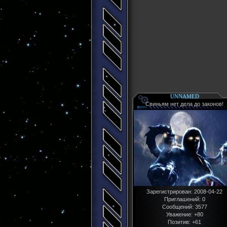
UNNAMED
Свиньям нет дела до законов!
Зарегистрирован
: 2008-04-22
Приглашений:
0
Сообщений:
3577
Уважение:
+80
Позитив:
+61