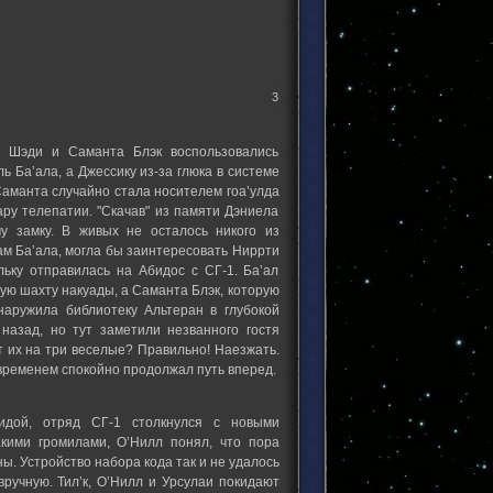
3
ка Шэди и Саманта Блэк воспользовались
 Ба’ала, а Джессику из-за глюка в системе
Саманта случайно стала носителем гоа’улда
ру телепатии. "Скачав" из памяти Дэниела
му замку. В живых не осталось никого из
ам Ба’ала, могла бы заинтересовать Ниррти
льку отправилась на Абидос с СГ-1. Ба’ал
ую шахту накуады, а Саманта Блэк, которую
аружила библиотеку Альтеран в глубокой
азад, но тут заметили незванного гостя
т их на три веселые? Правильно! Наезжать.
 временем спокойно продолжал путь вперед.
идой, отряд СГ-1 столкнулся с новыми
кими громилами, О’Нилл понял, что пора
ны. Устройство набора кода так и не удалось
ручную. Тил’к, О’Нилл и Урсулаи покидают