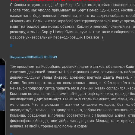
Сайлоны атакуют звездный крейсер «Галактика», а «Флот спасения» з
После того, как Аполло прибывает на Борт Номер Один, Лора Рослин 
находятся в бедственном положении, и что их задача собрать кора
«Галактики». Большинство кораблей уже сгруппировались вокруг презид
видит на радаре два новых объекта. Какой-то крейсер появился из г
разведку, челы на Борту Номер Один получили текстовое сообщение н
к работе универсальный перекодировщик. Пока все =(
0
Поделиться
2008-06-02 01:39:49
Тем временем, на Коррибане, древней планете ситхов, объявился
Кайл
спасения для своей планеты. Наш странник имел возможность наблюд
девочки-колдуньи
Лины Инверс
, древнего воителя
Дарта Ревана
и ч
Соло
. Встреча протекала на повышенных тонах, и Кайл пришёл к выв
менее, он попросил ситха принять его в ученики. Реван согласился, не
Компания не знала, что за ними наблюдает ещё один ситх, горахдо б
наблюдателя
Дарт Мелькарт
. Он не был столь знаменит, как Реван, н
же опасен. Что и доказал - истинно ситхским методом, без колеб
наследству", а точнее - по праву сильного, забрал его несостоявшегося 
Команда, созданная в полном соответствии с Правилом Бэйна, отп
философские беседы, они добрались до дома Мелькарта, и приведя
новичка Тёмной Стороне шло полным ходом.
0