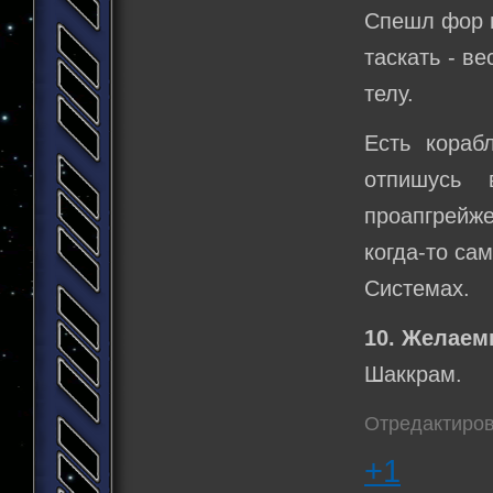
Спешл фор м
таскать - в
телу.
Есть кораб
отпишусь 
проапгрейж
когда-то са
Системах.
10. Желаем
Шаккрам.
Отредактиров
+1