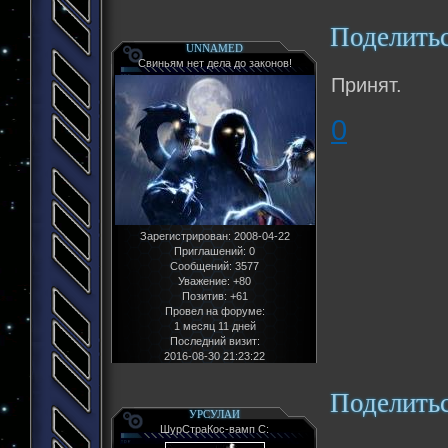
Поделить
UNNAMED
Свиньям нет дела до законов!
Принят.
0
Зарегистрирован
: 2008-04-22
Приглашений:
0
Сообщений:
3577
Уважение:
+80
Позитив:
+61
Провел на форуме:
1 месяц 11 дней
Последний визит:
2016-08-30 21:23:22
Поделить
УРСУЛАИ
ШурСтраКос-вамп С: