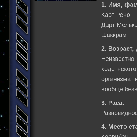
1. Имя, фа
Карт Рено
Дарт Мельк
Шаккрам
2. Возраст,
Неизвестно.
ходе некото
организма 
вообще без
3. Раса.
Разновиднос
4. Место ст
Коррибан.