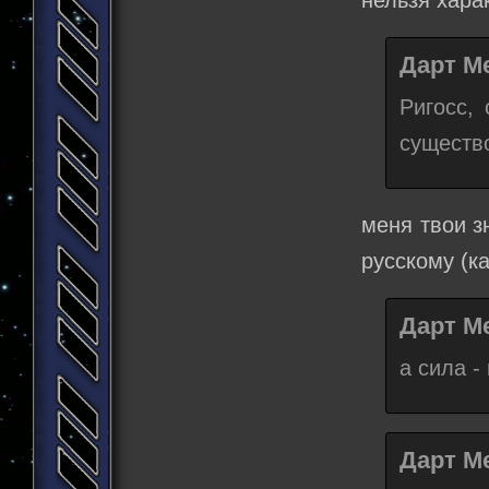
нельзя хара
Дарт Ме
Ригосс,
существо
меня твои з
русскому (ка
Дарт Ме
а сила -
Дарт Ме