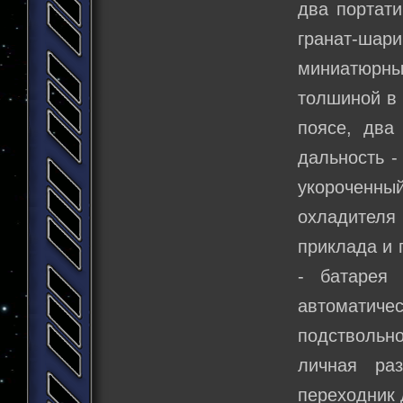
два портати
гранат-шари
миниатюрны
толшиной в 
поясе, два
дальность -
укороченн
охладител
приклада и 
- батарея
автоматиче
подствольно
личная ра
переходник 