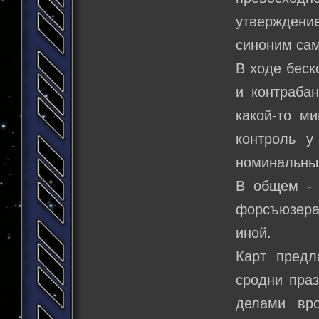
утверждение
синоним сам
В ходе беск
и контраба
какой-то ми
контроль 
номинальным
В общем - н
форсъюзера,
иной.
Карт предл
сродни праз
делами вр