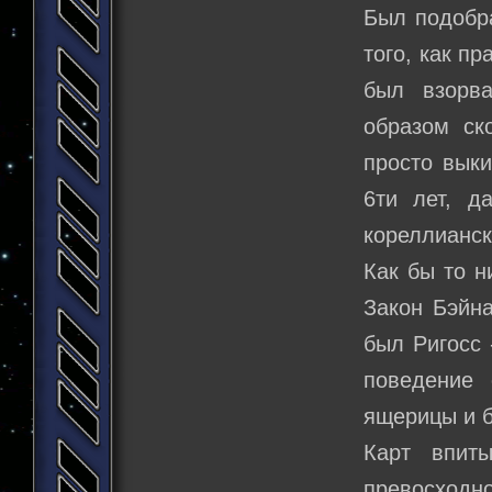
Был подобра
того, как п
был взорва
образом ск
просто выки
6ти лет, д
кореллианск
Как бы то н
Закон Бэйна
был Ригосс 
поведение 
ящерицы и б
Карт впит
превосход