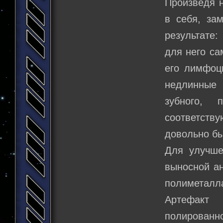
Произведя н
в себя, за
результате
для него са
его лимфоци
недлинные 
зубного, 
соответству
довольно бы
Для улучше
выносной ан
полиметалла
Артефакт 
полированно