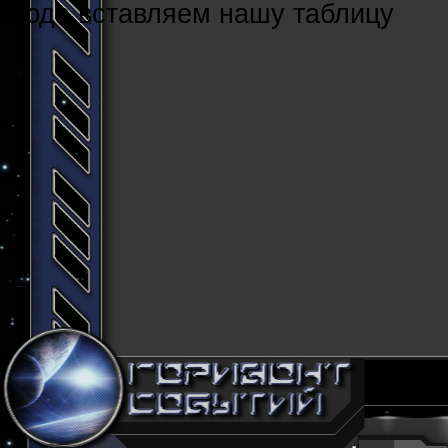
Cюда вставляем нашу таблицу