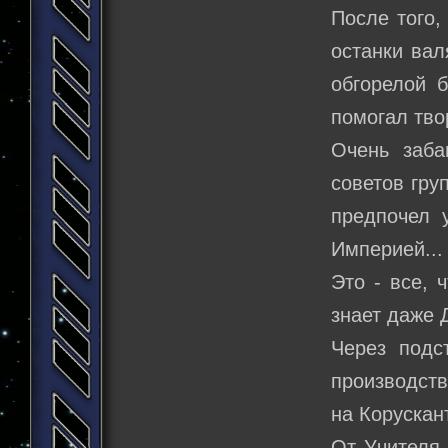
После того,
останки вал
обгорелой б
помогал твор
Очень заба
советов гру
предпочел 
Империей...
Это - все, 
знает даже Д
Через подс
производств
на Корускан
От Учителя 