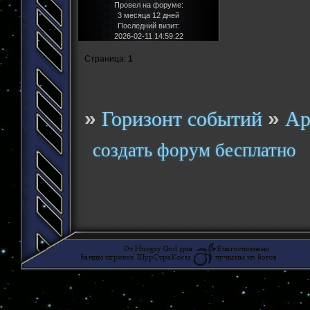
Провел на форуме:
3 месяца 12 дней
Последний визит:
2026-02-11 14:59:22
Страница:
1
»
»
Горизонт событий
Ар
создать форум бесплатно