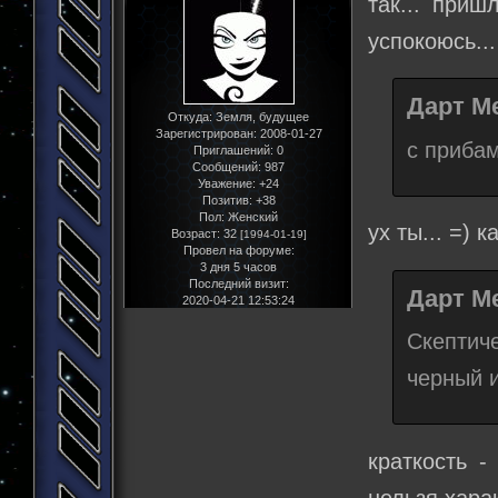
так... приш
успокоюсь..
Дарт Ме
Откуда:
Земля, будущее
Зарегистрирован
: 2008-01-27
с приба
Приглашений:
0
Сообщений:
987
Уважение:
+24
Позитив:
+38
Пол:
Женский
ух ты... =) 
Возраст:
32
[1994-01-19]
Провел на форуме:
3 дня 5 часов
Последний визит:
Дарт Ме
2020-04-21 12:53:24
Скептиче
черный и
краткость -