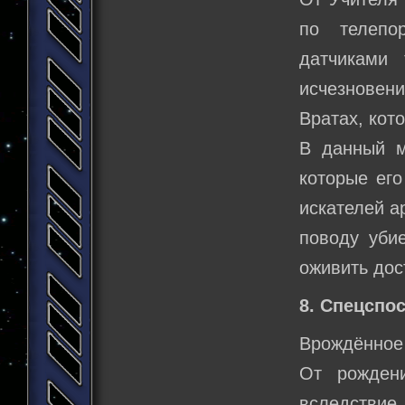
по телепо
датчиками 
исчезновен
Вратах, кот
В данный м
которые его
искателей а
поводу убие
оживить дос
8. Спецспо
Врождённое
От рожден
вследстви