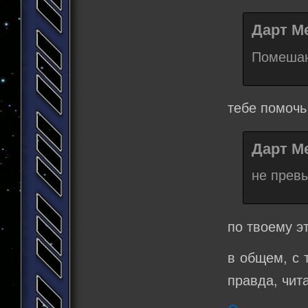
Дарт Ме
Помешан
тебе помочь
Дарт Ме
не превы
по твоему э
в общем, с 
правда, чита