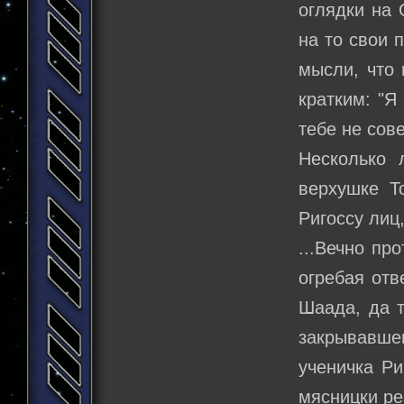
оглядки на 
на то свои 
мысли, что 
кратким: "Я
тебе не сове
Несколько 
верхушке Т
Ригоссу лиц,
...Вечно пр
огребая отв
Шаада, да т
закрывавш
ученичка Ри
мясницки рез