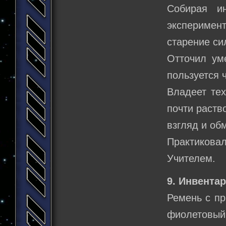
Собирая и
эксперимент
старение си
Отточил ум
пользуется 
Владеет тех
почти раств
взгляд и об
Практиков
Учителем.
9. Инвентар
Ремень с пр
фиолетовый