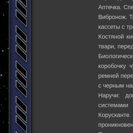
Аптечка. Сп
Вибронож. Т
кассеты с т
Костяной ки
твари, пере
Биологическ
коробочку 
ремней пере
с черным на
Наручи: д
системами 
Корускант
проникновен