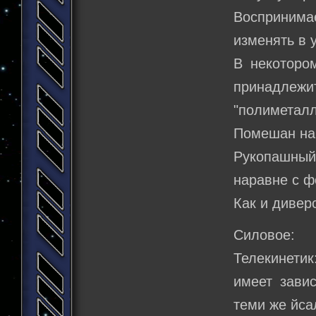
Воспринима
изменять в 
В некотором
принадлежит
"полиметалл
Помешан на 
Рукопашный 
наравне с ф
Как и дивер
Силовое:
Телекинетик
имеет зави
теми же йса