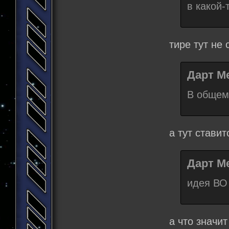
в какой-
тире тут не 
Дарт Ме
В общем 
а тут ставит
Дарт Ме
идея ВО
а что значит