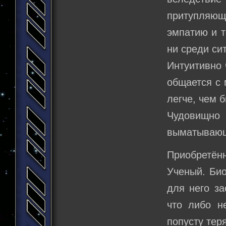
притупляющ
эмпатию и т
ни среди си
Интуитивно 
общается с 
легче, чем 
Чудовищно
выматывающи
Приобретённ
Ученый. Био
для него за
что либо н
попусту теря