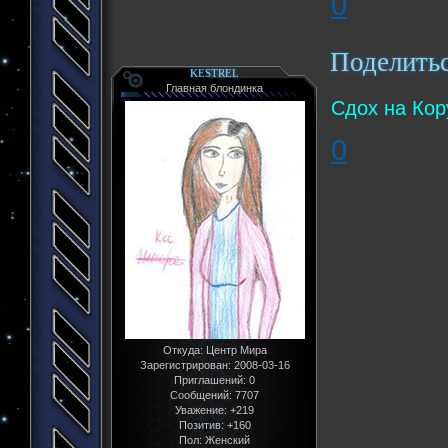
0
Поделить
KESTREL
Главная блондинка
Сдох на Кор
0
Откуда:
Центр Мира
Зарегистрирован
: 2008-03-16
Приглашений:
0
Сообщений:
7707
Уважение:
+219
Позитив:
+160
Пол:
Женский