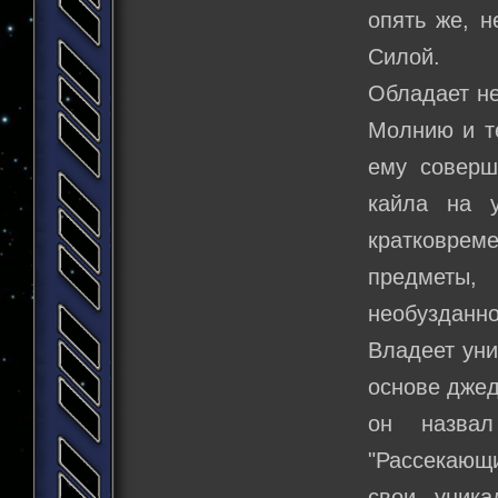
опять же, н
Силой.
Обладает не
Молнию и те
ему соверш
кайла на 
кратковрем
предметы,
необузданно
Владеет уни
основе джед
он назвал
"Рассекающи
свои уника