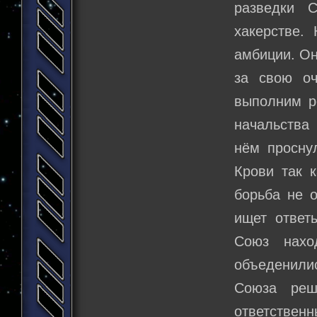
разведки 
хакерстве.
амбиции. Он
за свою оч
выполним р
начальства 
нём просну
Крови так к
борьба не о
ищет ответ
Союз нахо
объеденили
Союза реш
ответственн