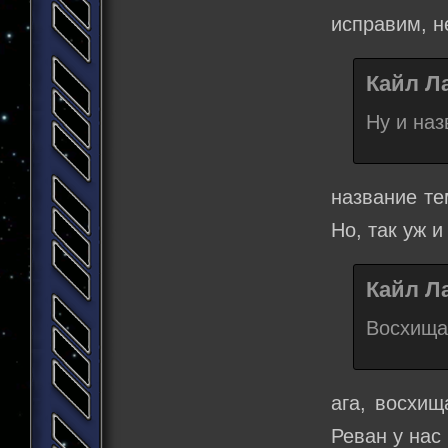
исправим, н
Кайл Ла
Ну и наз
название те
Но, так уж и
Кайл Ла
Восхища
ага, восхищ
Реван у нас