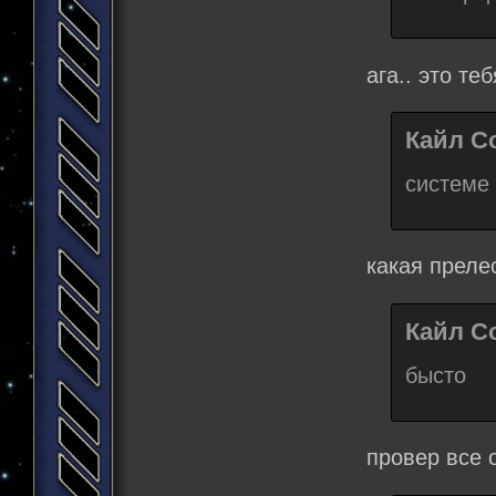
ага.. это те
Кайл Со
системе
какая преле
Кайл Со
бысто
провер все 