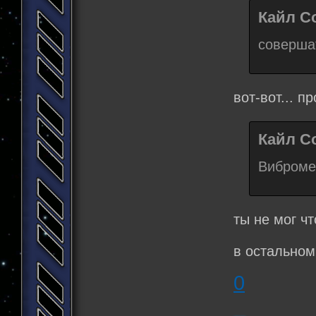
Кайл Со
соверша
вот-вот... п
Кайл Со
Виброме
ты не мог ч
в остальном
0