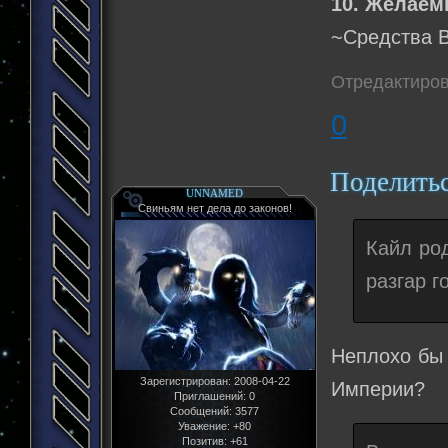
10. Желаем
~Средства В
Отредактиров
0
Поделить
UNNAMED
Свиньям нет дела до законов!
Кайл ро
разгар г
Неплохо бы 
Зарегистрирован
: 2008-04-22
Империи?
Приглашений:
0
Сообщений:
3577
Уважение:
+80
Позитив:
+61