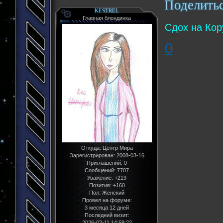
Поделить
KESTREL
Главная блондинка
Сдох на Кор
0
Откуда:
Центр Мира
Зарегистрирован
: 2008-03-16
Приглашений:
0
Сообщений:
7707
Уважение:
+219
Позитив:
+160
Пол:
Женский
Провел на форуме:
3 месяца 12 дней
Последний визит:
2026-02-11 14:59:22