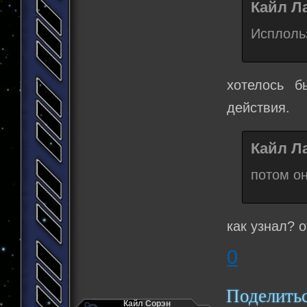
Кайл Ла
Исплоль
хотелось б
действия.
Кайл Ла
потом он
как узнал? о
0
Поделить
Кайл Сорэн