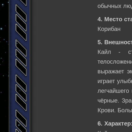
обычных лю
4. Место ст
Корибан
5. Внешнос
Кайл - с
телосложен
выражает э
играет улыб
легчайшего 
чёрные. Зра
Крови. Боль
6. Характер