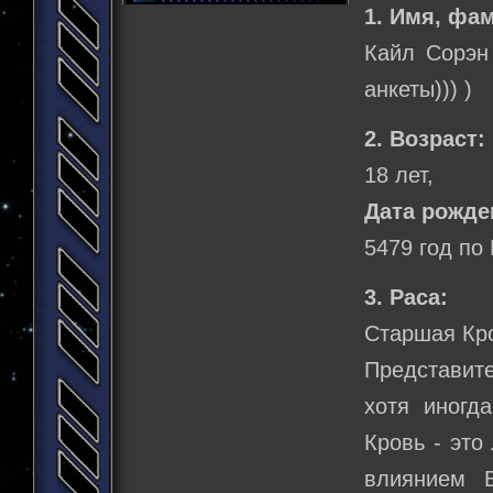
1. Имя, фа
Кайл Сорэн 
анкеты))) )
2. Возраст:
18 лет,
Дата рожде
5479 год по
3. Раса:
Старшая Кро
Представит
хотя иногд
Кровь - это
влиянием 