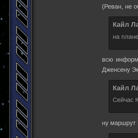
(Реван, не о
Кайл Ла
на плане
всю информ
Дженсену Эк
Кайл Ла
Сейчас К
ну маршрут 