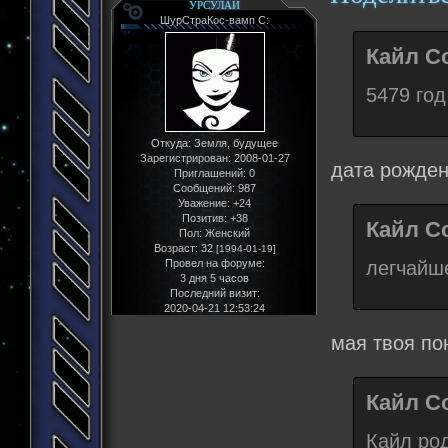
УРСУЛАИ
ШурСтраКос-вамп С:
Кайл Со
5479 год
Откуда:
Земля, будущее
Зарегистрирован
: 2008-01-27
дата рожден
Приглашений:
0
Сообщений:
987
Уважение:
+24
Позитив:
+38
Кайл Со
Пол:
Женский
Возраст:
32
[1994-01-19]
легчайш
Провел на форуме:
3 дня 5 часов
Последний визит:
2020-04-21 12:53:24
мая твоя по
Кайл Со
Кайл ро