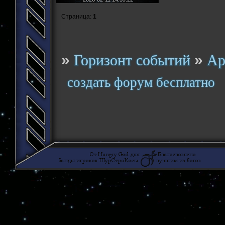
Страница:
1
»
»
Горизонт событий
Ар
создать форум бесплатно