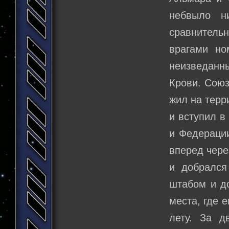
небвыло н
сравнитель
врагами но
неизведанны
Крови. Союз
жил на терр
и вступил в
и Федераци
вперед чере
и добрался
штабом и до
места, где 
лету. За 