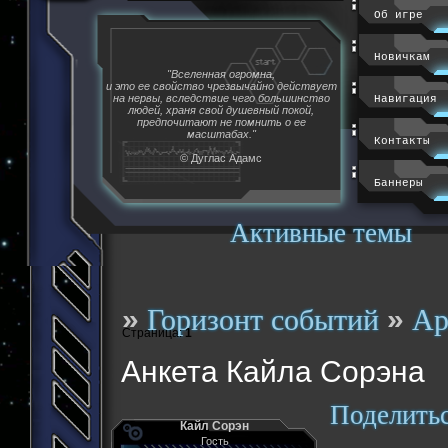
Об игре
Новичкам
"Вселенная огромна,
и это ее свойство чрезвычайно действует
на нервы, вследствие чего большинство
Навигация
людей, храня свой душевный покой,
предпочитают не помнить о ее
масштабах."
Контакты
© Дуглас Адамс
Баннеры
Активные темы
»
»
Горизонт событий
Ар
Страница:
1
Анкета Кайла Сорэна
Поделить
Кайл Сорэн
Гость