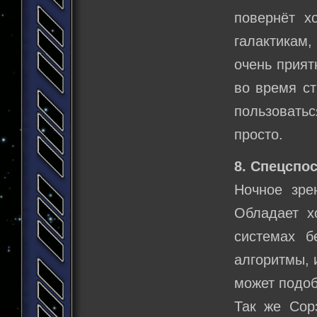
повернёт х
галактикам,
очень прият
во время ст
пользовать
просто.
8. Спецспо
Ночное зре
Обладает х
системах б
алгоритмы, и
может подоб
Так же Сор