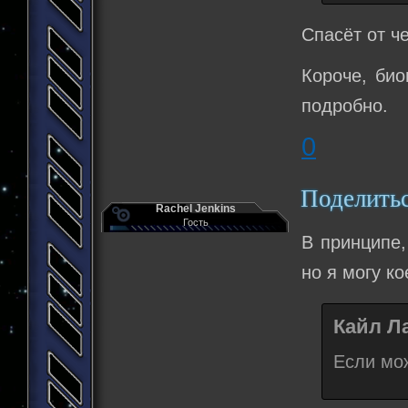
Спасёт от ч
Короче, би
подробно.
0
Поделить
Rachel Jenkins
Гость
В принципе
но я могу ко
Кайл Ла
Если мож