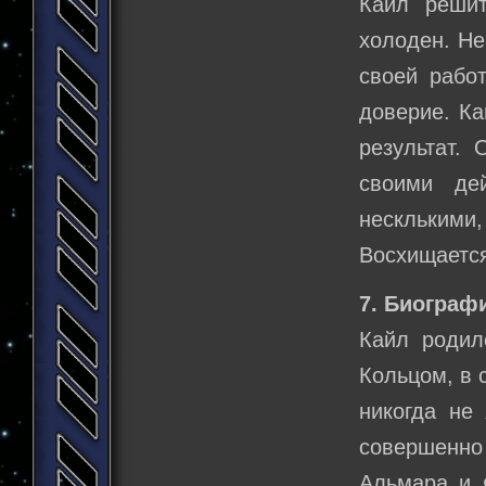
Кайл решит
холоден. Не
своей рабо
доверие. Ка
результат.
своими де
несклькими,
Восхищается
7. Биограф
Кайл родил
Кольцом, в 
никогда не
совершенно
Альмара и 