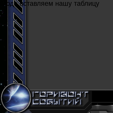
Cюда вставляем нашу таблицу