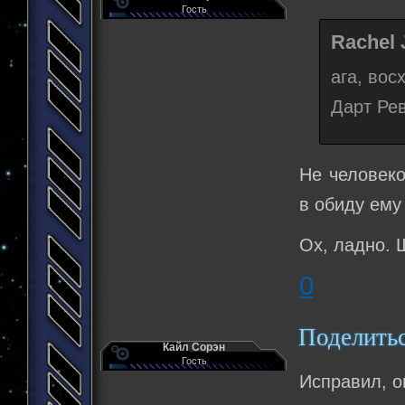
Гость
Rachel 
ага, вос
Дарт Рев
Не человеко
в обиду ему 
Ох, ладно. 
0
Поделить
Кайл Сорэн
Гость
Исправил, о