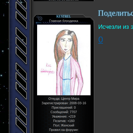
Поделить
KESTREL
Главная блондинка
Исчезли из 
0
Откуда:
Центр Мира
Зарегистрирован
: 2008-03-16
Приглашений:
0
Сообщений:
7707
Уважение:
+219
Позитив:
+160
Пол:
Женский
Провел на форуме: