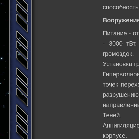
способность
Вооружение
Питание - о
- 3000 тВт
громоздок.
Установка г
Гиперволнов
точек перех
разрушени
направлении
Теней.
Аннигиляци
корпусе.