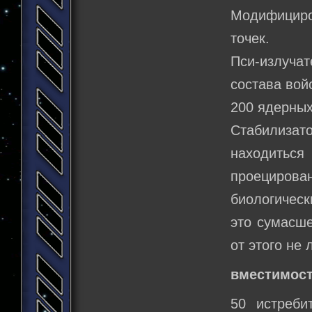
Модифициро
точек.
Пси-излуча
состава вой
200 ядерных
Стабилиза
находиться
проецирова
биологическ
это сумасше
от этого не
вместимост
50 истреби