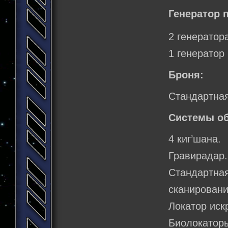
Генератор 
2 генератор
1 генератор
Броня:
Стандартная
Системы о
4 киг’шана.
Гравирадар.
Стандартн
сканировани
Локатор иск
Биолокатор