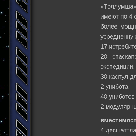
«Тэллумша»,
имеют по 4 
более мощна
усредненну
17 истребит
20 спаска
экспедиции.
30 каспул д
2 унибота.
40 униботов
2 модулярн
вместимост
4 десшаттла