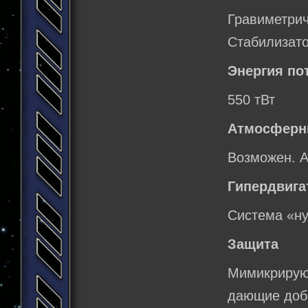
Гравиметрич
Стабилизато
Энергия по
550 тВт
Атмосферн
Возможен. А
Гипердвига
Система «н
Защита
Мимикрирую
дающие доба