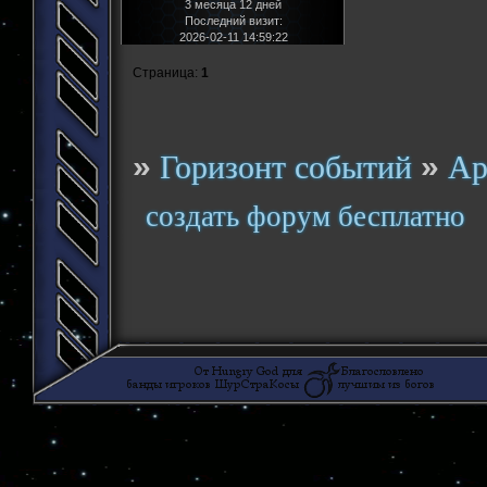
3 месяца 12 дней
Последний визит:
2026-02-11 14:59:22
Страница:
1
»
»
Горизонт событий
Ар
создать форум бесплатно