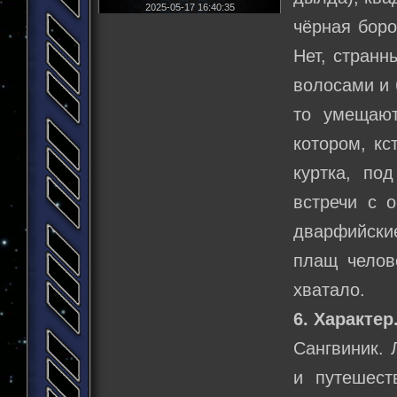
2025-05-17 16:40:35
чёрная боро
Нет, странн
волосами и 
то умещают
котором, кс
куртка, по
встречи с 
дварфийски
плащ челове
хватало.
6. Характер
Сангвиник. 
и путешест