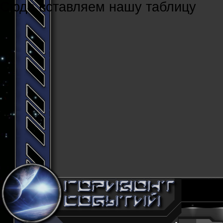
Cюда вставляем нашу таблицу