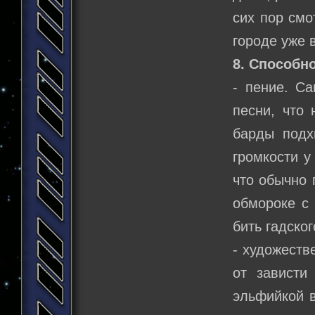
сих пор смо
городе уже 
8. Способно
- пение. Са
песни, что 
барды подх
громкости у
что обычно 
обмороке с 
бить гадско
- художеств
от зависти
эльфийкой в