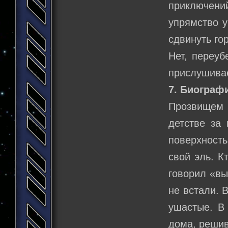
приключен
упрямство у
сдвинуть го
Нет, переуб
прислушивае
7. Биограф
Прозвищем 
детстве за 
поверхность
свой эль. К
говорил «вы
не встали. 
ушастые. В 
дома, решив