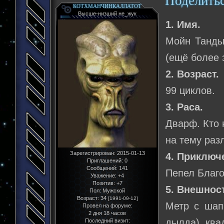
Поделить
КОТХМАНЧИНКАЛЛАТОТ
Высше-низший не_жук
1. Имя.
Мойн Тандыр
(ещё более 
2. Возраст.
99 циклов.
3. Раса.
Дварф. Кто 
на тему раз
Зарегистрирован
: 2015-01-13
4. Приключ
Приглашений:
0
Сообщений:
141
Пепел Благ
Уважение:
+4
Позитив:
+7
5. Внешнос
Пол:
Мужской
Возраст:
34
[1991-09-12]
Метр с шапк
Провел на форуме:
2 дня 18 часов
дылда), ква
Последний визит: