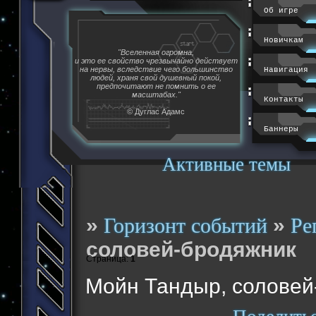
Об игре
Новичкам
"Вселенная огромна,
и это ее свойство чрезвычайно действует
на нервы, вследствие чего большинство
Навигация
людей, храня свой душевный покой,
предпочитают не помнить о ее
масштабах."
Контакты
© Дуглас Адамс
Баннеры
Активные темы
»
»
Горизонт событий
Ре
соловей-бродяжник
Страница:
1
Мойн Тандыр, соловей