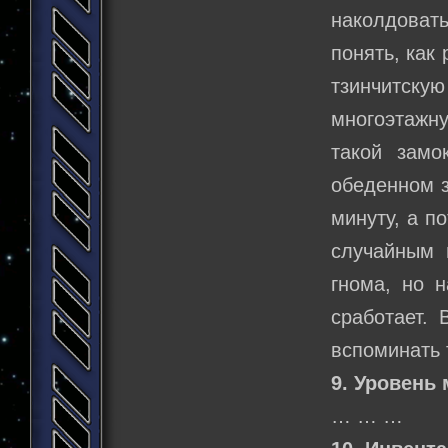
наколдовать
понять, как 
тзинчитску
многоэтажн
такой замо
обеденном з
минуту, а п
случайным 
гнома, но 
сработает.
вспоминать 
9. Уровень 
… … …