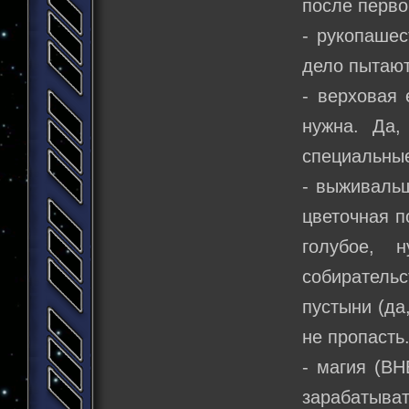
после перво
- рукопашес
дело пытают
- верховая 
нужна. Да,
специальны
- выживальщ
цветочная п
голубое, 
собиратель
пустыни (да,
не пропасть
- магия (ВН
зарабатыв