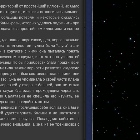
территорий от простейший иллюзий, их было
 отступить, иллюзии становились сильнее,
 большим потерям, и некоторые оказались
бами крови, которых удалось подчинить при
подавались простейшим иллюзиям, и вскоре
 где нашла двух сновидцев, первоначально
л взял свое, ей нужны были "слуги" а эти
и в контакте с ними она пыталась понять
веческом социуме, и то что она узнала её
ечием что бы приобрести блага практически
тметила закономерности развития людского
арис у неё был составлен план с ними, они
ство. Она не упоминала о своей части плана
 деревней у озера с башней, она не стала
з слухи благодаря проходящим через это
но Салатаани не спешила его изучать, её
гда можно раздобыть потом.
 верных и послушных себе волчат, она бы и
ей удастся узнать больше а не шататься в
агические ресурсы. Последние события, в
ичного внимания, а значит её тренировки с