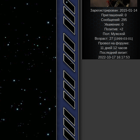
Зарегистрирован
: 2015-01-14
Приглашений:
0
Сообщений:
295
Уважение:
0
Позитив:
+2
Пол:
Мужской
Возраст:
27
[1999-03-01]
Провел на форуме:
11 дней 12 часов
Последний визит:
2022-10-17 16:17:53