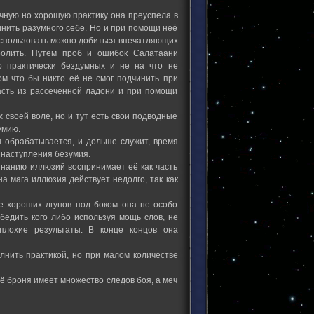
ичную но хорошую практику она преуспела в
инить разумного себе. Но и при помощи неё
 использовать можно добиться впечатляющих
ролить. Путем проб и ошибок Салатаани
 практически бездумных и не на что не
ом что бы никто её не смог подчинить при
асть из рассеченной ладони и при помощи
своей воле, но и тут есть свои подводные
умию.
 обрабатывается, и дольше служит, время
о наступления безумия.
инанию иллюзий воспринимает её как часть
а мага иллюзия действует недолго, так как
е хороших лгунов под боком она не особо
убедить кого либо используя мощь слов, не
плохие результаты. В конце концов она
лнить практикой, но при малом количестве
ё броня имеет множество следов боя, а меч