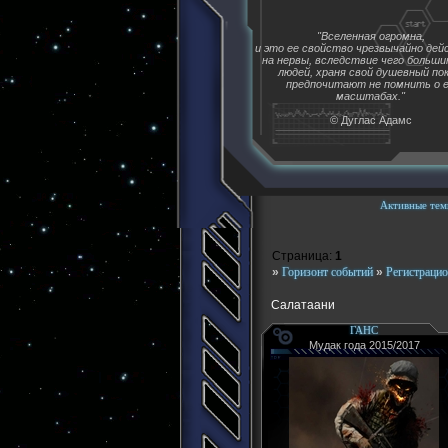
"Вселенная огромна,
и это ее свойство чрезвычайно де
на нервы, вследствие чего больш
людей, храня свой душевный пок
предпочитают не помнить о 
масштабах."
© Дуглас Адамс
Активные тем
Страница:
1
»
Горизонт событий
»
Регистрацио
Салатаани
ГАНС
Мудак года 2015/2017