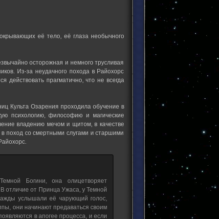
окрывающих её тело, её глаза необычного
езвычайно осторожная и немного трусливая
иков. Из-за неудачного похода в Райохорс
ся действовать прагматично, что не всегда
ниц Культа Озарения проходила обучение в
кую психологию, философию и магические
учение владению мечом и щитом, в качестве
 в поход со смертными слугами и старшими
Райохорс.
Темной Богини, она олицетворяет
 В отличие от Принца Ужаса, у Темной
днажды услышали её чарующий голос,
уппы, они начинают предаваться своим
появляются в апогее процесса, и если