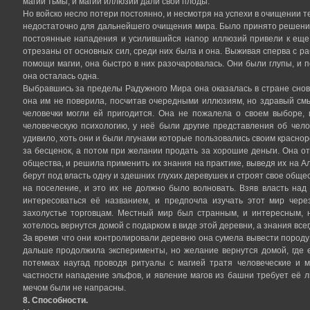
магии тьмы, и магии иллюзии дали свои плоды.
Но войско несло потери постоянно, и несмотря на успехи в очищении 
недостаточно для дальнейшего очищения мира. Было принято решение
постоянные нападения и усилившийся напор иллюзий привели к еще
отрезаны от основных сил, среди них была и она. Выживая сперва с ра
помощи магии, она быстро в них разочаровалась. Они были глупы, и 
она осталась одна.
Выбравшись за пределы Радужного Мира она оказалась в стране снов,
она им не поверила, посчитав очередными иллюзиям, но здравый смыс
человечки могли ей пригодится. Она не пожалела о своем выборе, 
человеческую психологию, у неё были другие представления об чело
удивило, хоть они и были лгунами которые пользовались своим краснор
за бесценок, а потом при желании продать за хорошие деньги. Она о
общества, и решила применить их знания на практике, выведя их на Ал
берут под власть одну и здешних глухих деревушек и строят свое обще
на поселение, и это их не должно было волновать. Взяв власть над
интересоваться её названием, и предпочла изучать этот мир чере
захолустье торговцам. Местный мир был странным, и интересным, 
хотелось вернутся домой с подарком в виде этой деревни, а знания все
За время что они контролировали деревню она сумела вывести породу
дальше продолжила эксперименты, но желание вернутся домой, где 
потемках наугад проводя ритуалы с магией тратя человеческие и м
частности нападение эльфов, и явление магов из башни требует её л
мечом были не напрасны.
8. Способности.