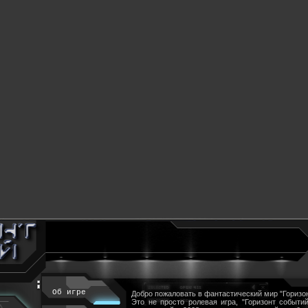
Об игре
Добро пожаловать в фантастический мир "Горизон
Это не просто ролевая игра, "Горизонт событий