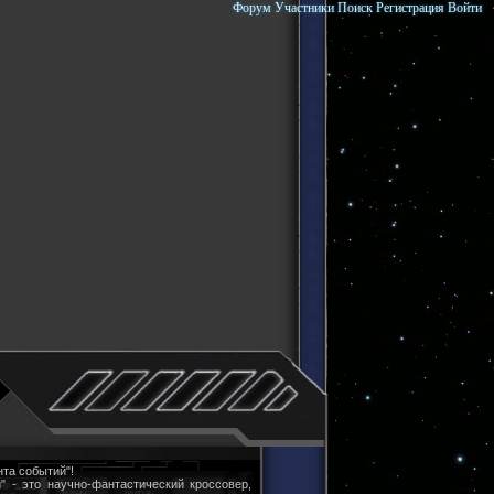
Форум
Участники
Поиск
Регистрация
Войти
та событий"!
" - это научно-фантастический кроссовер,