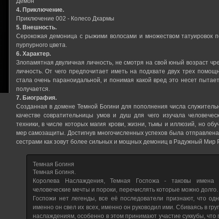
Демон
4. Приключение.
Приключение 002 - Колесо Дхармы
5. Внешность.
Серокожая демоница с рыжими волосами и множеством татуировок п
пурпурного цвета.
6. Характер.
Злопамятная двуличная личность, не смотря на свой юный возраст чр
личность. От чего предпочитает иметь на подхвате двух трех помощн
стала очень параноидальной, и понимая какой вред это несет пытает
получается.
7. Биография.
Созданная в домене Темной Богини для пополнения числа служитель
качестве совратительницы умов и душ для чего изучала человечес
техники, в числе которых магия крови, жизни, тьмы и иллюзий, но об
мер самозащиты. Достигнув многочисленных успехов была отправлена
сестрами как зовут более сильных и мощных демониц в Радужный Мир 
Темная Богиня
Темная Богиня.
Королева Наслаждения, Темная Госпожа - таковы имена 
человеческие мечты и пороки, перечислять которые можно долго.
Госпожи нет легенды, все её последователи признают, что о
именно он свел их всех, именно он руководил ими. Сбиваясь в гр
наслаждениям, особенно в этом принимают участие суккубы, что 