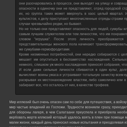
они разочаровались в процессе, они выходят на улицу и совращ
опасности в одиночку они не представляют, отряд городской с
их, но группа таких может ввергнуть в хаос целый квартал.
культистов, к делу приступают многочисленные отряды стражи 
случаи чрезвычайно редки, но бывают.
Но не только они представляют опасность для людей, суккубы и
самым лучшим служителям или тем личностям, что им понравили
словом "игрушка". После этого личность преображается 
представительницы женского пола начинают трансформироватьс
же суккубами-гермофродитами.
Кроме низменных потребностей, они нередко собираются с цел
мешает им опуститься в беспамятство наслаждения. Сильных 
немного, слишком уж много наслаждения приносят собрания, что
И если даже сильные личности сбиваются в один культ, долг
вычисляют воины ужаса и устраивают тотальную зачистку всем ку
раскрывая их местонахождение властям, либо самолично или в г
забирают все, что осталось от них, в качестве трофеев.
Мир иллюзий был очень опасен сам по себе для путешествия, а войск
мир частью владений их Госпожи. Трудности возникли сразу, приходи
для обороны лагеря, в чем Салатаани преуспела и приобрела необ
вербовать жертв иллюзий который удалось взять в плен при помощи м
магии жизни, каждый день приносил новые испытания и преодолевая их 