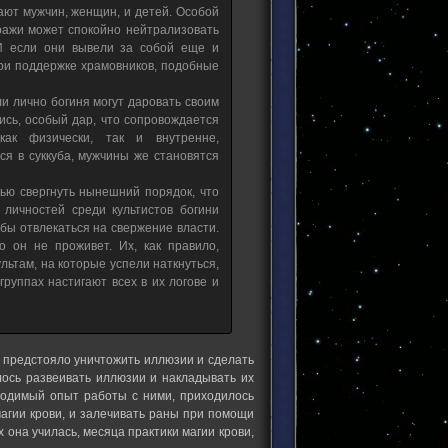
ают мужчин, женщин, и детей. Особой
тражи может спокойно нейтрализовать
 И если они вывели за собой еще и
при поддержке храмовников, подобные
ли лично богиня могут даровать своим
сь, особый дар, что сопровождается
как физически, так и внутренне,
я в суккуба, мужчины же становятся
ью свергнуть нынешний порядок, что
личностей среди культистов богини
бы отвлекаться на свержение власти.
о он не проживет. Их, как правило,
льтам, на которые успели наткнуться,
руппах настигают всех в их логове и
у предстояло уничтожить иллюзии и сделать
лось развеивать иллюзии и накладывать их
ходимый опыт работы с ними, приходилось
агии крови, и залечивать раны при помощи
она училась, месяца практики магии крови,