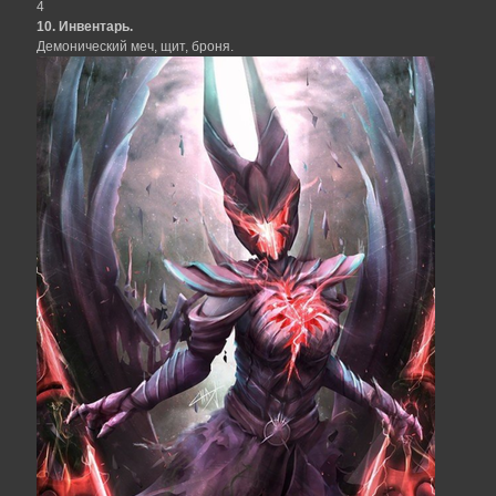
4
10. Инвентарь.
Демонический меч, щит, броня.