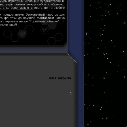
 миры известных игровых и художественных
чно переплетены между собой и образуют
ы, в которое можно вписать почти любого
и предоставляет бесконечный простор для
ого фэнтези до научной фантастики. Меню
я с игровым миром "Горизонта событий".
риключений!
Тема закрыта
1