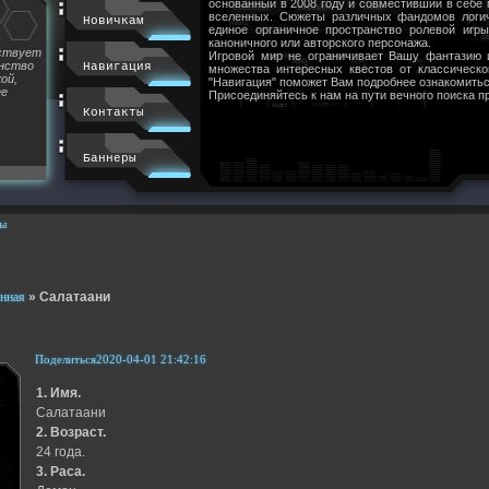
основанный в 2008 году и совместивший в себе
вселенных. Сюжеты различных фандомов логи
Новичкам
единое органичное пространство ролевой игр
каноничного или авторского персонажа.
йствует
Игровой мир не ограничивает Вашу фантазию 
инство
Навигация
множества интересных квестов от классическ
ой,
"Навигация" поможет Вам подробнее ознакомитьс
ее
Присоединяйтесь к нам на пути вечного поиска п
Контакты
Баннеры
ы
нная
»
Салатаани
Поделиться
2020-04-01 21:42:16
1. Имя.
Салатаани
2. Возраст.
24 года.
3. Раса.