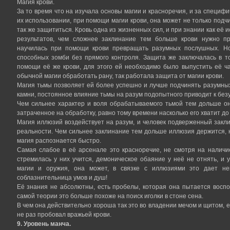
Магия крови.
За то время что на изучала основы магии и красноречия, и за специф
их использовании, при помощи магии крови, она может не только подч
так же защититься. Кровь одна из жизненных сил, и при знании как её
результатов, чем сложнее заклинание тем больше крови нужно п
научилась при помощи крови превращать разумных послушных. Но
способных зомби без прямого контроля. Защита же заключалась в т
помощи её же крови, для этого ей необходимо было выпустить её ч
обычной магии обработать рану, так работала защита от магии крови.
Магия тьмы позволяет ей более успешно и лучше подчинять разумных 
камни, постоянное влияние тьмы на разум подопытного приводит к без
Чем сильнее характер и воля обрабатываемого тьмой тем дольше он
затраченное на обработку, равно тому времени насколько его хватит д
Магия иллюзий воздействует на разум, и человек подверженный закл
реальности. Чем сильнее заклинание тем дольше иллюзия держится, н
магия распознается быстро.
Самая слабое в её арсенале это красноречие, не смотря на наличи
стремилась у них учится, демоническое обаяние у неё не отнять, и 
магии и оружия, она может, в связке с иллюзиями это дает не
соблазнительница умов и душ!
Её знания не абсолютны, есть пробелы, которая она пытается воспо
самой теории это больше похоже на поиск иголки в стоне сена.
В чем она действительно хороша так это во владении мечом и щитом, е
не раз пробовал вражьей крови.
9. Уровень манча.