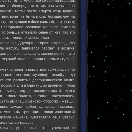
ов тут было много, все со своими гербами,
нства, благородных отпрысков меньше не
еннички могли после смерти отца начать
стных войн тут была в ходу больше, чем на
 тут не щадили и били сильней, чем на юге,
. Благородное сословие же было обязано
что больше отличало север от юга, так это
ыла скромность и милосердие.
ултанша Эль-Джумара осторожно приподняла
а наружу. Занимался рассвет, в воздухе
здали доносилось едва слышное пение – это
а мерзлой земле застыли капельки ледяной
пустила полог и поплотнее закуталась в не
она осознала свою глупейшую ошибку: надо
все эти расшитые драгоценностями шелка
о послала слуг в ближайшую деревню, чтобы
теплую одежду для госпожи с юга. Феодал с
и немного золота, а взамен, посмеиваясь,
объятный плащ с меховой оторочкой – вещи,
нное слугами добро, султанша оказалась
 как можно быстрее при помощи молчаливой
арахле Райхана чувствовала себя ужасно
енки южных городов.
лям, но утепленных шатров у северян не