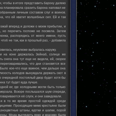
и, чтобы в итоге представить барону далеко
на планировала сразить барона наповал не
добранным личным составом слуг и воинов.
а, что ей хватит волшебных сил. Ей и так
езжай вперед и доложи о моем прибытии, и
ь, но перечить госпоже не посмела. Затем
чонка, распорядись от моего имени, пусть
 чтоб не так, как в прошлый раз, - добавила
ановилась, неуклюже выбралась наружу.
ди на коне держалась Зейнаб, солнце же
ь снега она тут еще не видела, ей, скорее
 переговаривались, что дни становятся все
. Было кое-что еще важное, чем дальше она
близость холодов вынуждала держать скот в
то очередной постоялый двор будет хотя бы
нна тут будет куда лучше.
одной юг, где холодными могли быть только
замерзала. Вскоре послышался шум спереди,
говариваются её слуги, и они завидовали.
й и в то же время простой одеждой среди
адициями. Проходящие мимо крестьяне были
азноцветные штаны, куртки и шапки, порой
роны. Мода выглядеть ярко и красиво была