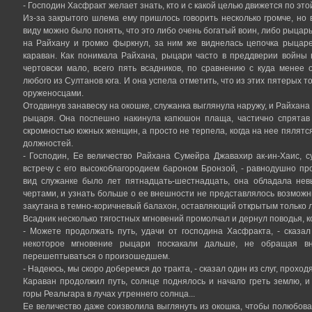
- Господин Хасфракт желает знать, кто и с какой целью движется по этой
Из-за закрытого шлема ему пришлось говорить несколько громче, но 
виду можно было понять, что это либо очень богатый воин, либо рыцарь
на Райхану и громко фыркнул, за ним же виднелась цепочка рыцаре
караван. Как понимала Райхана, рыцари часто в преддверии войны 
чертовски мало, всего пять всадников, по сравнению с куда менее
любого из Султанов юга. И она успела отметить, что из этих пятерых 
оруженосцами.
Отодвинув занавеску на окошке, служанка выглянула наружу, и Райхана
рыцаря. Она поспешно накинула капюшон плаща, частично спрятав 
скромностью южных женщин, а просто не терпела, когда на нее пялятс
должностей.
- Господин, Ее величество Райхана Сумейра Джавахир ак-ин-Хаис, 
встречу с его высокоблагородием бароном Бронзой, - равнодушно п
вид служанке было лет пятнадцать-шестнадцать, она обладала не
чертами, и узнать больше о ее внешности не представлялось возможны
закутана в темно-коричневый балахон, оставляющий открытым только ли
Всадник несколько тягостных мгновений промолчал и дернул поводья, к
- Можете продолжать путь, удачи от господина Хасфракта, - сказал
некоторое мгновение рыцари поскакали дальше, не обращая в
перешептываться о произошедшем.
- Надеюсь, мы скоро доберемся до тракта, - сказал один из слуг, проход
Караван продолжил путь, солнце поднялось и начало греть землю, и 
горы Реальгара в лучах утреннего солнца...
Ее величество даже соизволила выглянуть из окошка, чтобы полюбов