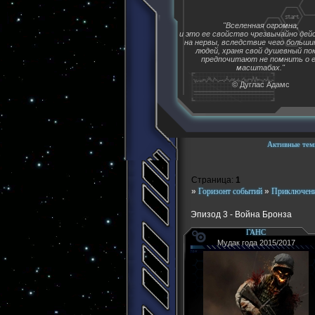
"Вселенная огромна,
и это ее свойство чрезвычайно де
на нервы, вследствие чего больш
людей, храня свой душевный пок
предпочитают не помнить о 
масштабах."
© Дуглас Адамс
Активные тем
Страница:
1
»
Горизонт событий
»
Приключени
Эпизод 3 - Война Бронза
ГАНС
Мудак года 2015/2017