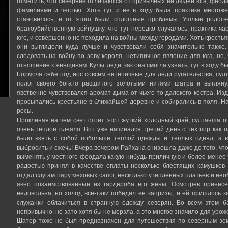
отметить, что северяне отличаются от привычных ей людей юга, феодал
фамилиями и честью. Хоть тут и не в ходу была практика многоже
становилось, и от этого были сплошные проблемы. Ушлые родств
братоубийственную войнушку, что тут нередко случалось, практика ча
юге, и совершенно не походила на войны между городами. Хоть крестьян
они выглядели куда лучше и чувствовали себя значительно также
следовать на войну по зову короля, нетипичное явление для юга, но, 
отношение к женщинам. Культ леди, как она смогла узнать, тут в ходу б
Бормоча себе под нос совсем нетипичные для леди ругательства, с
полог своего богато расшитого золотыми нитями шатра и выглянул
явственно чувствовался аромат дыма от чьего-то далекого костра. И
просыпались крестьяне в ближайшей деревне и собирались в поля. Н
росы.
Проклиная на чем свет стоит этот жуткий холодный край, султанша о
очень теплое одеяло. Вот уже начинался третий день с тех пор как 
было взять с собой побольше теплой одежды и теплых одеял, а 
выбросить и сжечь! Вчера вечером Райхана снизошла даже до того, чт
выменять у местного феодала какую-нибудь приличную и более-менее 
радостью принял в качестве оплаты несколько блестящих камушков 
отдал слугам пару меховых сапог, несколько утепленных платьев и не
явно позаимствованные из гардероба его жены. Осмотрев принесе
недовольна, но холод все-таки победил ее капризы, и ей пришлось
служанки облачиться в странную одежду северян. Во всем этом б
непривычно, но зато хотя бы не мерзла, а это многое значило для урож
Шатер тоже не был предназначен для путешествия по северным зем