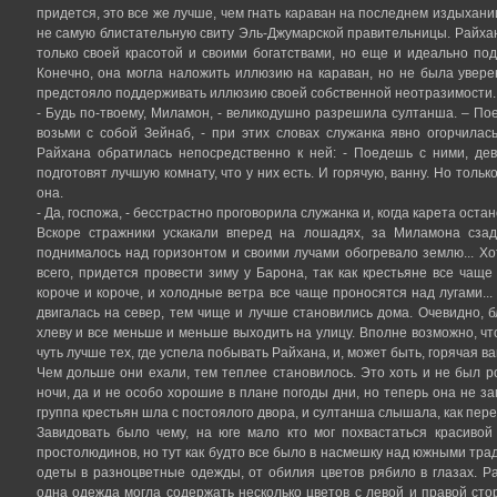
придется, это все же лучше, чем гнать караван на последнем издыхани
не самую блистательную свиту Эль-Джумарской правительницы. Райха
только своей красотой и своими богатствами, но еще и идеально по
Конечно, она могла наложить иллюзию на караван, но не была уверен
предстояло поддерживать иллюзию своей собственной неотразимости.
- Будь по-твоему, Миламон, - великодушно разрешила султанша. – По
возьми с собой Зейнаб, - при этих словах служанка явно огорчилас
Райхана обратилась непосредственно к ней: - Поедешь с ними, дев
подготовят лучшую комнату, что у них есть. И горячую, ванну. Но только
она.
- Да, госпожа, - бесстрастно проговорила служанка и, когда карета ост
Вскоре стражники ускакали вперед на лошадях, за Миламона сза
поднималось над горизонтом и своими лучами обогревало землю... Хот
всего, придется провести зиму у Барона, так как крестьяне все чаще
короче и короче, и холодные ветра все чаще проносятся над лугами..
двигалась на север, тем чище и лучше становились дома. Очевидно, 
хлеву и все меньше и меньше выходить на улицу. Вполне возможно, ч
чуть лучше тех, где успела побывать Райхана, и, может быть, горячая ва
Чем дольше они ехали, тем теплее становилось. Это хоть и не был р
ночи, да и не особо хорошие в плане погоды дни, но теперь она не 
группа крестьян шла с постоялого двора, и султанша слышала, как пере
Завидовать было чему, на юге мало кто мог похвастаться красиво
простолюдинов, но тут как будто все было в насмешку над южными тр
одеты в разноцветные одежды, от обилия цветов рябило в глазах. Р
одна одежда могла содержать несколько цветов с левой и правой сто