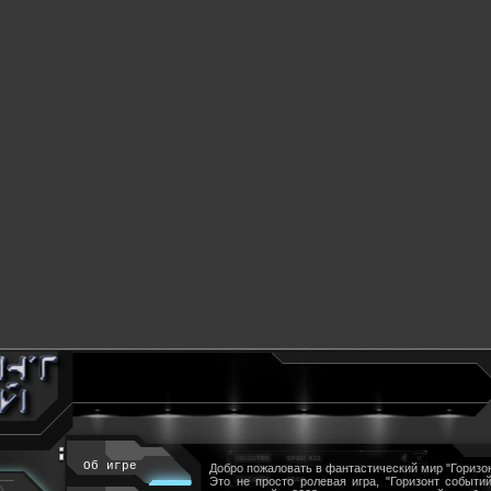
Об игре
Добро пожаловать в фантастический мир "Горизон
Это не просто ролевая игра, "Горизонт событий