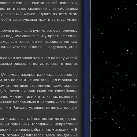
щего снега, не считая легкой изморози,
ел ни в какое сравнение с великолепием
у северный климат, однако во всем этом
 любят свой суровый край и за годы жизни
режки и поднесла руки ко все еще горячему
утив поднимающееся снизу приятное тепло,
аходясь в тепле, чем непосредственно там,
нам не хотелось. Она лишь надеялась, что в
ольте нам остановиться в нем на пару часов?
еховые одежды с ног до головы, в ножнах
ве Миламона распространились, наверное по
, что не раз и не два защищал караван от
ним стояло двое стражников, также хорошо
дир. Рахул и Абаян были его ближайшими
енно Миламон или кто-то из них позволили
о и было неправильно и непривычно в южных
даря им Райхана успешно покинула город и
ный и заплеванный постоялый двор, однако
ении загнанных, голодных и непрестанно
ческий шаг своим собственным желаниям. В
ть особых деликатесов здесь ожидать не