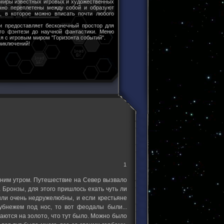
 миры известных игровых и художественных
чно переплетены между собой и образуют
ы, в которое можно вписать почти любого
и предоставляет бесконечный простор для
ого фэнтези до научной фантастики. Меню
я с игровым миром "Горизонта событий".
риключений!
1
анним утром. Путешествие на Север вызвало
 Бронзы, для этого пришлось ехать чуть ли
ыли очень недружелюбны, и если крестьяне
бнежем под нос, то вот феодалы были...
ваются на золото, что тут было. Можно было