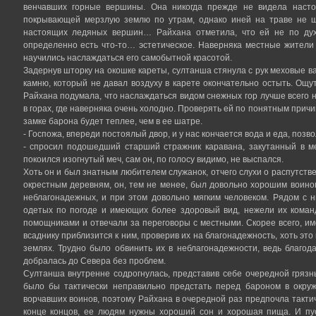
венчавших горные вершины. Она никогда прежде не видела настоя
покрывающей мерзлую землю по утрам, однако иней на траве не ш
настоящих ледяных вершин… Райхана отметила, что ей не по дух
определенно есть что-то… эстетическое. Наверняка местные жители
научились наслаждаться его самобытной красотой.
Задернув шторку на окошке кареты, султанша стянула с рук меховые ва
камню, который не давал воздуху в карете окончательно остыть. Ощ
Райхана подумала, что наслаждаться видом снежных гор лучше всего н
в горах, где наверняка очень холодно. Проверять ей по понятным причи
замке барона будет теплее, чем в ее шатре.
- Госпожа, впереди постоялый двор, и у нас кончается вода и еда, позв
- спросил подошедший старший стражник каравана, закутанный в м
покоился изогнутый меч, сам он, по голосу видимо, не выспался.
Хоть он и был знатным любителем служанок, отчего слухи о распутст
окрестным деревням, он, тем не менее, был довольно хорошим воином
неблагонадежных, и при этом довольно мягким человеком. Рядом с 
одетых по погоде и имеющих более здоровый вид, нежели их коман
помощниками и отвечали за переговоры с местными. Скорее всего, им
всаднику приблизится к ним, проверив их на благонадежность, хоть эт
землях. Трудно было обвинить их в неблагонадежности, ведь благо
добралась до Севера без проблем.
Султанша внутренне содрогнулась, представив себе очередной гряз
было бы тактически неправильно предстать перед бароном в окруж
ворчавших воинов, поэтому Райхана в очередной раз предпочла такти
конце концов, ее людям нужны хороший сон и хорошая пища. И пус