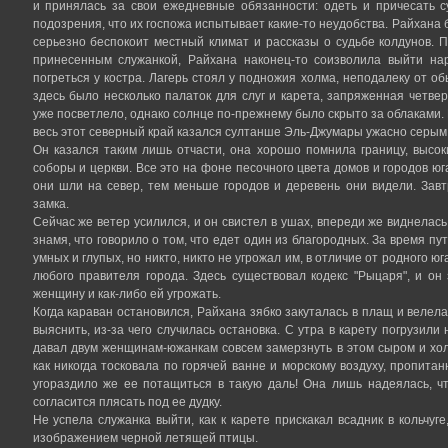
и принялась за свои ежедневные обязанности: одеть и причесать с
подозрения, что их госпожа испытывает какие-то неудобства. Райхана 
серьезно беспокоит местный климат и рассказы о судьбе колдунов. П
принесенным служанкой, Райхана наконец-то соизволила выйти нар
погреться у костра. Лагерь стоял у подножия холма, неподалеку от о
здесь было несколько палаток для слуг и карета, запряженная четв
уже посветлело, однако солнце по-прежнему было скрыто за облаками.
весь этот северный край казался султанше Эль-Джумары ужасно серым
Он казался таким лишь отчасти, она хорошо помнила границу, высо
соборы и церкви. Все это на фоне песочного цвета домов и городов юг
они шли на север, тем меньше городов и деревень они видели. Зав
замка.
Сейчас же ветер усилился, и он свистел в ушах, впереди же виднелась
знамя, что говорило о том, что едет один из благородных. За время п
умных и глупых, но никто, никто не угрожал им, в отличие от родного ю
любого правителя города. Здесь существовал кодекс "Рыцаря", и о
женщину и как-либо ей угрожать.
Когда караван остановился, Райхана зябко закуталась в плащ и велела
выяснить, из-за чего случилась остановка. С утра в карету погрузили
давал двум женщинам-южанкам совсем замерзнуть в этом сыром и хо
как никогда тосковала по горячей ванне и морскому воздуху, пропит
угораздило же ее потащиться в такую даль! Она лишь надеялась, ч
согласится плясать под ее дудку.
Не успела служанка выйти, как к карете прискакал всадник в кольчуг
изображением черной летящей птицы.