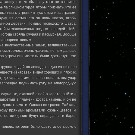
ултаншу так, чтобы ни у кого не возникло
была слишком горда, чтобы признать, что ее
окончив с утренним туалетом и завтраком,
ужу, из остывшего за ночь шатра, чтобы
бычной деревни. Помимо господского шатра,
еркой меланхоличных гнедых лошадей. Небо
 Погода стояла хмурая и пасмурная. Вообще
 и неприветливым.
кие величественные замки, величественные
а смотрелось очень красиво, но чем дальше
тра утром они должны были достигнуть его
 группа людей на лошадях, один из них нес
утешествий караван видел хороших и плохих,
га, где караван имел шансы попасть под удар
н запрещал поднимать руку на благородную
 служанке, ехавшей с ней в карете, выйти и
 нагретый в пламени костра камень, и он не
лодном климате. Однако все равно Райхана
анному пряными ароматами южных цветов. И
то ее ожидания будут оправданы, и барон
е, поверх которой было одето алое сюрко с