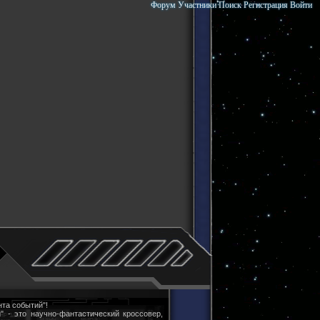
Форум
Участники
Поиск
Регистрация
Войти
та событий"!
" - это научно-фантастический кроссовер,