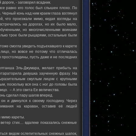
 дороге, - заговорил всадник.
все равно его голос был слышен плохо. По
. Черный конь над ним краем глаза взглянул
й, что проезжали мимо, кидая взгляды на
встречались на дорогах, но их было мало,
 обученными, но многочисленными воинами
только трое были рыцарями, остальные были
 тоже смогла увидеть подъехавшего к карете
лицо, но вовсе не потому что отличалась
я простолюдины, пусть даже и не последних
султанша Эль-Джумара, желает прибыть на
ротараторила девушка заученную фразу. На
выразительным смуглым лицом с крупными
м, поскольку вся она с ног до головы была
цо. – А это свита Ее величества.
онь сделал пару шагов вперед.
 он и двинулся к своему господину. Через
нимания на караван, оставив её людей
я мимо кареты.
ветер стих.... вдалеке показались снежные
аться видом ослепительных снежных шапок,