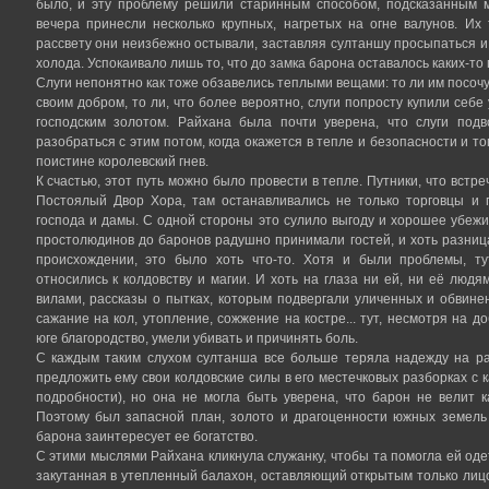
было, и эту проблему решили старинным способом, подсказанным м
вечера принесли несколько крупных, нагретых на огне валунов. Их
рассвету они неизбежно остывали, заставляя султаншу просыпаться и 
холода. Успокаивало лишь то, что до замка барона оставалось каких-то 
Слуги непонятно как тоже обзавелись теплыми вещами: то ли им посоч
своим добром, то ли, что более вероятно, слуги попросту купили себе
господским золотом. Райхана была почти уверена, что слуги под
разобраться с этим потом, когда окажется в тепле и безопасности и т
поистине королевский гнев.
К счастью, этот путь можно было провести в тепле. Путники, что встр
Постоялый Двор Хора, там останавливались не только торговцы и 
господа и дамы. С одной стороны это сулило выгоду и хорошее убеж
простолюдинов до баронов радушно принимали гостей, и хоть разница
происхождении, это было хоть что-то. Хотя и были проблемы, т
относились к колдовству и магии. И хоть на глаза ни ей, ни её люд
вилами, рассказы о пытках, которым подвергали уличенных и обвинен
сажание на кол, утопление, сожжение на костре... тут, несмотря на
юге благородство, умели убивать и причинять боль.
С каждым таким слухом султанша все больше теряла надежду на р
предложить ему свои колдовские силы в его местечковых разборках с 
подробности), но она не могла быть уверена, что барон не велит к
Поэтому был запасной план, золото и драгоценности южных земель 
барона заинтересует ее богатство.
С этими мыслями Райхана кликнула служанку, чтобы та помогла ей од
закутанная в утепленный балахон, оставляющий открытым только лицо