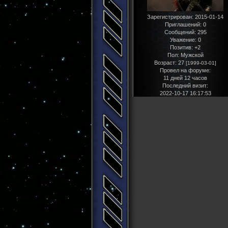
Зарегистрирован
: 2015-01-14
Приглашений:
0
Сообщений:
295
Уважение:
0
Позитив:
+2
Пол:
Мужской
Возраст:
27
[1999-03-01]
Провел на форуме:
11 дней 12 часов
Последний визит:
2022-10-17 16:17:53