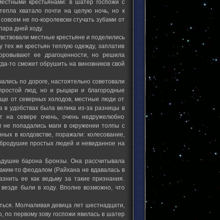
естными крестьянами: в шатер госпожи с
 тепла хватало почти на целую ночь, но к
совсем не по-королевски стучать зубами от
пара дней ходу.
увствовали местные крестьяне и поделились
 у тех же крестьян теплую одежду, заплатив
воровывают ее драгоценности, но решила
огда-то сможет обрушить на виновников свой
ечались по дороге, настоятельно советовали
простой люд, но и рыцари и благородные
ище от северных холодов, местные люди от
 в удобствах была велика из-за разницы в
ут на севере очень, очень недружелюбно
ям не попадались маги в окружении толпы с
ных в колдовстве, поражали: колесование,
 добродушие простых людей и невиданное на
адушие барона Бронзы. Она рассчитывала
каким-то феодалом (Райхана не вдавалась в
азнить ее как ведьму за такие признания.
везде были в ходу. Вполне возможно, что
еться. Молчаливая девица лет шестнадцати,
, по первому зову госпожи явилась в шатер