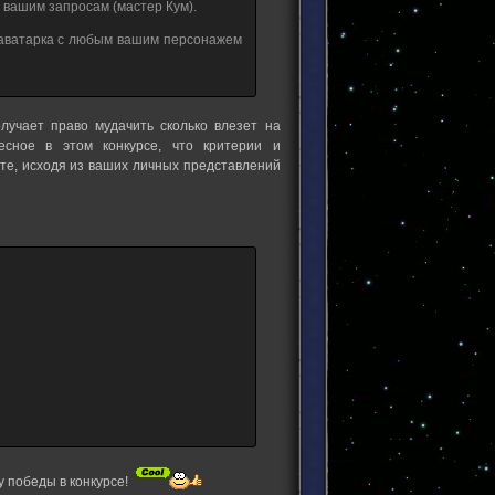
о вашим запросам (мастер Кум).
 аватарка с любым вашим персонажем
учает право мудачить сколько влезет на
есное в этом конкурсе, что критерии и
те, исходя из ваших личных представлений
у победы в конкурсе!