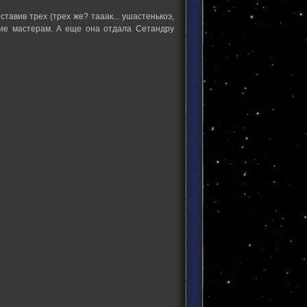
тавив трех (трех же? тааак... ушастенькоэ,
ание мастерам. А еще она отдала Сетандру