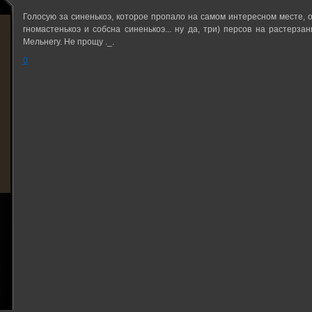
Голосую за синенькоэ, которое пропало на самом интересном месте, ос
гномастенькоэ и собсна синенькоэ... ну да, три) персов на растерз
Мельнегу. Не прощу ._.
0