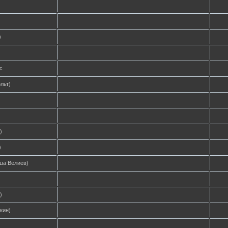
)
с
льт)
)
)
ша Велиев)
)
кин)