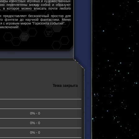
 миры известных игровых и художественных
чно переплетены между собой и образуют
ы, в которое можно вписать почти любого
и предоставляет бесконечный простор для
ого фэнтези до научной фантастики. Меню
я с игровым миром "Горизонта событий".
риключений!
Тема закрыта
0% - 0
0% - 0
0% - 0