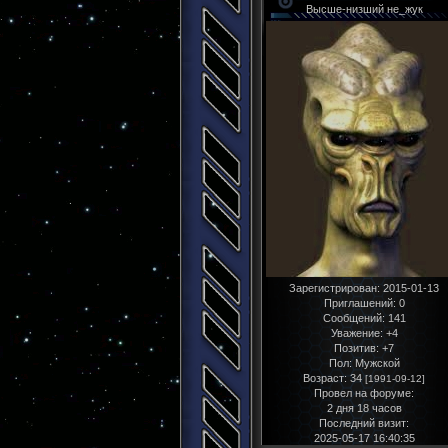
Высше-низший не_жук
Зарегистрирован
: 2015-01-13
Приглашений:
0
Сообщений:
141
Уважение:
+4
Позитив:
+7
Пол:
Мужской
Возраст:
34
[1991-09-12]
Провел на форуме:
2 дня 18 часов
Последний визит:
2025-05-17 16:40:35