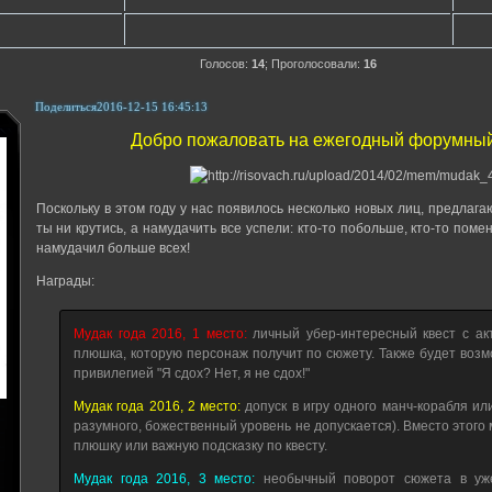
Голосов:
14
;
Проголосовали:
16
Поделиться
2016-12-15 16:45:13
Добро пожаловать на ежегодный форумный 
Поскольку в этом году у нас появилось несколько новых лиц, предлага
ты ни крутись, а намудачить все успели: кто-то побольше, кто-то поме
намудачил больше всех!
Награды:
Мудак года 2016, 1 место:
личный убер-интересный квест с ак
плюшка, которую персонаж получит по сюжету. Также будет возм
привилегией "Я сдох? Нет, я не сдох!"
Мудак года 2016, 2 место:
допуск в игру одного манч-корабля ил
разумного, божественный уровень не допускается). Вместо этог
плюшку или важную подсказку по квесту.
Мудак года 2016, 3 место:
необычный поворот сюжета в уж