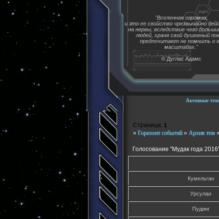
"Вселенная огромна,
и это ее свойство чрезвычайно де
на нервы, вследствие чего больш
людей, храня свой душевный пок
предпочитают не помнить о 
масштабах."
© Дуглас Адамс
Активные тем
Страница:
1
»
Горизонт событий
»
Архив тем
Голосование "Мудак года 2016
Кумельган
Урсулаи
Пудинг