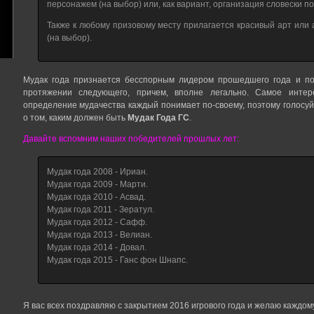
персонажем (на выбор) или, как вариант, организация словески п
Также к любому призовому месту прилагается красивый арт или
(на выбор).
Мудак года признается бесспорным лидером прошедшего года и пол
протяжении следующего, причем, вполне легально. Самое интер
определение мудачества каждый понимает по-своему, поэтому голосуй
о том, каким должен быть
Мудак Года ГС
.
Давайте вспомним наших победителей прошлых лет:
Мудак года 2008 - Ириан.
Мудак года 2009 - Марти.
Мудак года 2010 - Асвад.
Мудак года 2011 - Зератул.
Мудак года 2012 - Сафф.
Мудак года 2013 - Велиан.
Мудак года 2014 - Довал.
Мудак года 2015 - Ганс фон Шнапс.
Я вас всех поздравляю с закрытием 2016 игрового года и желаю каждом