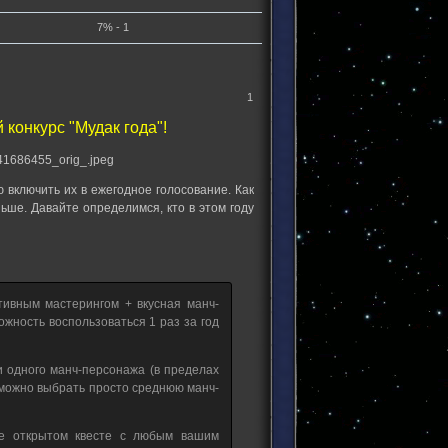
7% - 1
1
конкурс "Мудак года"!
ю включить их в ежегодное голосование. Как
ньше. Давайте определимся, кто в этом году
тивным мастерингом + вкусная манч-
ожность воспользоваться 1 раз за год
и одного манч-персонажа (в пределах
о можно выбрать просто среднюю манч-
е открытом квесте с любым вашим