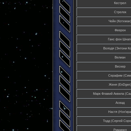
Кестрел
Стрелок
Чейн (Котхман
Феерон
Ганс фон Шнап
Володя (Энтони Ко
Велиан
Вескер
Серафим (Сим
Женя (EnDgen
Марк Флавий Аквила (Са
Асвад
Настя (Нэн'ира
Тодд (Сергей Соро
Римирел