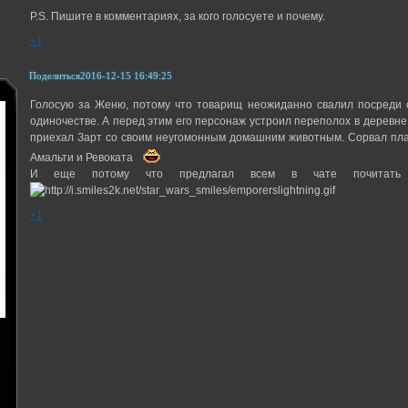
P.S. Пишите в комментариях, за кого голосуете и почему.
+1
Поделиться
2016-12-15 16:49:25
Голосую за Женю, потому что товарищ неожиданно свалил посреди с
одиночестве. А перед этим его персонаж устроил переполох в деревне, 
приехал Зарт со своим неугомонным домашним животным. Сорвал пла
Амальти и Ревоката
И еще потому что предлагал всем в чате почитать
+1