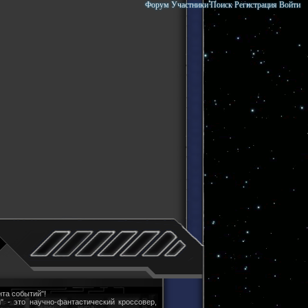
Форум
Участники
Поиск
Регистрация
Войти
та событий"!
" - это научно-фантастический кроссовер,