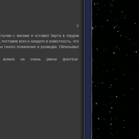
2
тычки с магами и оставил Зарта в гордом
поставив всех и каждого в известность, что
н тихого появления и разведки. Облизывал
 всякое не очень умное фэнтези