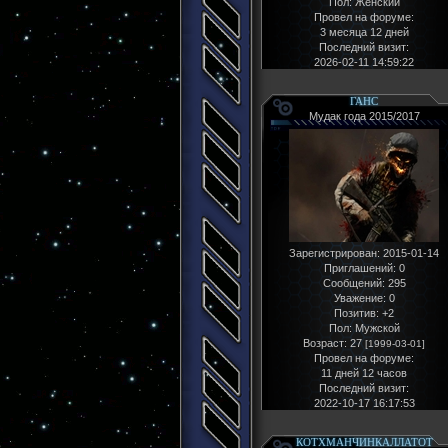
Пол:
Женский
Провел на форуме:
3 месяца 12 дней
Последний визит:
2026-02-11 14:59:22
ГАНС
Мудак года 2015/2017
Зарегистрирован
: 2015-01-14
Приглашений:
0
Сообщений:
295
Уважение:
0
Позитив:
+2
Пол:
Мужской
Возраст:
27
[1999-03-01]
Провел на форуме:
11 дней 12 часов
Последний визит:
2022-10-17 16:17:53
КОТХМАНЧИНКАЛЛАТОТ