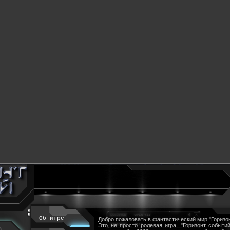
Об игре
Добро пожаловать в фантастический мир "Горизон
Это не просто ролевая игра, "Горизонт событий