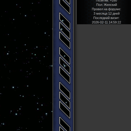
Позитив:
+160
Пол:
Женский
Провел на форуме:
3 месяца 12 дней
Последний визит:
2026-02-11 14:59:22