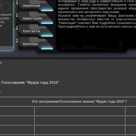
основанный в 2008 году и совместивший в себе
вселенных. Сюжеты различных фандомов логи
Новичкам
единое органичное пространство ролевой игр
каноничного или авторского персонажа.
йствует
Игровой мир не ограничивает Вашу фантазию 
инство
Навигация
множества интересных квестов от классическ
ой,
"Навигация" поможет Вам подробнее ознакомитьс
ее
Присоединяйтесь к нам на пути вечного поиска п
Контакты
Баннеры
ы
»
Голосование "Мудак года 2016"
"
Кто заслуживаетГолосование звания "Мудак года 2016"?