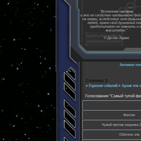
"Вселенная огромна,
и это ее свойство чрезвычайно де
на нервы, вследствие чего больш
людей, храня свой душевный пок
предпочитают не помнить о 
масштабах."
© Дуглас Адамс
Активные тем
Страница:
1
»
Горизонт событий
»
Архив тем
Голосование "Самый тупой фи
Фонтан
Чужой против хищника 2
Обитель зла