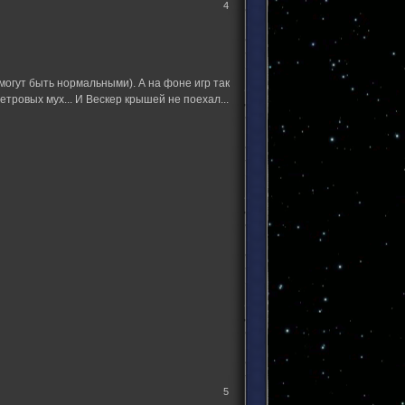
4
огут быть нормальными). А на фоне игр так
тровых мух... И Вескер крышей не поехал...
5