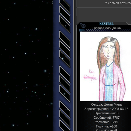
У холмов есть гл
KESTREL
Главная блондинка
Откуда:
Центр Мира
Зарегистрирован
: 2008-03-16
Приглашений:
0
Сообщений:
7707
Уважение:
+219
Позитив:
+160
Пол:
Женский