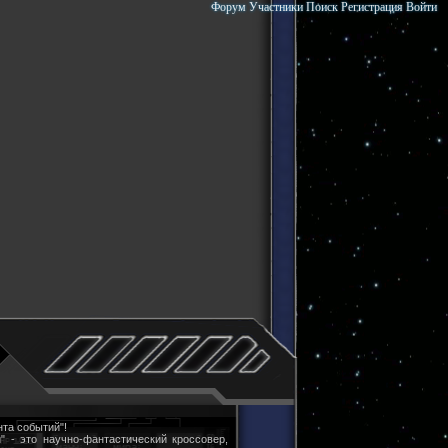
Форум
Участники
Поиск
Регистрация
Войти
та событий"!
" - это научно-фантастический кроссовер,