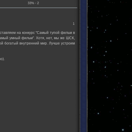
33% - 2
1
ставляем на конкурс "Самый тупой фильм в
Самый умный фильм". Хотя, нет, мы же ШСК,
вой богатый внутренний мир. Лучше устроим
о).