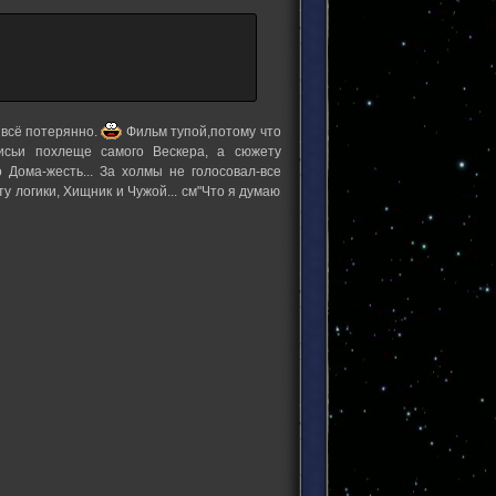
 всё потерянно.
Фильм тупой,потому что
исьи похлеще самого Вескера, а сюжету
о Дома-жесть... За холмы не голосовал-все
 логики, Хищник и Чужой... см"Что я думаю