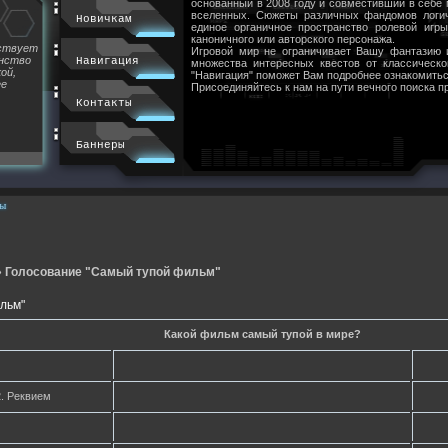
основанный в 2008 году и совместивший в себе
вселенных. Сюжеты различных фандомов логи
Новичкам
единое органичное пространство ролевой игр
каноничного или авторского персонажа.
йствует
Игровой мир не ограничивает Вашу фантазию 
инство
Навигация
множества интересных квестов от классическ
ой,
"Навигация" поможет Вам подробнее ознакомитьс
ее
Присоединяйтесь к нам на пути вечного поиска п
Контакты
Баннеры
ы
»
Голосование "Самый тупой фильм"
льм"
Какой фильм самый тупой в мире?
. Реквием