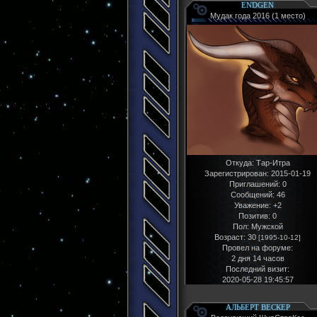
ENDGEN
Мудак года 2016 (1 место)
Откуда:
Тар-Итра
Зарегистрирован
: 2015-01-19
Приглашений:
0
Сообщений:
46
Уважение:
+2
Позитив:
0
Пол:
Мужской
Возраст:
30
[1995-10-12]
Провел на форуме:
2 дня 14 часов
Последний визит:
2020-05-28 19:45:57
АЛЬБЕРТ ВЕСКЕР