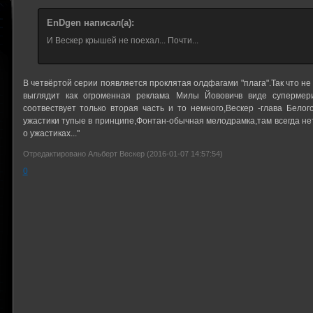
EnDgen написал(а):
И Вескер крышей не поехал... Почти...
В четвёртой серии появляется проклятая олдфагами "плага".Так что не
выглядит как огроменная реклама Милы Йововичв виде супермер
соотвествует только вторая часть и то немного,Вескер -глава Белог
ужастики тупые в принципе,Фонтан-обычная мелодрамка,там всегда нету
о ужастиках..."
Отредактировано Альберт Вескер (2016-01-07 14:57:54)
0