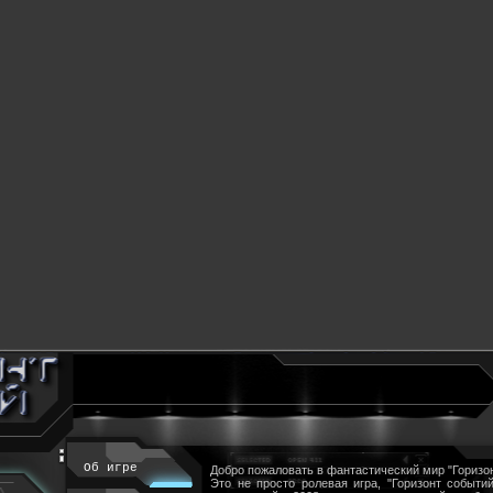
Об игре
Добро пожаловать в фантастический мир "Горизон
Это не просто ролевая игра, "Горизонт событий