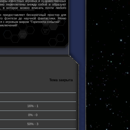
 миры известных игровых и художественных
чно переплетены между собой и образуют
ы, в которое можно вписать почти любого
и предоставляет бесконечный простор для
ого фэнтези до научной фантастики. Меню
я с игровым миром "Горизонта событий".
риключений!
Тема закрыта
16% - 1
0% - 0
50% - 3