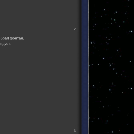
2
ыбрал фонтан.
ндует.
3