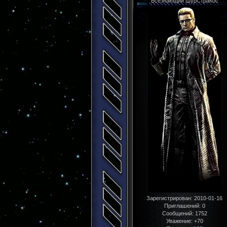
Всезнающий ШурСтраКос
Зарегистрирован
: 2010-01-16
Приглашений:
0
Сообщений:
1752
Уважение:
+70