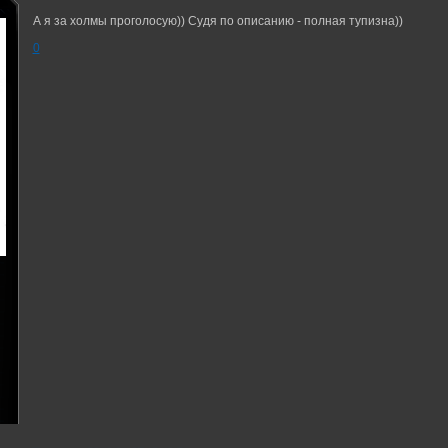
А я за холмы проголосую)) Судя по описанию - полная тупизна))
0