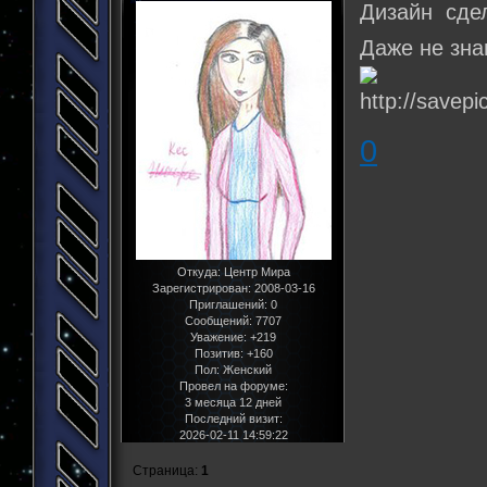
Дизайн сдел
Даже не зна
0
Откуда:
Центр Мира
Зарегистрирован
: 2008-03-16
Приглашений:
0
Сообщений:
7707
Уважение:
+219
Позитив:
+160
Пол:
Женский
Провел на форуме:
3 месяца 12 дней
Последний визит:
2026-02-11 14:59:22
Страница:
1