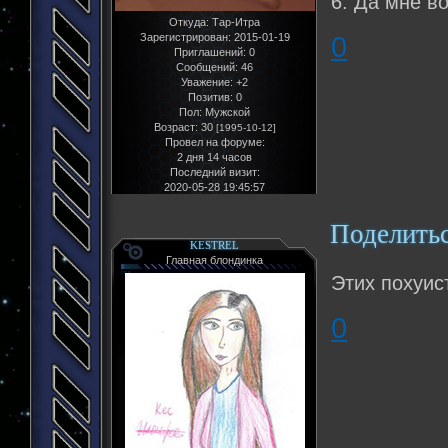
6. Да мне в
Откуда:
Тар-Итра
0
Зарегистрирован
: 2015-01-19
Приглашений:
0
Сообщений:
46
Уважение:
+2
Позитив:
0
Пол:
Мужской
Возраст:
30
[1995-10-12]
Провел на форуме:
2 дня 14 часов
Последний визит:
2020-05-28 19:45:57
Поделить
KESTREL
Главная блондинка
Этих похуис
0