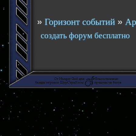
»
»
Горизонт событий
Ар
создать форум бесплатно