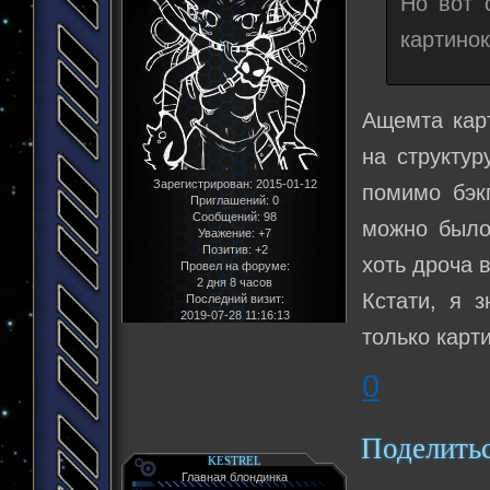
Но вот 
картинок
Ащемта карт
на структур
Зарегистрирован
: 2015-01-12
помимо бэкг
Приглашений:
0
Сообщений:
98
можно было 
Уважение:
+7
Позитив:
+2
хоть дроча 
Провел на форуме:
2 дня 8 часов
Кстати, я 
Последний визит:
2019-07-28 11:16:13
только карт
0
Поделить
KESTREL
Главная блондинка