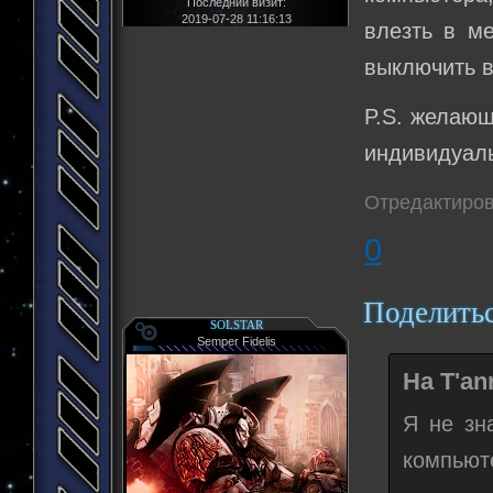
Последний визит:
2019-07-28 11:16:13
влезть в ме
выключить в
P.S. желающ
индивидуал
Отредактирова
0
Поделить
SOLSTAR
Semper Fidelis
Ha T'an
Я не зн
компьюте