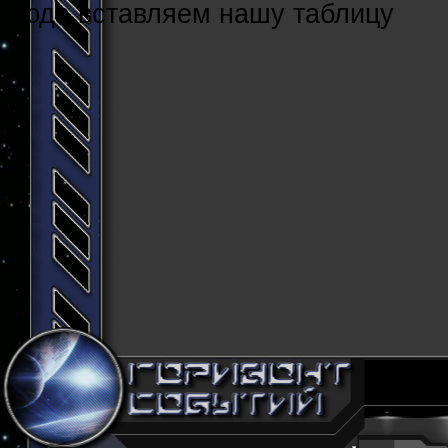
Cюда вставляем нашу таблицу