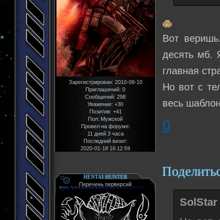
Вот веришь.
десять мб. 
главная стр
Зарегистрирован
: 2010-08-10
Но вот с те
Приглашений:
0
Сообщений:
298
весь шаблон
Уважение:
+30
Позитив:
+41
Пол:
Мужской
0
Провел на форуме:
11 дней 3 часа
Последний визит:
2020-01-18 16:12:59
Поделить
HENTAI HUNTER
Перечень перверсий
SolStar