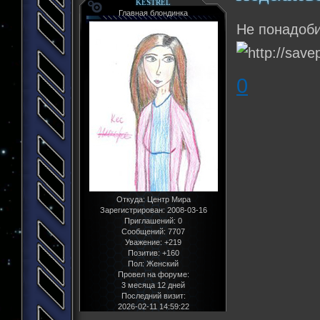
KESTREL
Главная блондинка
Не понадоби
0
Откуда:
Центр Мира
Зарегистрирован
: 2008-03-16
Приглашений:
0
Сообщений:
7707
Уважение:
+219
Позитив:
+160
Пол:
Женский
Провел на форуме:
3 месяца 12 дней
Последний визит:
2026-02-11 14:59:22