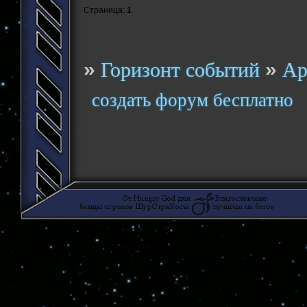
Страница:
1
»
»
Горизонт событий
Ар
создать форум бесплатно