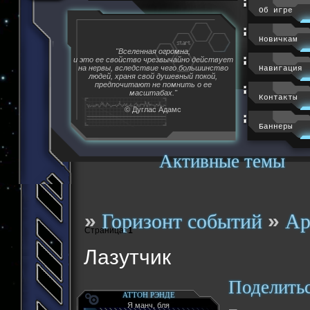
Об игре
Новичкам
"Вселенная огромна,
и это ее свойство чрезвычайно действует
на нервы, вследствие чего большинство
Навигация
людей, храня свой душевный покой,
предпочитают не помнить о ее
масштабах."
Контакты
© Дуглас Адамс
Баннеры
Активные темы
»
»
Горизонт событий
Ар
Страница:
1
Лазутчик
Поделить
АТТОН РЭНДЕ
Я манч, бля