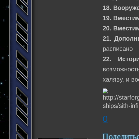
18. Вооруж
19. Вмести
20. Вмести
21. Дополн
расписано
22. Истор
возможность
халяву, и в
0
Поделить