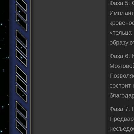
Фаза 5: 
Имплант
кровенос
«тельца
образую
Фаза 6: 
Мозгов
Позволяе
состоит
благодар
Фаза 7: 
Предвар
несъедо