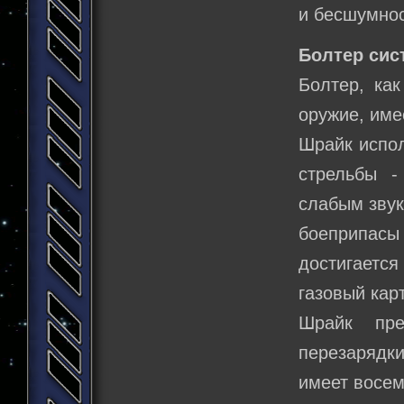
и бесшумно
Болтер сист
Болтер, как
оружие, име
Шрайк испол
стрельбы 
слабым звук
боеприпас
достигаетс
газовый кар
Шрайк пре
перезарядк
имеет восем