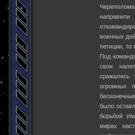
Череполома
направили
откомандиро
военных дей
петиции, то 
Под команд
свои нале
сражались 
огромных 
бесконечные
было оставл
борьбой Им
мирах нас