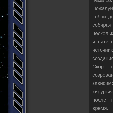
Пожалуй
собой д
собирая
несколь
изъятию
источни
создани
Скорост
созрева
зависим
хирурги
после т
время.