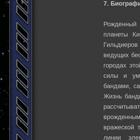
7. Биограф
Рожденный 
планеты К
Гильдиеров
ведущих бес
городах эт
силы и ум
бандами, са
Жизнь банди
рассчитыва
врожденным
вражеской т
линии эле