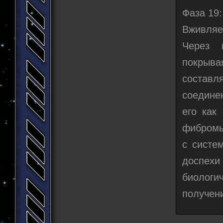
Фаза 19:
Вживляе
Через 
покрыва
составл
соедине
его как
фибромы
с систе
доспех
биологи
получен