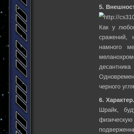
5. Внешнос
Как у любо
сражений, 
намного м
меланохром
десантника
Одновремен
черного угля
6. Характер
Шрайк, бу
физическую 
подверженн