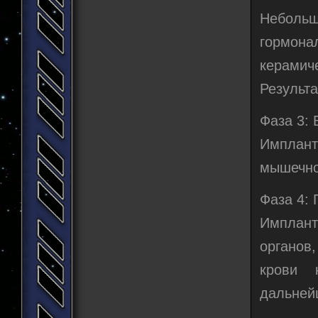
Неболь
гормон
керамич
Результа
Фаза 3: 
Имплан
мышечной
Фаза 4: 
Имплант
органов
крови 
дальней