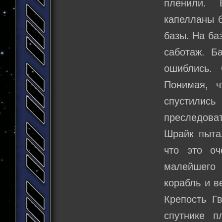
пленили. 
капелланы 
базы. На ба
саботаж. Б
ошиблись.
Понимая, ч
спустилис
преследоват
Шрайк пыта
что это о
малейшего 
корабль и в
Крепость Г
спутнике п