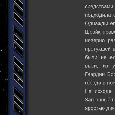
средствами.
подходила к
Однажды ег
Шрайк пров
неверно ра
протухшей в
были не ед
выси, из 
Гвардии Во
города в по
На исходе 
Загнанный в
яростью дик