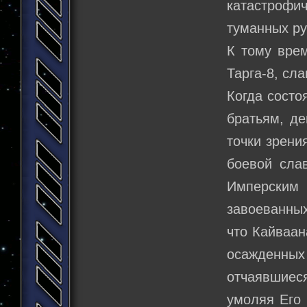
катастрофи
туманных ру
К тому врем
Тарга-8, сл
Когда состо
братьям, де
точки зрени
боевой сла
Имперским
завоеванных
что Кайваан
осажденны
отчаявшиес
умоляя Его 