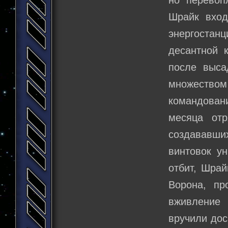
Шрайк вход
энергоста
десантной 
после выса
множеством
командовани
месяца от
создававш
винтовок ун
отбит, Шрай
Ворона, пр
вживление 
вручили дос