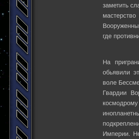
заметить сл
мастерств
Вооруженный
где противн
На пригра
обьявили э
воле Бессме
Гвардии Во
космодрому
инопланет
подкрепле
Империи. Не