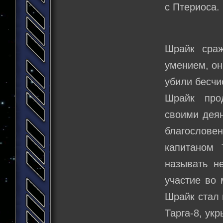
с Птериоса.
Шрайк сраж
умением, он
убили бесчи
Шрайк про
своими деян
благословен
капитаном 
называть н
участие во 
Шрайк стал 
Тарга-8, ук