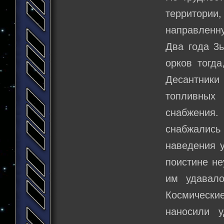
территори
направленну
Два года 3ь
орков тогд
Десантники
топливных 
снабжения
снабжались
наведения у
поистине не
им удавало
Космические
наносили 