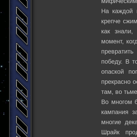
мифическим
На каждой 
крепче сжим
как знали,
момент, ког
превратить
победу. В 
опаской по
прекрасно о
там, во тьм
Во многом б
кампания з
многие дек
Шрайк про