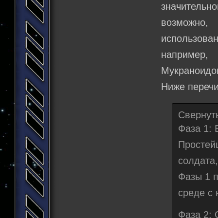
значитель
возможно,
использов
например,
Мукраноидов
Ниже перечи
Свернут
Фаза 1: 
Простей
солдата
Фазы 1 
среде с
Фаза 2: