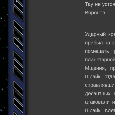
Тау не усто
Воронов .
Ударный кр
прибыл на а
помешать 
планетарно
Мщения, п
Шрайк отда
справлявши
десантных 
атаковали и
Шрайк, вле