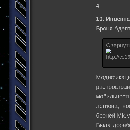
4
10. Инвента
Броня Адепт
Свернут
Модификаци
распростран
мобильност
легиона, но
бронёй Mk.VI
Была дораб