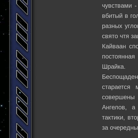
чувствами -
вбитый в го
разных угло
свято чтя з
Кайваан сп
постоянная
Шрайка.
Беспощаден
старается 
совершены
Ангелов, а
тактики, вт
за очередн