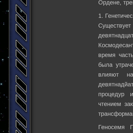
Ордене, тре
1. Генетиче
Существует
девятнадц
Космодесан
время част
была утрач
влияют н
девятнадй
процедур 
чтением за
трансформа
Геносемя Г