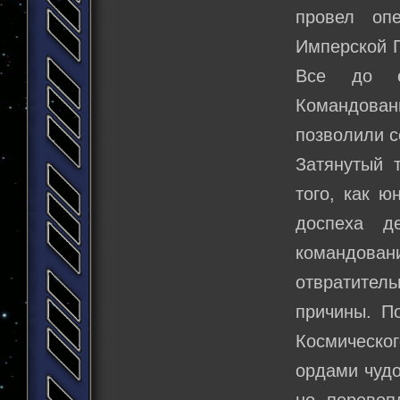
провел оп
Имперской Г
Все до е
Командован
позволили с
Затянутый 
того, как 
доспеха д
командова
отвратитель
причины. П
Космическо
ордами чуд
но перевоп