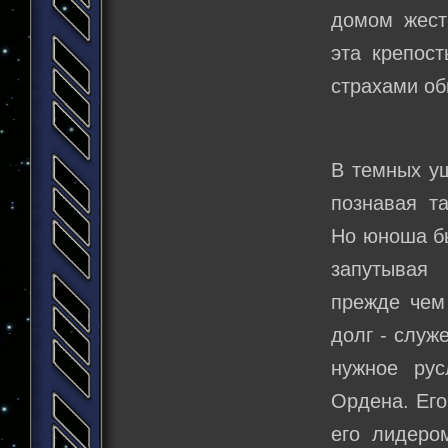
домом жест
эта крепос
страхами об
В темных у
познавая т
Но юноша бы
запутывая
прежде чем
долг - служ
нужное ру
Ордена. Его
его лидером