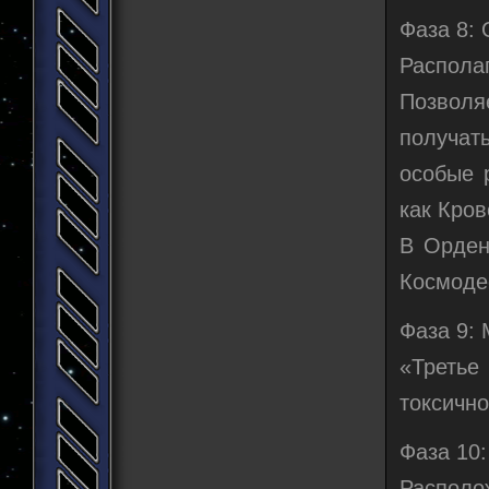
Фаза 8:
Распола
Позволя
получат
особые 
как Кро
В Орден
Космоде
Фаза 9: 
«Третье
токсичн
Фаза 10:
Располо