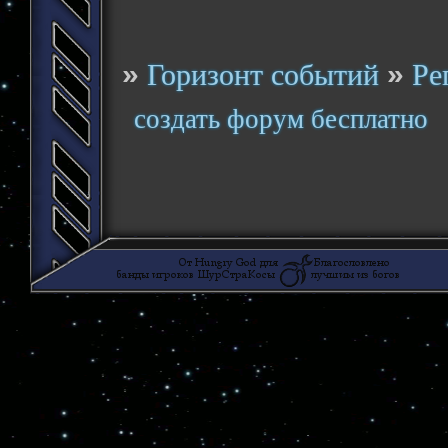
»
»
Горизонт событий
Ре
создать форум бесплатно