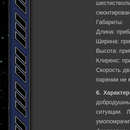
шестистволь
смонтирован
Габариты:
Длина: приб
Ширина: при
Высота: при
Клиренс: пр
Скорость дв
парении не 
6. Характер
добродушн
ситуации. 
умопомрачи