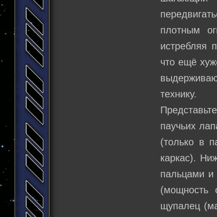
передвигать
плотным ог
истребляя 
что ещё хуж
выдерживают
технику.
Представьт
паучьих лап
(только в 
каркас). Н
пальцами и 
(мощность 
щупалец (ма