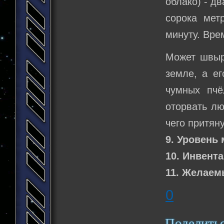
облако) - д
сорока мет
минуту. Вре
Может швыря
земле, а ег
чумных пчё
оторвать лю
чего притяну
9. Уровень 
10. Инвента
11. Желаем
0
Поделить