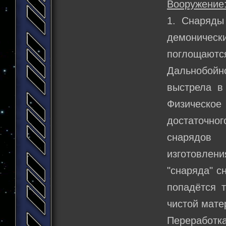
Вооружение
1. Снаряды
демоничес
поглощаютс
Дальнобойно
выстрела в
Физическо
достаточног
снарядов 
изготовлен
"снаряда" с
попадётся 
чистой мате
Переработка