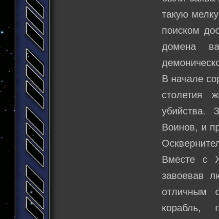
такую мелку
поиском дос
домена ва
демоническо
В начале со
столетия 
убийства. 
Воинов, и п
Оскверните
Вместе с 
завоевав л
отличным о
корабль, 