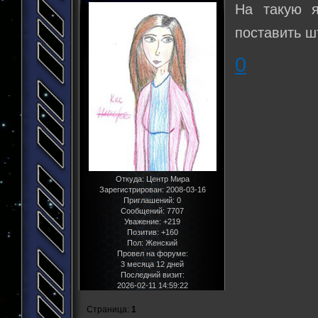
На такую я
поставить ш
0
Откуда:
Центр Мира
Зарегистрирован
: 2008-03-16
Приглашений:
0
Сообщений:
7707
Уважение:
+219
Позитив:
+160
Пол:
Женский
Провел на форуме:
3 месяца 12 дней
Последний визит:
2026-02-11 14:59:22
Страница:
1