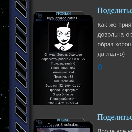
Поделить
УРСУЛАИ
ШурСтраКос-вамп С:
Как же прия
довольна ор
образ хоро
да ладно)
Откуда:
Земля, будущее
Зарегистрирован
: 2008-01-27
Приглашений:
0
0
Сообщений:
987
Уважение:
+24
Позитив:
+38
Пол:
Женский
Возраст:
32
[1994-01-19]
Провел на форуме:
3 дня 5 часов
Последний визит:
2020-04-21 12:53:24
Поделить
PUDING
Farseer-ShurStraKos
Вроде все н