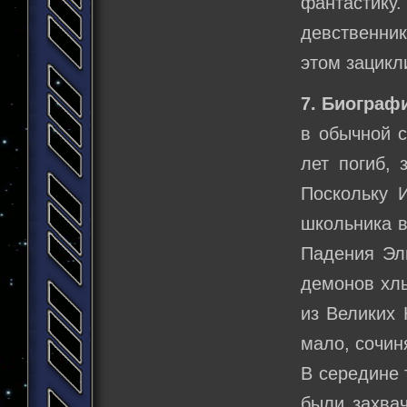
фантастику
девственник
этом зацикл
7. Биограф
в обычной с
лет погиб,
Поскольку 
школьника в
Падения Эл
демонов хлы
из Великих 
мало, сочин
В середине 
были захва