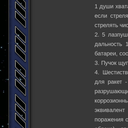
1 души хват
если стрел
стрелять чи
2. 5 лазпуш
дальность 
батареи, со
3. Пучок щу
4. Шестиств
для ракет 
разрушающ
коррозионны
эквивалент
поражения о