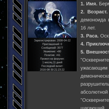
1. Имя.
Бер
2. Возраст.
демоноида в
16 лет.
3. Раса.
Оск
Зарегистрирован
: 2008-04-22
4. Приключ
Приглашений:
0
Сообщений:
3577
5. Внешнос
Уважение:
+80
Позитив:
+61
Провел на форуме:
"Осквернит
1 месяц 11 дней
Последний визит:
ужасающим
2016-08-30 21:23:22
демоническа
разрушитель
абсолютной 
"Осквернит
шагающий 