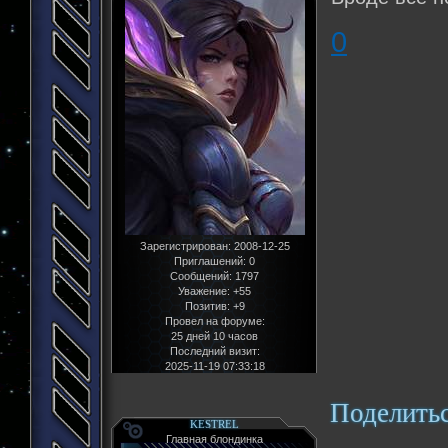
0
Зарегистрирован
: 2008-12-25
Приглашений:
0
Сообщений:
1797
Уважение:
+55
Позитив:
+9
Провел на форуме:
25 дней 10 часов
Последний визит:
2025-11-19 07:33:18
Поделить
KESTREL
Главная блондинка