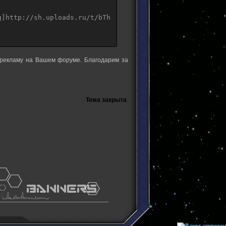
g]http://sh.uploads.ru/t/bTh4e.jpg[/img][/url][/center]
 рекламу на Вашем форуме. Благодарим за
Тема закрыта