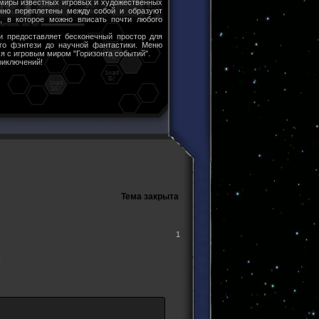
 миры известных игровых и художественных
чно переплетены между собой и образуют
ы, в которое можно вписать почти любого
и предоставляет бесконечный простор для
ого фэнтези до научной фантастики. Меню
я с игровым миром "Горизонта событий".
риключений!
Тема закрыта
1