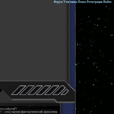
Форум
Участники
Поиск
Регистрация
Войти
та событий"!
" - это научно-фантастический кроссовер,