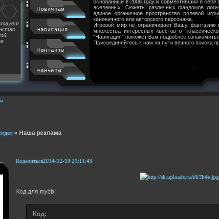
основанный в 2008 году и совместивший в себе
вселенных. Сюжеты различных фандомов логи
Новичкам
единое органичное пространство ролевой игр
каноничного или авторского персонажа.
йствует
Игровой мир не ограничивает Вашу фантазию 
инство
Навигация
множества интересных квестов от классическ
ой,
"Навигация" поможет Вам подробнее ознакомитьс
ее
Присоединяйтесь к нам на пути вечного поиска п
Контакты
Баннеры
ы
отдел
»
Наша реклама
Поделиться
2014-12-19 21:11:43
Код для mybb:
Код: