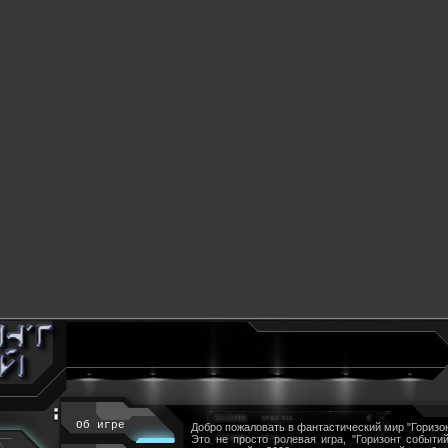
Об игре
Добро пожаловать в фантастический мир "Горизон
Это не просто ролевая игра, "Горизонт событий