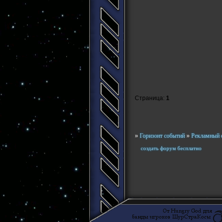
Страница:
1
»
Горизонт событий
»
Рекламный 
создать форум бесплатно