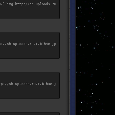
u/][img]http://sh.uploads.ru/t/bTh4e.jpg[/img][/url][/al
p://sh.uploads.ru/t/bTh4e.jpg[/img][/url][/c]
tp://sh.uploads.ru/t/bTh4e.jpg[/img][/url][/ul]