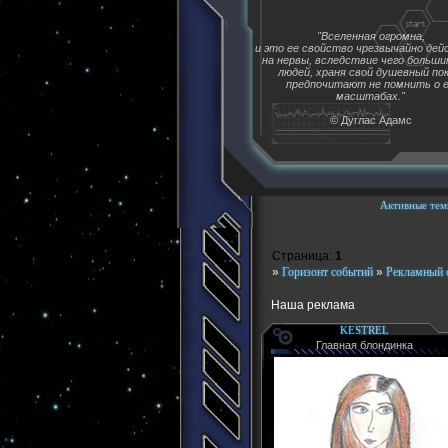
"Вселенная огромна,
и это ее свойство чрезвычайно де
на нервы, вследствие чего больш
людей, храня свой душевный пок
предпочитают не помнить о 
масштабах."
© Дуглас Адамс
Активные тем
Страница:
1
»
Горизонт событий
»
Рекламный 
Наша реклама
KESTREL
Главная блондинка