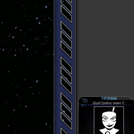
УРСУЛАИ
ШурСтраКос-вамп С: