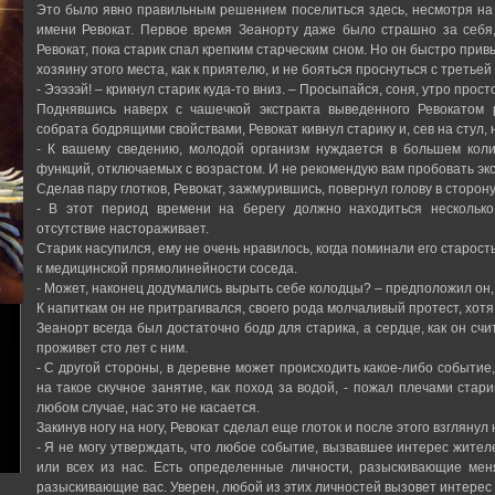
Это было явно правильным решением поселиться здесь, несмотря на 
имени Ревокат. Первое время Зеанорту даже было страшно за себя,
Ревокат, пока старик спал крепким старческим сном. Но он быстро прив
хозяину этого места, как к приятелю, и не бояться проснуться с третьей
- Эээээй! – крикнул старик куда-то вниз. – Просыпайся, соня, утро прост
Поднявшись наверх с чашечкой экстракта выведенного Ревокатом 
собрата бодрящими свойствами, Ревокат кивнул старику и, сев на стул, 
- К вашему сведению, молодой организм нуждается в большем коли
функций, отключаемых с возрастом. И не рекомендую вам пробовать экст
Сделав пару глотков, Ревокат, зажмурившись, повернул голову в сторон
- В этот период времени на берегу должно находиться нескольк
отсутствие настораживает.
Старик насупился, ему не очень нравилось, когда поминали его старость
к медицинской прямолинейности соседа.
- Может, наконец додумались вырыть себе колодцы? – предположил он,
К напиткам он не притрагивался, своего рода молчаливый протест, хотя
Зеанорт всегда был достаточно бодр для старика, а сердце, как он счи
проживет сто лет с ним.
- С другой стороны, в деревне может происходить какое-либо событие
на такое скучное занятие, как поход за водой, - пожал плечами стари
любом случае, нас это не касается.
Закинув ногу на ногу, Ревокат сделал еще глоток и после этого взглянул 
- Я не могу утверждать, что любое событие, вызвавшее интерес жителе
или всех из нас. Есть определенные личности, разыскивающие мен
разыскивающие вас. Уверен, любой из этих личностей вызовет интерес