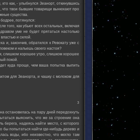
 кто как, - улыбнулся Зеанорт, откинувшись
ся, что твои бывшие товарищи вынюхают про
ежные существа.
 бодрее, потянулся:
сле того, как убьют всех остальных, включая
 здравом уме не будет прятаться настолько
властью и силой.
еха и, закончив, обратился к Ревокату уже с
ловеком и нальешь своего настоя?
ым, слишком хорошее утро, слишком хорошее
ный покой.
удет куда проще, чем ваша попытка выпить
актом для Зеанорта, и чашку с молоком для
3
на остановилась на пару дней передохнуть
ытаться выяснить, что же за строение она
ь берега, надеясь найти место, с которого
о бы попытаться найти где-нибудь дерево и
лась воды, ибо неизвестно, что могло там