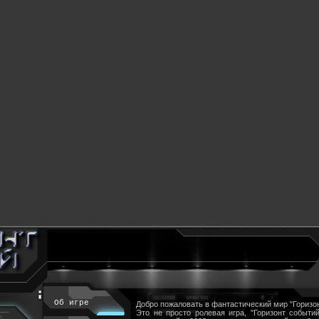
Об игре
Добро пожаловать в фантастический мир "Горизон
Это не просто ролевая игра, "Горизонт событий