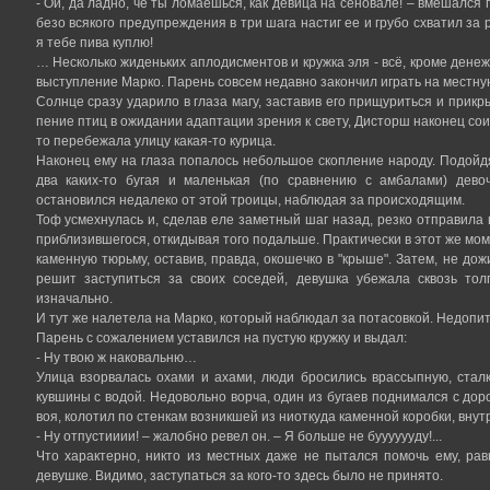
- Ой, да ладно, че ты ломаешься, как девица на сеновале! – вмешался 
безо всякого предупреждения в три шага настиг ее и грубо схватил за
я тебе пива куплю!
… Несколько жиденьких аплодисментов и кружка эля - всё, кроме денеж
выступление Марко. Парень совсем недавно закончил играть на местную
Солнце сразу ударило в глаза магу, заставив его прищуриться и прикр
пение птиц в ожидании адаптации зрения к свету, Дисторш наконец соиз
то перебежала улицу какая-то курица.
Наконец ему на глаза попалось небольшое скопление народу. Подойдя
два каких-то бугая и маленькая (по сравнению с амбалами) девоч
остановился недалеко от этой троицы, наблюдая за происходящим.
Тоф усмехнулась и, сделав еле заметный шаг назад, резко отправила
приблизившегося, откидывая того подальше. Практически в этот же мом
каменную тюрьму, оставив, правда, окошечко в "крыше". Затем, не дожи
решит заступиться за своих соседей, девушка убежала сквозь тол
изначально.
И тут же налетела на Марко, который наблюдал за потасовкой. Недопи
Парень с сожалением уставился на пустую кружку и выдал:
- Ну твою ж наковальню…
Улица взорвалась охами и ахами, люди бросились врассыпную, сталк
кувшины с водой. Недовольно ворча, один из бугаев поднимался с дорог
воя, колотил по стенкам возникшей из ниоткуда каменной коробки, внут
- Ну отпустииии! – жалобно ревел он. – Я больше не бууууууду!...
Что характерно, никто из местных даже не пытался помочь ему, рав
девушке. Видимо, заступаться за кого-то здесь было не принято.