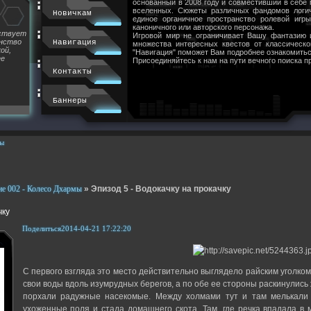
основанный в 2008 году и совместивший в себе
вселенных. Сюжеты различных фандомов логи
Новичкам
единое органичное пространство ролевой игр
каноничного или авторского персонажа.
йствует
Игровой мир не ограничивает Вашу фантазию 
инство
Навигация
множества интересных квестов от классическ
ой,
"Навигация" поможет Вам подробнее ознакомитьс
ее
Присоединяйтесь к нам на пути вечного поиска п
Контакты
Баннеры
ы
е 002 - Колесо Дхармы
»
Эпизод 5 - Водокачку на прокачку
чку
Поделиться
2014-04-21 17:22:20
С первого взгляда это место действительно выглядело райским уголком
свои воды вдоль изумрудных берегов, а по обе ее стороны раскинулис
порхали радужные насекомые. Между холмами тут и там мелькали
ухоженные поля и стада домашнего скота. Там, где речка впадала в 