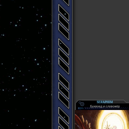
SERAPHIM
Буквоед и словожёр