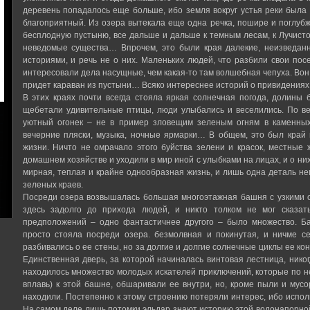
деревень попадалось еще больше, ибо земля вокруг устья реки была
благоприятный. Из озера вытекала еще одна речка, пошире и поглубже
бесплодную пустыню, все дальше и дальше к темным лесам, к Лучисто
неведомые существа… Впрочем, это были края далекие, неизведанн
историями, и речь не о них. Маленьких людей, что разбили свои пос
интересовали дела насущные, чем какая-то там волшебная чепуха. Вон,
придет караван из пустыни… Всяко интереснее историй о привидениях
В этих краях почти всегда стояла яркая солнечная погода, долины
щебетали удивительные птицы, люди улыбались и веселились. По в
уютный огонек – не в пример зловещим зеленым огням в каменных
вечерние пляски, музыка, ночные ярмарки… В общем, это был край 
жизни. Ничто не омрачало этого буйства зелени и красок, местные
домашнем хозяйстве и уходили в мир иной с улыбками на лицах, и о ни
мирная, теплая и крайне однообразная жизнь, и лишь одна деталь н
зеленых краев.
Посреди озера возвышалась большая многоэтажная башня с узкими о
здесь задолго до прихода людей, и никто толком не мог сказать
предположений – одно фантастичнее другого – было множество. Б
просто стояла посреди озера. безмолвная и покинутая, и ничме с
разбивались о ее стены, но за долгие и долгие солнечные циклы ее ко
Единственная дверь, за которой начиналась винтовая лестница, нико
находилось множество молодых искателей приключений, которые по нес
вплавь) к этой башне, обшаривали ее внутри, но, кроме пыли и мусо
находили. Постепенно к этому строению потеряли интерес, ибо исполь
На самом деле лишь потомки эльдар знают историю этой водонапорной 