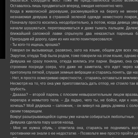
оказаться. Соорудить мост тоже не представлялось особо возмо
Оставалось лишь продвигаться вперед, ожидая непонятно чего.
Когда в живописной деревушке, раскинувшейся на берегу не менее
незнакомая девушка в странной зеленой одежде неместного покроя,
Поначалу просто косились неодобрительно, а потом, когда девица уве
начали шушукаться, переговариваться и даже тыкать пальцем. Дале
ближайшей сапожной лавки спрыгнуло два неказистых паренька б
Преградив ей дорогу, один из них нагло поинтересовался:
- Ты кого-то ищешь, крошка?
Говорил он вызывающе, развязно, зато на языке, общем для всех л
Эарутни, откуда Тоф была родом, тоже говорили на этом языке, однако н
Девушка не сразу поняла, откуда взялись эти парни. Видимо, она 
строении посреди озера, что даже не заметила, что идет через ка
притопнула пяткой, слушая земные вибрации и стараясь понять, где н
- Нет, я просто осматриваю окрестности, - стараясь оставаться вежливо
Несмотря на то, что она уже приготовилась дать отпор, не стоило так 
грубость.
- Дааааа? – второй парень с плоским невыразительным лицом вразвал
перегара и немытого тела. – Да ладно, чего ты, не бойся, иди к на
хочешь? Мой дядюшка – сапожник, - он кивнул на дверь домика с сол
своим товарищем.
Вокруг разыгрывающейся сцены уже начали собираться любопытные.
Девушка сделала пару шагов назад.
- Мне не нужна обувь, - ответила она, стараясь не поднимать взг
противники не знали о ее недостатке. - Позвольте мне просто пройти д