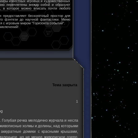
 миры известных игровых и художественных
чно переплетены между собой и образуют
ы, в которое можно вписать почти любого
и предоставляет бесконечный простор для
ого фэнтези до научной фантастики. Меню
я с игровым миром "Горизонта событий".
риключений!
Тема закрыта
1
. Голубая речка мелодично журчала и несла
ь живописные холмы и долины, над которыми
 аккуратные домики с красными крышами,
маленькое, но не менее живописное озеро,