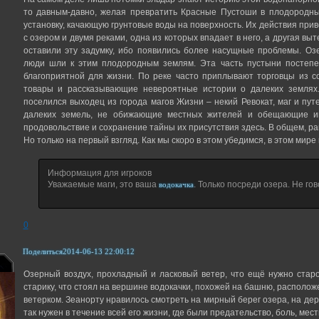
то давным-давно, желая превратить Красные Пустоши в плодородны
установку, качающую грунтовые воды на поверхность. Их действия при
с озером и двумя реками, одна из которых впадает в него, а другая вы
оставили эту задумку, ибо появились более насущные проблемы. Оз
люди шли к этим плодородным землям. Эта часть пустыни постепе
благоприятной для жизни. По реке часто приплывают торговцы из с
товары и рассказывающие невероятные истории о далеких землях.
поселился выходец из города магов Жизни – некий Ревокат, маг и пу
далеких земель, не обижающие местных жителей и обещающие им
продовольствие и сохранение тайны их присутствия здесь. В общем, ра
Но только на первый взгляд. Как мы скоро в этом убедимся, в этом мире
Информация для игроков
Уважаемые маги, это ваша
. Только посреди озера. Не го
водокачка
0
Поделиться
2014-06-13 22:00:12
Озерный воздух, прохладный и ласковый ветер, что ещё нужно стар
старику, что стоял на вершине водокачки, похожей на башню, располож
ветерком. Зеанорту нравилось смотреть на мирный берег озера, на дере
так нужен в течение всей его жизни, где были предательство, боль, мес