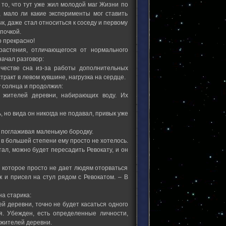
то, что тут уже жил молодой маг Жизни по
 мало ли какие эксперименты мог ставить
ык, даже стал относиться к соседу и первому
 почкой.
о прекрасно!
растения, отличающегося от нормального
начал разговор:
честве сна из-за работы дополнительных
ракт в левом кувшине, нагрузка на сердце.
у солнца и продолжил:
о жителей деревни, набирающих воду. Их
, но вида он никогда не подавал, привык уже
 поглаживая маленькую бородку.
 в большей степени ему просто не хотелось.
тал, можно будет пересадить Ревокату, и он
, которое просто не дает людям оторваться
к и присел на стул рядом с Ревокатом. – В
на старика:
й деревни, точно не будет касаться одного
я. Убежден, есть определенные личности,
 жителей деревни.