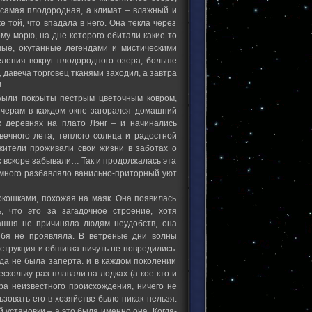
 самая плодородная, а климат – влажный и
 той, что впадала в него. Она текла через
му морю, на дне которого обитали какие-то
ые, окутанные легендами и мистическими
еления вокруг плодородного озера, больше
 давеча торговец тканями заходил, а завтра
!
 были покрыты пестрым цветочным ковром,
ечерам в каждом окне загорался домашний
 деревнях на плато Лэнг – и начинались
вечного лета, теплого солнца и радостной
 жители проживали свои жизни в заботах о
х вскоре забывали… Так и продолжалась эта
емного разбавляло ванильно-приторный уют
кошками, похожая на маяк. Она появилась
, что это за загадочное строение, хотя
ашня не причиняла людям неудобств, она
ебя не проявляла. В ветреные дни волны
нструкция и обшивка ничуть не повредились.
гда не была заперта. и в каждом поколении
кольку раз плавали на лодках (а кое-кто и
ра неизвестного происхождения, ничего не
зовать его в хозяйстве было никак нельзя.
установки – а это была именно она. Когда-