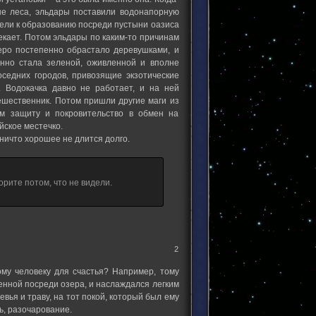
е леса, эльдары поставили водонапорную
вели к образованию посреди пустыни оазиса
текает. Потом эльдары по каким-то причинам
еро постепенно обрастало деревушками, и
нно стала зеленой, оживленной и вполне
оседних городов, привозящие экзотические
 Водокачка давно не работает, и на ней
тешественник. Потом пришли другие маги из
 защиту и покровительство в обмен на
йское местечко.
 ничто хорошее не длится долго.
ворите потом, что не видели.
2
ому человеку для счастья? Например, тому
енной посреди озера, и наслаждался легким
вья и траву, на тот покой, который был ему
ть, разочарование.