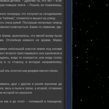
первый детина. – Дурочка ты, что ли? – и он
 руку повыше локтя. – Пошли, не пожалеешь,
ного гонорара, что получил за сегодняшнее
 "публику", сложился и вышел на улицу.
ыть глаза рукой. Послушав несколько секунд
волил осмотреться. Какие-то лавчонки, где-
 ближе, выяснилось, что виной всему были
ка. Отхлебнув немного из кружки, Марко
 вверх небольшой участок земли под ногами
ент второго пристававшего она заключила в
даясь, когда те очухаются, или когда толпа
пу в ту сторону, в которую направлялась
тый эль золотистым дождём окатил обоих.
иваясь друг с другом и роняя корзинки да
и, весь в пыли и грязи, а второй, отчаянно
ри которой он оказался.
но как и до этого – попавшей в переделку