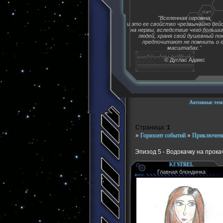
"Вселенная огромна,
и это ее свойство чрезвычайно де
на нервы, вследствие чего больш
людей, храня свой душевный пок
предпочитают не помнить о 
масштабах."
© Дуглас Адамс
Активные тем
Страница:
1
»
Горизонт событий
»
Приключени
Эпизод 5 - Водокачку на прока
KESTREL
Главная блондинка