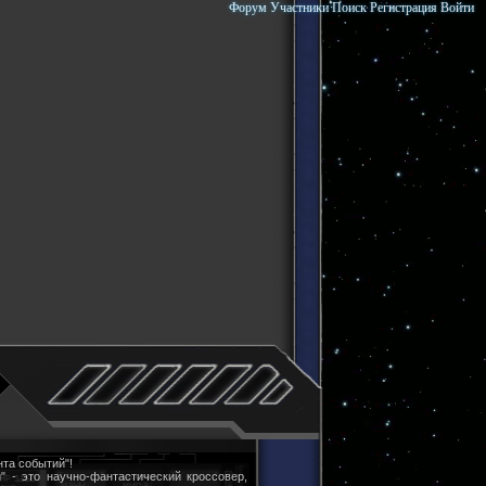
Форум
Участники
Поиск
Регистрация
Войти
та событий"!
" - это научно-фантастический кроссовер,