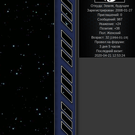
Откуда:
Земля, будущее
Зарегистрирован
: 2008-01-27
Приглашений:
0
Сообщений:
987
Уважение:
+24
Позитив:
+38
Пол:
Женский
Возраст:
32
[1994-01-19]
Провел на форуме:
3 дня 5 часов
Последний визит:
2020-04-21 12:53:24