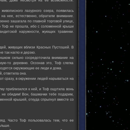
жным, даже несмотря на ее возможности.
 живописного лазурного озера, появилась
 на нее, естественно, обратили внимание.
ренно зашагала по главной торговой улице,
ко Тоф не прошла, ибо с соломенной крыши
андитской наружности, жующих травинки.
юдей, живущих вблизи Красных Пустошей. В
е так нагло и дерзко.
слишком сильно сосредоточила внимание на
кую-то деревню. Осознав это, Тоф слегка
аходятся окружающие ее люди и дома.
й, ответила она.
вот сразу, в окружении людей нарываться на
ку приблизился к ней, и Тоф ощутила вонь
м, не обидим! Вон, башмачки тебе подарим,
оменной крышей, откуда спрыгнул вместе со
ляд. Часто Тоф пользовалась тем, что ее
альше.