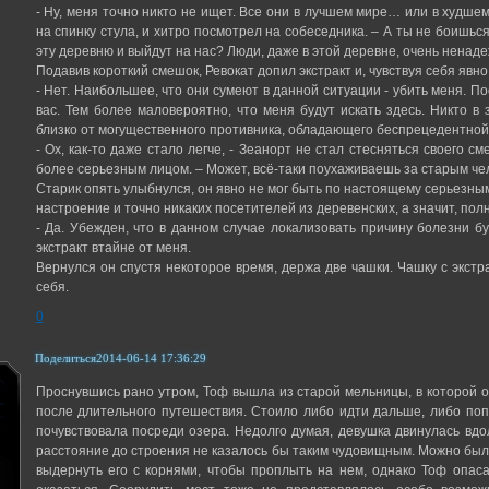
- Ну, меня точно никто не ищет. Все они в лучшем мире… или в худшем,
на спинку стула, и хитро посмотрел на собеседника. – А ты не боишь
эту деревню и выйдут на нас? Люди, даже в этой деревне, очень ненад
Подавив короткий смешок, Ревокат допил экстракт и, чувствуя себя явно
- Нет. Наибольшее, что они сумеют в данной ситуации - убить меня. По
вас. Тем более маловероятно, что меня будут искать здесь. Никто в
близко от могущественного противника, обладающего беспрецедентной 
- Ох, как-то даже стало легче, - Зеанорт не стал стесняться своего см
более серьезным лицом. – Может, всё-таки поухаживаешь за старым че
Старик опять улыбнулся, он явно не мог быть по настоящему серьезн
настроение и точно никаких посетителей из деревенских, а значит, пол
- Да. Убежден, что в данном случае локализовать причину болезни б
экстракт втайне от меня.
Вернулся он спустя некоторое время, держа две чашки. Чашку с экстр
себя.
0
Поделиться
2014-06-14 17:36:29
Проснувшись рано утром, Тоф вышла из старой мельницы, в которой о
после длительного путешествия. Стоило либо идти дальше, либо поп
почувствовала посреди озера. Недолго думая, девушка двинулась вдол
расстояние до строения не казалось бы таким чудовищным. Можно был
выдернуть его с корнями, чтобы проплыть на нем, однако Тоф опаса