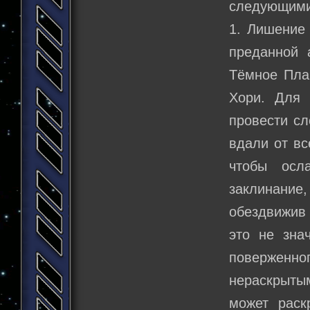
следующими
1. Лишение
преданной 
Тёмное Плам
Хори. Для 
провести сл
вдали от вс
чтобы осл
заклинание,
обездвижив 
это не зна
поверженно
нераскрыты
может раск