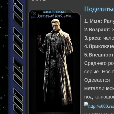
Поделить
АЛЬБЕРТ ВЕСКЕР
Всезнающий ШурСтраКос
1. Имя:
Ралу
2.Возраст:
3
3.раса:
чело
4.Приключе
5.Внешност
Среднего ро
серые. Нос 
Одевается
металлическ
под капюшон