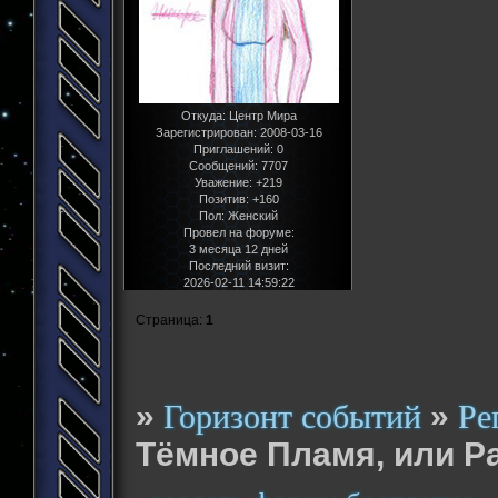
Откуда:
Центр Мира
Зарегистрирован
: 2008-03-16
Приглашений:
0
Сообщений:
7707
Уважение:
+219
Позитив:
+160
Пол:
Женский
Провел на форуме:
3 месяца 12 дней
Последний визит:
2026-02-11 14:59:22
Страница:
1
»
»
Горизонт событий
Ре
Тёмное Пламя, или Ра