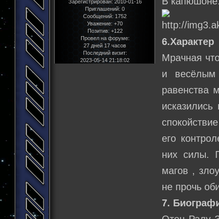
В капюшоне
Зарегистрирован
: 2010-01-16
Приглашений:
0
Сообщений:
1752
Уважение:
+70
Позитив:
+122
Провел на форуме:
6.Характер
27 дней 17 часов
Последний визит:
Мрачная что
2023-05-14 21:18:02
и весёлым
равенства м
исказились
спокойствие
его контрол
них силы. 
магов , зло
не прочь об
7. Биограф