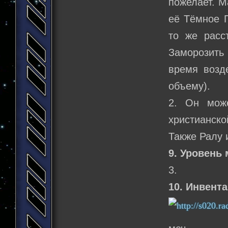
пожелает. М
её Тёмное П
то же расс
Заморозить
время возд
объему).
2. Он мож
христианско
Также Ралу 
9. Уровень
3.
10. Инвент