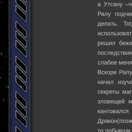
а Утсану –ч
Ралу подчи
делать. Т
использова
решил бежа
последствии
слабее меня
Вскоре Ралу
начал изуч
секреты ма
зловещей м
кантовалс
Дракон(позж
то побывши