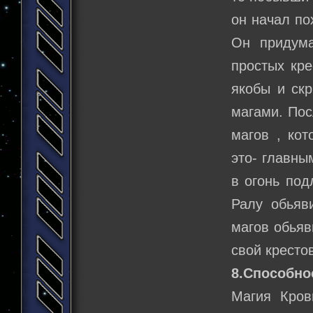
он начал по
Он придума
простых кре
якобы и ск
магами. Пос
магов , ко
это- главны
в огонь по
Ралу обьяв
магов обьяв
свой кресто
8.Способно
Магия Кров