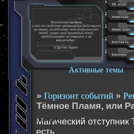
Об игре
Новичкам
"Вселенная огромна,
и это ее свойство чрезвычайно действует
на нервы, вследствие чего большинство
Навигация
людей, храня свой душевный покой,
предпочитают не помнить о ее
масштабах."
Контакты
© Дуглас Адамс
Баннеры
Активные темы
»
»
Горизонт событий
Ре
Тёмное Пламя, или Ра
Магический отступник 
Страница:
1
есть