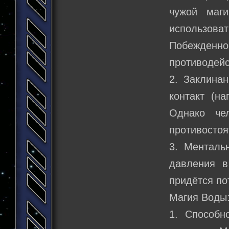
чужой маг
использоват
Побежденно
противодейс
2. Заклина
контакт (на
Однако че
противостоя
3. Менталь
давления в
придётся по
Магия Воды
1. Способн