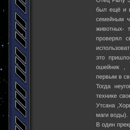
Отец Ралу З
был ещё и 
семейным ч
животных- 
проверял с
использоват
это пришло
ошейник , 
первым в св
Тогда неуг
технике сво
Утсана ,Хор
маги воды).
В один прек