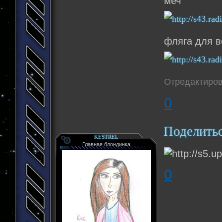
меч
фляга для 
Отредактиров
0
Поделить
KESTREL
Главная блондинка
0