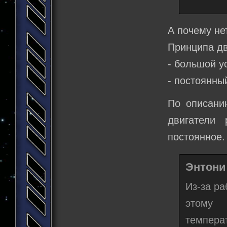
А почему не
Принципа дв
- большой у
- постоянны
По описани
двигатели 
постоянное.
Энтони 
Из-за ра
этому 
темпера