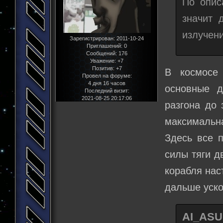
По опис
значит 
излучени
Зарегистрирован
: 2011-10-24
Приглашений:
0
Сообщений:
176
Уважение:
+7
Позитив:
+7
В космосе
Провел на форуме:
4 дня 16 часов
основные д
Последний визит:
2021-08-25 20:17:06
разгона до 
максимальн
Здесь все п
силы тяги д
корабля нас
дальше уско
AI_ASU