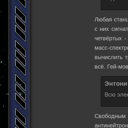
Любая станц
с них сигна
четвёртых -
масс-спектр
вычислить т
всё. Гей-мов
Энтони 
Всю элек
Свободным 
антинейтро