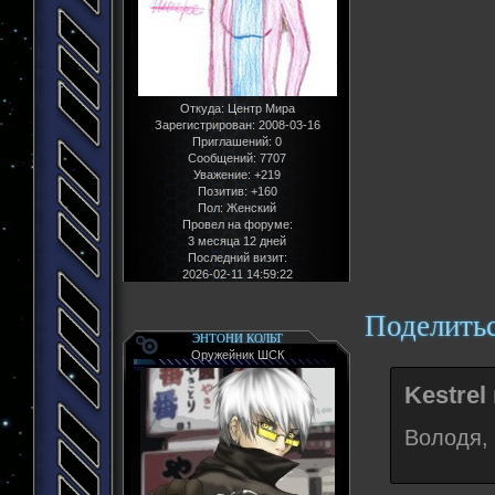
Откуда:
Центр Мира
Зарегистрирован
: 2008-03-16
Приглашений:
0
Сообщений:
7707
Уважение:
+219
Позитив:
+160
Пол:
Женский
Провел на форуме:
3 месяца 12 дней
Последний визит:
2026-02-11 14:59:22
Поделить
ЭНТОНИ КОЛЬТ
Оружейник ШСК
Kestrel
Володя, 