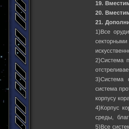
19. Вмести
20. Вмести
21. Дополн
1)Все оруд
секторными 
искусственн
2)Система 
отстрелива
3)Система 
система про
корпусу кор
4)Корпус к
среды, благ
5)Все систе