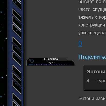
бывает по 
части спуще
тяжелых кор
конструкц
узкоспециал
0
Поделить
AI_ASUKA
Гость
Энтони 
4 — тур
Энтони изви