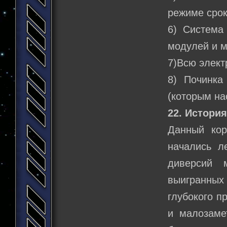
режиме срок
6) Система
модулей и м
7)Всю элект
8) Починка
(которым на
22. История
Данный кор
начались л
диверсий 
выигранных
глубокого п
и малозаме