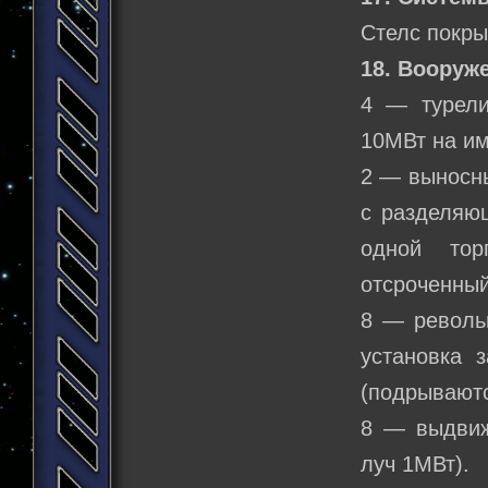
Стелс покры
18. Вооруж
4 — турели
10МВт на им
2 — выносны
с разделяю
одной тор
отсроченный
8 — револьв
установка з
(подрываютс
8 — выдвиж
луч 1МВт).