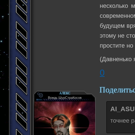
несколько 
современном
будущем вря
этому не ст
простите но 
(Давненько 
0
Поделить
АЛЕКС
Вождь ШурСтраКосов
AI_ASU
точнее р