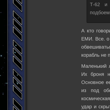
Т-62 и
подбоем
А кто говор
ЕМИ. Все. о
обвешиватьс
корабль не 
Маленький 
Их броня н
Основное е
из под об
космическая
удар и скры