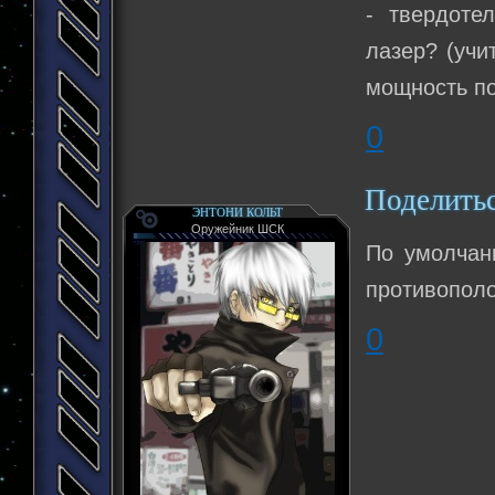
- твердоте
лазер? (учи
мощность п
0
Поделить
ЭНТОНИ КОЛЬТ
Оружейник ШСК
По умолчан
противополо
0