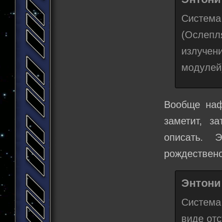
Систем
(Ослепл
излуче
модулей
Вообще наф
заметит, з
описать. 
рождественс
Энтони 
Система
виде от