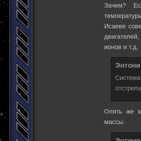
Зачем? Е
температуры
Исаеве сове
двигателей,
ионов и т.д.
Энтони 
Систе
отстрел
Опять же з
массы.
Энтони 