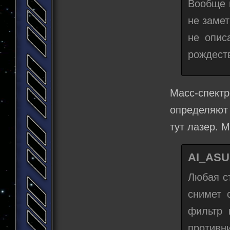
Вообще 
не замет
не опис
рождест
Масс-спек
определяют 
тут лазер. 
AI_ASU
Любая с
снимет 
фильтр 
противн