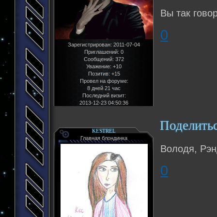
Вы так гово
0
Зарегистрирован
: 2011-07-04
Приглашений:
0
Сообщений:
372
Уважение:
+10
Позитив:
+15
Провел на форуме:
8 дней 21 час
Последний визит:
2013-12-23 04:50:36
Поделить
KESTREL
Главная блондинка
Володя, Рэнд
0