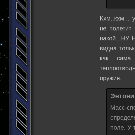
Кхм..кхм...
не полетит 
накой...НУ
видна тольк
как сама 
теплоотводн
оружия.
Энтони 
Масс-сп
определ
поле. У 