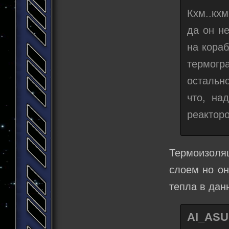
Кхм..кхм
да он н
на кора
термогр
остальн
что, на
реакторо
Термоизоля
слоем но он
тепла в дан
AI_ASU