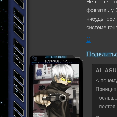
Не-не-не, 
фрегата...у
нибудь обст
системе гон
0
Поделить
ЭНТОНИ КОЛЬТ
Оружейник ШСК
AI_ASU
А почему
Принципа
- больш
- посто