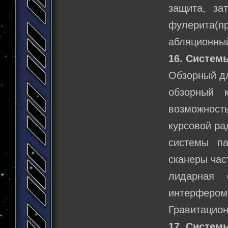
защита, за
фулерита(п
абляционный
16. Систем
Обзорный дл
обзорный 
возможност
курсовой ра
системы п
сканеры час
лидарная 
интерфером
Гравитацион
17. Систем