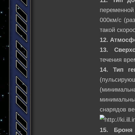
11. Тип до
переменной 
000км/с (ра
такой скоро
12. Атмосф
13. Сверх
течения вре
14. Тип ге
(пульсиру
(минимал
минимальн
снарядов ве
15. Броня