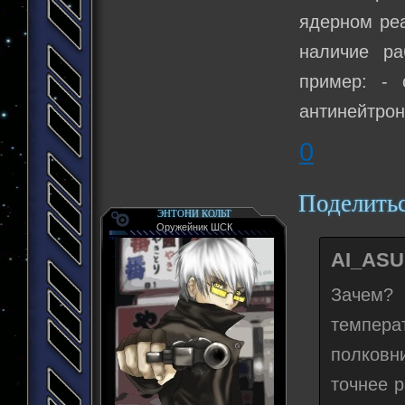
ядерном реа
наличие ра
пример: -
антинейтро
0
Поделить
ЭНТОНИ КОЛЬТ
Оружейник ШСК
AI_ASU
Зачем? 
темпера
полковн
точнее 