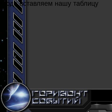
Cюда вставляем нашу таблицу