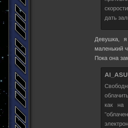
скорост
дать зал
Девушка, 
маленький ч
Пока она за
AI_ASU
Свобод
облачит
как на 
"облаче
электро