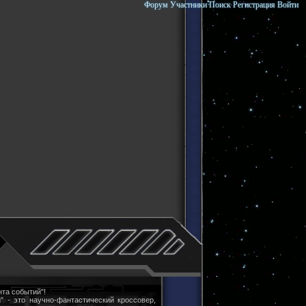
Форум
Участники
Поиск
Регистрация
Войти
та событий"!
" - это научно-фантастический кроссовер,