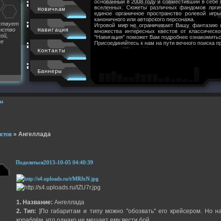
основанный в 2008 году и совместивший в себе
вселенных. Сюжеты различных фандомов логи
Новичкам
единое органичное пространство ролевой игр
каноничного или авторского персонажа.
йствует
Игровой мир не ограничивает Вашу фантазию 
инство
Навигация
множества интересных квестов от классическ
ой,
"Навигация" поможет Вам подробнее ознакомитьс
ее
Присоединяйтесь к нам на пути вечного поиска п
Контакты
Баннеры
ы
истов
»
Ангеллада
Поделиться
2013-10-05 04:40:39
1. Название:
Ангеллада
2. Тип:
]По габаритам и типу можно "обозвать" его крейсером. Но н
кораблём, что однако не мешает ему вести бой.