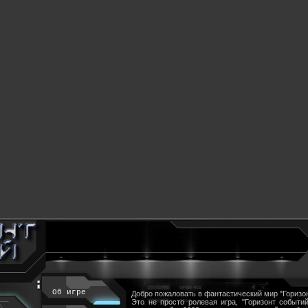
Об игре
Добро пожаловать в фантастический мир "Горизон
Это не просто ролевая игра, "Горизонт событий