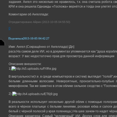
задания. Ангел это нисколько не нравилось, т.к. она считала робота 
КРИ и она решила:Однажды «Госпожа» вернётся и тогда они улетят о
Коментарии об Ангелладе:
Отредактировано Айрин (2013-10-05 04:55:50)
0
Поделиться
2013-10-05 04:42:27
Имя: Ангел (Сокращённо от Ангеллада) [Дп]
раса:На самом деле ИИ, но в документах упоминается как "душа корабля
возраст: У вас недостаточно прав для просмотра данной информации
Описание внешности:
1)
В виртуальности(т.е. в среде компьютеров и систем) выглядит "голой",
белыми длинными волосами. Невероятные, пронзительно-голубые 
микрофоном. Так же заметно в этом облике сильное сходство с "Госпожо
2)
В реальности использует несколько другой облик с помощью голограм
всего в чёрное платьице с белыми линиями, розовая юбка и сапоги до
белый с чёрной полосой у края голенища.) На шее зачем-то надет чёрн
Описание характера: Самый "человечный" ИИ. Других слов для опис