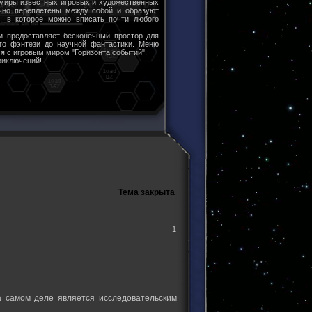
 миры известных игровых и художественных
чно переплетены между собой и образуют
ы, в которое можно вписать почти любого
и предоставляет бесконечный простор для
ого фэнтези до научной фантастики. Меню
я с игровым миром "Горизонта событий".
риключений!
Тема закрыта
1
а самом деле является исследовательским