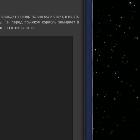
 входит в гипер только если стоит, и на это
у. Т.е. перед прыжком корабль замирает в
 т.п.) отключается.