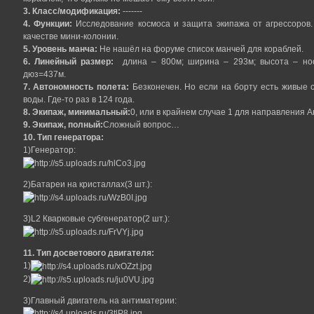
3. Класс/модификация:
-------
4. Функции:
Исследование космоса и защита экипажа от агрессоров. 
качестве мини-колонии.
5. Уровень манча:
Не нашёл на форуме список манчей для кораблей.
6. Линейный размер:
длина – 800м; ширина – 293м; высота – нос
дюз=437м.
7. Автономность полета:
Безконечен. Но если на борту есть живые 
воды. Где-то раз в 124 года.
8. Экипаж, минимальный:
0, или в крайнем случае 1 для направления А
9. Экипаж, полный:
Сложный вопрос…
10. Тип генератора:
1)Генератор:
2)Батареи на кристаллах(3 шт.):
3)L2 Кварковые субгенератор(2 шт.):
11. Тип досветового двигателя:
1)
2)
3)Главный двигатель на антиматерии: