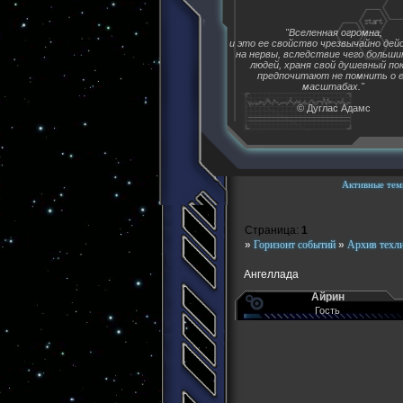
"Вселенная огромна,
и это ее свойство чрезвычайно де
на нервы, вследствие чего больш
людей, храня свой душевный пок
предпочитают не помнить о 
масштабах."
© Дуглас Адамс
Активные тем
Страница:
1
»
Горизонт событий
»
Архив техл
Ангеллада
Айрин
Гость