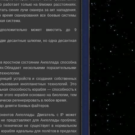
о работает только на близких расстояниях.
тать синие лучи сканера за акт нападения.
во время сканирования все боевые системы
ная система.
дположительно может вместить до 9
 две десантные шлюпки, но одна десантная
 в яростном состоянии Ангеллада способна
ях.Обладает несколькими поразительными
технологии.
нкций устройств и создания собственных
ользования инопланетных технологий. Это
ьная способность корабля — способность к
е этого корабля основано на биологии, тем
ически регенерировать в любое время.
 до девяти боевых файтеров.
нентов Ангеллады. Двигатель с IP может
ия не представляют для Ангеллады проблем;
о технически не существует в нормальном
и корабля идеальны для полётов в пределах