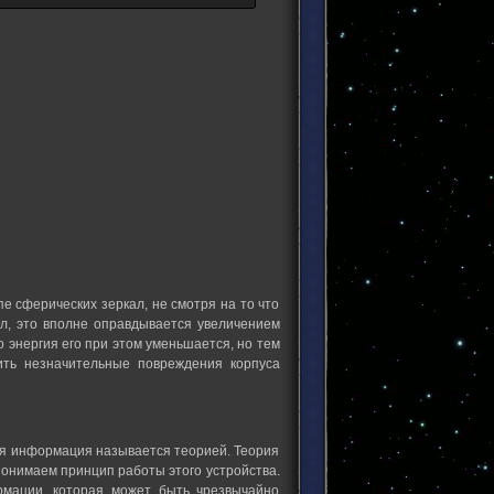
е сферических зеркал, не смотря на то что
л, это вполне оправдывается увеличением
 энергия его при этом уменьшается, но тем
ить незначительные повреждения корпуса
ая информация называется теорией. Теория
 понимаем принцип работы этого устройства.
рмации, которая может быть чрезвычайно