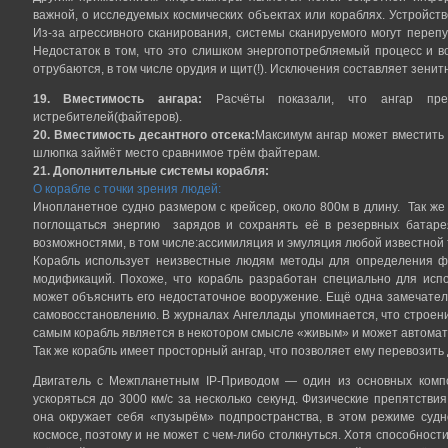
важной, о исследуемых космических объектах или кораблях. Устройств
Из-за агрессивного сканирования, системы сканируемого могут перепу
Недостаток в том, что это слишком энергопотребляемый процесс и 
отрубаются, в том числе орудия и щит(!). Исключения составляет зенит
19. Вместимость ангара:
Расчёты показали, что ангар пре
истребителей(файтеров).
20. Вместимость десантного отсека:
Максимум ангар может вместить
шлюпка займёт место сравнимое трём файтерам.
21. Дополнительные системы корабля:
О корабле с точки зрения людей:
Инопланетное судно размером с крейсер, около 800м в длину. Так же
поглощаться энергию зарядов и сохранять её в резервных батаре
возможностями, в том числе:ассимиляция и эмуляция любой известной 
Корабль использует неизвестные людям методы для определения фу
модификаций. Похоже, что корабль разработан специально для исп
может объяснить его недостаточное вооружение. Ещё одна замечател
самовосстановлению. В журналах Ангеллады упоминается, что строени
самым корабль является в некотором смысле «живым» и может автомат
Так же корабль имеет просторный ангар, что позволяет ему перевозить
Двигатель с Межпланетным IP-Приводом — один из основных компо
ускоряться до 3000 км/с за несколько секунд. Физические препятств
она окружает себя «пузырём» подпространства, в этом режиме судн
космосе, поэтому и не может с чем-либо столкнуться. Хотя способност