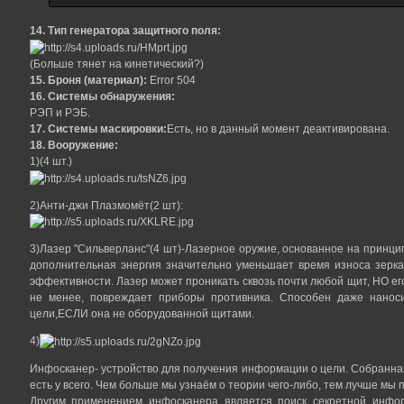
14. Тип генератора защитного поля:
(Больше тянет на кинетический?)
15. Броня (материал):
Error 504
16. Системы обнаружения:
РЭП и РЭБ.
17. Системы маскировки:
Есть, но в данный момент деактивирована.
18. Вооружение:
1)(4 шт.)
2)Анти-джи Плазмомёт(2 шт):
3)Лазер "Сильверланс"(4 шт)-Лазерное оружие, основанное на принцип
дополнительная энергия значительно уменьшает время износа зерка
эффективности. Лазер может проникать сквозь почти любой щит, НО его
не менее, повреждает приборы противника. Способен даже нанос
цели,ЕСЛИ она не оборудованной щитами.
4)
Инфосканер- устройство для получения информации о цели. Собранн
есть у всего. Чем больше мы узнаём о теории чего-либо, тем лучше мы
Другим применением инфосканера является поиск секретной инфо