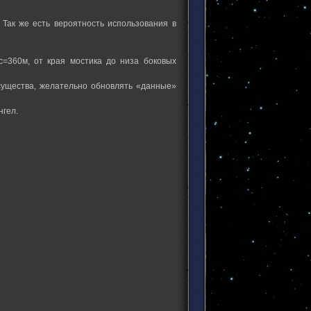
Так же есть вероятность использования в
=360м, от края мостика до низа боковых
существа, желательно обновлять «данные»
нгел.