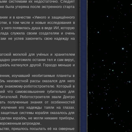
ыми системами их недостаточно. Следует
 не была утеряна после экстренного старта
нии и в качестве «Умного и защищённого
тки, в том числе и новые исследования в
 у него появилась душа в виде ИИ, которую
ллада служила своим создателям и очень
аки не успев закончить свою надежду на
ратской могилой для учёных и хранителем
щадно уничтожило останки тел и сам вирус,
орабль наткнулся другой. Гораздо меньше и
венник, изучавший необитаемые планеты в
бль неизвестной рассы оказался для него
му знакомому-роботостроителю. Который в
шей что самовозвышение губительно для
битателей. Роботостроителя звали Доктро
вать полученные знания от особенностей
 изучения его надежды таяли на глазах.
ь защитные системы корабля оказалось для
сделан корабль, не могли никакие приборы.
амороженным актроидом..
льство, пришлось посылать её на скверные