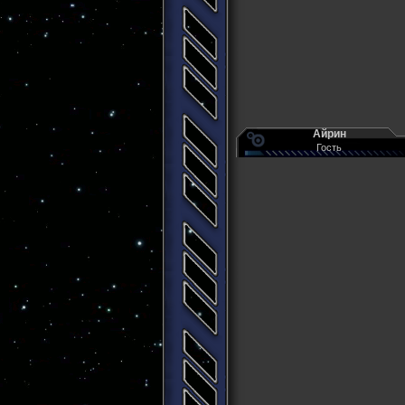
Айрин
Гость