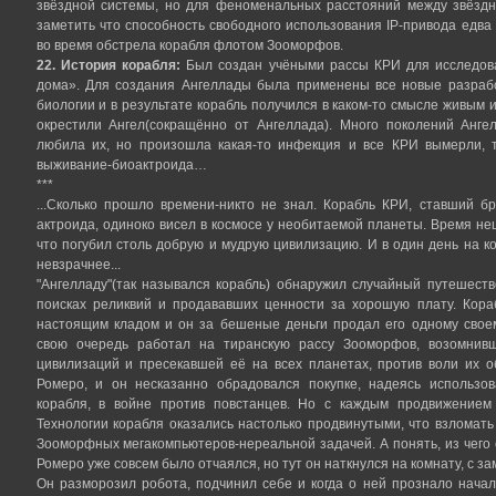
звёздной системы, но для феноменальных расстояний между звёздн
заметить что способность свободного использования IP-привода едва
во время обстрела корабля флотом Зооморфов.
22. История корабля:
Был создан учёными рассы КРИ для исследова
дома». Для создания Ангеллады была применены все новые разрабо
биологии и в результате корабль получился в каком-то смысле живым и
окрестили Ангел(сокращённо от Ангеллада). Много поколений Анге
любила их, но произошла какая-то инфекция и все КРИ вымерли, т
выживание-биоактроида…
***
...Сколько прошло времени-никто не знал. Корабль КРИ, ставший б
актроида, одиноко висел в космосе у необитаемой планеты. Время не
что погубил столь добрую и мудрую цивилизацию. И в один день на к
невзрачнее...
"Ангелладу"(так назывался корабль) обнаружил случайный путешест
поисках реликвий и продававших ценности за хорошую плату. Кора
настоящим кладом и он за бешеные деньги продал его одному свое
свою очередь работал на тиранскую рассу Зооморфов, возомнив
цивилизаций и пресекавшей её на всех планетах, против воли их о
Ромеро, и он несказанно обрадовался покупке, надеясь использо
корабля, в войне против повстанцев. Но с каждым продвижением
Технологии корабля оказались настолько продвинутыми, что взломат
Зооморфных мегакомпьютеров-нереальной задачей. А понять, из чего 
Ромеро уже совсем было отчаялся, но тут он наткнулся на комнату, с з
Он разморозил робота, подчинил себе и когда о ней прознало нача