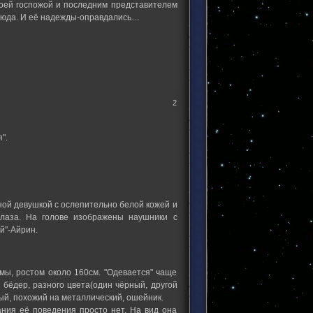
своей госпожой и последним представителем
тсюда. И её надежды-оправдались…
2
".
юной девушкой с ослепительно белой кожей и
глаза. На голове изображены наушники с
й"-Айрин.
мы, ростом около 160см. "Одевается" чаще
 бёдер, разного цвета(один чёрный, другой
ый, похожий на металлический, ошейник.
ания её поведения просто нет. На вид она