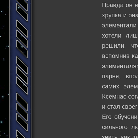
Правда он н
хрупка и он
элементали 
хотели лиш
решили, чт
вспомнив ка
элементалям
парня, впо
самих элем
Ксемнас сог
и стал свое
Его обучен
сильного л
знать, как д