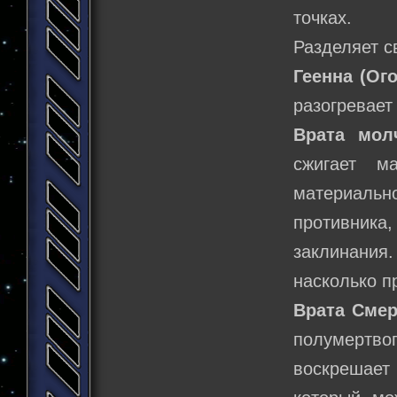
точках.
Разделяет с
Геенна (Ог
разогревает 
Врата мол
сжигает м
материальн
противника
заклинания.
насколько п
Врата Смер
полумертво
воскрешает