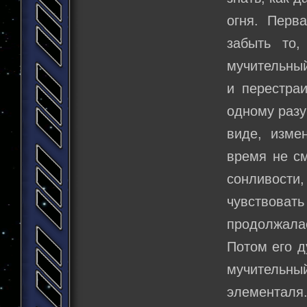
огня. Перв
забыть то,
мучительный
и перестраи
одному разу
виде, изме
время не см
сонливости,
чувствова
продолжалас
Потом его д
мучительны
элементаля