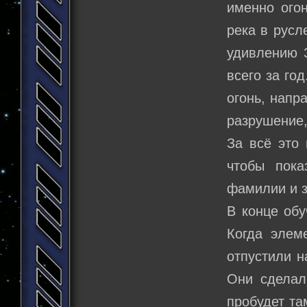
именно огон
река в русл
удивлению З
всего за го
огонь, напр
разрушение,
За всё это
чтобы пока
фамилии и з
В конце обу
Когда элем
отпустили н
Они сделал
пробудет та