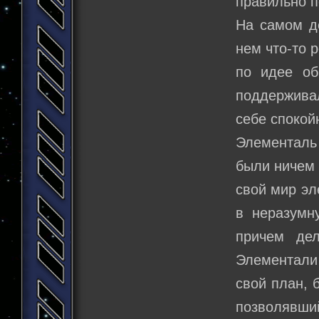
правильно п
На самом де
нем что-то 
по идее об
поддержива
себе спокой
Элементаль
были ничем 
свой мир эл
в неразумн
причем де
Элементали
свой план, 
позволявши