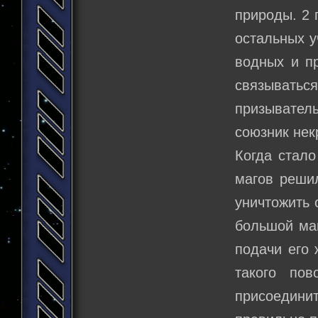
природы. 2 
остальных у
водных и п
связыватьс
призыватель
союзник нек
Когда стало
магов реши
уничтожить
большой маг
подачи его 
такого по
присоедини