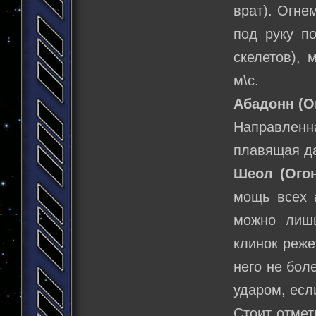
врат). Огне
под руку п
скелетов), 
м\с.
Абадонн (О
Направлен
плавящая д
Шеол (Ого
мощь всех а
можно лишь
клинок реже
него не бол
ударом, есл
Стоит отмет