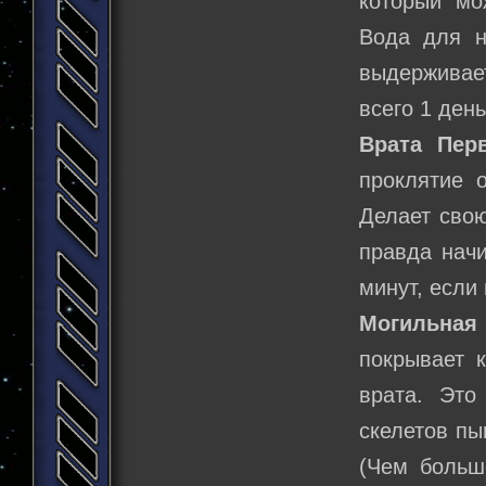
который мо
Вода для н
выдерживае
всего 1 день
Врата Пер
проклятие о
Делает свою
правда начи
минут, если
Могильная
покрывает 
врата. Это
скелетов пы
(Чем больш