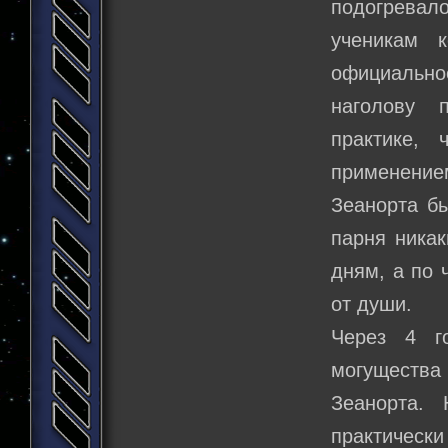
подогрева
ученикам 
официально
наголову 
практике,
применение
Зеанорта бы
парня никак
дням, а по 
от души.
Через 4 г
могущества 
Зеанорта.
практическ