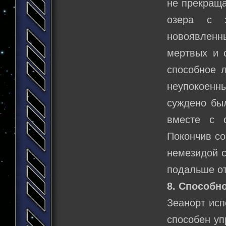
не прекраща
озера с 
новоявленн
мертвых и 
способное 
неупокоенны
суждено бы
вместе с о
Покончив со
немезидой с
подальше от
8. Способно
Зеанорт исп
способен уп