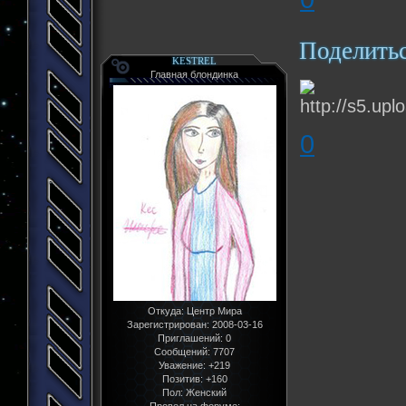
Поделить
KESTREL
Главная блондинка
0
Откуда:
Центр Мира
Зарегистрирован
: 2008-03-16
Приглашений:
0
Сообщений:
7707
Уважение:
+219
Позитив:
+160
Пол:
Женский
Провел на форуме: