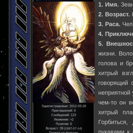
1. Имя.
Зеан
2. Возраст.
3. Раса.
Чело
4. Приключ
5. Внешнос
жизни. Воло
голова и б
хитрый взг
говорящий 
неприятной 
чем-то он в
Зарегистрирован
: 2012-03-26
Приглашений:
0
хитрый пла
Сообщений:
123
Уважение:
+2
Горбиться,
Позитив:
0
Возраст:
39
[1987-07-14]
рукавами к 
Провел на форуме: