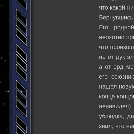
что какой-н
Вернувшись 
Его родно
неохотно пр
что произош
не от рук э
а от орд ме
его союзни
нашел новую
конце концо
ненавидел).
ублюдка, да
знал, что н