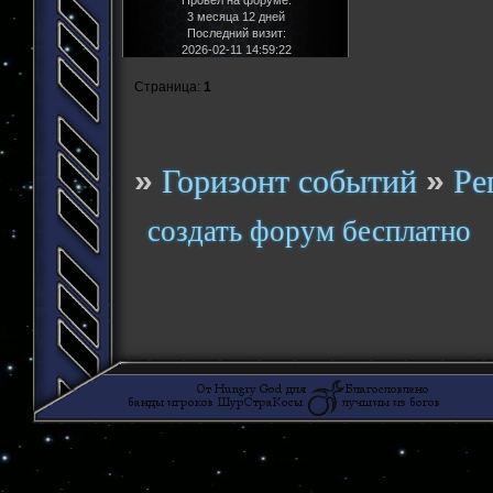
3 месяца 12 дней
Последний визит:
2026-02-11 14:59:22
Страница:
1
»
»
Горизонт событий
Ре
создать форум бесплатно