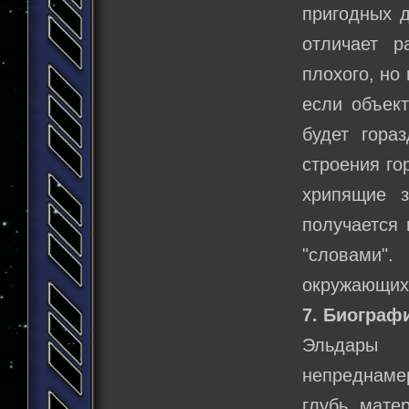
пригодных д
отличает р
плохого, но
если объект
будет гора
строения го
хрипящие з
получается 
"словами".
окружающих,
7. Биограф
Эльдары 
непреднаме
глубь мате