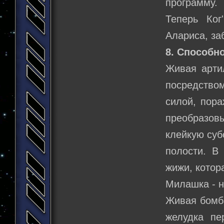
программу.
Теперь Ког
Алариса, за
8. Способно
Живая артил
посредство
силой, пора
преобразо
клейкую суб
полости. В
жижи, котор
Милашка - н
Живая бомба
желудка пе