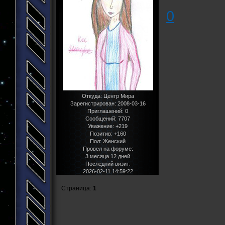
0
Откуда:
Центр Мира
Зарегистрирован
: 2008-03-16
Приглашений:
0
Сообщений:
7707
Уважение:
+219
Позитив:
+160
Пол:
Женский
Провел на форуме:
3 месяца 12 дней
Последний визит:
2026-02-11 14:59:22
Страница:
1