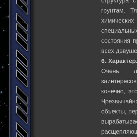
структура 
грунтам. Т
химических
специальны
состояния п
всех дэвуше
6. Характер
Очень лю
заинтересо
конечно, эт
Чрезвычайн
объекты, пе
вырабатыв
расщепляю