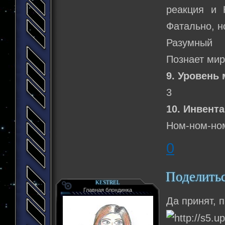
реакция и 
Фатально, н
Разумный
Познает мир
9. Уровень 
3
10. Инвента
Ном-ном-но
0
Поделить
KESTREL
Главная блондинка
Да принят, 