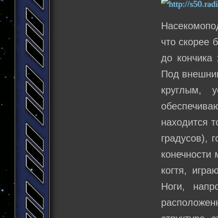
Насекомопод
что скорее 
до кончика 
Под внешним
круглым, 
обеспечива
находится т
градусов), 
конечности 
когтя, игра
Ноги, напр
расположенн