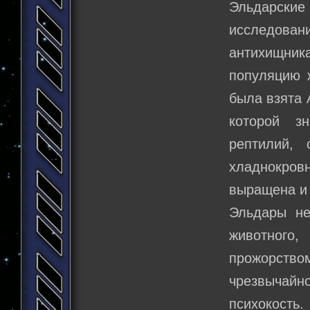
Эльдарские
исследова
антихищника
популяцию 
была взята 
которой з
рептилий,
хладнокров
выращена и 
Эльдары не
животного,
прожорство
чрезвычайн
психокост