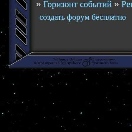
»
»
Горизонт событий
Ре
создать форум бесплатно