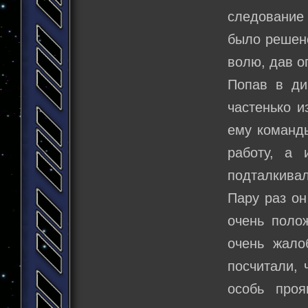
следование 
было решено
волю, дав о
Попав в дик
частенько и
ему команды
работу, а 
подталкивал
Пару раз он
очень полож
очень жало
посчитали, 
особь проя