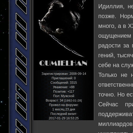
Идиллия, не
позже. Нор
много, а в 
ощущением 
радости за 
гений, тыся
себе на слу
Только не 
Зарегистрирован
: 2008-09-14
Приглашений:
0
Сообщений:
3315
ответственн
Уважение:
+88
Позитив:
+117
точно. Но ес
Пол:
Мужской
Возраст:
34
[1992-01-28]
Сейчас пр
Провел на форуме:
1 месяц 23 дня
поддержив
Последний визит:
2017-01-29 16:53:25
миллиардо