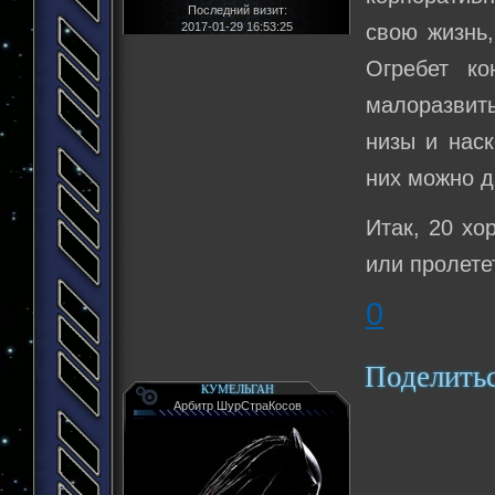
Последний визит:
2017-01-29 16:53:25
свою жизнь,
Огребет ко
малоразвит
низы и наск
них можно д
Итак, 20 хо
или пролете
0
Поделить
КУМЕЛЬГАН
Арбитр ШурСтраКосов