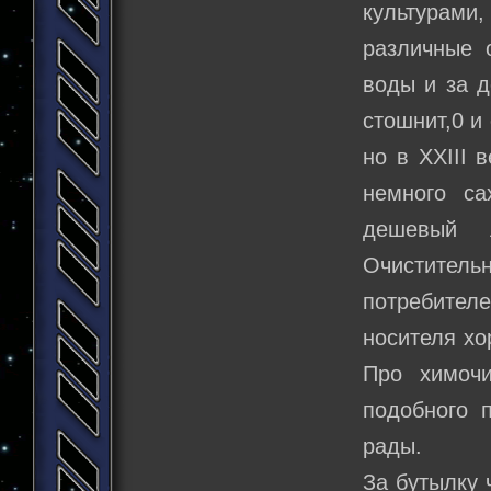
культурами
различные 
воды и за д
стошнит,0 и
но в XXIII 
немного са
дешевый л
Очиститель
потребител
носителя хо
Про химочи
подобного п
рады.
За бутылку 