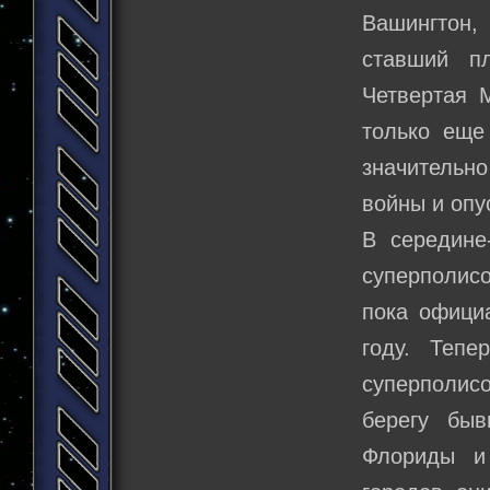
Вашингтон,
ставший п
Четвертая 
только еще
значительн
войны и опу
В середине
суперполис
пока офици
году. Теп
суперполис
берегу быв
Флориды и 