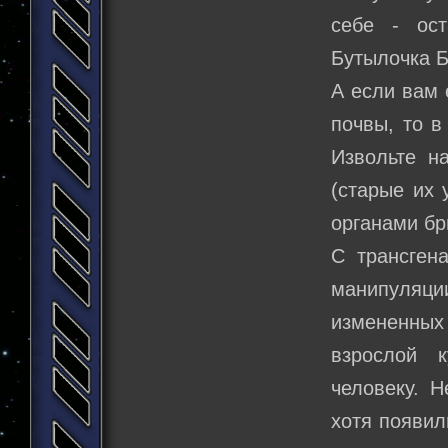
себе - ост
Бутылочка Б
А если вам 
почвы, то в
Извольте н
(старые их 
органами б
С трансген
манипуляци
измененных
взрослой 
человеку. Н
хотя появил