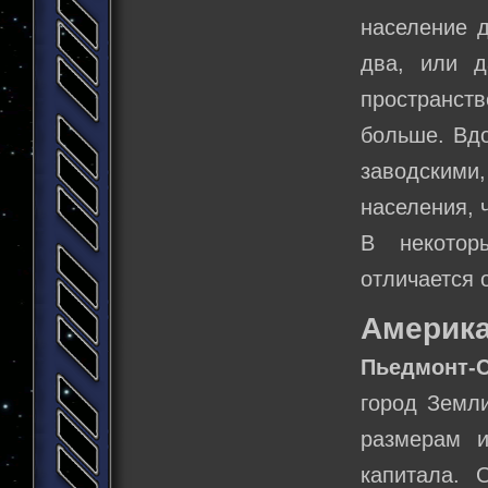
население д
два, или д
пространстве
больше. Вдо
заводскими
населения, 
В некотор
отличается 
Америк
Пьедмонт-
город Земли
размерам 
капитала. 