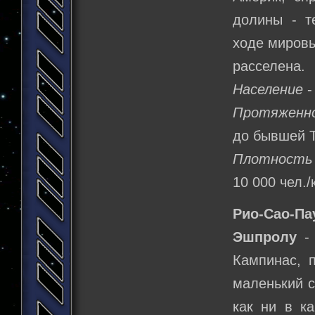
долины - т
ходе мировы
расселена.
Население
-
Протяженн
до бывшей 
Плотность 
10 000 чел./
Рио-Сао-Па
Эшпролу
- 
Кампинас, 
маленький 
как ни в к