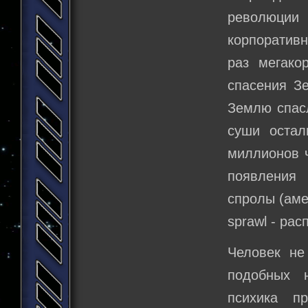
революции
корпоратив
раз мегако
спасения Зе
Землю спасл
суши остал
миллионов ч
появления 
спролы (аме
sprawl - рас
Человек не
подобных н
психика п