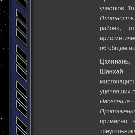
участков. То
Плотность
района, о
арифметичес
об общем на
Цзяннань
,
Шанхай
- к
многонацио
уцелевших с
Население
-
Протяженн
примерно 
треугольник