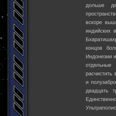
дольше де
пространст
вскоре выш
индийских 
Бхаратишахр
концов бол
Индонезии и
отдельные
расчистить 
и полузабро
двадцать т
Единствен
Ультраполис