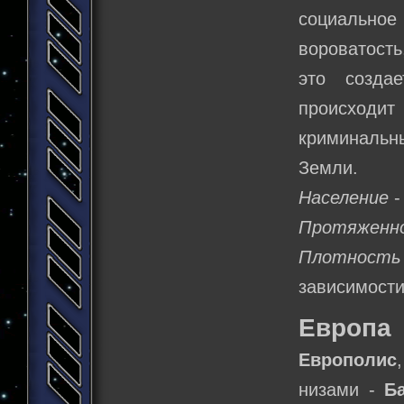
социально
вороватость
это созда
происходит
криминальн
Земли.
Население
-
Протяженн
Плотность 
зависимости
Европа
Европолис
низами -
Б