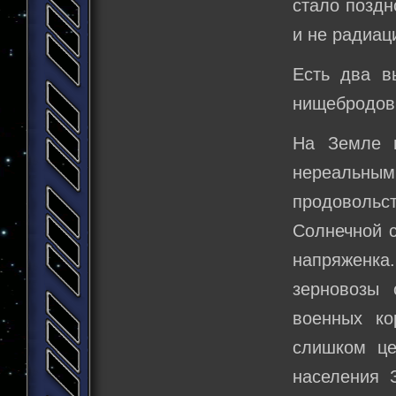
стало поздн
и не радиац
Есть два в
нищебродов
На Земле в
нереальны
продовольст
Солнечной с
напряженк
зерновозы 
военных ко
слишком це
населения 