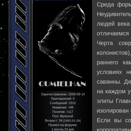
Среда форм
Неудивител
людей века
отличаемся 
Черта сов
колонистов
раннего ка
условиях н
саванны. Де
на каждом у
Зарегистрирован
: 2008-09-14
Приглашений:
0
элиты Главн
Сообщений:
3315
Уважение:
+88
изолирован 
Позитив:
+117
Пол:
Мужской
Если вы со
Возраст:
34
[1992-01-28]
Провел на форуме:
корпоративн
1 месяц 23 дня