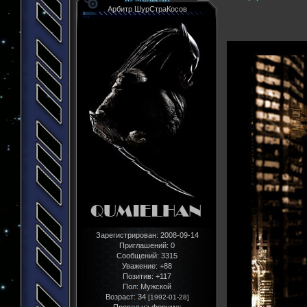
Арбитр ШурСтраКосов
Зарегистрирован
: 2008-09-14
Приглашений:
0
Сообщений:
3315
Уважение:
+88
Позитив:
+117
Пол:
Мужской
Возраст:
34
[1992-01-28]
Провел на форуме: