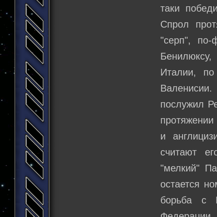
таки побед
Спрол прот
"серп", по
Бенилюксу,
Италии, по
Валенисии.
послужил Ре
протяжении 
и англициз
считают ег
"мелкий" П
остается но
борьба с 
Федерации.