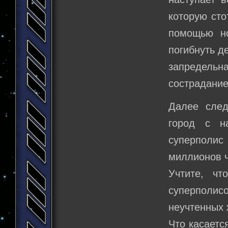
которую сто
помощью но
погибнуть д
запредельн
сострадание
Далее след
город с н
суперполис
миллионов ч
Учтите, ч
суперполис
неучтенных 
Что касаетс