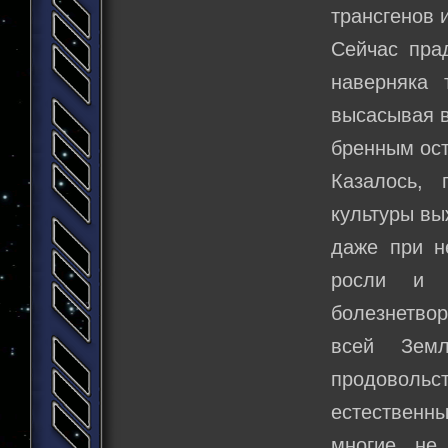
трансгенов 
Сейчас пра
наверняка 
высасывая в
бренным ост
Казалось, 
культуры вы
даже при н
росли и н
болезнетвор
всей Зем
продоволь
естественны
многие не