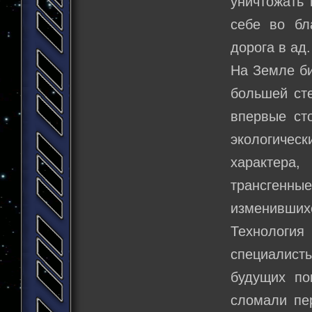
уничтожать 
себе во бл
дорога в ад.
На Земле би
большей сте
впервые ст
экологиче
характера
трансгенн
изменивши
Технологи
специалист
будущих по
сломали пе