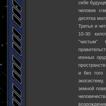
себе будуще
человек сч
десятка мил
Третья и че
10-30 кило
"чистым" 
правительс
ионных ору
пространств
и без того
экосистему
земной пове
человечес
возрождение