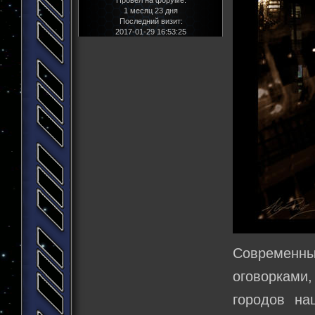
1 месяц 23 дня
Последний визит:
2017-01-29 16:53:25
Современн
оговорками
городов на