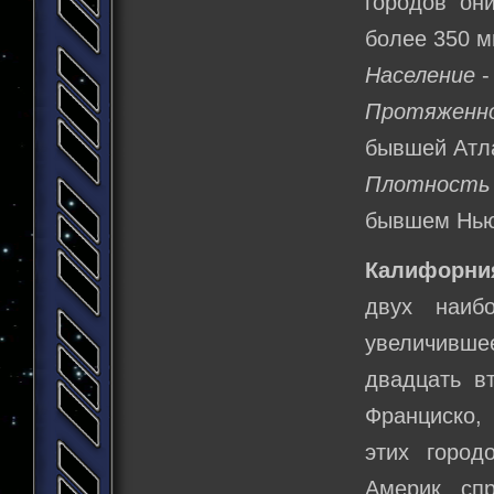
городов он
более 350 м
Население
-
Протяженн
бывшей Атл
Плотность
бывшем Нью-
Калифорни
двух наиб
увеличивше
двадцать в
Франциско,
этих город
Америк, сп