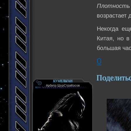
Плотность 
возрастает д
Некогда ещ
Китая, но 
большая час
0
Поделить
КУМЕЛЬГАН
Арбитр ШурСтраКосов