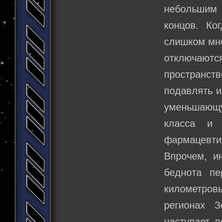
небольшим 
концов. Ко
слишком мно
отключаютс
пространств
подавлять и
уменьшающу
класса и 
фармацевти
Впрочем, и
беднота пе
километровы
регионах 
наступает 