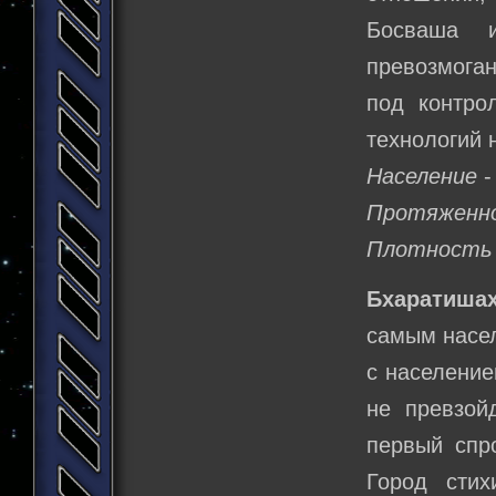
Босваша и
превозмога
под контро
технологий 
Население
-
Протяженн
Плотность 
Бхаратиша
самым насел
с население
не превзой
первый спр
Город сти