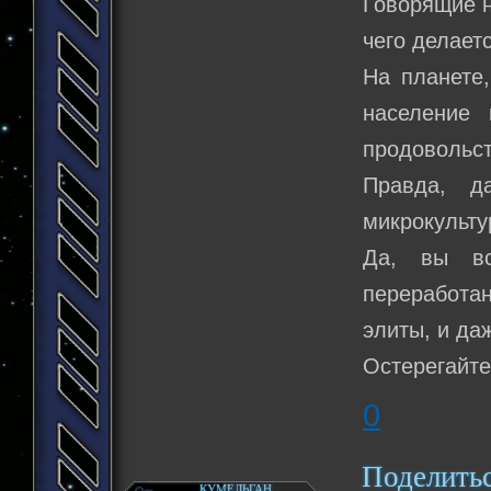
Говорящие н
чего делает
На планете,
население 
продовольс
Правда, д
микрокульту
Да, вы вс
переработа
элиты, и да
Остерегайте
0
Поделить
КУМЕЛЬГАН