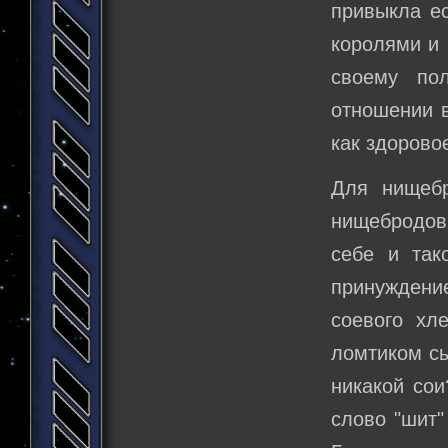
привыкла ес
королями и 
своему по
отношении в
как здорово
Для нищебр
нищебродов
себе и так
принуждение
соевого хл
ломтиком сы
никакой сои
слово "шит"