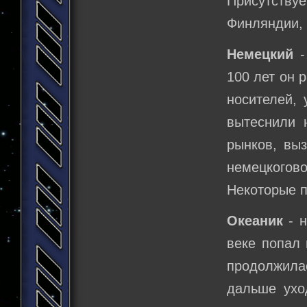
Присутству
Финляндии, 
Немецкий
-
100 лет он 
носителей,
вытеснили 
рынков, вы
немецкогов
Некоторые п
Океаник
- н
веке попал 
продолжилас
дальше ухо