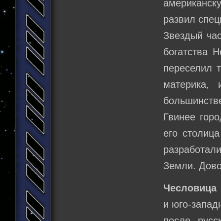
американску
развил спе
Звездый час
богатства Н
переселил т
материка,
большинст
Гвинее горо
его столица
разработали
Земли. Дово
Чесловица
и юго-запад
после русс