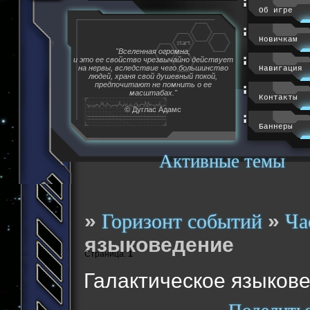
Об игре
Новичкам
"Вселенная огромна,
и это ее свойство чрезвычайно действует
на нервы, вследствие чего большинство
Навигация
людей, храня свой душевный покой,
предпочитают не помнить о ее
масштабах."
Контакты
© Дуглас Адамс
Баннеры
Активные темы
»
»
Горизонт событий
Ча
языковедение
Страница:
1
Галактическое языков