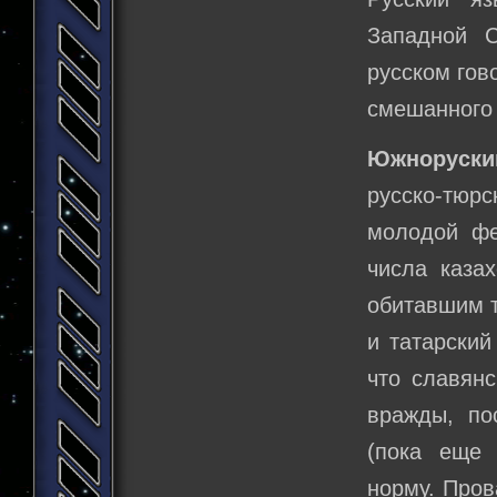
Западной С
русском гов
смешанного
Южноруски
русско-тюр
молодой фе
числа казах
обитавшим т
и татарский
что славянс
вражды, по
(пока еще 
норму. Пров