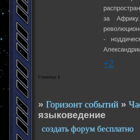
распростран
за Африку
революционе
- ноддиче
Александрии
+2
Страница:
1
»
»
Горизонт событий
Ча
языковедение
создать форум бесплатно