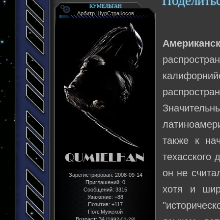
Поделить
КУМЕЛЬГАН
Арбитр ШурСтраКосов
Американс
распростра
калифорний
распрост
Значитель
латиноамер
также к на
техасского 
он не счита
Зарегистрирован
: 2008-09-14
Приглашений:
0
хотя и шир
Сообщений:
3315
Уважение:
+88
"историчес
Позитив:
+117
Пол:
Мужской
Возраст:
34
[1992-01-28]