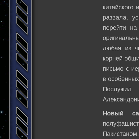
китайского 
развала, у
перейти на
оригинальн
любая из ч
корней общи
письмо с ие
в особенных
Послужил 
Александрии
Новый са
полуфашист
Пакистаном