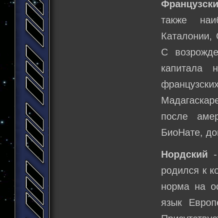
Французск
также наи
Каталонии, 
С возрожд
капитала 
французск
Мадагаскар
после амер
БиоНате, до
Нордский
-
родился к к
норма на ос
язык Европ