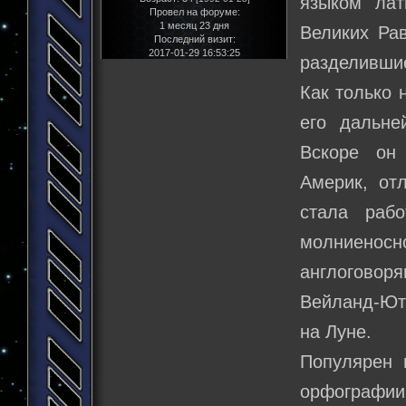
языком лат
Провел на форуме:
1 месяц 23 дня
Великих Рав
Последний визит:
2017-01-29 16:53:25
разделившие
Как только 
его дальне
Вскоре он
Америк, от
стала раб
молниено
англоговор
Вейланд-Юта
на Луне.
Популярен 
орфографии,