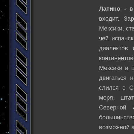
Латино
- в
входит. За
Мексики, ст
чей испанс
диалектов 
континенто
Мексики и ц
двигаться 
слился с С
моря, шта
Северной 
большинств
возможной 