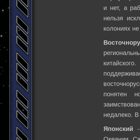
и нет, а ра
нельзя искл
колониях не
Восточнору
региональны
китайского
поддержив
восточнорус
понятен н
заимствован
недалеко. В
Японский
-
Океании. Са