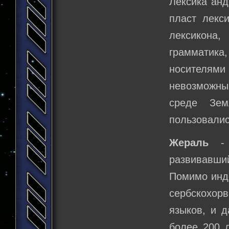
Лексика анд
пласт лекс
лексикона
грамматика,
носителям
невозможны
среде Зем
пользовалис
Жераль
- с
развивавший
Помимо инде
сербскохор
языков, и д
более 200 