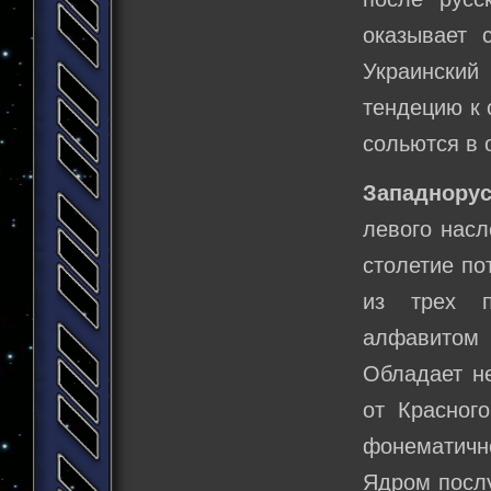
оказывает 
Украински
тендецию к 
сольются в 
Западнорус
левого насл
столетие по
из трех п
алфавитом 
Обладает н
от Красног
фонематичн
Ядром посл