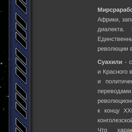
Мирсрараб
Африки, зап
диалекта.
Единственн
революции 
Суахили
- с
и Красного 
и политиче
переводами
революционе
к концу XX
конголезско
Что хара