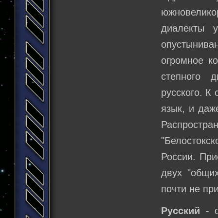
южновелик
диалекты у
опустынива
огромное ко
степного д
русского. К
язык, и да
Распростр
"Белостокск
России. При
двух "общих
почти не при
Русский
- о