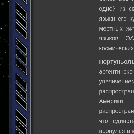
одной из с
языки его к
местных жи
языков ОА
космических
Портуньол
аргентинск
увеличен
распростр
Америки,
распростран
что единст
вернулся в 