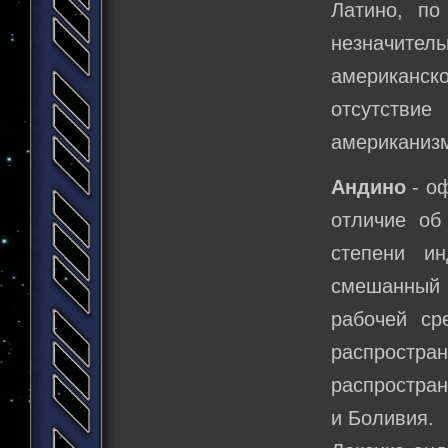
Латино, по
незначите
американс
отсутстви
американизм
Андино
- о
отличие об
степени ин
смешанный 
рабочей ср
распрост
распростра
и Боливия.