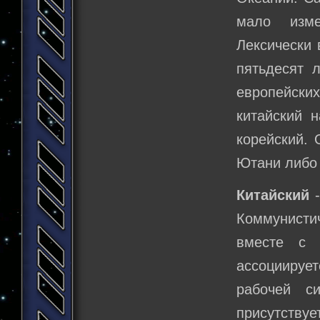
мало изме
Лексически 
пятьдесят 
европейски
китайский 
корейский. 
Ютани либо 
Китайский
-
Коммунисти
вместе с 
ассоциирует
рабочей с
присутств