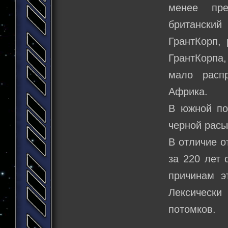
менее пре
британский
ГрантКорп,
ГрантКорпа
мало расп
Африка.
В южной по
черной расы
В отличие о
за 220 лет 
причинам э
Лексически
потомков.