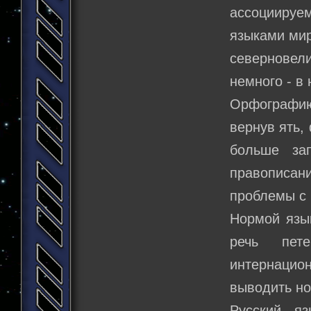
ассоцииру
языками мир
северновели
немного - в
Орфографию
вернув ять,
больше за
правописан
проблемы с
Нормой язык
речь пете
интернацион
выводить но
Русский я