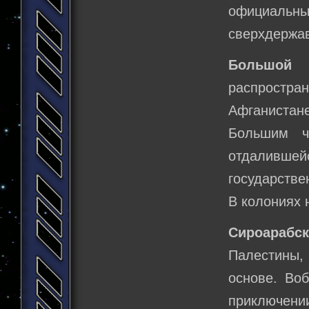
официальны
сверхдержа
Большой
распростр
Афганистане
Большим ч
отдаливше
государстве
В колониях 
Сироарабс
Палестины, 
основе. Воб
приключении