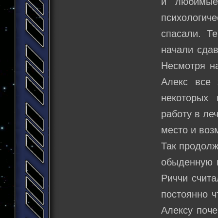
и любимые
психологиче
спасали. Т
начали сдав
Несмотря на
Алекс все 
некоторых 
работу в ле
место и воз
Так продолж
обыденную в
Риччи счита
постоянно ч
Алексу поче