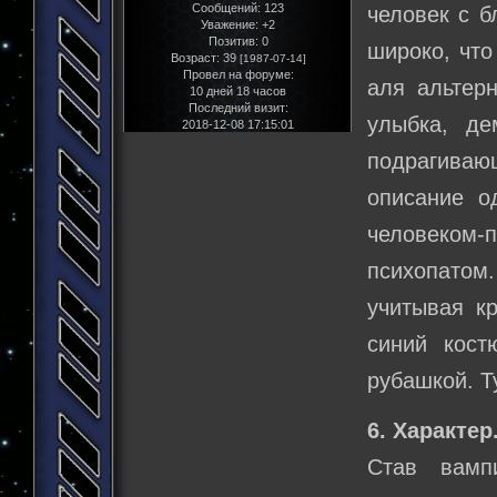
Сообщений:
123
человек с б
Уважение:
+2
Позитив:
0
широко, что
Возраст:
39
[1987-07-14]
Провел на форуме:
аля альтер
10 дней 18 часов
Последний визит:
улыбка, де
2018-12-08 17:15:01
подрагива
описание о
человеком
психопатом
учитывая к
синий кост
рубашкой. Т
6. Характер
Став вамп