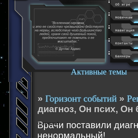
Об игре
Новичкам
"Вселенная огромна,
и это ее свойство чрезвычайно действует
на нервы, вследствие чего большинство
Навигация
людей, храня свой душевный покой,
предпочитают не помнить о ее
масштабах."
Контакты
© Дуглас Адамс
Баннеры
Активные темы
»
»
Горизонт событий
Ре
диагноз, Он псих, Он
Врачи поставили диагн
Страница:
1
ненормальный!