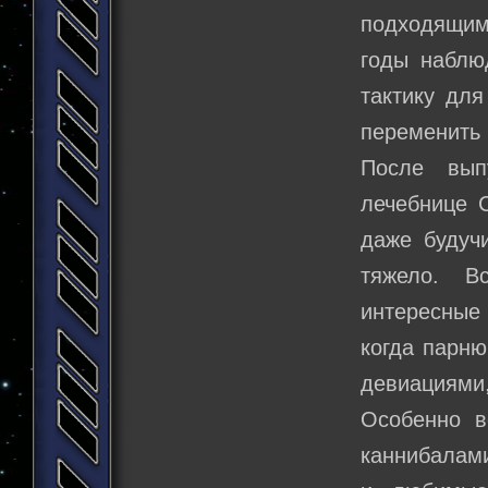
подходящим 
годы наблю
тактику дл
переменить 
После вып
лечебнице С
даже будуч
тяжело. В
интересные
когда парню
девиациями
Особенно в
каннибалами