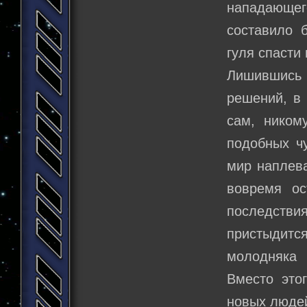
нападающе
составило 
гуля спасти
Лишившись 
решений, в 
сам, ником
подобных чу
мир наплева
вовремя ос
последств
пристыдит
молодняка 
Вместо это
новых людей