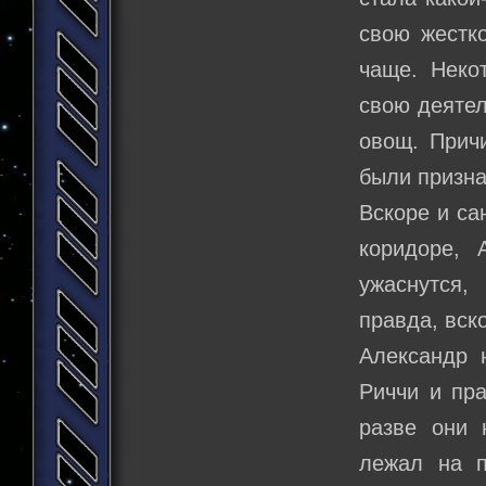
свою жестко
чаще. Неко
свою деятел
овощ. Прич
были призна
Вскоре и са
коридоре, 
ужаснутся,
правда, вск
Александр 
Риччи и пра
разве они 
лежал на п