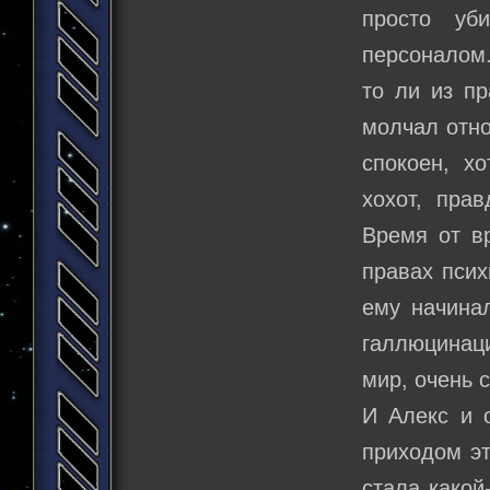
просто уб
персоналом
то ли из пр
молчал отно
спокоен, х
хохот, пра
Время от в
правах псих
ему начинал
галлюцинаци
мир, очень 
И Алекс и о
приходом эт
стала какой