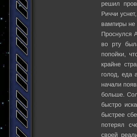
решил пров
Риччи уснет
вампиры не 
Проснулся А
во рту был
попойки, чт
крайне стр
голод, еда 
начали появ
больше. Сол
быстро иска
быстрее сбе
потерял сч
своей реал