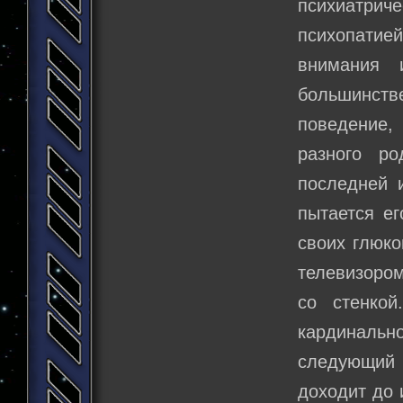
психиатрич
психопатие
внимания 
большинст
поведение,
разного р
последней и
пытается ег
своих глюко
телевизором
со стенко
кардинально
следующий 
доходит до 