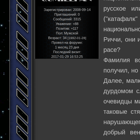
русское ил
Зарегистрирован
: 2008-09-14
Приглашений:
0
("катафалк
Сообщений:
3315
Уважение:
+88
национально
Позитив:
+117
Пол:
Мужской
Риччи, они 
Возраст:
34
[1992-01-28]
Провел на форуме:
1 месяц 23 дня
расе?
Последний визит:
2017-01-29 16:53:25
Фамилия в
получил, но 
Далее, малк
дурдомом сл
очевидцы ма
таковые ст
нарушающе
добрый ве