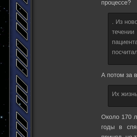
процессе?
. Из нов
течении
пациент
посчитал
А потом за 
Их жизн
Около 170 л
годы в спя