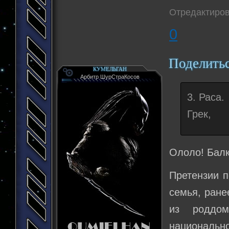
Отредактиров
0
Поделить
КУМЕЛЬГАН
Арбитр ШурСтраКосов
3. Раса.
Грек,
Ололо! Балк
Претензии п
семья, ране
из роддо
национально