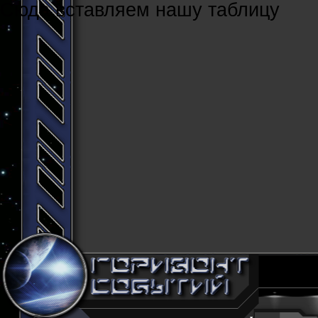
Cюда вставляем нашу таблицу