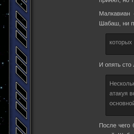
принял, но т
Малкавиан 
Шабаш, ни п
которых 
И опять сто
Несколь
атакуя в
основно
После чего 