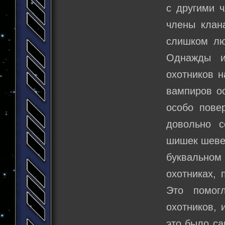
с другими 
члены клан
слишком лю
Однажды и
охотников н
вампиров о
особо пове
довольно с
шишек шевел
буквально
охотниках, 
Это помог
охотников,
это было с