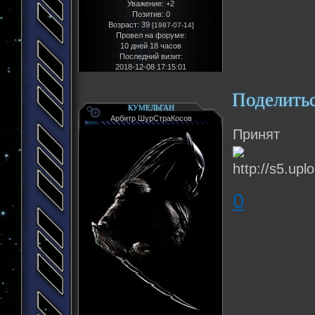
Уважение:
+2
Позитив:
0
Возраст:
39
[1987-07-14]
Провел на форуме:
10 дней 18 часов
Последний визит:
2018-12-08 17:15:01
Поделить
КУМЕЛЬГАН
Арбитр ШурСтраКосов
Принят
0