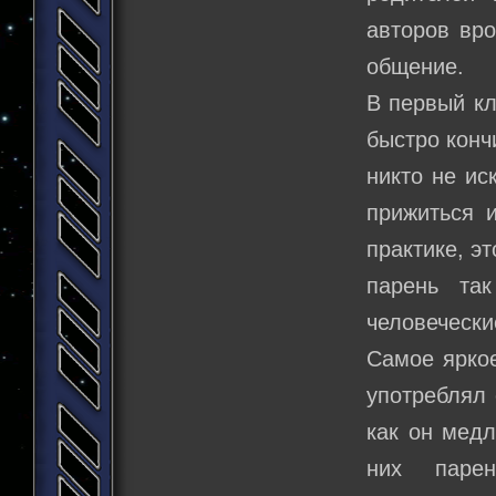
авторов вро
общение.
В первый кл
быстро конч
никто не ис
прижиться и
практике, э
парень та
человечески
Самое яркое
употреблял 
как он медл
них парен