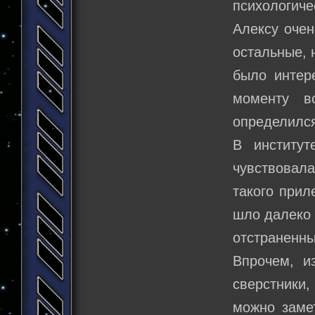
психологич
Алексу оче
остальные, 
было интере
моменту в
определился
В институт
чувствовал
такого прил
шло далеко 
отстраненн
Впрочем, и
сверстники,
можно заме