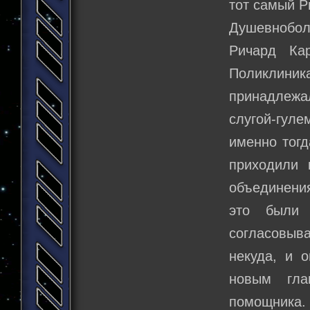
тот самый Р
Душевнобол
Ричард Ка
Поликлини
принадлежа
слугой-гуле
именно тогд
приходили 
объединения
это были 
согласовыва
некуда, и 
новым гла
помощника.