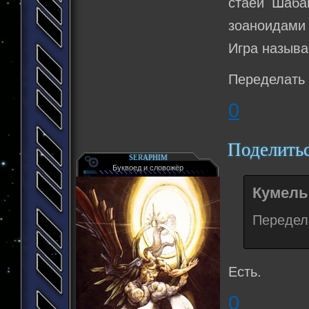
стаей Шаба
зоаноидами 
Игра назыв
Переделать
0
Поделить
SERAPHIM
Буквоед и словожёр
Кумельг
Передел
Есть.
0