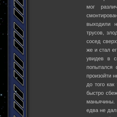
мог разли
смонтирова
выходили н
трусов, зло
сосед сверх
же и стал е
увидев в с
попытался 
произойти н
до того как
быстро сбеж
маньячины.
едва не дал