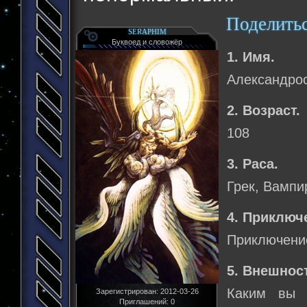
Поделить
SERAPHIM
Буквоед и словожёр
1. Имя.
Александро
2. Возраст.
108
3. Раса.
Грек, Вампи
4. Приключ
Приключение
5. Внешнос
Каким вы 
Зарегистрирован
: 2012-03-26
Приглашений:
0