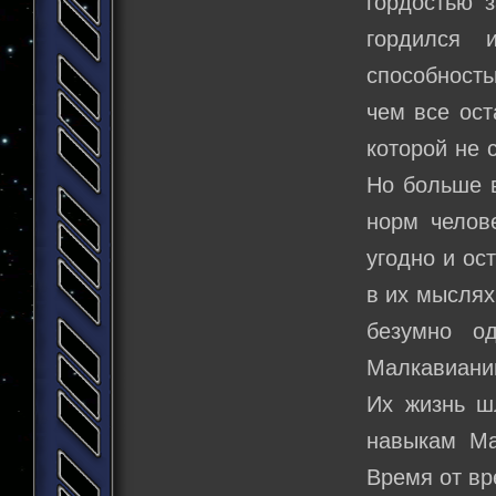
гордостью 
гордился 
способность
чем все ост
которой не 
Но больше в
норм челове
угодно и ос
в их мыслях
безумно о
Малкавиани
Их жизнь ш
навыкам Ма
Время от вр