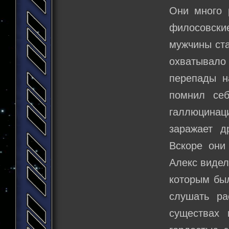
Они много 
филосовск
мужчины ста
охватывал
перепады н
помнил себ
галлюцинац
заражает д
Вскоре они
Алекс видел
которым был
слушать ра
существах 