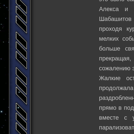
Алекса и 
Шабашитов 
проходя ку
мелких соб
больше св
прекращая, 
сожалению э
Жалкие ост
продолжа
раздроблен
прямо в под
вместе с 
парализов