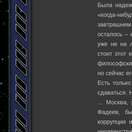
Была надеж
«когда-ниб
завтрашнем 
осталось – 
уже не на 
стоит этот 
философский
но сейчас е
Есть только
сдаваться. 
… Москва, э
Фадеев, бы
коррупции 
неравенств