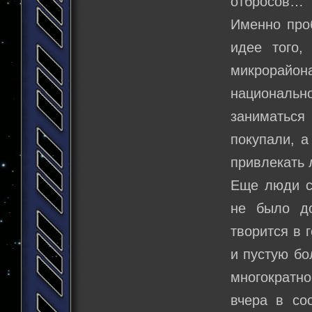
отбросов…
Именно про
идее того,
микрорай
национальн
заниматься
покупали, а
привлекать 
Еще люди с
не было д
творится в 
и пустую бо
многократно
вчера в со