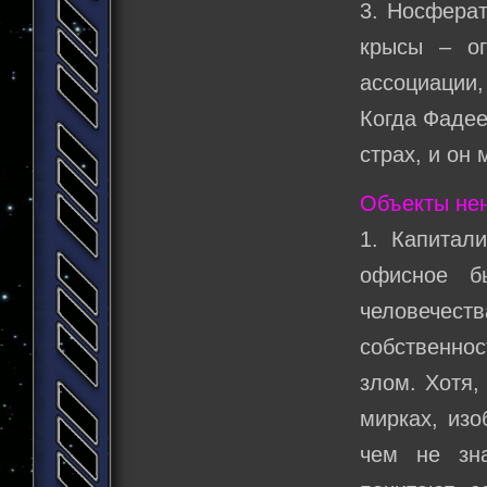
3. Носферат
крысы – ог
ассоциации,
Когда Фадее
страх, и он
Объекты нен
1. Капитал
офисное б
человечес
собственнос
злом. Хотя,
мирках, изо
чем не зн