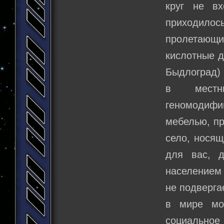
круг не в
приходило
пролетающи
кислотные д
Быдлоград) 
в местн
геномодифи
мебелью, пр
село, носящ
для вас, 
населением 
не подверга
в мире мо
социальное