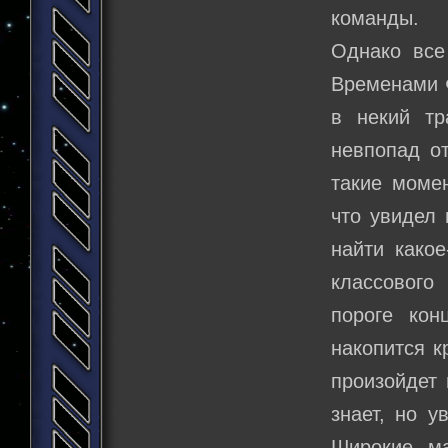
команды.
Однако все
Временами Ф
в некий тр
невпопад от
такие моме
что увидел 
найти како
классового
пороге кон
накопится к
произойдет 
знает, но у
Широкие м