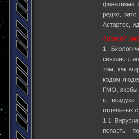
фанатизма 
редко, зато
Астартес, и
Алексей име
1. Биологич
связано с е
том, как ми
кодом людей
ГМО, якобы 
с воздуха
отдельных с
1.1 Вирусн
попасть п