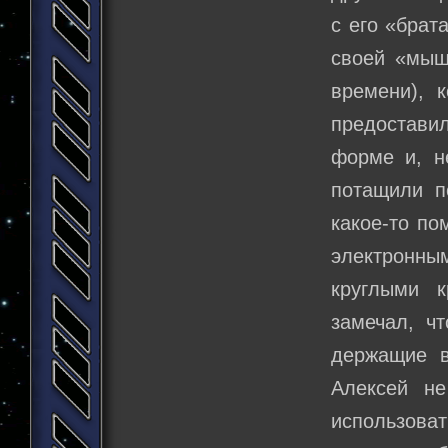
с его «брат
своей «мыше
времени), 
предостав
форме и, н
потащили п
какое-то по
электронны
круглыми 
замечал, ч
держащие в
Алексей не
использоват