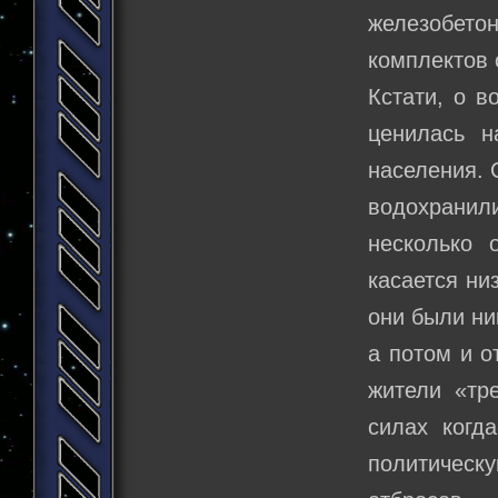
железобето
комплектов 
Кстати, о в
ценилась 
населения. 
водохранил
несколько 
касается ни
они были ни
а потом и о
жители «тр
силах когд
политичес