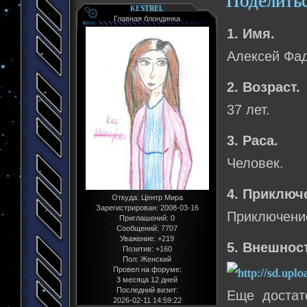
Поделить
KESTREL
Главная блондинка
1. Имя.
Алексей Фа
2. Возраст.
37 лет.
3. Раса.
Человек.
4. Приключ
Откуда:
Центр Мира
Зарегистрирован
: 2008-03-16
Приключение
Приглашений:
0
Сообщений:
7707
Уважение:
+219
5. Внешнос
Позитив:
+160
Пол:
Женский
Провел на форуме:
3 месяца 12 дней
Последний визит:
Еще достат
2026-02-11 14:59:22