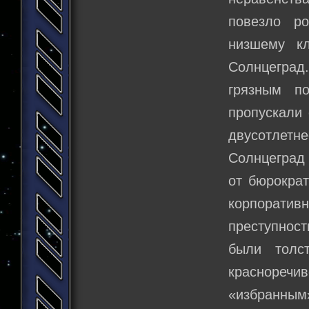
повезло р
низшему кл
Солнцеград
грязным п
пропускали 
двусотлетне
Солнцеград
от бюрократ
корпоративн
преступност
были толс
красноречив
«избранным