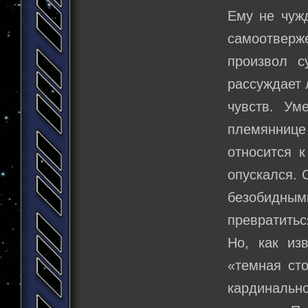
Ему не чужд
самоотверже
произвол с
рассуждает 
чувств. Ум
племяннице
относится 
опускался. 
безобидными
превратитьс
Но, как из
«темная ст
кардинальн