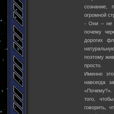
сознание, 
огромной с
- Они – не 
почему чер
дорогих фл
натуральну
поэтому жив
просто.
Именно эт
навсегда з
«Почему?».
того, чтоб
говорить, 