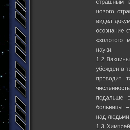
страшным в
нового стр
видел докум
осознание с
«золотого 
науки.
1.2 Вакцины
убежден в т
проводит т
численност
подальше о
больницы –
над людьми
1.3 Химтре