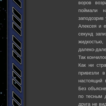
воров возр
поймали н
заподозрив 
Алексея и е
секунд запи
жидкостью,
далеко-дале
Так кончило
Как ни стр
привезли в
настоящий 
Без объясне
по тесным 
друга не ви