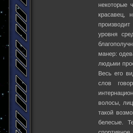
некоторые 
красавец, 
производит
уровня сре
благополуч
манер: одев
людьми прос
Весь его в
слов гово
интернацио
волосы, лиц
такой возмо
белесые. Т
спортивно