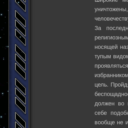
уничтожены
человечеств
За послед
религиозны
носящей наз
тупым видом
проявлять
избраннико
цель. Пройд
беспощадно
должен во 
себе подоб
вообще не и