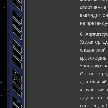
спортивные
выглядит он
не претенду
6. Характер
Характер д
славянской 
кровожадн
хладнокровн
Он не стра
деятельный 
«глупости»
другой сто
спокоен, за