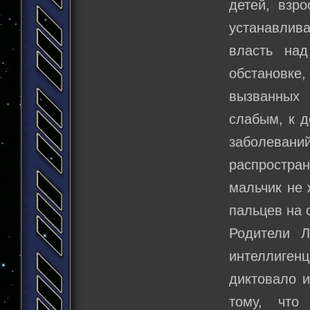
детей, взр
устанавлив
власть над
обстановке
вызванных
слабым, к д
заболевани
распростра
мальчик не 
пальцев на 
Родители 
интеллиген
диктовало и
тому, что