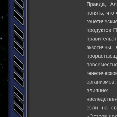
Правда, Ал
понять, что
генетичес
продуктов Г
правительс
экзотичны.
прорастаю
повсемест
генетичес
организмов
влияние: 
наследствен
если на св
«Остров док