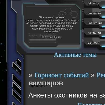
Об игре
Новичкам
"Вселенная огромна,
и это ее свойство чрезвычайно действует
на нервы, вследствие чего большинство
Навигация
людей, храня свой душевный покой,
предпочитают не помнить о ее
масштабах."
Контакты
© Дуглас Адамс
Баннеры
Активные темы
»
»
Горизонт событий
Ре
вампиров
Страница:
1
Анкеты охотников на 