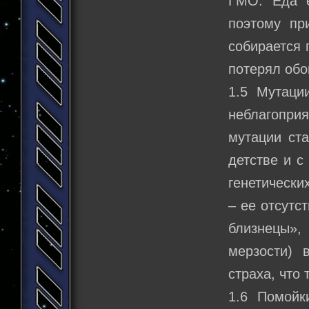
ГМО. Еда е
поэтому пр
собирается 
потерял обо
1.5 Мутаци
неблагопри
мутации ст
детстве и с
генетически
– ее отсутс
близнецы»
мерзости) 
страха, что 
1.6 Помойк