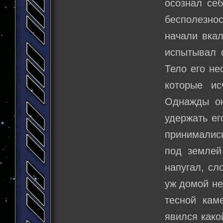
осознал себ
бесполезно
начали вкал
испытывал 
Тело его не
которые ис
Однажды он
удержать ег
принимались
под землей
напугал, сл
уж домой не
тесной кам
явился како