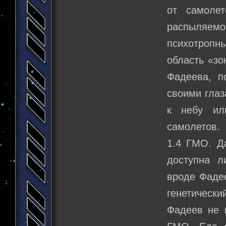
от самоле
распыляемо
психотропн
область «зо
Фадеева, п
своими глаз
к небу ил
самолетов.
1.4 ГМО. Да
доступна 
вроде Фадее
генетически
Фадеев не п