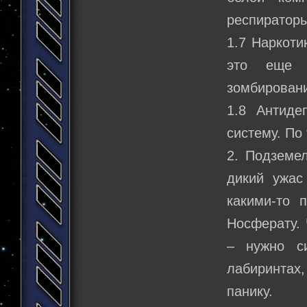
респираторы
1.7 Наркоти
это еще о
зомбирован
1.8 Антиде
систему. По
2. Подземе
дикий ужас
какими-то 
Носферату. 
– нужно с
лабиринтах,
панику.