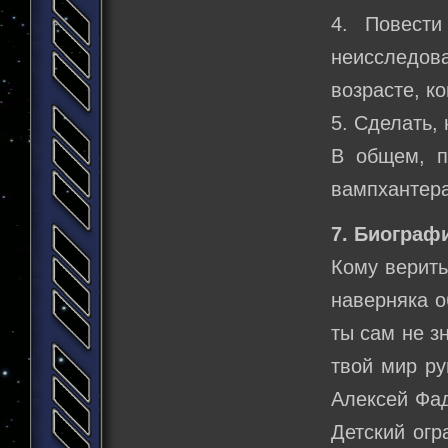
4. Повести
неисследов
возрасте, к
5. Сделать, 
В общем, п
вампхантера
7. Биограф
Кому верить
наверняка о
ты сам не з
твой мир ру
Алексей Фад
Детский огр