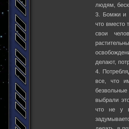
людям, бес
3. Бомжи и 
что вместо 
свои чело
раститель
освобожден
делают, пот
4. Потребля
все, что и
безвольны
выбрали это
что не у 
задумываетс
делать, в п