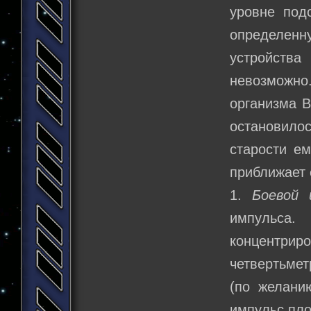
уровне под
определенн
устройства
невозможно.
организма В
остановилос
старости ем
приближает 
1.
Боевой и
импульса.
концентри
четвертьмет
(по желанию
импульс пло