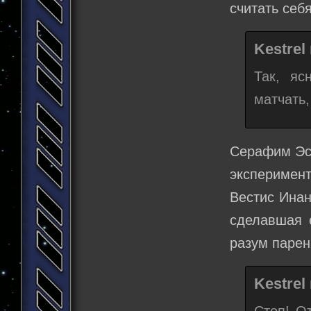
считать себ
Kestrel
Так, яс
матчать,
Серафим Эст
эксперимент
Вестис Ина
сделавшая 
разум парен
Kestrel
Стоп! О