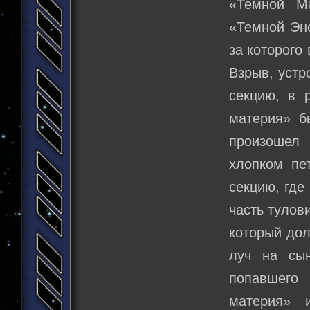
«Темной М
«Темной Эне
за которого
Взрыв, устр
секцию, в 
материя» б
произошел
хлопком пе
секцию, где
часть тулов
который дол
луч на сын
попавшего 
материя» 