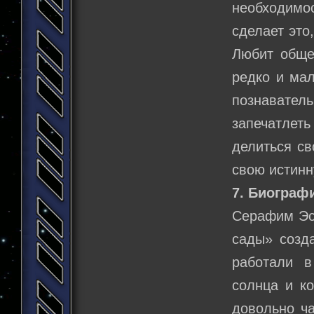
необходимос
сделает это
Любит обще
редко и мал
познавател
запечатлет
делиться св
свою истинн
7. Биограф
Серафим Эст
сады» созд
работали в
солнца и ко
довольно ч