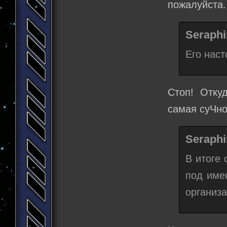
пожалуйста. 
Seraphi
Его нас
Стоп! Отку
самая суЧно
Seraphi
В итоге 
под име
организ