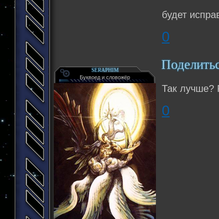
будет испра
0
Поделить
SERAPHIM
Буквоед и словожёр
Так лучше? 
0