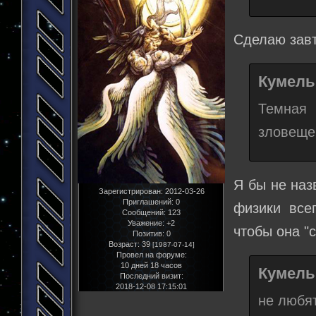
Сделаю завт
Кумельг
Темная 
зловеще
Я бы не наз
Зарегистрирован
: 2012-03-26
Приглашений:
0
физики все
Сообщений:
123
Уважение:
+2
чтобы она "
Позитив:
0
Возраст:
39
[1987-07-14]
Провел на форуме:
10 дней 18 часов
Кумельг
Последний визит:
2018-12-08 17:15:01
не любя