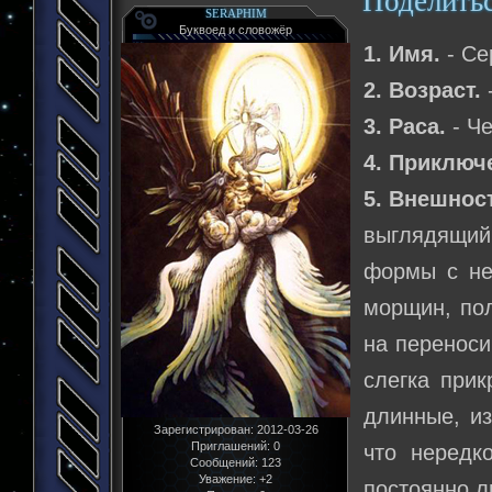
Поделить
SERAPHIM
Буквоед и словожёр
1. Имя.
- Се
2. Возраст.
-
3. Раса.
- Ч
4. Приключ
5. Внешнос
выглядящий
формы с не
морщин, пол
на переноси
слегка при
длинные, из
Зарегистрирован
: 2012-03-26
Приглашений:
0
что нередк
Сообщений:
123
Уважение:
+2
постоянно л