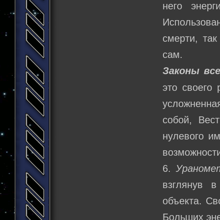
него энерг
Использова
смерти, так
сам.
Законы все
это своего 
усложненная
собой, Вес
нулевого им
возможности
6.
Ураномет
взглянув в
объекта. Св
Больших эне