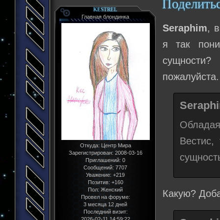
Поделить
KESTREL
Главная блондинка
Seraphim
, 
я так пон
сущности?
пожалуйста.
Seraphi
Обладая
Вестис,
Откуда:
Центр Мира
Зарегистрирован
: 2008-03-16
сущност
Приглашений:
0
Сообщений:
7707
Уважение:
+219
Позитив:
+160
Пол:
Женский
Какую? Доба
Провел на форуме:
3 месяца 12 дней
Последний визит:
2026-02-11 14:59:22