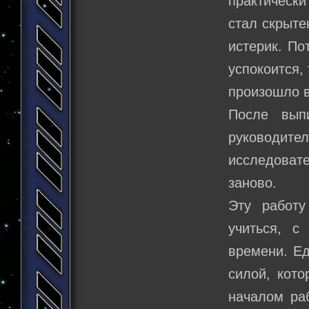
практически
стал скрыте
истерик. По
успокоится, 
произошло в
После вып
руководит
исследоват
заново.
Эту работу
учиться, с
времени. Ед
силой, кот
началом раб