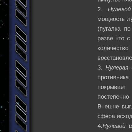
2.
Нулевой
мощность лу
(пугалка п
разве что с
количеств
восстановле
3.
Нулевая 
противника
покрывает
постепенно
Внешне выг
сфера исход
4.
Нулевой щ