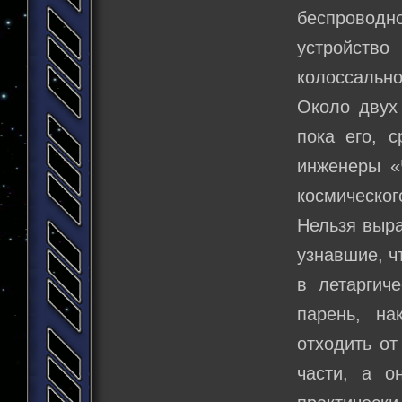
беспроводн
устройство
колоссально
Около двух
пока его, 
инженеры «
космическог
Нельзя выра
узнавшие, ч
в летаргич
парень, на
отходить от
части, а о