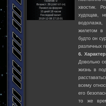
Позитив:
0
Возраст:
39
[1987-07-14]
хвостик. Р
Провел на форуме:
10 дней 18 часов
худощав, н
Последний визит:
2018-12-08 17:15:01
водолазка,
жилетом в 
будто он су
различных г
6. Характер
Довольно се
жизнь в по
расставать
всему относ
его безопас
то же вре