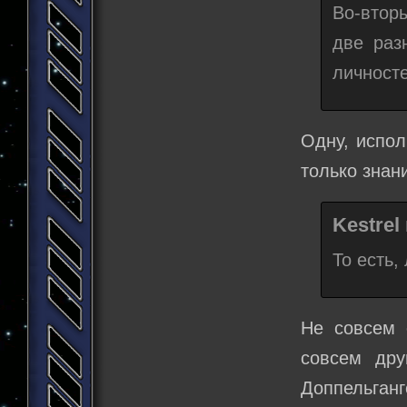
Во-втор
две раз
личносте
Одну, испол
только знани
Kestrel
То есть
Не совсем 
совсем дру
Доппельганг