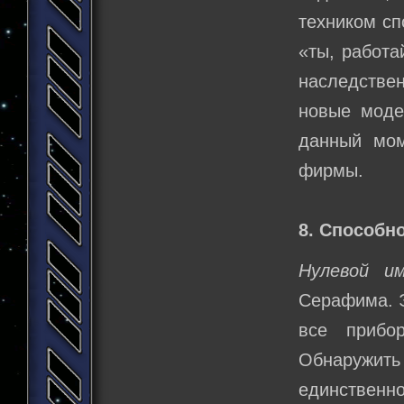
техником сп
«ты, работа
наследстве
новые моде
данный мом
фирмы.
8. Способно
Нулевой им
Серафима. Э
все прибо
Обнаружит
единственно