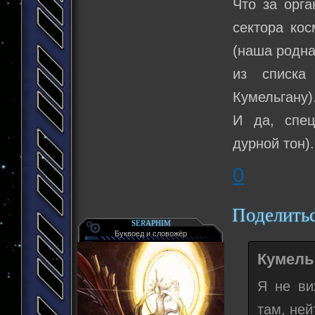
Что за орг
сектора кос
(наша родна
из списка
Кумельгану)
И да, спе
дурной тон).
0
Поделить
SERAPHIM
Буквоед и словожёр
Кумельг
Я не ви
там, не