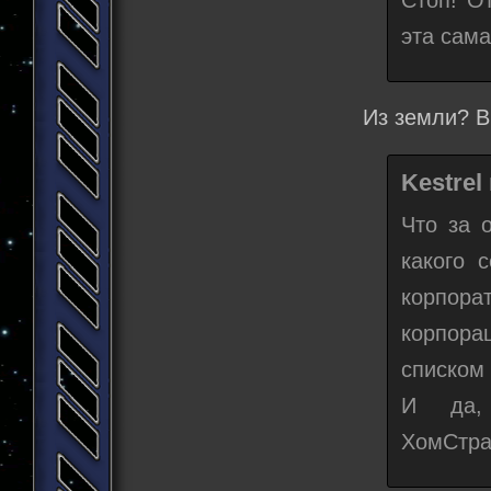
эта сама
Из земли? В
Kestrel
Что за 
какого 
корпора
корпора
списком 
И да, 
ХомСтра