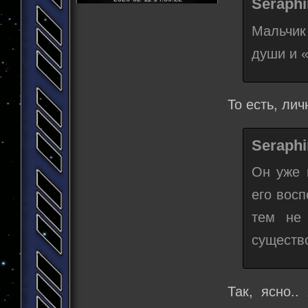
Seraphi
Мальчик
души и «
То есть, ли
Seraphi
Он уже 
его восп
тем не
существ
Так, ясно..