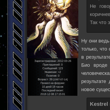
Не гово
коричнев
Так что 
Ну они ведь
только, что
в результат
Зарегистрирован
: 2012-03-26
Био вроде 
Приглашений:
0
Сообщений:
123
человеческ
Уважение:
+2
Позитив:
0
Возраст:
39
[1987-07-14]
результате 
Провел на форуме:
10 дней 18 часов
новое сущес
Последний визит:
2018-12-08 17:15:01
Kestrel