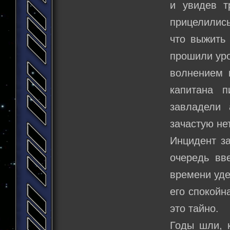
и увидев т
прицелилис
что выжить 
прошили уро
волнением 
капитана п
завладели 
зачастую не
Инцидент з
очередь вв
времени уде
его спокойн
это тайно.
Годы шли, 