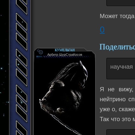
Может тогда
0
Поделить
КУМЕЛЬГАН
Арбитр ШурСтраКосов
научная
Я не вижу,
нейтрино с
уже о, скаж
Так что это 