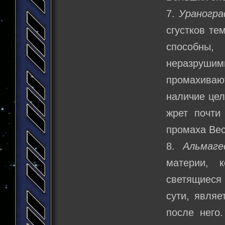
7.
Ураногра
сгустков те
способны,
неразруш
промахиваю
наличие цел
жрет почти
промаха Вес
8.
Альмаге
материи, 
светящиеся 
сути, являе
после него