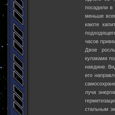
посадили в 
меньше всег
каюте капи
подходящего
часов приве
Двое росл
кулаками по
наедине. Ви
его направл
самосохран
луча энерг
герметизаци
стальным эк