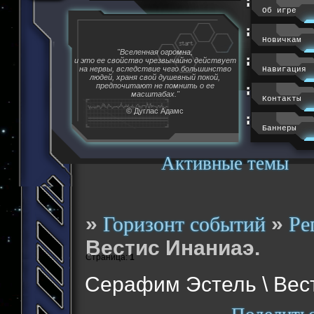
Об игре
Новичкам
"Вселенная огромна,
и это ее свойство чрезвычайно действует
на нервы, вследствие чего большинство
Навигация
людей, храня свой душевный покой,
предпочитают не помнить о ее
масштабах."
Контакты
© Дуглас Адамс
Баннеры
Активные темы
»
»
Горизонт событий
Ре
Вестис Инаниаэ.
Страница:
1
Серафим Эстель \ Вес