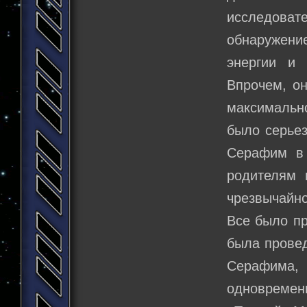
исследоват
обнаружени
энергии и 
Впрочем, о
максимально
было серьез
Серафим в 
родителям 
чрезвычайно
Все было пр
была провед
Серафима,
одновремен