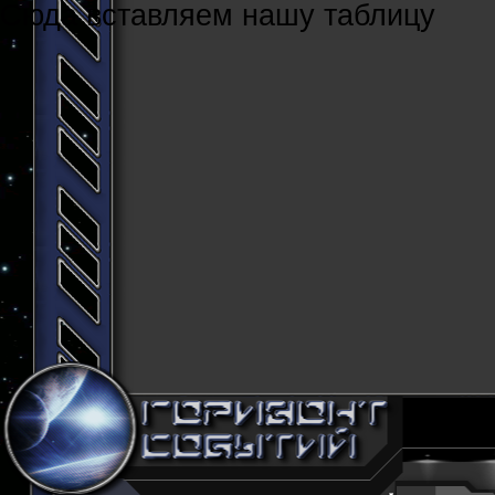
Cюда вставляем нашу таблицу