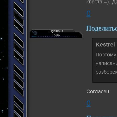
квеста =). 
0
Поделить
Tigellinus
Гость
Kestrel
Поэтому
написан
разбере
Согласен.
0