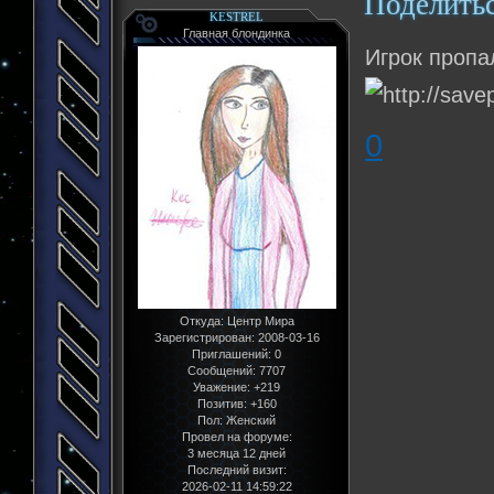
Поделить
KESTREL
Главная блондинка
Игрок пропа
0
Откуда:
Центр Мира
Зарегистрирован
: 2008-03-16
Приглашений:
0
Сообщений:
7707
Уважение:
+219
Позитив:
+160
Пол:
Женский
Провел на форуме:
3 месяца 12 дней
Последний визит:
2026-02-11 14:59:22