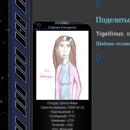
0
Поделить
KESTREL
Главная блондинка
Tigellinus
, 
Шаблон техли
0
Откуда:
Центр Мира
Зарегистрирован
: 2008-03-16
Приглашений:
0
Сообщений:
7707
Уважение:
+219
Позитив:
+160
Пол:
Женский