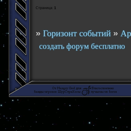
Страница:
1
»
»
Горизонт событий
Ар
создать форум бесплатно