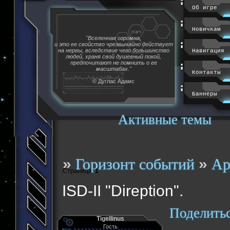
Об игре
Новичкам
"Вселенная огромна,
и это ее свойство чрезвычайно действует
на нервы, вследствие чего большинство
Навигация
людей, храня свой душевный покой,
предпочитают не помнить о ее
масштабах."
Контакты
© Дуглас Адамс
Баннеры
Активные темы
»
»
Горизонт событий
Ар
Страница:
1
ISD-II "Direption".
Поделить
Tigellinus
Гость