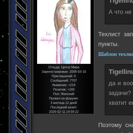
Tigelli
А что не
Техлист за
пункты.
Шаблон техли
Откуда:
Центр Мира
Tigelli
Зарегистрирован
: 2008-03-16
Приглашений:
0
Сообщений:
7707
да и во
Уважение:
+219
Позитив:
+160
задачи?
Пол:
Женский
Провел на форуме:
хватит 
3 месяца 12 дней
Последний визит:
2026-02-11 14:59:22
Поэтому сн