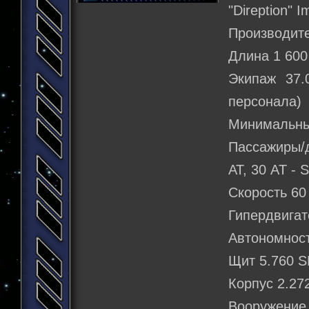
"Direption" I
Производите
Длина 1 600
Экипаж 37.
персонала)
Минимальны
Пассажиры/д
АТ, 30 AT - 
Скорость 6
Гипердвигат
Автономност
Щит 5.760 S
Корпус 2.27
Вооружение 