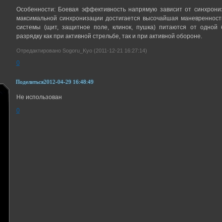
Особенности: Боевая эффективность напрямую зависит от синхрони
максимальной синхронизации достигается высочайшая маневренность 
системы (щит, защитное поле, клинок, пушка) питаются от одной 
разрядку как при активной стрельбе, так и при активной обороне.
Отредактировано Sogoru_Kyo (2011-12-21 16:27:14)
0
Поделиться
2012-04-29 16:48:49
Не использован
0