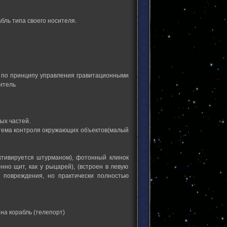
бль типа своего носителя.
 по принципу управления гравитационными
итель
ых частей.
тема контроля окружающих объектов(малый
ктивируется штурманом), фотонный клинок
нно щит, как у рыцарей), (встроен в левую
е повреждения, но практически полностью
на корабль (телепорт)