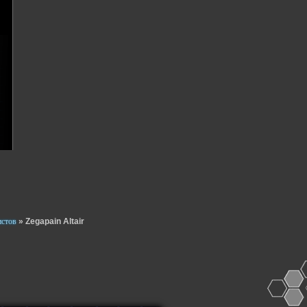
истов
»
Zegapain Altair