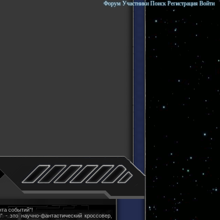
Форум
Участники
Поиск
Регистрация
Войти
та событий"!
" - это научно-фантастический кроссовер,