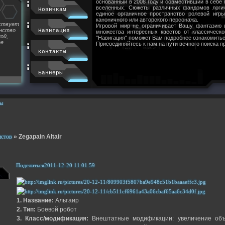
основанный в 2008 году и совместивший в себе
вселенных. Сюжеты различных фандомов логи
Новичкам
единое органичное пространство ролевой игр
каноничного или авторского персонажа.
йствует
Игровой мир не ограничивает Вашу фантазию 
инство
Навигация
множества интересных квестов от классическ
ой,
"Навигация" поможет Вам подробнее ознакомитьс
ее
Присоединяйтесь к нам на пути вечного поиска п
Контакты
Баннеры
ы
истов
»
Zegapain Altair
Поделиться
2011-12-20 11:01:59
1. Название:
Альтаир
2. Тип:
Боевой робот
3. Класс/модификация:
Внештатные модификации: увеличение объ