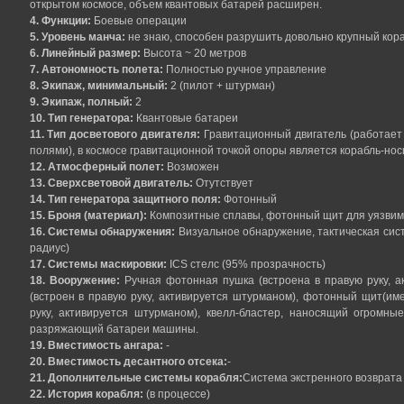
открытом космосе, объем квантовых батарей расширен.
4. Функции:
Боевые операции
5. Уровень манча:
не знаю, способен разрушить довольно крупный кора
6. Линейный размер:
Высота ~ 20 метров
7. Автономность полета:
Полностью ручное управление
8. Экипаж, минимальный:
2 (пилот + штурман)
9. Экипаж, полный:
2
10. Тип генератора:
Квантовые батареи
11. Тип досветового двигателя:
Гравитационный двигатель (работает
полями), в космосе гравитационной точкой опоры является корабль-нос
12. Атмосферный полет:
Возможен
13. Сверхсветовой двигатель:
Отутствует
14. Тип генератора защитного поля:
Фотонный
15. Броня (материал):
Композитные сплавы, фотонный щит для уязвим
16. Системы обнаружения:
Визуальное обнаружение, тактическая сис
радиус)
17. Системы маскировки:
ICS стелс (95% прозрачность)
18. Вооружение:
Ручная фотонная пушка (встроена в правую руку, а
(встроен в правую руку, активируется штурманом), фотонный щит(име
руку, активируется штурманом), квелл-бластер, наносящий огромны
разряжающий батареи машины.
19. Вместимость ангара:
-
20. Вместимость десантного отсека:
-
21. Дополнительные системы корабля:
Система экстренного возврата 
22. История корабля:
(в процессе)