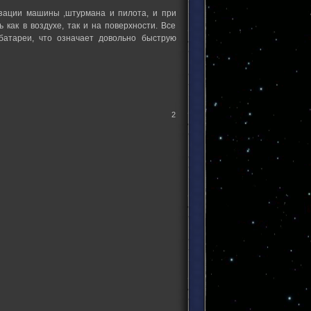
зации машины ,штурмана и пилота, и при
как в воздухе, так и на поверхности. Все
батареи, что означает довольно быструю
2