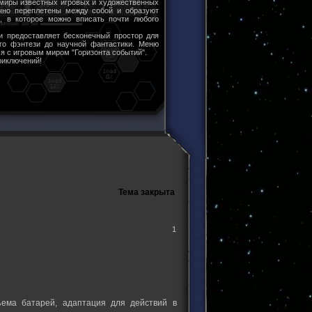
 миры известных игровых и художественных
чно переплетены между собой и образуют
ы, в которое можно вписать почти любого
и предоставляет бесконечный простор для
ого фэнтези до научной фантастики. Меню
я с игровым миром "Горизонта событий".
риключений!
Тема закрыта
1
ема батарей, адаптация для действий в