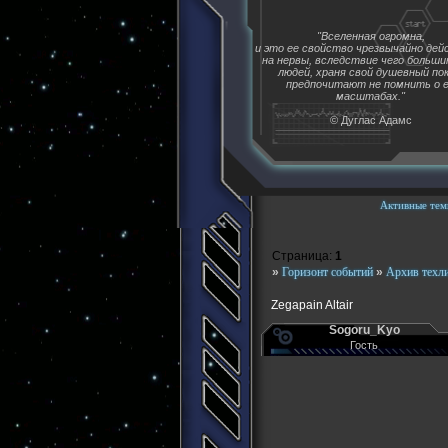
"Вселенная огромна,
и это ее свойство чрезвычайно де
на нервы, вследствие чего больш
людей, храня свой душевный пок
предпочитают не помнить о 
масштабах."
© Дуглас Адамс
Активные тем
Страница:
1
»
Горизонт событий
»
Архив техл
Zegapain Altair
Sogoru_Kyo
Гость