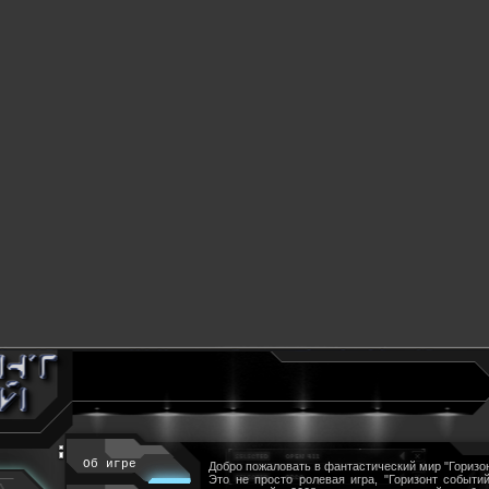
Об игре
Добро пожаловать в фантастический мир "Горизон
Это не просто ролевая игра, "Горизонт событий