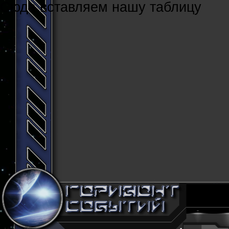
Cюда вставляем нашу таблицу