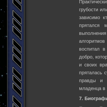
Практическ
грубости ил
зависимо к
прятался 
выполнени
алгоритмов 
воспитал в
добро, кото
и своих вра
пряталась с
правды и 
младенца в 
7. Биограф