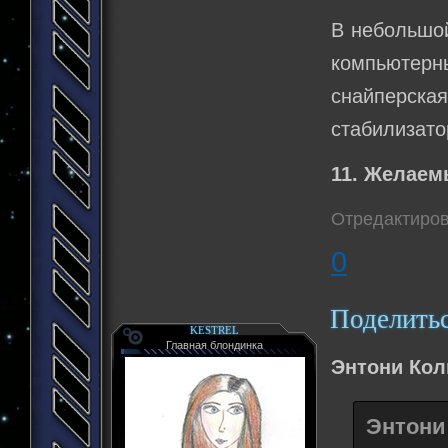
В небольшой
компьютер
снайперска
стабилизато
11. Желаем
Отредактиров
0
Поделить
KESTREL
Главная блондинка
Энтони Кол
Энтони 