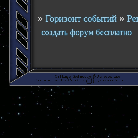
»
»
Горизонт событий
Ре
создать форум бесплатно