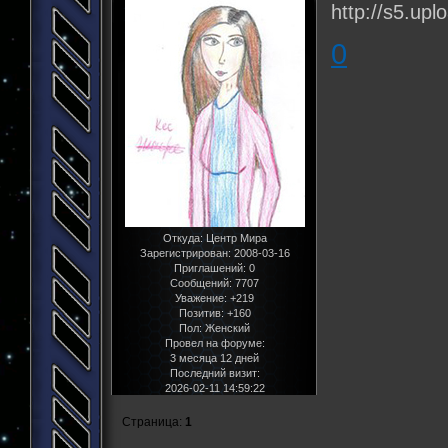
0
Откуда:
Центр Мира
Зарегистрирован
: 2008-03-16
Приглашений:
0
Сообщений:
7707
Уважение:
+219
Позитив:
+160
Пол:
Женский
Провел на форуме:
3 месяца 12 дней
Последний визит:
2026-02-11 14:59:22
Страница:
1