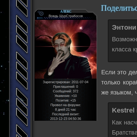
Поделить
АЛЕКС
Вождь ШурСтраКосов
Энтони 
Возможн
класса к
Если это де
только кора
Зарегистрирован
: 2011-07-04
Приглашений:
0
же языком, 
Сообщений:
372
Уважение:
+10
Позитив:
+15
Провел на форуме:
Kestrel
8 дней 21 час
Последний визит:
2013-12-23 04:50:36
Как насч
Братств