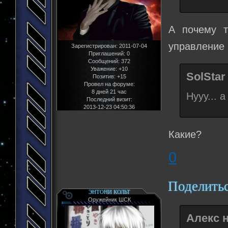
А почему т
управление 
Зарегистрирован
: 2011-07-04
Приглашений:
0
Сообщений:
372
Уважение:
+10
SolStar
Позитив:
+15
Провел на форуме:
8 дней 21 час
Нууу... 
Последний визит:
2013-12-23 04:50:36
Какие?
0
Поделить
ЭНТОНИ КОЛЬТ
Оружейник ШСК
Алекс н