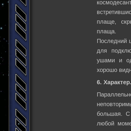
космодесант
встретившис
плаще, ск
плаща.
Последний ш
для подкл
ушами и од
хорошо вид
6. Характер
Параллельн
неповторим
большая. С 
любой моме