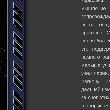
кораблем. 
мышление 
сопровождал
не настоящ
приятных. О
парня бил с
его поддер
намного ра
малыша учит
учил парня,
Легиону н
дальнейшем 
за счет эти
и прорывалс