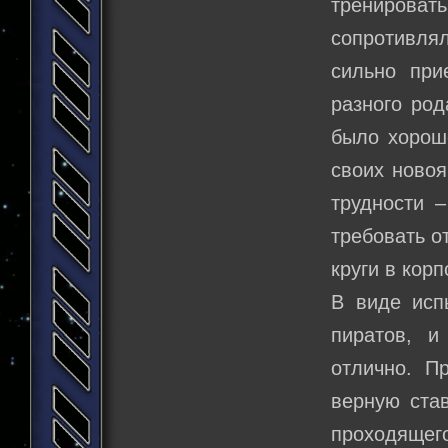
тренироват
сопротивля
сильно при
разного род
было хорошо
своих новоя
трудности 
требовать о
круги в кор
В виде исп
пиратов, и
отлично. П
верную став
проходящег