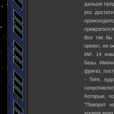
дальше прод
рос достато
происходил
превратилс
Все так бы
проект, не 
ИИ. 14 янв
базы. Именн
фрегат, пос
- Тетя, ку
сопротивля
Которые, п
"Поворот н
уровня вниз