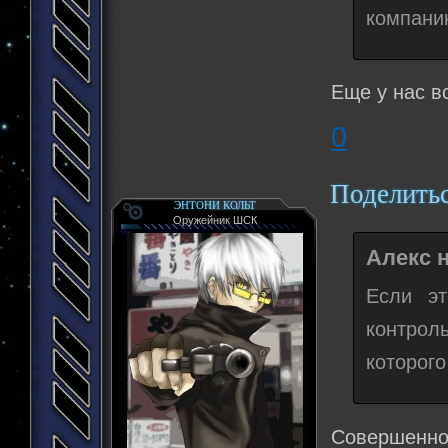
компани
Еще у нас в
0
Поделить
ЭНТОНИ КОЛЬТ
Оружейник ШСК
Алекс н
Если э
контрол
которого
Совершенно 