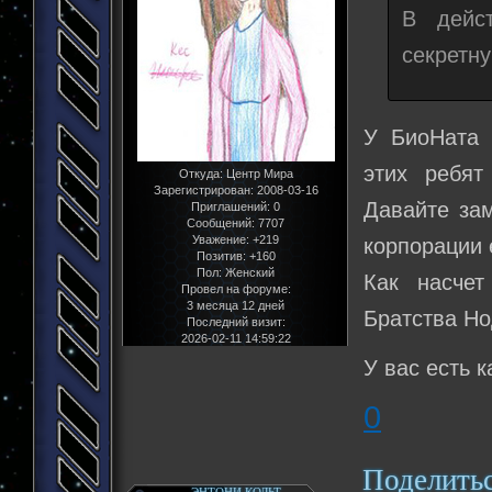
В дейст
секретну
У БиоНата 
этих ребят
Откуда:
Центр Мира
Зарегистрирован
: 2008-03-16
Давайте зам
Приглашений:
0
Сообщений:
7707
Уважение:
+219
корпорации 
Позитив:
+160
Пол:
Женский
Как насчет
Провел на форуме:
3 месяца 12 дней
Братства Но
Последний визит:
2026-02-11 14:59:22
У вас есть 
0
Поделить