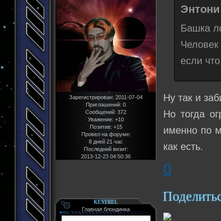
Энтони 
Башка лоп
Человек
если что
Ну так и за
Зарегистрирован
: 2011-07-04
Приглашений:
0
Но тогда ог
Сообщений:
372
Уважение:
+10
Позитив:
+15
именно по м
Провел на форуме:
8 дней 21 час
как есть.
Последний визит:
2013-12-23 04:50:36
0
Поделить
KESTREL
Главная блондинка