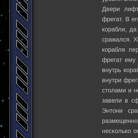
Двери лифт
фрегат. В е
корабли, да
сражался. Х
корабля пе
фрегат ему 
внутрь кор
внутри фрег
столами и н
завели в сф
Энтони ср
размещенно
несколько о