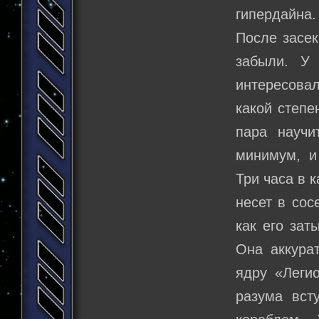
гипердайна.
После засек
забыли. У 
интересова
какой степе
пара научи
минимум, и 
Три часа в 
несет в сос
как его зат
Она аккурат
ядру «Леги
разума вст