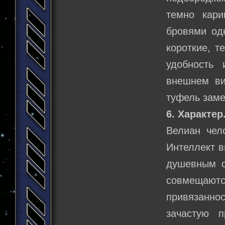
темно кар
бровями од
короткие, т
удобность 
внешнем ви
туфель заме
6. Характер
Велиан чел
Интеллект в
душевным с
совмещают
привязанн
зачастую п