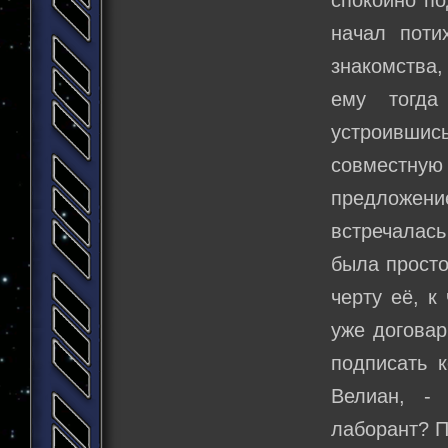
спокойно по
начал поти
знакомства,
ему тогда
устроивши
совместную 
предложен
встречалась
была просто
черту её, к
уже договар
подписать к
Велиан, -
лаборант? П