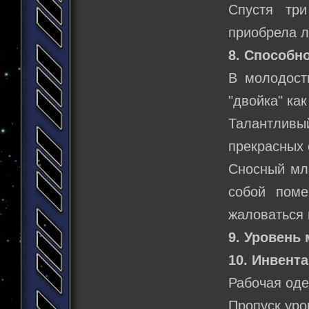
Спустя тр
приобрела 
8. Способно
В молодост
"двойка" ка
Талантлив
прекрасных 
Сносный мла
собой поме
жаловаться 
9. Уровень 
10. Инвента
Рабочая оде
Пропуск уро