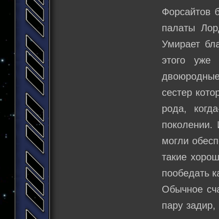
Форсайтов б
палаты Лор
Умирает бла
этого уже
двоюродные 
сестер кото
рода, когд
поколении. 
могли обесп
такие хорош
пообедать к
Обычное сча
пару задир,