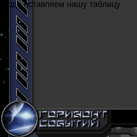
Cюда вставляем нашу таблицу