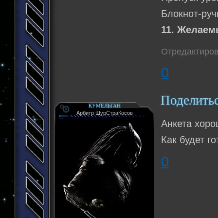
Блокнот-руч
11. Желаем
Отредактиров
0
Поделить
КУМЕЛЬГАН
Арбитр ШурСтраКосов
Анкета хоро
Как будет г
0