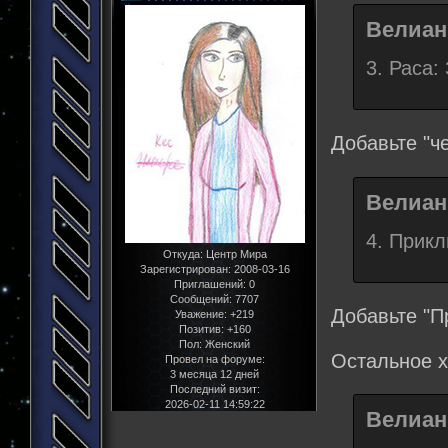
Велиан
3. Раса:
Добавьте "ч
Велиан
4. Прикл
Откуда:
Центр Мира
Зарегистрирован
: 2008-03-16
Приглашений:
0
Сообщений:
7707
Добавьте "П
Уважение:
+219
Позитив:
+160
Пол:
Женский
Остальное х
Провел на форуме:
3 месяца 12 дней
Последний визит:
2026-02-11 14:59:22
Велиан