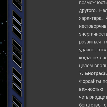
возможност
другого. Не
характера.
несговорчи
энергичнос
развиться 
удачно, отв
когда не оч
целом вполн
7. Биограф
Форсайты по
важностью
четырнадца
богатство 