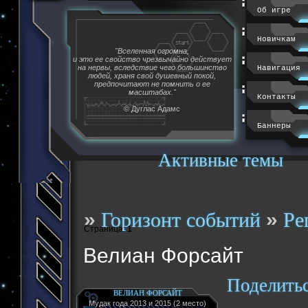
Об игре
Новичкам
"Вселенная огромна,
и это ее свойство чрезвычайно действует
на нервы, вследствие чего большинство
Навигация
людей, храня свой душевный покой,
предпочитают не помнить о ее
масштабах."
Контакты
© Дуглас Адамс
Баннеры
Активные темы
»
»
Горизонт событий
Ре
Страница:
1
Велиан Форсайт
Поделить
ВЕЛИАН ФОРСАЙТ
Мудак года 2013 и 2015 (2 место)