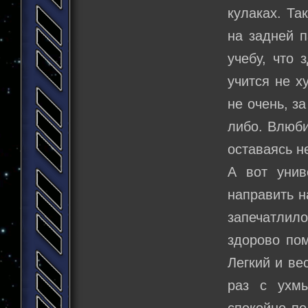
кулаках. Та
на задней 
учебу, что 
учится не х
не очень, за
либо. Влюби
оставаясь н
А вот унив
направить н
запечатлил
здорово по
Легкий и ве
раз с ухм