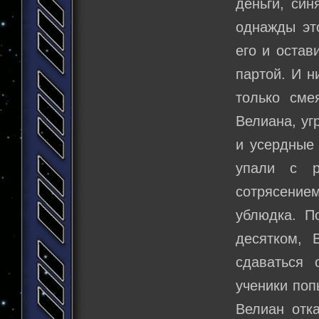
деньги, син
однажды эт
его и остав
партой. И ни
только сме
Велиана, уг
и усердные 
упали с р
сотрясением
ублюдка. П
десятком, 
сдаваться 
ученики поп
Велиан отк