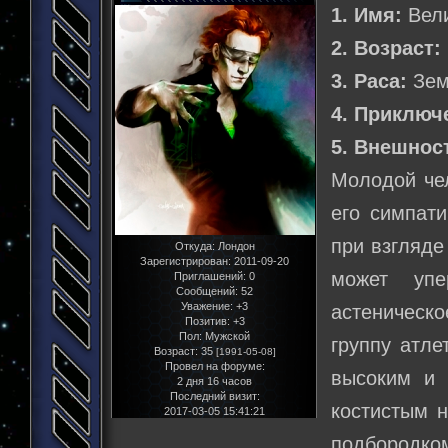
1. Имя:
Вели
2. Возраст:
3. Раса:
Зем
4. Приключ
5. Внешнос
Молодой чел
его симпати
при взгляде
Откуда:
Лондон
Зарегистрирован
: 2011-09-20
может упе
Приглашений:
0
Сообщений:
52
Уважение:
+3
астеническо
Позитив:
+3
Пол:
Мужской
группу атле
Возраст:
35
[1991-05-08]
Провел на форуме:
высоким и
2 дня 16 часов
Последний визит:
костистым 
2017-03-05 15:41:21
подбородко