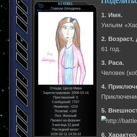
Поделить
KESTREL
Главная блондинка
1. Имя.
Уильям «Хас
2. Возраст,
61 год.
3. Раса.
Человек (ко
4. Приключ
Откуда:
Центр Мира
Зарегистрирован
: 2008-03-16
Приключение 
Приглашений:
0
Сообщений:
7707
Уважение:
+219
5. Внешнос
Позитив:
+160
Пол:
Женский
Провел на форуме:
3 месяца 12 дней
Последний визит:
6. Характер
2026-02-11 14:59:22