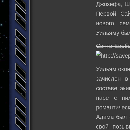
Джозефа, Шэ
Первой Сай
нового се
Уильяму был
Санта-Барб
Уильям окон
зачислен в
составе эки
паре с пи
романтичес
Адама был 
свой позыв