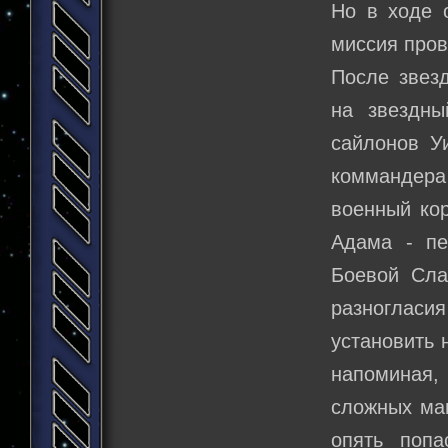
Но в ходе 
миссия пров
После звез
на звездны
сайлонов У
коммандера 
военный кор
Адама - пе
Боевой Сла
разногласи
установить 
напоминая,
сложных маш
опять поп