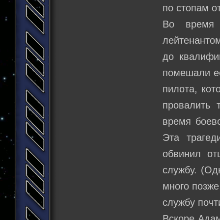
по стопам о
Во время 
лейтенантом
до квалифик
помешали ее
пилота, кот
провалить т
время боево
Эта трагед
обвинил от
службу. (Од
много позже
службу почт
Вскоре Адам