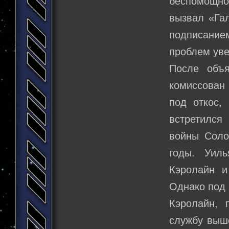
беспомощно 
вызвал «Гал
подписание
проблем уве
После объ
комиссован 
под откос, 
встретилс
войны Соло
годы. Уил
Кэролайн и
Однако под 
Кэролайн, 
службу выше