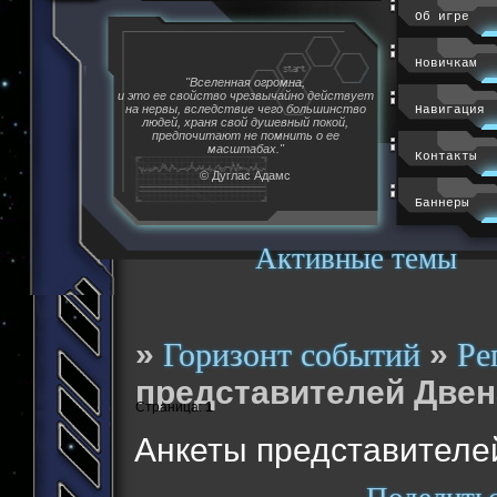
Об игре
Новичкам
"Вселенная огромна,
и это ее свойство чрезвычайно действует
на нервы, вследствие чего большинство
Навигация
людей, храня свой душевный покой,
предпочитают не помнить о ее
масштабах."
Контакты
© Дуглас Адамс
Баннеры
Активные темы
»
»
Горизонт событий
Ре
представителей Двен
Страница:
1
Анкеты представителе