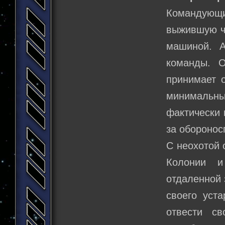
Командующий
выжившую ча
машиной. А
команды. О
принимает 
минимальн
фактически 
за оборонос
С неохотой 
Колонии и
отдаленной 
своего уст
отвести с