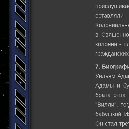
прислушива
оставляли
Колониальны
в Священно
колонии - п
гражданских
7. Биограф
Уильям Адам
Адамы и бу
брата отца
"Вилли", то
бабушкой И
Он стал тре