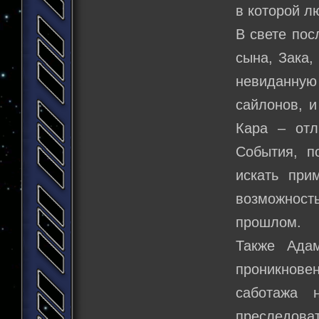
в которой л
В свете пос
сына, Зака,
невиданную 
сайлонов, и
Кара – отл
События, п
искать при
возможност
прошлом.
Также Адам
проникнов
саботажа 
преследова