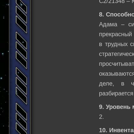
C2/21348 – 
8. Способно
Адама – с
прекрасный 
в трудных с
стратегич
просчитыв
оказываютс
деле, в ч
разбирается
9. Уровень 
2.
10. Инвента