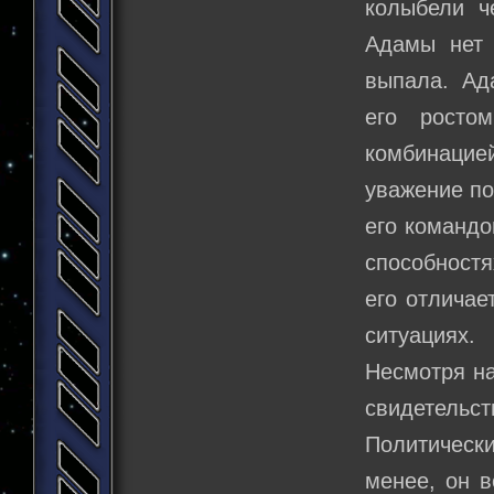
колыбели ч
Адамы нет 
выпала. Ад
его росто
комбинацией
уважение по
его командо
способностя
его отличае
ситуациях.
Несмотря на
свидетельст
Политическ
менее, он 