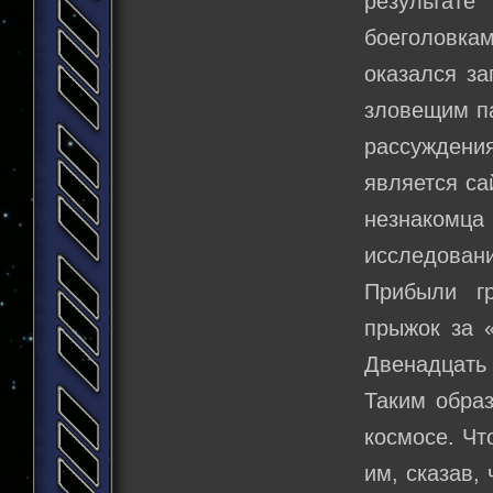
результат
боеголовк
оказался за
зловещим п
рассуждения
является са
незнакомц
исследован
Прибыли г
прыжок за 
Двенадцать 
Таким образ
космосе. Чт
им, сказав, 