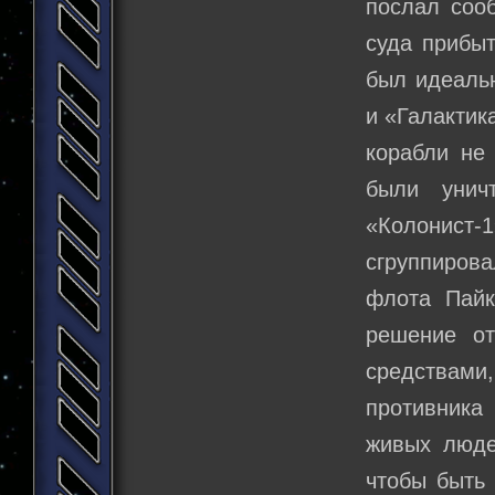
послал соо
суда прибыт
был идеаль
и «Галактик
корабли не
были унич
«Колонист
сгруппирова
флота Пайк
решение от
средствами
противника 
живых люде
чтобы быть