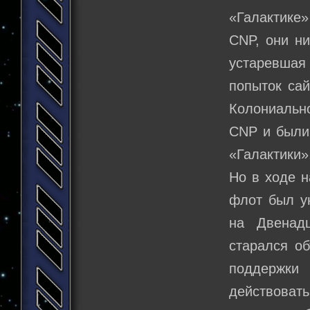
«Галактике»
CNP, они ни
устаревша
попыток са
Колониальн
CNP и были
«Галактики»
Но в ходе 
флот был у
на Двенад
старался об
поддержки
действоват