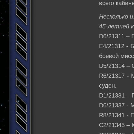
всего кабин
Несколько и
45-летней 
D6/21311 – 
E4/21312 - 
боевой мисс
D5/21314 – 
R6/21317 - 
суден.
D1/21331 – 
D6/21337 - 
R8/21341 - 
C2/21345 – 