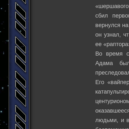
«шершавого»
сбил перво
вернулся на
он узнал, ч
ее «раптора
Во время с
Адама был
преследовал
Его «вайпе
катапультир
центурионо
оказавшееся
людьми, и в