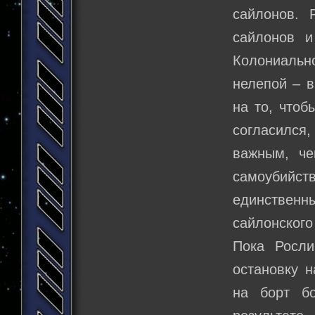
сайлонов. Р
сайлонов и
Колониаль
нелепой – в
на то, чтоб
согласился,
важным, че
самоубийст
единствен
сайлонского
Пока Росли
остановку н
на борт б