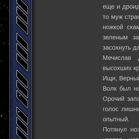
еще и дроид
то муж стра
ножкой ска
зеленым за
засохнуть д
Мечислав 
высохших кр
Ищи, Верный
Волк был на
Орочий запа
голос лишни
опытный.
Потянул но