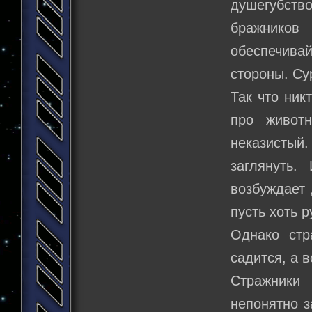
душегубство
бражников
обеспечивай
стороны. Су
Так что ник
про живот
неказистый.
заглянуть.
возбуждает 
пусть хоть 
Однако стр
садится, а в
Стражники 
непонятно з