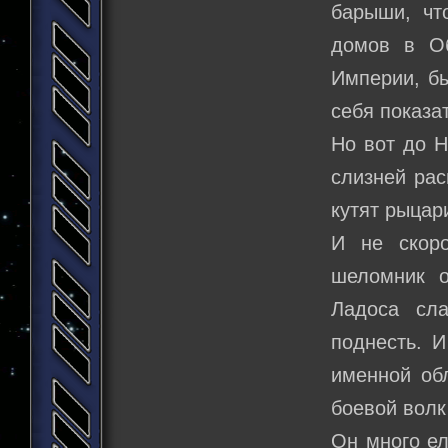
барыши, чт
домов в Об
Империи, бы
себя показа
Но вот до Н
слизней рас
кутят рыца
И не скоро
шеломник о
Ладоса сл
поднесть. И
именной обл
боевой волк
Он много ел