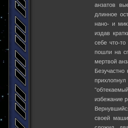
анзатов вы
длинное ос
нано- и мик
издав кратк
себе что-то
пошли на сп
мертвой анз
Безучастно
прихлопнул
"обтекаемый
избежание р
Вернувшийс
своей машин
сложил дв