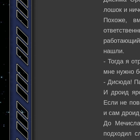
лошок и нич
Похоже, в
ответствен
работающий
нашли.
- Тогда я от
мне нужно б
- Дисюда! П
И дроид яр
Если не пов
и сам дроид
До Мечисла
подходил с