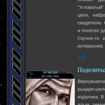
"Угловатый
цели, набр
свидетелю. 
и полетел д
Скучно-то 
интереснее.
+3
Поделить
МЕЧИСЛАВ
Во славу Леро
Вернувшего
рыцаря-шел
издалека. В
алым ремне