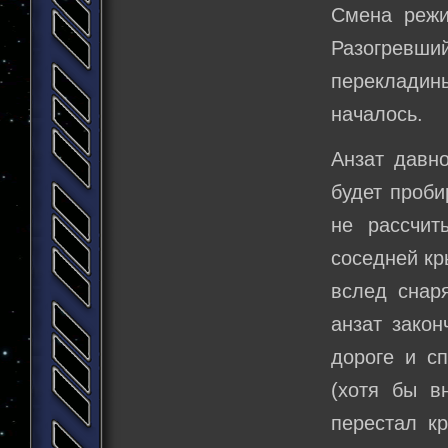
Смена режи
Разогревший
перекладин
началось.
Анзат давно
будет проби
не рассчит
соседней кр
вслед снар
анзат зако
дороге и сп
(хотя бы в
перестал кр