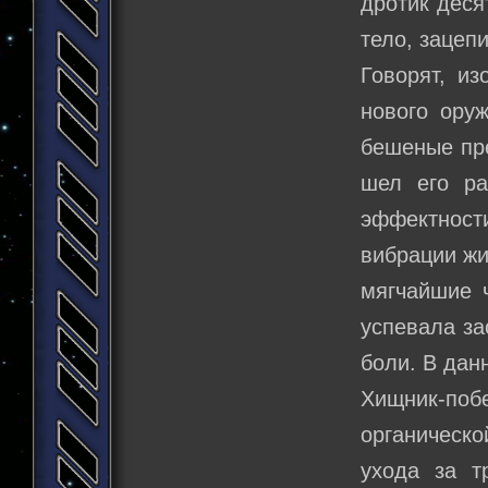
дротик деся
тело, зацеп
Говорят, из
нового оруж
бешеные пре
шел его ра
эффектност
вибрации жи
мягчайшие ч
успевала за
боли. В дан
Хищник-побе
органическо
ухода за т