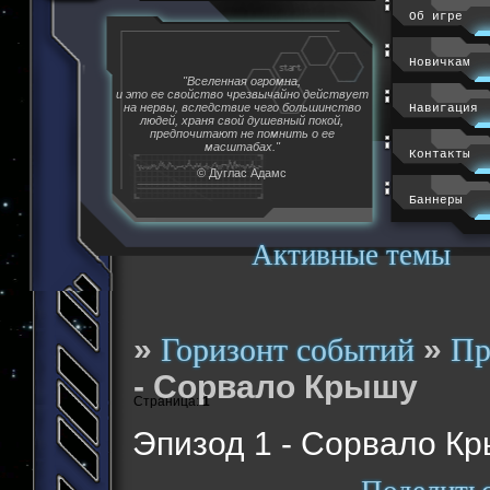
Об игре
Новичкам
"Вселенная огромна,
и это ее свойство чрезвычайно действует
на нервы, вследствие чего большинство
Навигация
людей, храня свой душевный покой,
предпочитают не помнить о ее
масштабах."
Контакты
© Дуглас Адамс
Баннеры
Активные темы
»
»
Горизонт событий
Пр
- Сорвало Крышу
Страница:
1
Эпизод 1 - Сорвало К