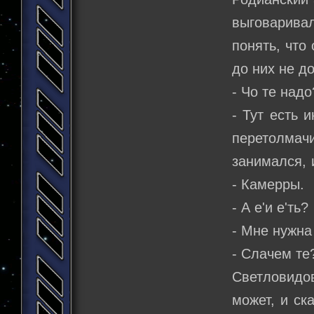
выговаривал
понять, что
до них не д
- Чо те надо
- Тут есть 
перетолмач
занимался, 
- Камерры.
- А е'и е'ть?
- Мне нужна
- Слачем те
Светловидо
может, и ск