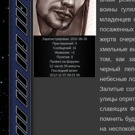
воины гуля
младенцев 
посаженных 
жертв очер
Зарегистрирован
: 2011-06-26
Приглашений:
0
хмельные ви
Сообщений:
31
Уважение:
+1
Позитив:
0
том, как з
Провел на форуме:
12 часов 34 минуты
черный пеп
Последний визит:
2012-11-07 00:01:56
небесные ло
Залитые сол
улицы опрят
славящих Ф
помнить буд
на неспокой