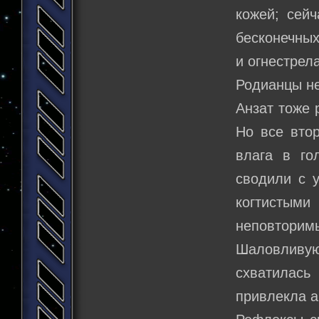
кожей; сейч
бесконечных
и огнестрел
Родианцы не
Анзат тоже 
Но все втор
влага в го
сводили с 
когтистыми
неповторимы
Шаловливую
схватилас
привлекла а