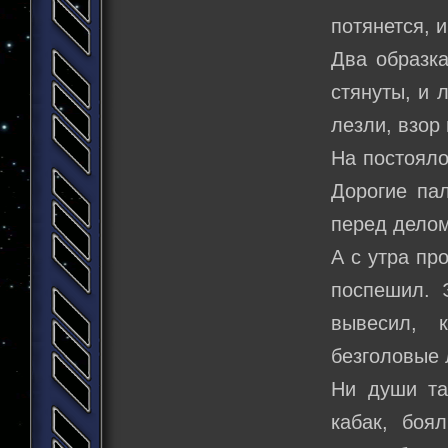
потянется, 
Два образка
стянуты, и 
лезли, взор
На постояло
Дорогие пал
перед делом
А с утра пр
поспешил. 
вывесил, 
безголовые 
Ни души та
кабак, боя