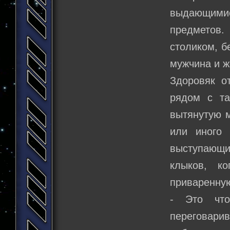
выдающими
предметов.
столиком, б
мужчина и ж
Здоровяк о
рядом с та
вытянутую м
или иного 
выступающим
клыков, к
приваренную
- Это что
переговари