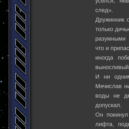
уселся, не
след».
Дружинник 
только дичь
разумными 
что и припа
иногда по
выносливый
И ни одни
Мечислав ни
воды не д
допускал.
Он покинул
лифта, под