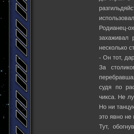
разгильдя
использовал
Родианец-ох
захаживал 
несколько с
- Он тот, да
За столик
перебравша
судя по ра
чикса. Не л
Но ни танцу
это явно не
Тут, обогн