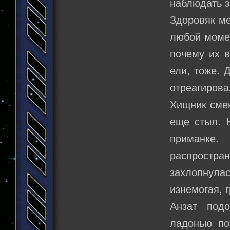
наблюдать з
Здоровяк ме
любой момен
почему их в
ели, тоже. 
отреагирова
Хищник сме
еще стыл. Н
приманке
распрост
захлопнулас
изнемогая, 
Анзат под
ладонью по