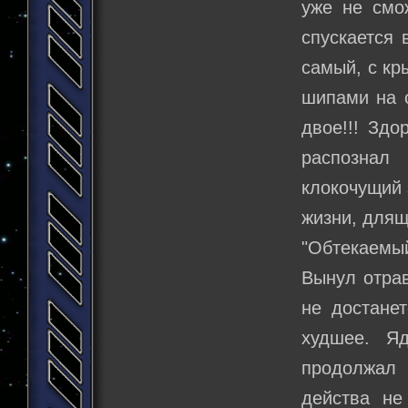
уже не смож
спускается 
самый, с кр
шипами на о
двое!!! Здо
распознал
клокочущий 
жизни, длящ
"Обтекаемы
Вынул отрав
не достанет
худшее. Я
продолжал 
действа не