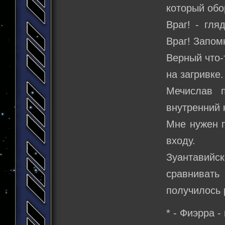
который обо
Враг! - гля
Враг! Запом
Верный что-
на загривке.
Мечислав 
внутренний 
Мне нужен п
входу.
Зуантавийс
сравнивать
получилось 
* - Фиэрра 