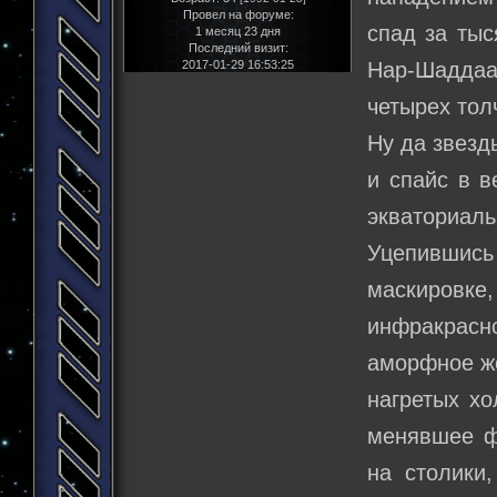
Провел на форуме:
спад за тыс
1 месяц 23 дня
Последний визит:
2017-01-29 16:53:25
Нар-Шаддаа;
четырех тол
Ну да звезд
и спайс в в
экваториаль
Уцепившись
маскировк
инфракрас
аморфное же
нагретых х
менявшее ф
на столики