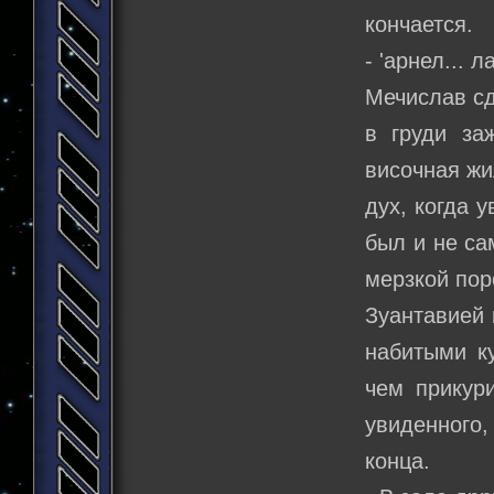
кончается.
- 'арнел... 
Мечислав сд
в груди за
височная жи
дух, когда 
был и не са
мерзкой пор
Зуантавией 
набитыми к
чем прикури
увиденного,
конца.