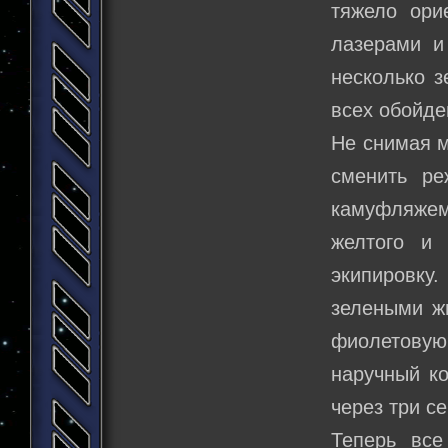
тяжело ори
лазерами и
несколько з
всех обойде
Не снимая м
сменить ре
камуфляжем
желтого и
экипировку
зелеными жи
фиолетовую
наручный к
через три с
Теперь все