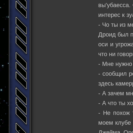
вы'убаесса.
интерес к зу
- Чо ты из 
Дроид был п
оси и угрож
что ни гово
- Мне нужно
- сообщил р
здесь камер
- А зачем мн
- А что ты 
- Не похож 
моем клубе 
Джейма Орс