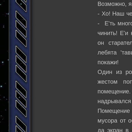
Возможно, я 
- Хо! Наш че
- Е'ть мног
чинить! Е'и 
он старате
лебята 'та
покажи!
Один из ро
жестом по
помещение. 
надрывался 
Помещение 
мусора от о
да экран в 