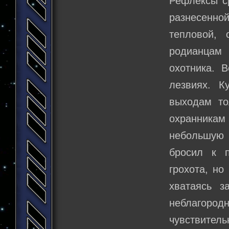
Рефлексы ср
разнесенной
тепловой,
родианцам 
охотника. 
лезвиях. К
выходам то
охранникам
небольшую 
бросил к п
грохота, но
хватаясь з
неблагородн
чувствитель