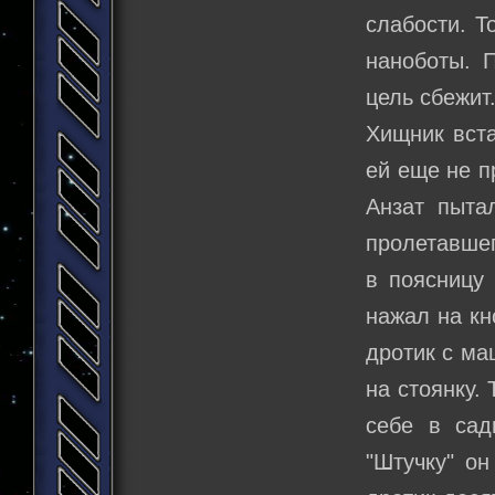
слабости. Т
наноботы. П
цель сбежит.
Хищник вста
ей еще не п
Анзат пыта
пролетавшег
в поясницу 
нажал на кн
дротик с ма
на стоянку.
себе в сад
"Штучку" он