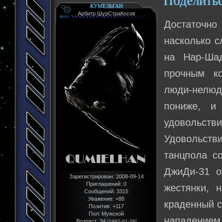
Поделить
КУМЕЛЬГАН
Арбитр ШурСтраКосов
Достаточно
насколько с
на Нар-Ша
прочным к
люди-нелю
пониже, и
удовольстви
Удовольст
танцпола с
ДжиДи-31 о
Зарегистрирован
: 2008-09-14
Приглашений:
0
жестянки, 
Сообщений:
3315
Уважение:
+88
краденный с
Позитив:
+117
Пол:
Мужской
нападением 
Возраст:
34
[1992-01-28]