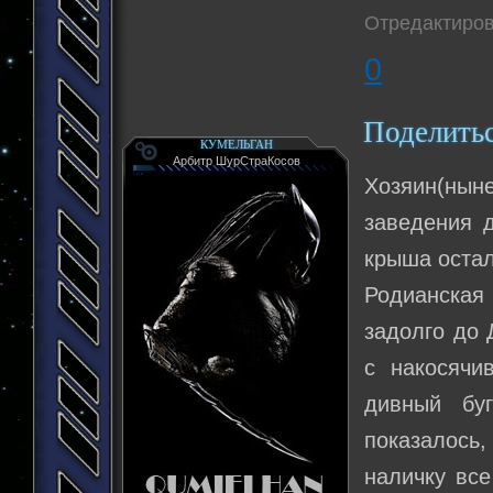
Отредактиров
0
Поделить
КУМЕЛЬГАН
Арбитр ШурСтраКосов
Хозяин(ны
заведения 
крыша остал
Родианская
задолго до 
с накосячи
дивный бу
показалось,
наличку все