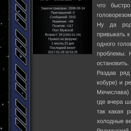
что быстро
Зарегистрирован
: 2008-09-14
Приглашений:
0
головорезом
Сообщений:
3315
Уважение:
+88
Ну да род
Позитив:
+117
Пол:
Мужской
привыкать к
Возраст:
34
[1992-01-28]
Провел на форуме:
одного голо
1 месяц 23 дня
Последний визит:
2017-01-29 16:53:25
проблемы. 
остановить.
Раздав ряд
кобуре) и р
Мечислава) 
где вчера ш
так какая р
холодные в
Родианский 