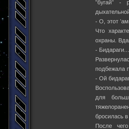
"бугай" -
дыхательной
- О, этот 'а
Что характ
охраны. Вда
- Бидараги..
Развернула
подбежала п
- Ой бидараг
Воспользов
для больш
тяжелоран
бросилась в
После чего