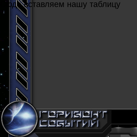
Cюда вставляем нашу таблицу