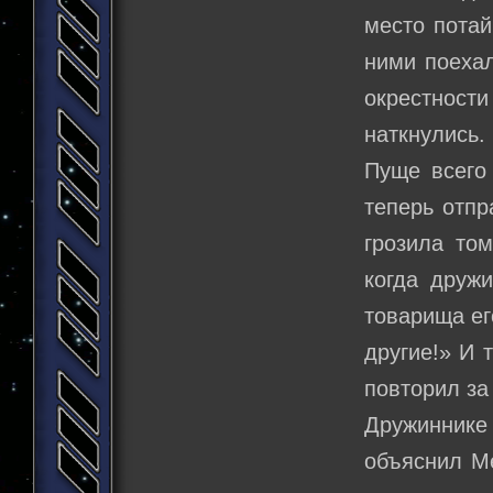
место потай
ними поехал
окрестнос
наткнулись.
Пуще всего 
теперь отпр
грозила то
когда дружи
товарища ег
другие!» И 
повторил за 
Дружиннике
объяснил Ме