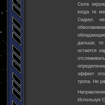
Сила окруж
когда те м
Сидиус не
обволакиваю
обладающие
дальше, то
остается х
отслежива
определенн
эффект это
тропа. Не ра
Направлени
Используя С