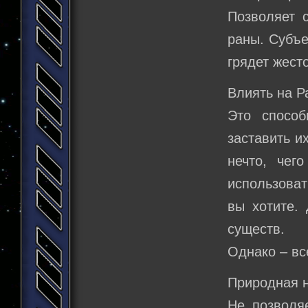
Позволяет с
раны. Субъе
грядет жест
Влиять на Р
Это способ
заставить и
нечто, чег
использоват
вы хотите. 
существ.
Однако – в
Природная 
Не позволя