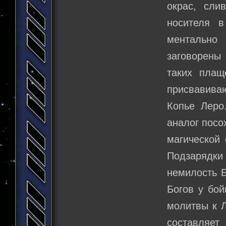
окрас, сли
носителя 
ментально
заговорены
таких плащ
присвавиваю
Копье Леро
аналог посо
магической 
Подзарядки 
немилость Б
Богов у бо
молитвы к Л
составляет