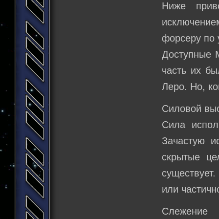
Ниже прив
исключени
форсеру по 
Доступные М
часть их бы
Леро. Но, к
Силовой вы
Сила испол
Зачастую и
скрытые це
существует
или частично
Слежение