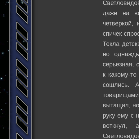
Светловидо
даже на в
четверкой, 
спичек спро
Текла детск
но однажды
серьезная, 
к какому-то
сошлись. 
товарищами
вытащил, но
руку ему с 
воткнул,
Светловидов