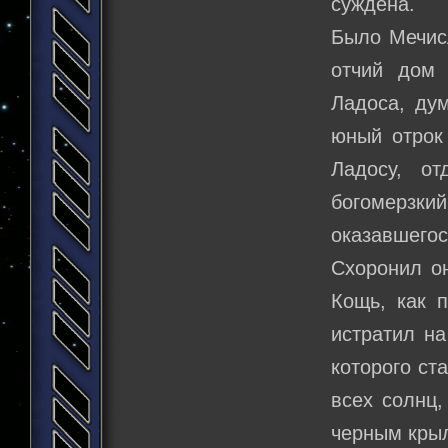
суждена.
Было Мечисл
отчий дом 
Ладоса, ду
юный отрок 
Ладосу, о
богомерзкий
оказавшегос
Схоронил он
Кощь, как п
истратил на
которого ст
всех солнц
черным крыл