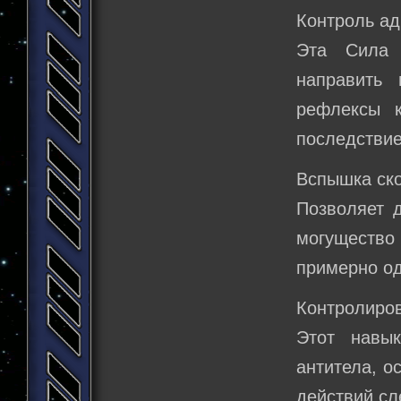
Контроль а
Эта Сила 
направить
рефлексы 
последствие
Вспышка ск
Позволяет д
могущество
примерно од
Контролиров
Этот навык
антитела, о
действий сл