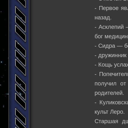
- Первое яв
назад.
- Асклепий 
бог медицин
- Сидра — б
- дружинник
- Кощь усла
- Попечител
получил от
родителей.
- Куликовск
культ Леро.
Старшая дщ