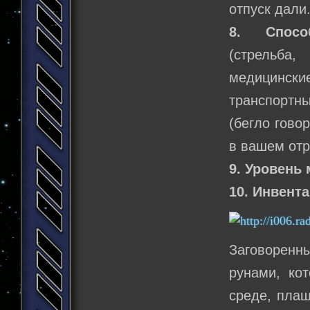
отпуск дали
8. Способ
(стрельба
медицинск
транспортн
(бегло гово
в вашем отря
9. Уровень 
10. Инвента
Заговоренн
рунами, ко
среде, плащ