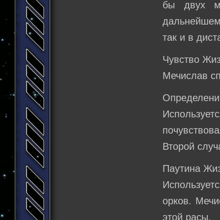
бы двух м
дальнейшем 
так и в дис
Чувство Жи
Мечислав сп
Определени
Использует
почувствов
Второй случ
Паутина Жи
Используетс
орков. Мечи
этой расы.