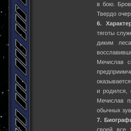
в бою. Бров
Твердо очер
6. Характер
тяготы служ
диким лес
восславив
Мечислав с
предприимч
оказывается
и родился, 
Мечислав п
обычных зуа
7. Биограф
своей все 