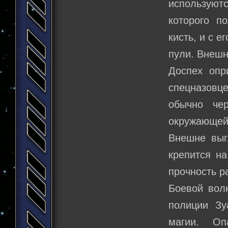
используютс
которого п
кисть, и с 
пули. Внешн
Доспех опр
спецназовце
обычно че
окружающей
Внешне выг
крепится на
прочность р
Боевой волк
полиции Зу
магии. Оп