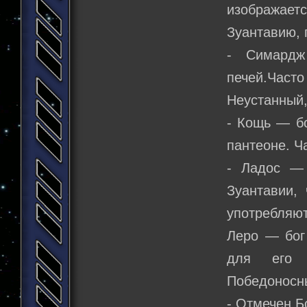
изображает
Зуантавию, 
- Симардж
печей.Час
Неустанный,
- Кощь — бо
пантеоне. Ч
- Ладос — 
Зуантавии,
употребляют
Леро — бог
для его о
Победоносны
- Отмечен Б