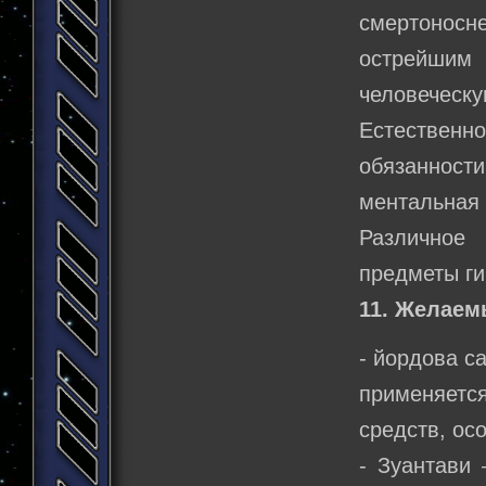
смертоносн
острейшим
человечес
Естественн
обязаннос
ментальная 
Различное
предметы ги
11. Желаем
- йордова с
применяетс
средств, ос
- Зуантави 