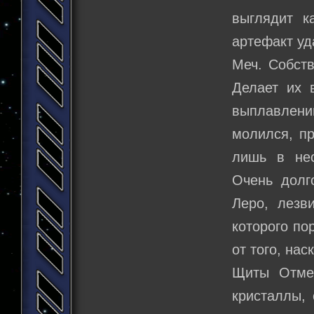
выглядит к
артефакт уд
Меч. Собств
Делает их 
выплавлени
молился, пр
лишь в нес
Очень долг
Леро, лезв
которого по
от того, на
Щиты Отме
кристаллы,