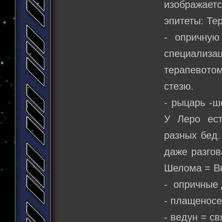
изображаетс
эпитеты: Те
- опричную
специализац
терапевото
стезю.
- рыцарь -
У Леро ест
разных бед.
даже разгов
Шелома = Вн
- опричные 
- плащенос
- ведун = с