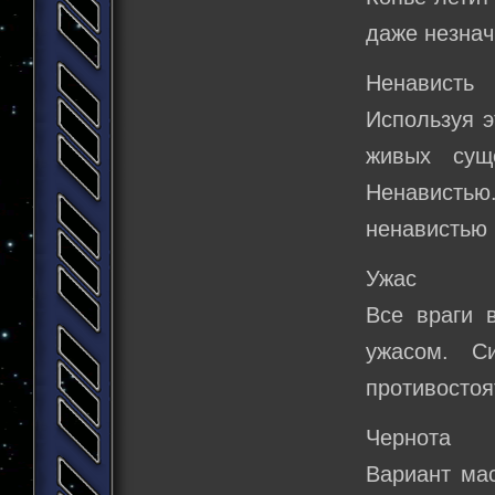
даже незнач
Ненависть
Используя э
живых сущ
Ненавистью
ненавистью 
Ужас
Все враги 
ужасом. С
противостоя
Чернота
Вариант мас