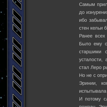
Самым прил
до изнурени
ибо забыва
стен кельи 
Ранее всех
Было ему о
старшими 
усталости, 
стал Леро 
Но не с опр
Эринии, ко
испытывала
И потому с
пожран Эри