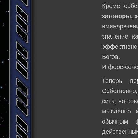
Кроме соб
заговоры, 
имянаречен
значение, к
эффективне
Богов.
И форс-сенс
Теперь пе
Собственно,
сита, но со
мысленно к
обычным ф
действенным