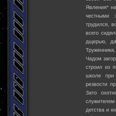
Явления* на
честными 
трудился, в
всего сидел
дщерью, да
Труженника.
Чадом загор
строил из п
школе при
резвости п
Зато охотн
служителем
детства и ю