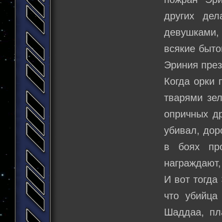
других де
девушками,
всякие быто
Эриния през
Когда орки 
тварями зел
опричных др
убивал, дор
в боях пр
награждают,
И вот тогда
что убийца
Шаддаа, пл