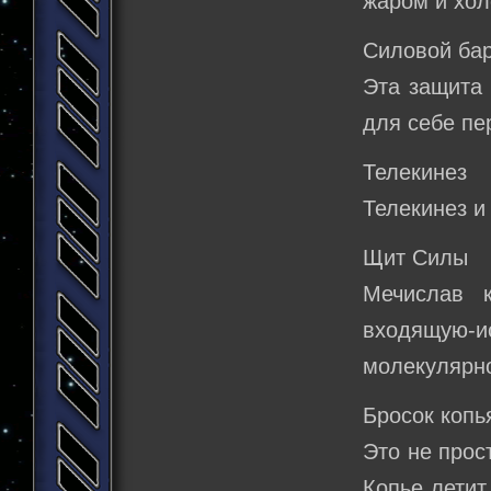
жаром и хол
Силовой ба
Эта защита 
для себе пе
Телекинез
Телекинез и
Щит Силы
Мечислав к
входящую-
молекулярно
Бросок копь
Это не прос
Копье летит