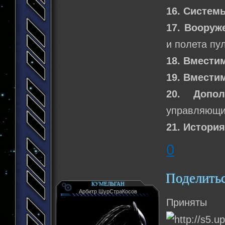
16. Систем
17. Вооруж
и полета пу
18. Вмести
19. Вмести
20. Допо
управляющий
21. История
0
Поделить
КУМЕЛЬГАН
Арбитр ШурСтраКосов
Приняты