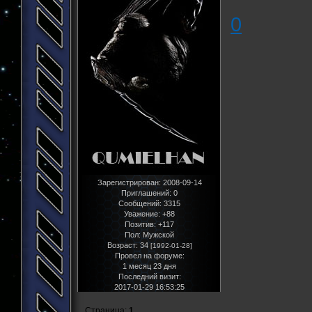
0
Зарегистрирован
: 2008-09-14
Приглашений:
0
Сообщений:
3315
Уважение:
+88
Позитив:
+117
Пол:
Мужской
Возраст:
34
[1992-01-28]
Провел на форуме:
1 месяц 23 дня
Последний визит:
2017-01-29 16:53:25
Страница:
1