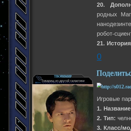
20. Допол
родных Маг
нанодезинт
робот-сциен
21. История
0
Поделить
ТВОРИМИР
Товарищ из другой галактики
Игровые па
1. Название
2. Тип:
челн
3. Класс/м