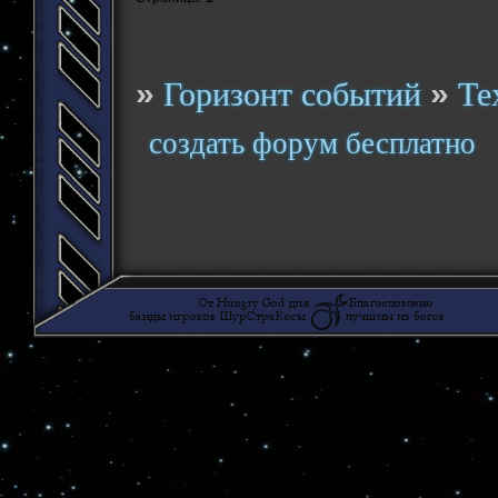
»
»
Горизонт событий
Те
создать форум бесплатно