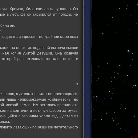
лечи. Хромая, Хило сделал пару шагов. Он
е в лесу, где он скрывался от погоды, не
била его.
л.
 задавать вопросов – по крайней мере пока
ями, на место их недавней встречи вышли
очная копия убитой девушки. Она окинула
 которой расползлось яркое алое пятно, и
3
 зашло, а дождь все никак не прекращался,
али лишь непромокаемые комбинезоны, но
дкой мокрой земле. Им осталось преодолеть
сел на корточки и потянул Шэрон за рукав.
ывающийся с вершины холма вид. Достал из
илась.
деловито лазающих по обшивке летательного