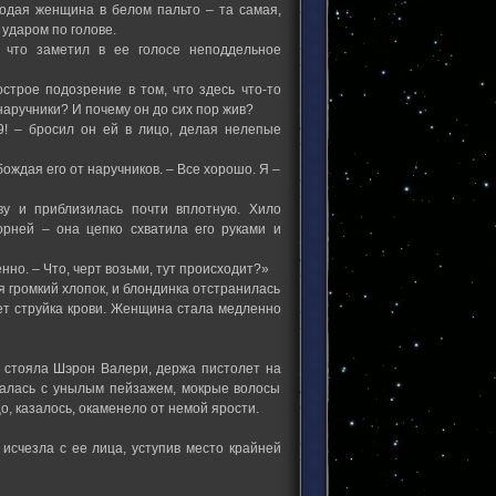
одая женщина в белом пальто – та самая,
 ударом по голове.
, что заметил в ее голосе неподдельное
острое подозрение в том, что здесь что-то
наручники? И почему он до сих пор жив?
9! – бросил он ей в лицо, делая нелепые
бождая его от наручников. – Все хорошо. Я –
ву и приблизилась почти вплотную. Хило
орней – она цепко схватила его руками и
нно. – Что, черт возьми, тут происходит?»
я громкий хлопок, и блондинка отстранилась
чет струйка крови. Женщина стала медленно
го стояла Шэрон Валери, держа пистолет на
валась с унылым пейзажем, мокрые волосы
о, казалось, окаменело от немой ярости.
 исчезла с ее лица, уступив место крайней