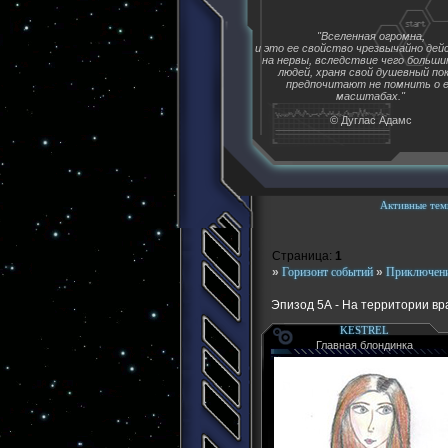
"Вселенная огромна,
и это ее свойство чрезвычайно де
на нервы, вследствие чего больш
людей, храня свой душевный пок
предпочитают не помнить о 
масштабах."
© Дуглас Адамс
Активные тем
Страница:
1
»
Горизонт событий
»
Приключение 
Эпизод 5А - На территории вр
KESTREL
Главная блондинка