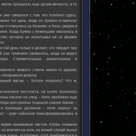
 могли прошагать еще целую вечность, в то
 уже смирился с тем, что погибнет здесь.
мнил тот день, когда он принял отчаянное
и столкнулись на Каприке, и Хило, увидев в
шине. Когда Бумер с беженцами оказалась в
ство, которое не испытывал аж со времен
те.
стой день только и делает, что твердит про
й раз тревожно сжималось, когда он видел
гуры. Стремительные, решительные и
ирокого мокрого ствола какого-то дерева.
ы обнаружили добычу.
окшей куртки. – Хотите поиграть? Что ж,
матического пистолета, не особо полезного
айлоны напали на след – Хило пробежал еще
Когда центурионы подошли совсем близко –
 и пугающих доспехов – Хило нырнул за
жет – руки сайлонов трансформировались в
ь ярким оранжевым светом. Клубы пламени
он вскочил на ноги, на всякий случай вынул
кам дождь, осторожно стал приближаться к