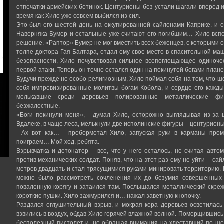
отпечатки армейских ботинок. Центурионы без устали шагали вперед и
время как Хило уже совсем выбился из сил.
Это был его шестой день на оккупированной сайлонами Каприке. и он
Наверняка Бумер и остальные уже считают его погибшим… Хило вспо
решение. «Раптор» Бумер не мог вместить всех беженцев, с которыми он
толпе доктора Гая Балтара, отдал ему свое место в спасительной ма
безопасности, Хило почувствовал сильное всепоглощающее одиноче
первой атаки. Теперь он точно остался один на покинутой богами плане
Будучи прежде не особо религиозным, Хило поймал себя на том, что ше
себя импровизированные молитвы богам Кобола, и сердце его кажды
мелькавшие среди деревьев полированные металлические фи
безжалостные.
«Боги покинули меня», - думал Хило, осторожно выглядывая из-за ш
Вдалеке, в чаще леса, мелькнули две исполинские фигуры – центурион
- Ах вот как… - пробормотал Хило, запуская руки в карманы пром
поиграем… Мой ход, ребята.
Взрывчатка и детонатор – все, что у него осталось, не считая авто
против механических солдат. Поняв, что на этот раз ему не уйти – с
метров двадцать и стал трясущимися руками минировать территорию. 
можно было рассмотреть сочленения их до безумия совершенных
поваленную корягу и затаился там. Послышался металлический скре
короткие пушки. Хило зажмурился и… нажал заветную кнопочку.
Раздался оглушительный взрыв, и мокрая кора деревьев осветилас
взвились в воздух, обдав Хило горячей влажной волной. Поморщившись, 
бесполезный пистолет и, не обращая внимания на хлеставший по ще