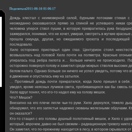
Поделиться
2011-06-16 01:06:17
Дождь хлестал с неимоверной силой, бурными потоками стекая с 
неожиданно оказавшегося прямо за спиной не успевшего никак сре
человека уперся ствол пушки, в которую превратилась рука бездушно
зажмурился, понимая, что не хочет, умирая, смотреть в жуткие красные
прошла секунда, другая, но ожидаемого грохота и последующей
последовало.
Хило осторожно приоткрыл один глаз. Центурион стоял неестест
возвышалась над головой Хило почти на полметра. Красные огоньки
упиралась под ребра пилота и… больше ничего не происходило. Пов
осторожно повернул голову и заметил среди мокрых стволов высоких де
белом пальто. Однако больше он ничего не успел увидеть, потому что
в движение и опустилась ему на затылок.
… Противный дождь почти прекратился, когда Хило пришел в себя. 
увидел, кроме неясных лучиков света, пробивающихся как бы сквозь п
Хило вдруг понял, что кто-то надел ему на голову мешок.
Что? Мешок?
Внезапно на его плечи легли чьи-то руки. Хило дернулся, тяжело ды
обнаружил, что его запястья надежно скованы железными обручами. Кто
он оказался?
Кто-то стащил с его головы душный полотняный мешок, и Хило с удо
который, впрочем, давно не был свежим – радиационную тревогу никто 
Он заметил, что по-прежнему находится в лесу, в котором скрывался о