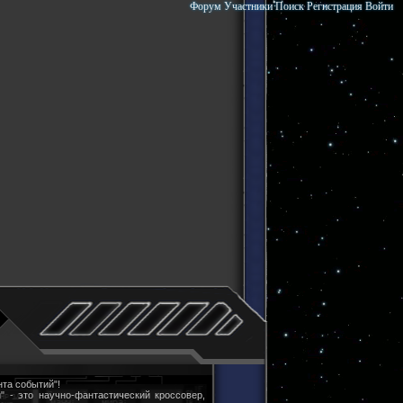
Форум
Участники
Поиск
Регистрация
Войти
та событий"!
" - это научно-фантастический кроссовер,