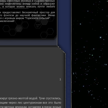
 миры известных игровых и художественных
чно переплетены между собой и образуют
ы, в которое можно вписать почти любого
и предоставляет бесконечный простор для
ого фэнтези до научной фантастики. Меню
я с игровым миром "Горизонта событий".
риключений!
1
круг грязно-желтой водой. Тучи сгустились,
ающим через лес центурионам все это было
яти метрах впереди, оставляя в грязи ясные