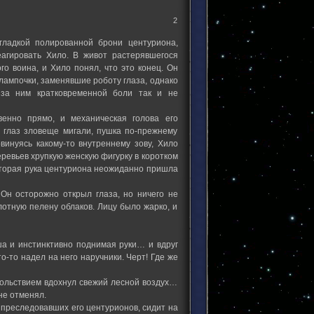
2
гладкой полированной брони центуриона,
агировать Хило. В живот растерявшегося
го воина, и Хило понял, что это конец. Он
 лампочки, заменявшие роботу глаза, однако
 за ним кратковременной боли так и не
венно прямо, и механическая голова его
 глаз зловеще мигали, пушка по-прежнему
инуясь какому-то внутреннему зову, Хило
ревьев хрупкую женскую фигурку в коротком
 вторая рука центуриона неожиданно пришла
Он осторожно открыл глаза, но ничего не
лотную пелену облаков. Лицу было жарко, и
ша и инстинктивно поднимая руки… и вдруг
-то надел на него наручники. Черт! Где же
вольствием вдохнул свежий лесной воздух…
не отменял.
т преследовавших его центурионов, сидит на