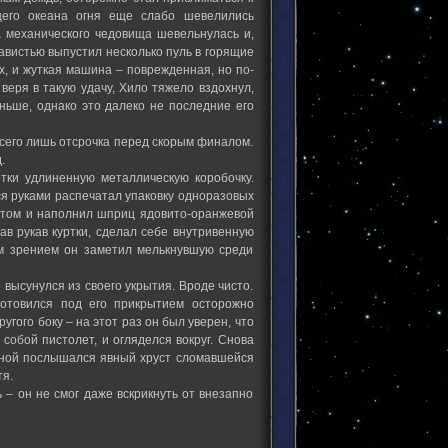
его океана огня еще слабо шевелились
 механического чедовища шевельнулась и,
авистью выпустил несколько пуль в горящие
х, и жуткая машина – поврежденная, но по-
еря в такую удачу, Хило тяжело вздохнул,
еньше, однако это далеко не последние его
 всего лишь отсрочка перед скорым финалом.
д.
ртки удлиненную металлическую коробочку.
ся руками распечатал упаковку одноразовых
атом и наполнил шприц ядовито-оранжевой
тав рукав куртки, сделал себе внутривенную
м зрением он заметил мелькнувшую среди
высунулся из своего укрытия. Вроде чисто.
готовился под его прикрытием осторожно
угого боку – на этот раз он был уверен, что
собой пистолет, и огляделся вокруг. Снова
спиной послышался явный хруст сломавшейся
тя.
 – он не смог даже вскрикнуть от внезапно