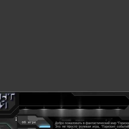
Об игре
Добро пожаловать в фантастический мир "Горизон
Это не просто ролевая игра, "Горизонт событий