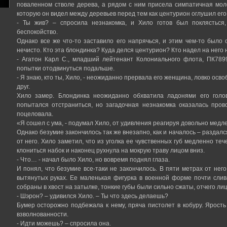
поваленном стволе дерева, а рядом с ним присела симпатичная мол
которую он видел между деревьев перед тем как центурион оглушил его
- Ты жив? – спросила незнакомка, и Хило готов был поклясться
беспокойство.
Однако все же что-то заставило его напрячься, и этим чем-то было 
нечисто. Кто эта блондинка? Куда делся центурион? Кто надел на него 
- Агатон Карл С., младший лейтенант Колониального флота, ПК789
попытки отодвинуться подальше.
- Я знаю, кто ты, Хило, - неожиданно прервала его женщина, ловко осво
друг.
Хило замер. Блондинка неожиданно обхватила ладонями его голо
попытался отстраниться, но загадочная незнакомка оказалась пров
поцеловала.
«Я сошел с ума, - подумал Хило, от удивления реагируя довольно медле
Однако безумие закончилось так же внезапно, как и началось – раздалс
от него. Хило заметил, что из уголка ее чувственных губ медленно те
клониться набок и наконец рухнула на мокрую траву лицом вниз.
- Что… - начал было Хило, но вовремя поднял глаза.
И понял, что безумие все-таки не закончилось. В пяти метрах от не
вытянутых руках. Ее маленькая фигурка в военной форме почти сли
собраны в хвост на затылке, тонкие губы были сильно сжаты, отчего лиц
- Шэрон? – удивился Хило. – Ты что здесь делаешь?
Бумер осторожно подбежала к нему, пряча пистолет в кобуру. Ярость
взволнованности.
- Идти можешь? – спросила она.