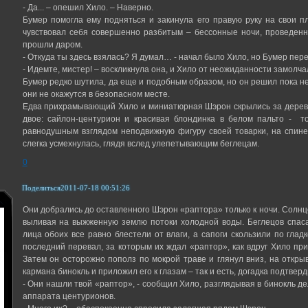
- Да... – опешил Хило. – Наверно.
Бумер помогла ему подняться и закинула его правую руку на свои п
чувствовал себя совершенно разбитым – бессонные ночи, проведенны
прошли даром.
- Откуда ты здесь взялась? Я думал… - начал было Хило, но Бумер пере
- Идемте, мистер! – воскликнула она, и Хило от неожиданности замолча
Бумер редко шутила, да еще и подобным образом, но он решил пока не
они не окажутся в безопасном месте.
Едва прихрамывающий Хило и миниатюрная Шэрон скрылись за деревь
двое: сайлон-центурион и красивая блондинка в белом пальто - т
равнодушным взглядом неподвижную фигуру своей товарки, на спине
слегка усмехнулась, глядя вслед улепетывающим беглецам.
0
Поделиться
2011-07-18 00:51:26
Они добрались до оставленного Шэрон «раптора» только к ночи. Солнце
выливая на выжженную землю потоки холодной воды. Беглецов спас
лица обоих все равно блестели от влаги, а сапоги скользили по гла
последний перевал, за которым их ждал «раптор», как вдруг Хило при
Затем он осторожно пополз по мокрой траве и глянул вниз, на откр
кармана бинокль и приложил его к глазам – так и есть, догадка подтверд
- Они нашли твой «раптор», - сообщил Хило, разглядывая в бинокль 
аппарата центурионов.