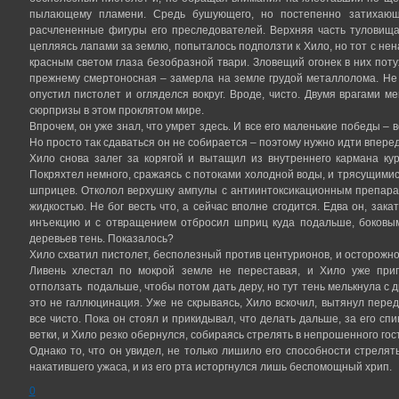
пылающему пламени. Средь бушующего, но постепенно затихающ
расчлененные фигуры его преследователей. Верхняя часть туловища
цепляясь лапами за землю, попыталось подползти к Хило, но тот с нен
красным светом глаза безобразной твари. Зловещий огонек в них поту
прежнему смертоносная – замерла на земле грудой металлолома. Не в
опустил пистолет и огляделся вокруг. Вроде, чисто. Двумя врагами м
сюрпризы в этом проклятом мире.
Впрочем, он уже знал, что умрет здесь. И все его маленькие победы –
Но просто так сдаваться он не собирается – поэтому нужно идти впере
Хило снова залег за корягой и вытащил из внутреннего кармана ку
Покряхтел немного, сражаясь с потоками холодной воды, и трясущими
шприцев. Отколол верхушку ампулы с антиинтоксикационным препар
жидкостью. Не бог весть что, а сейчас вполне сгодится. Едва он, зака
инъекцию и с отвращением отбросил шприц куда подальше, боковы
деревьев тень. Показалось?
Хило схватил пистолет, бесполезный против центурионов, и осторожно 
Ливень хлестал по мокрой земле не переставая, и Хило уже при
отползать подальше, чтобы потом дать деру, но тут тень мелькнула с др
это не галлюцинация. Уже не скрываясь, Хило вскочил, вытянул перед 
все чисто. Пока он стоял и прикидывал, что делать дальше, за его 
ветки, и Хило резко обернулся, собираясь стрелять в непрошенного гос
Однако то, что он увидел, не только лишило его способности стрелять
накатившего ужаса, и из его рта исторгнулся лишь беспомощный хрип.
0