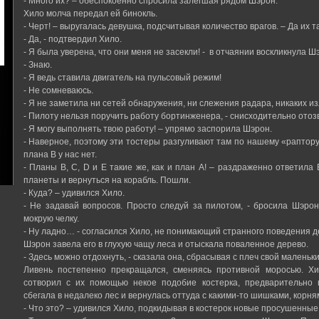
- Много их? – обеспокоенно спросила залегшая рядом Шэрон.
Хило молча передал ей бинокль.
- Черт! – выругалась девушка, подсчитывая количество врагов. – Да их
- Да, - подтвердил Хило.
- Я была уверена, что они меня не засекли! - в отчаянии воскликнула Ш
- Знаю.
- Я ведь ставила двигатель на пульсовый режим!
- Не сомневаюсь.
- Я не заметила ни сетей обнаружения, ни слежения радара, никаких и
- Пилоту нельзя поручить работу бортинженера, - снисходительно отоз
- Я могу выполнять твою работу! – упрямо заспорила Шэрон.
- Наверное, поэтому эти тостеры разгуливают там по нашему «раптору»
плана B у нас нет.
- Планы B, C, D и E такие же, как и план A! – раздраженно ответила 
планеты и вернуться на корабль. Пошли.
- Куда? – удивился Хило.
- Не задавай вопросов. Просто следуй за пилотом, - бросила Шэро
мокрую челку.
- Ну ладно… - согласился Хило, не понимающий странного поведения д
Шэрон завела его в глухую чащу леса и отыскала поваленное дерево.
- Здесь можно отдохнуть, - сказала она, сбрасывая с плеч свой маленьки
Ливень постепенно прекращался, сменяясь противной моросью. Х
сотворил с их помощью некое подобие костерка, предварительно 
сбегала в недалеко лес и вернулась оттуда с какими-то шишками, корня
- Что это? – удивился Хило, подкидывая в костерок новые просушенные 