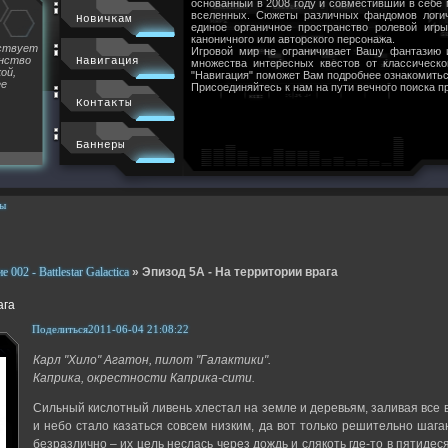
основанный в 2008 году и совместивший в себе
вселенных. Сюжеты различных фандомов логи
Новичкам
единое органичное пространство ролевой игр
каноничного или авторского персонажа.
йствует
Игровой мир не ограничивает Вашу фантазию 
инство
Навигация
множества интересных квестов от классическ
ой,
"Навигация" поможет Вам подробнее ознакомитьс
ее
Присоединяйтесь к нам на пути вечного поиска п
Контакты
Баннеры
ы
002 - Battlestar Galactica
»
Эпизод 5А - На территории врага
ага
Поделиться
2011-06-04 21:08:22
Карл "Хило" Агатон, пилот "Галактики".
Каприка, окрестности Каприка-сити.
Сильный кислотный ливень хлестал на земле и деревьям, заливая все во
и небо стало казаться совсем низким, да вот только решительно шаг
безразлично – их цель неслась через дождь и слякоть где-то в пятидес