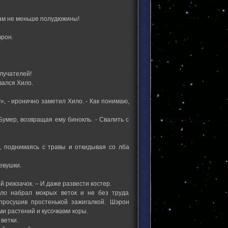
 там не меньше полудюжины!
эрон.
злучателей!
вался Хило.
, - иронично заметил Хило. - Как понимаю,
Бумер, возвращая ему бинокль. - Свалить с
н, поднимаясь с травы и откидывая со лба
евушки.
й рюкзачок. – И даже развести костер.
ило набрал мокрых веток и не без труда
просушив простенькой зажигалкой. Шэрон
ми растений и кусочками коры.
ветки.