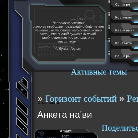
Об игре
Новичкам
"Вселенная огромна,
и это ее свойство чрезвычайно действует
на нервы, вследствие чего большинство
Навигация
людей, храня свой душевный покой,
предпочитают не помнить о ее
масштабах."
Контакты
© Дуглас Адамс
Баннеры
Активные темы
»
»
Горизонт событий
Ре
Страница:
1
Анкета на'ви
Поделить
Amanti
Гость