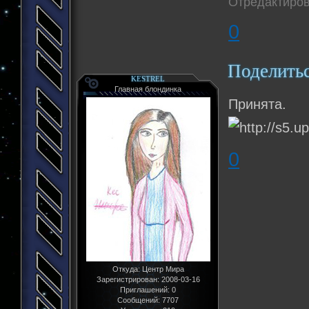
Отредактирова
0
Поделить
KESTREL
Главная блондинка
Принята.
0
Откуда:
Центр Мира
Зарегистрирован
: 2008-03-16
Приглашений:
0
Сообщений:
7707