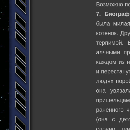
Возможно по
7. Биограф
была милая
котенок. Др
терпимой. 
алчными пр
каждом из н
и перестану
людях порой
она увяза
пришельца
раненного 
(она с дет
словно те