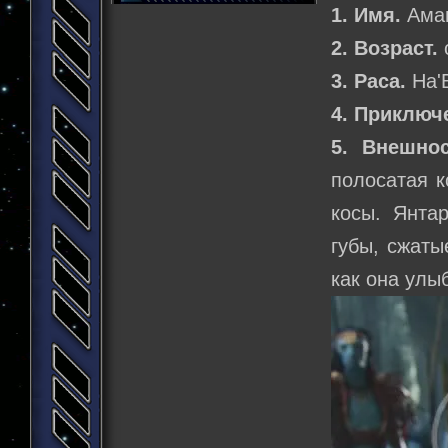
1. Имя.
Ама
2. Возраст.
3. Раса.
На'
4. Приключ
5. Внешнос
полосатая к
косы. Янта
губы, сжаты
как она улы