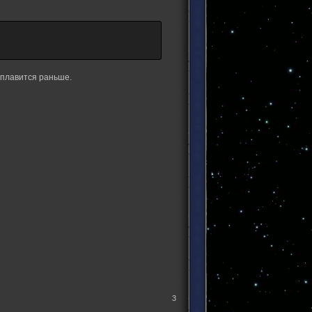
плавится раньше.
3