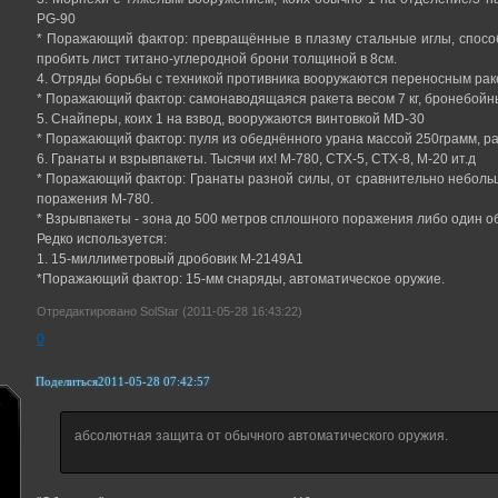
PG-90
* Поражающий фактор: превращённые в плазму стальные иглы, спосо
пробить лист титано-углеродной брони толщиной в 8см.
4. Отряды борьбы с техникой противника вооружаются переносным рак
* Поражающий фактор: самонаводящаяся ракета весом 7 кг, бронебойн
5. Снайперы, коих 1 на взвод, вооружаются винтовкой MD-30
* Поражающий фактор: пуля из обеднённого урана массой 250грамм, ра
6. Гранаты и взрывпакеты. Тысячи их! М-780, СТХ-5, СТХ-8, М-20 ит.д
* Поражающий фактор: Гранаты разной силы, от сравнительно неболь
поражения М-780.
* Взрывпакеты - зона до 500 метров сплошного поражения либо один об
Редко используется:
1. 15-миллиметровый дробовик М-2149А1
*Поражающий фактор: 15-мм снаряды, автоматическое оружие.
Отредактировано SolStar (2011-05-28 16:43:22)
0
Поделиться
2011-05-28 07:42:57
абсолютная защита от обычного автоматического оружия.