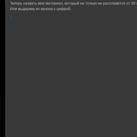
Теперь назвать мне материал, который не только не расплавится от 50 кг.
Или выдержку из канона с цифрой.
0