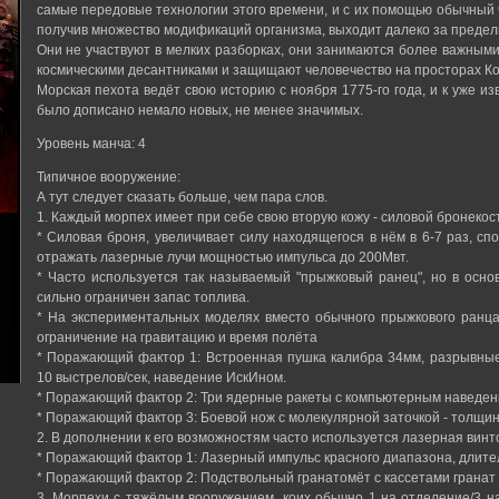
самые передовые технологии этого времени, и с их помощью обычный 
получив множество модификаций организма, выходит далеко за преде
Они не участвуют в мелких разборках, они занимаются более важными
космическими десантниками и защищают человечество на просторах Ко
Морская пехота ведёт свою историю с ноября 1775-го года, и к уже и
было дописано немало новых, не менее значимых.
Уровень манча: 4
Типичное вооружение:
А тут следует сказать больше, чем пара слов.
1. Каждый морпех имеет при себе свою вторую кожу - силовой бронеко
* Силовая броня, увеличивает силу находящегося в нём в 6-7 раз, с
отражать лазерные лучи мощностью импульса до 200Мвт.
* Часто используется так называемый "прыжковый ранец", но в основ
сильно ограничен запас топлива.
* На экспериментальных моделях вместо обычного прыжкового ранц
ограничение на гравитацию и время полёта
* Поражающий фактор 1: Встроенная пушка калибра 34мм, разрывные
10 выстрелов/сек, наведение ИскИном.
* Поражающий фактор 2: Три ядерные ракеты с компьютерным наведение
* Поражающий фактор 3: Боевой нож с молекулярной заточкой - толщин
2. В дополнении к его возможностям часто используется лазерная винт
* Поражающий фактор 1: Лазерный импульс красного диапазона, длитель
* Поражающий фактор 2: Подствольный гранатомёт с кассетами гранат
3. Морпехи с тяжёлым вооружением, коих обычно 1 на отделение/3 