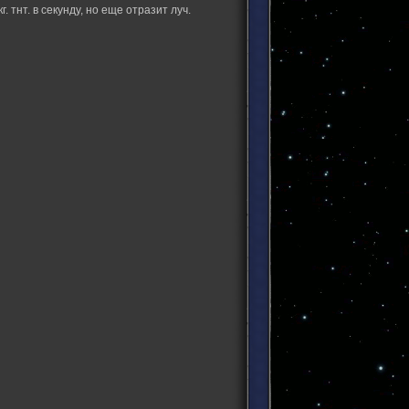
 тнт. в секунду, но еще отразит луч.