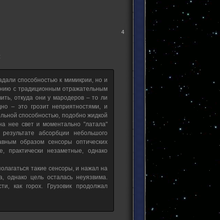
4
:
дали способностью к мимикрии, но и
нению с традиционным отражательным
ть, откуда они у мародеров – то ли
дно – это грозит неприятностями, и
льной способностью, подобно жидкой
на нее свет и моментально "латала"
 результате абсорбции небольшого
авным образом сенсоры оптических
, практически незаметные, однако
полагаться такие сенсоры, и нажал на
а, однако цель осталась неуязвима.
ти, как горох. Грузовик продолжал