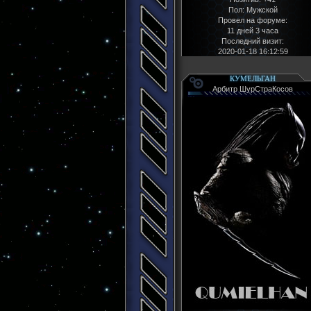
Пол:
Мужской
Провел на форуме:
11 дней 3 часа
Последний визит:
2020-01-18 16:12:59
КУМЕЛЬГАН
Арбитр ШурСтраКосов