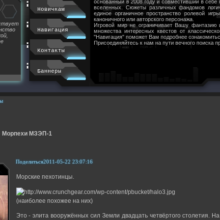
основанный в 2008 году и совместивший в себе
вселенных. Сюжеты различных фандомов логи
Новичкам
единое органичное пространство ролевой игр
каноничного или авторского персонажа.
йствует
Игровой мир не ограничивает Вашу фантазию 
инство
Навигация
множества интересных квестов от классическ
ой,
"Навигация" поможет Вам подробнее ознакомитьс
ее
Присоединяйтесь к нам на пути вечного поиска п
Контакты
Баннеры
ы
»
Морпехи МЗЭП-1
Поделиться
2011-05-22 23:07:16
Морские пехотинцы.
(наиболее похожее на них)
Это - элита вооружённых сил Земли двадцать четвёртого столетия. Н