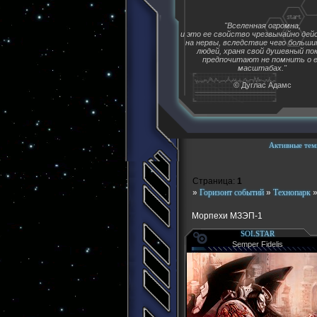
"Вселенная огромна,
и это ее свойство чрезвычайно де
на нервы, вследствие чего больш
людей, храня свой душевный пок
предпочитают не помнить о 
масштабах."
© Дуглас Адамс
Активные тем
Страница:
1
»
Горизонт событий
»
Технопарк
Морпехи МЗЭП-1
SOLSTAR
Semper Fidelis