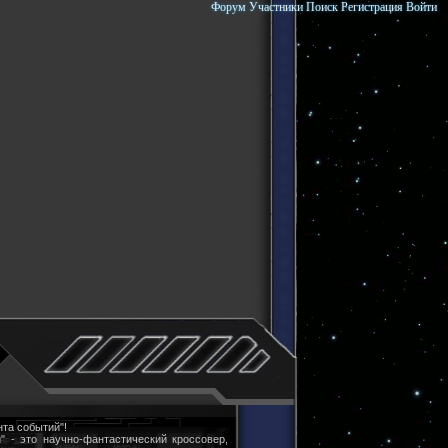
Форум
Участники
Поиск
Регистрация
Войти
та событий"!
" - это научно-фантастический кроссовер,