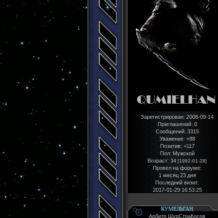
Зарегистрирован
: 2008-09-14
Приглашений:
0
Сообщений:
3315
Уважение:
+88
Позитив:
+117
Пол:
Мужской
Возраст:
34
[1992-01-28]
Провел на форуме:
1 месяц 23 дня
Последний визит:
2017-01-29 16:53:25
КУМЕЛЬГАН
Арбитр ШурСтраКосов