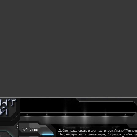
Об игре
Добро пожаловать в фантастический мир "Горизон
Это не просто ролевая игра, "Горизонт событий