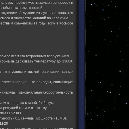
человек, пройдя курс тяжёлых тренировок и
лы обычных возможностей.
 задачами. А лучшие из лучших становятся
смоса и множестве колоний по Галактике.
звестным сражениям за годы войн в Космосе
стюм со всем его встроенным вооружением
пособна выдерживать температуру до 3300К,
ном в условиях низкой гравитации, так как
а стоят инерционные приводы, снимающие
 снаряды, максимальная скорострельность
м в ранце за спиной, 2кт/штука
а режущей кромки = 1 атому.
овка LR-2303
ность - 0,1 секунды, мощность - 10МВт.
 М-20
на взвод, вооружаются плазменным орудием