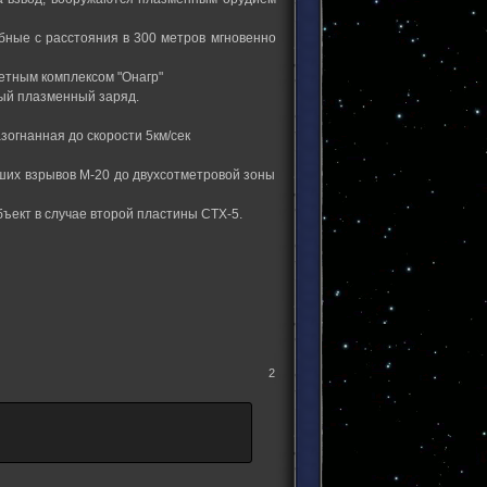
бные с расстояния в 300 метров мгновенно
етным комплексом "Онагр"
ый плазменный заряд.
зогнанная до скорости 5км/сек
ших взрывов М-20 до двухсотметровой зоны
ъект в случае второй пластины СТХ-5.
2