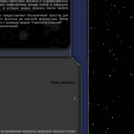
 миры известных игровых и художественных
чно переплетены между собой и образуют
ы, в которое можно вписать почти любого
и предоставляет бесконечный простор для
ого фэнтези до научной фантастики. Меню
я с игровым миром "Горизонта событий".
риключений!
Тема закрыта
1
а вооружении корпуса морской пехоты стоят