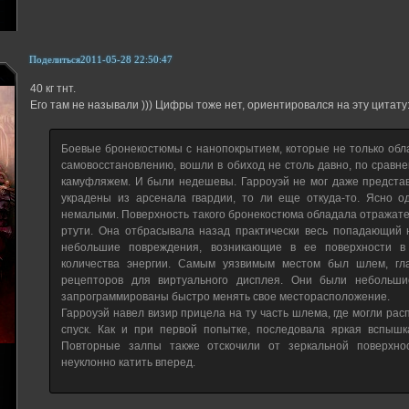
Поделиться
2011-05-28 22:50:47
40 кг тнт.
Его там не называли ))) Цифры тоже нет, ориентировался на эту цитату
Боевые бронекостюмы с нанопокрытием, которые не только обла
самовосстановлению, вошли в обиход не столь давно, по срав
камуфляжем. И были недешевы. Гарроуэй не мог даже представи
украдены из арсенала гвардии, то ли еще откуда-то. Ясно о
немалыми. Поверхность такого бронекостюма обладала отражате
ртути. Она отбрасывала назад практически весь попадающий 
небольшие повреждения, возникающие в ее поверхности в
количества энергии. Самым уязвимым местом был шлем, гл
рецепторов для виртуального дисплея. Они были небольшие
запрограммированы быстро менять свое месторасположение.
Гарроуэй навел визир прицела на ту часть шлема, где могли рас
спуск. Как и при первой попытке, последовала яркая вспышк
Повторные залпы также отскочили от зеркальной поверхнос
неуклонно катить вперед.