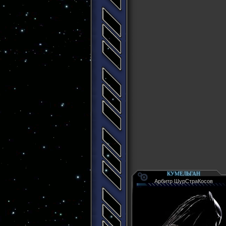
КУМЕЛЬГАН
Арбитр ШурСтраКосов