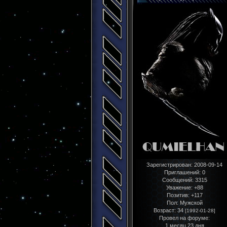
Зарегистрирован
: 2008-09-14
Приглашений:
0
Сообщений:
3315
Уважение:
+88
Позитив:
+117
Пол:
Мужской
Возраст:
34
[1992-01-28]
Провел на форуме:
1 месяц 23 дня