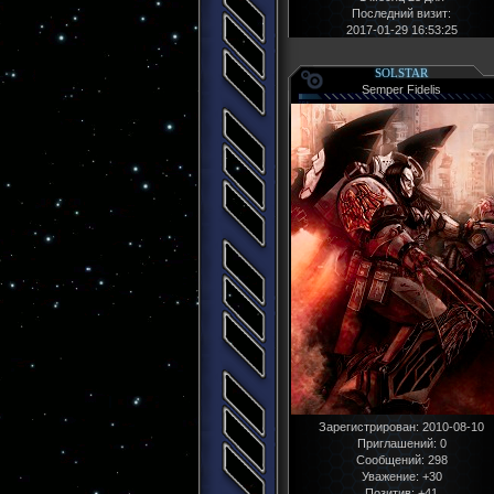
Последний визит:
2017-01-29 16:53:25
SOLSTAR
Semper Fidelis
Зарегистрирован
: 2010-08-10
Приглашений:
0
Сообщений:
298
Уважение:
+30
Позитив:
+41