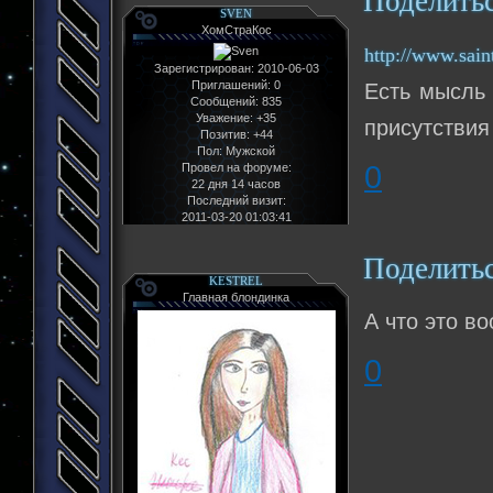
Поделить
SVEN
ХомСтраКос
http://www.sain
Зарегистрирован
: 2010-06-03
Приглашений:
0
Есть мысль 
Сообщений:
835
Уважение:
+35
присутствия
Позитив:
+44
Пол:
Мужской
0
Провел на форуме:
22 дня 14 часов
Последний визит:
2011-03-20 01:03:41
Поделить
KESTREL
Главная блондинка
А что это в
0