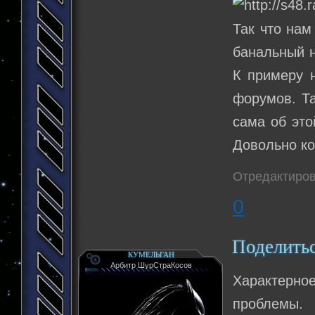
Так что нам
банальный н
К примеру н
форумов. Та
сама об это
Довольно ко
Отредактиров
0
Поделить
КУМЕЛЬГАН
Арбитр ШурСтраКосов
Характерно
проблемы.