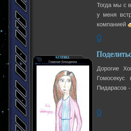
Тогда мы с 
у меня вст
компанией
0
Поделить
KESTREL
Главная блондинка
Дорогие Х
Гомосекус 
Пидарасов -
0