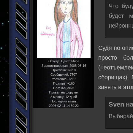
Что буд
будет м
нейронны
Судя по опи
просто бо
Откуда:
Центр Мира
Зарегистрирован
: 2008-03-16
(неотъемл
Приглашений:
0
Сообщений:
7707
сборищах). 
Уважение:
+219
Позитив:
+160
занять в эт
Пол:
Женский
Провел на форуме:
3 месяца 12 дней
Последний визит:
Sven на
2026-02-11 14:59:22
Выбирай