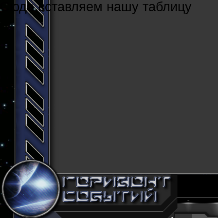
Cюда вставляем нашу таблицу