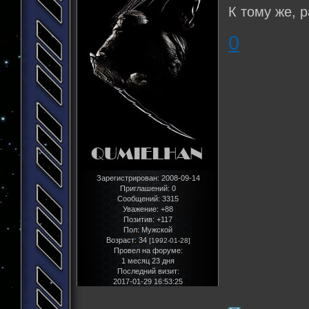
К тому же, 
0
Зарегистрирован
: 2008-09-14
Приглашений:
0
Сообщений:
3315
Уважение:
+88
Позитив:
+117
Пол:
Мужской
Возраст:
34
[1992-01-28]
Провел на форуме:
1 месяц 23 дня
Последний визит:
2017-01-29 16:53:25