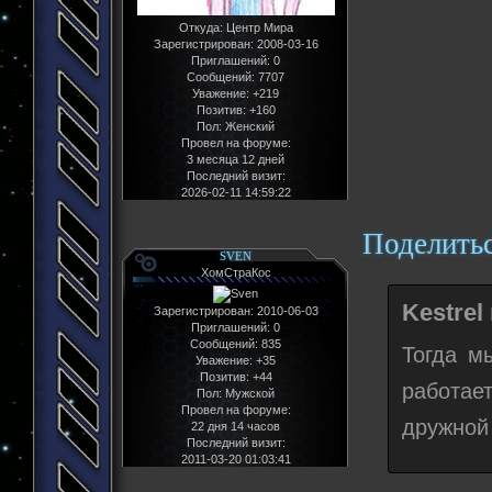
Откуда:
Центр Мира
Зарегистрирован
: 2008-03-16
Приглашений:
0
Сообщений:
7707
Уважение:
+219
Позитив:
+160
Пол:
Женский
Провел на форуме:
3 месяца 12 дней
Последний визит:
2026-02-11 14:59:22
Поделить
SVEN
ХомСтраКос
Kestrel
Зарегистрирован
: 2010-06-03
Приглашений:
0
Сообщений:
835
Тогда м
Уважение:
+35
Позитив:
+44
работае
Пол:
Мужской
Провел на форуме:
дружной
22 дня 14 часов
Последний визит:
2011-03-20 01:03:41