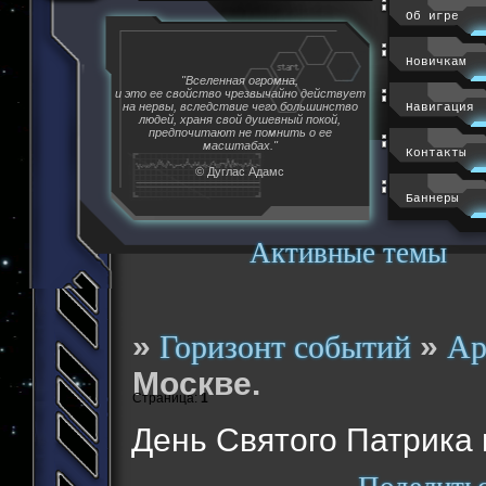
Об игре
Новичкам
"Вселенная огромна,
и это ее свойство чрезвычайно действует
на нервы, вследствие чего большинство
Навигация
людей, храня свой душевный покой,
предпочитают не помнить о ее
масштабах."
Контакты
© Дуглас Адамс
Баннеры
Активные темы
»
»
Горизонт событий
Ар
Москве.
Страница:
1
День Святого Патрика 