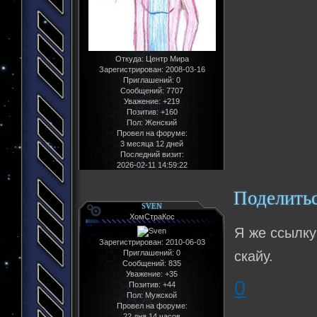
Откуда:
Центр Мира
Зарегистрирован
: 2008-03-16
Приглашений:
0
Сообщений:
7707
Уважение:
+219
Позитив:
+160
Пол:
Женский
Провел на форуме:
3 месяца 12 дней
Последний визит:
2026-02-11 14:59:22
Поделить
SVEN
ХомСтраКос
Я же ссылку
Зарегистрирован
: 2010-06-03
Приглашений:
0
скайу.
Сообщений:
835
Уважение:
+35
0
Позитив:
+44
Пол:
Мужской
Провел на форуме:
22 дня 14 часов