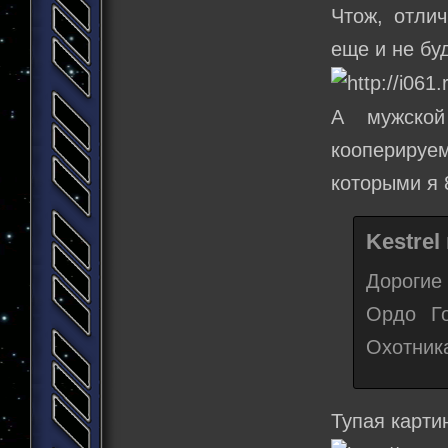
Чтож, отли
еще и не буд
А мужской
кооперируе
которыми я 
Kestrel
Дорогие
Ордо Го
Охотник
Тупая карти