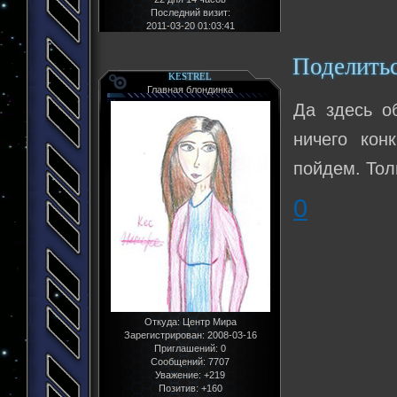
Последний визит:
2011-03-20 01:03:41
Поделить
KESTREL
Главная блондинка
Да здесь о
ничего кон
пойдем. Тол
0
Откуда:
Центр Мира
Зарегистрирован
: 2008-03-16
Приглашений:
0
Сообщений:
7707
Уважение:
+219
Позитив:
+160