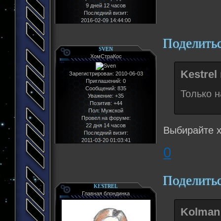
9 дней 12 часов
Последний визит:
2016-02-09 14:44:00
Поделить
SVEN
ХомСтраКос
Kestrel
Зарегистрирован
: 2010-06-03
Приглашений:
0
Сообщений:
835
Только н
Уважение:
+35
Позитив:
+44
Пол:
Мужской
Провел на форуме:
22 дня 14 часов
Выбирайте х
Последний визит:
2011-03-20 01:03:41
0
Поделить
KESTREL
Главная блондинка
Kolman 