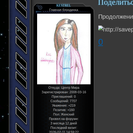
Поделить
KESTREL
Главная блондинка
Продолжени
0
Откуда:
Центр Мира
Зарегистрирован
: 2008-03-16
Приглашений:
0
Сообщений:
7707
Уважение:
+219
Позитив:
+160
Пол:
Женский
Провел на форуме:
3 месяца 12 дней
Последний визит:
2026-02-11 14:59:22