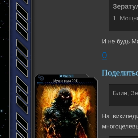
Зератул
1. Мощн
И не будь М
0
Поделить
ЗЕРАТУЛ
Мудак года 2011
Блин, Зе
На википед
многоцелевы