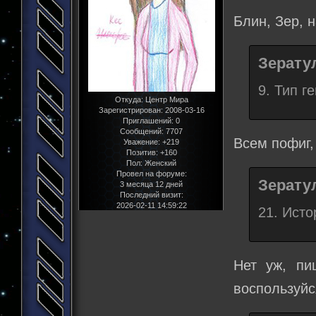
Блин, Зер, 
Зератул
9. Тип г
Откуда:
Центр Мира
Зарегистрирован
: 2008-03-16
Приглашений:
0
Сообщений:
7707
Всем пофиг,
Уважение:
+219
Позитив:
+160
Пол:
Женский
Провел на форуме:
Зератул
3 месяца 12 дней
Последний визит:
2026-02-11 14:59:22
21. Исто
Нет уж, пи
воспользуйс