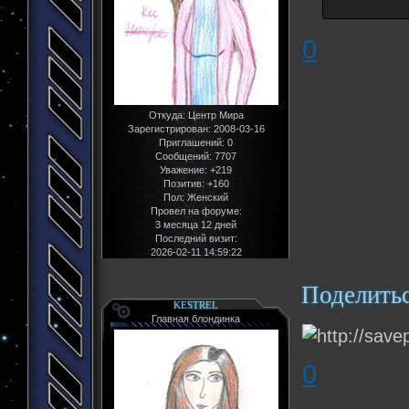
0
Откуда:
Центр Мира
Зарегистрирован
: 2008-03-16
Приглашений:
0
Сообщений:
7707
Уважение:
+219
Позитив:
+160
Пол:
Женский
Провел на форуме:
3 месяца 12 дней
Последний визит:
2026-02-11 14:59:22
Поделить
KESTREL
Главная блондинка
0