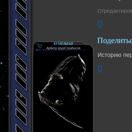
Отредактиров
0
Поделить
КУМЕЛЬГАН
Арбитр ШурСтраКосов
Историю пер
0