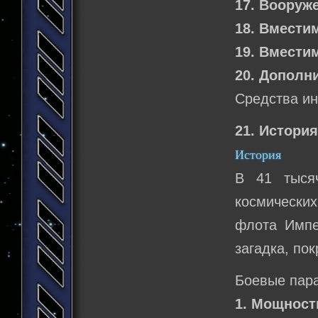
17. Вооруж
18. Вмести
19. Вмести
20. Дополн
Средства ин
21. История
История
В 41 тыся
космически
флота Импе
загадка, по
Боевые пар
1. Мощност