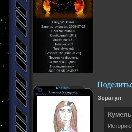
Откуда:
Земля
Зарегистрирован
: 2008-07-26
Приглашений:
0
Сообщений:
1842
Уважение:
+31
Позитив:
+82
Пол:
Мужской
Возраст:
32
[1993-11-05]
Провел на форуме:
3 месяца 10 дней
Последний визит:
2012-06-05 08:39:37
Поделить
KESTREL
Главная блондинка
Зератул
Кумельг
Историю