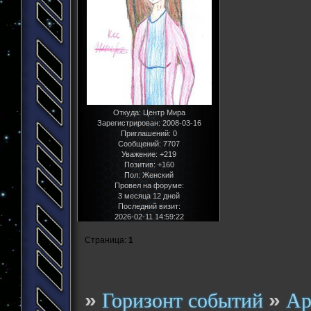
Откуда:
Центр Мира
Зарегистрирован
: 2008-03-16
Приглашений:
0
Сообщений:
7707
Уважение:
+219
Позитив:
+160
Пол:
Женский
Провел на форуме:
3 месяца 12 дней
Последний визит:
2026-02-11 14:59:22
Страница:
1
»
»
Горизонт событий
Ар