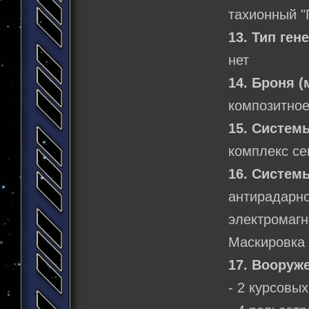
тахионный "
13. Тип ген
нет
14. Броня (
композитное
15. Систем
комплекс се
16. Систем
антирада
электромагн
Маскировка
17. Вооруж
- 2 курсовы