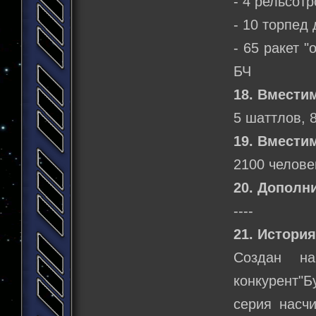
- 4 рельсотр
- 10 торпед
- 65 ракет 
БЧ
18. Вмести
5 шаттлов, 
19. Вмести
2100 челове
20. Дополн
----
21. История
Создан н
конкурент"Б
серия насч