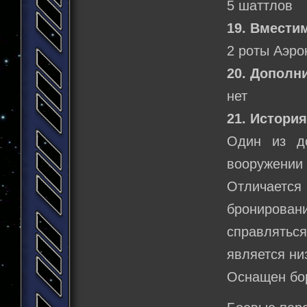
5 шаттлов
19. Вмести
2 роты Аэро
20. Дополн
нет
21. История
Один из до
вооружении 
Отличает
бронирова
справлятьс
является ни
Оснащен бо