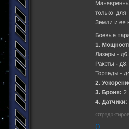
Маневренны
только для
Земли и ее 
Боевые пар
1. Мощност
Лазеры - д6.
Ракеты - д8.
Торпеды - д4
2. Ускорени
3. Броня:
2
4. Датчики:
Отредактирова
0