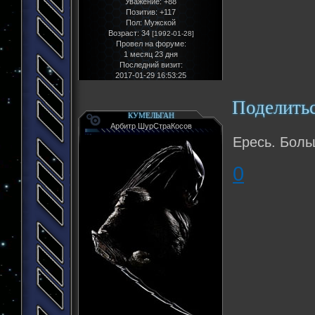
Уважение:
+88
Позитив:
+117
Пол:
Мужской
Возраст:
34
[1992-01-28]
Провел на форуме:
1 месяц 23 дня
Последний визит:
2017-01-29 16:53:25
Поделить
КУМЕЛЬГАН
Арбитр ШурСтраКосов
Ересь. Боль
0