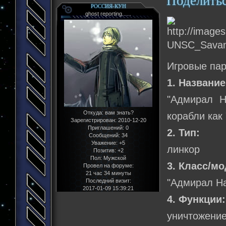
Поделить
РОССИЯ-КУН
ghost reporting......
Игровые па
1. Название
"Адмирал Н
Откуда:
вам знать?
корабли как
Зарегистрирован
: 2010-12-20
Приглашений:
0
2. Тип:
Сообщений:
34
Уважение:
+5
линкор
Позитив:
+2
Пол:
Мужской
3. Класс/м
Провел на форуме:
21 час 34 минуты
"Адмирал Н
Последний визит:
2017-01-09 15:39:21
4. Функции:
уничтожение