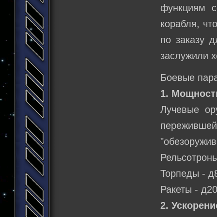
функциям с
корабля, чт
по заказу д
заслужили 
Боевые пар
1. Мощност
Лучевые ор
пережившей
"обезоружив
Рельсотроны 
Торпеды - д
Ракеты - д2
2. Ускорени