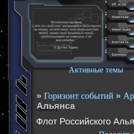
Об игре
Новичкам
"Вселенная огромна,
и это ее свойство чрезвычайно действует
на нервы, вследствие чего большинство
Навигация
людей, храня свой душевный покой,
предпочитают не помнить о ее
масштабах."
Контакты
© Дуглас Адамс
Баннеры
Активные темы
»
»
Горизонт событий
Ар
Альянса
Страница:
1
Флот Российского Аль