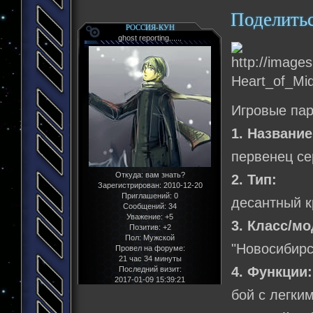
Поделить
РОССИЯ-КУН
ghost reporting......
Игровые па
1. Название
первенец се
Откуда:
вам знать?
2. Тип:
Зарегистрирован
: 2010-12-20
Приглашений:
0
десантный к
Сообщений:
34
Уважение:
+5
3. Класс/м
Позитив:
+2
Пол:
Мужской
"Новосибирс
Провел на форуме:
21 час 34 минуты
4. Функции:
Последний визит:
2017-01-09 15:39:21
бой с легки