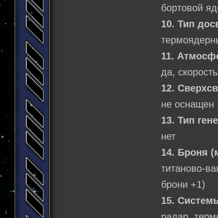
бортовой яд
10. Тип дос
термоядерны
11. Атмосф
да, скорость
12. Сверхс
не оснащен
13. Тип ген
нет
14. Броня (
титаново-в
брони +1)
15. Систем
радар, терм