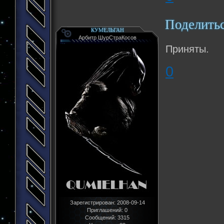
Поделить
КУМЕЛЬГАН
Арбитр ШурСтраКосов
Приняты.
0
Зарегистрирован
: 2008-09-14
Приглашений:
0
Сообщений:
3315