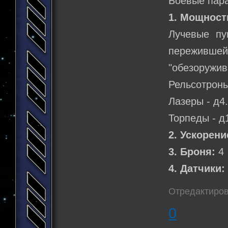
Боевые пар
1. Мощност
Лучевые пу
пережившей
"обезоружив
Рельсотроны 
Лазеры - д4.
Торпеды - д1
2. Ускорени
3. Броня:
4
4. Датчики:
Отредактирова
0