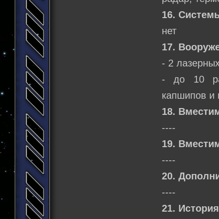
16. Систем
нет
17. Вооруж
- 2 лазерны
- до 10 ра
капшипов и 
18. Вмести
----
19. Вмести
----
20. Дополн
----
21. История