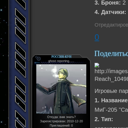
3. Броня:
2
4. Датчики:
Отредактирова
0
Поделить
РОССИЯ-КУН
ghost reporting......
Игровые па
1. Название
МиГ-205 "Са
Откуда:
вам знать?
2. Тип:
Зарегистрирован
: 2010-12-20
Приглашений:
0