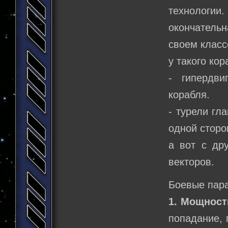
технологи
окончательн
своем класс
у такого кор
- гипердви
корабля.
- турели гл
одной сторо
а вот с др
векторов.
Боевые пар
1. Мощност
попадание, 