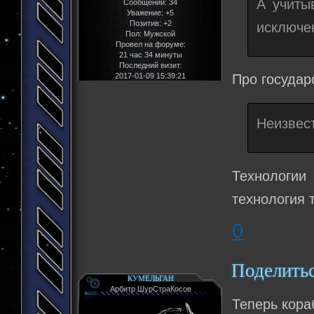
А учиты
Сообщений:
34
Уважение:
+5
Позитив:
+2
исключе
Пол:
Мужской
Провел на форуме:
21 час 34 минуты
Последний визит:
2017-01-09 15:39:21
Про государс
Неизвес
Технологии
технология 
0
Поделить
КУМЕЛЬГАН
Арбитр ШурСтраКосов
Теперь кора