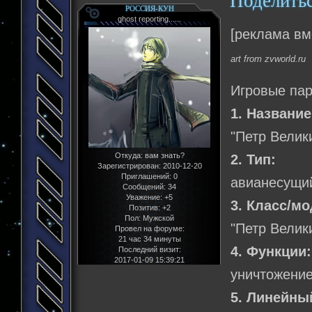
Поделить
РОССИЯ-КУН
ghost reporting......
[реклама вм
art from zvworld.ru
Игровые па
1. Название
"Петр Велик
Откуда:
вам знать?
2. Тип:
Зарегистрирован
: 2010-12-20
Приглашений:
0
авианесущий
Сообщений:
34
Уважение:
+5
3. Класс/м
Позитив:
+2
Пол:
Мужской
"Петр Велик
Провел на форуме:
21 час 34 минуты
4. Функции:
Последний визит:
2017-01-09 15:39:21
уничтожение
5. Линейны