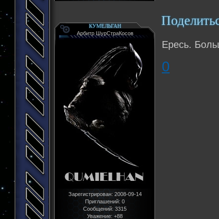
Поделить
КУМЕЛЬГАН
Арбитр ШурСтраКосов
Ересь. Боль
0
Зарегистрирован
: 2008-09-14
Приглашений:
0
Сообщений:
3315
Уважение:
+88