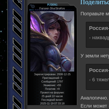
Поделить
PUDING
Farseer-ShurStraKos
Поправьте м
Россия-
- наква
У земли нет
Россия-
Зарегистрирован
: 2008-12-25
Приглашений:
0
- 6 тяже
Сообщений:
1797
Уважение:
+55
Позитив:
+9
Провел на форуме:
25 дней 10 часов
Аналогично.
Последний визит:
2025-11-19 07:33:18
Если может -