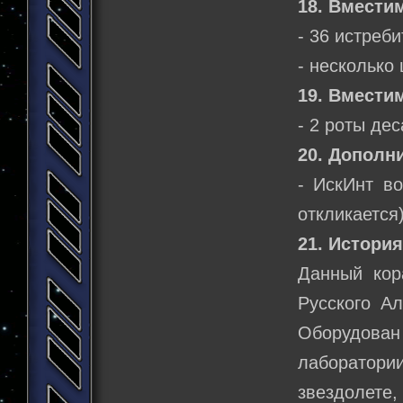
18. Вмести
- 36 истреб
- несколько
19. Вмести
- 2 роты де
20. Дополн
- ИскИнт во
откликается)
21. История
Данный кор
Русского А
Оборудован
лаборатор
звездолете