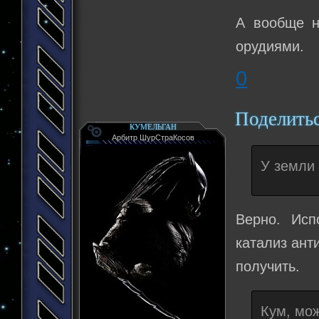
А вообще н
орудиями.
0
Поделить
КУМЕЛЬГАН
Арбитр ШурСтраКосов
У земли 
Верно. Исп
катализ анти
получить.
Кум, мож