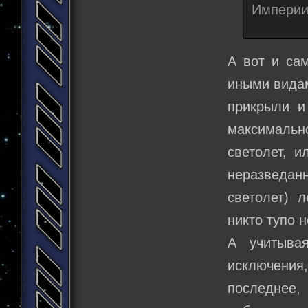
Импери
А вот и сам
иными видам
прикрыли и
максимально
светолет, и
неразведан
светолет) 
никто тупо н
А учитыва
исключени
последнее,