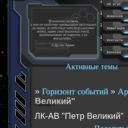
Об игре
Новичкам
"Вселенная огромна,
и это ее свойство чрезвычайно действует
на нервы, вследствие чего большинство
Навигация
людей, храня свой душевный покой,
предпочитают не помнить о ее
масштабах."
Контакты
© Дуглас Адамс
Баннеры
Активные темы
»
»
Горизонт событий
Ар
Великий"
Страница:
1
ЛК-АВ "Петр Великий"