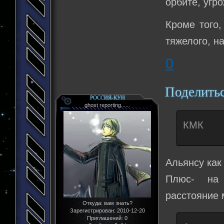
орбите, угр
Кроме того,
тяжелого, н
0
Поделить
РОССИЯ-КУН
ghost reporting......
КМК
Альянсу как
Плюс- на к
расстояние
Откуда:
вам знать?
Зарегистрирован
: 2010-12-20
Приглашений:
0