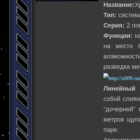
Название:
Х
Тип:
систем
Серия:
2 по
Функции:
на
на место б
возможност
разведка ме
Линейный 
собой слиян
"дочерней"
метров щупа
паре.