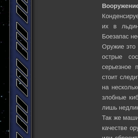
Вооружение
Конденсиру
их в льдин
Боезапас не
Оружие это 
острые со
серьезное 
стоит следи
на нескольк
злобные киб
лишь недли
Так же маши
качестве ор