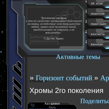
Об игре
Новичкам
"Вселенная огромна,
и это ее свойство чрезвычайно действует
на нервы, вследствие чего большинство
Навигация
людей, храня свой душевный покой,
предпочитают не помнить о ее
масштабах."
Контакты
© Дуглас Адамс
Баннеры
Активные темы
»
»
Горизонт событий
Ар
Страница:
1
Хромы 2го поколения
Поделить
Ааз-девол
Гость