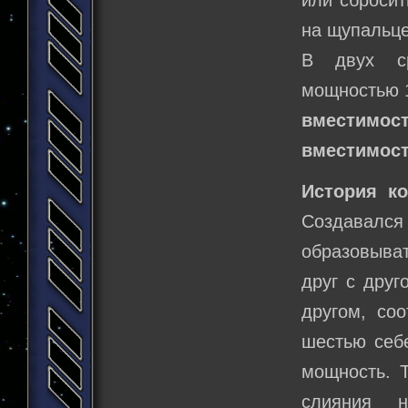
или сбросит
на щупальце,
В двух ср
мощностью 1
вместимост
вместимост
История ко
Создавалс
образовыват
друг с друг
другом, со
шестью себ
мощность. Т
слияния н