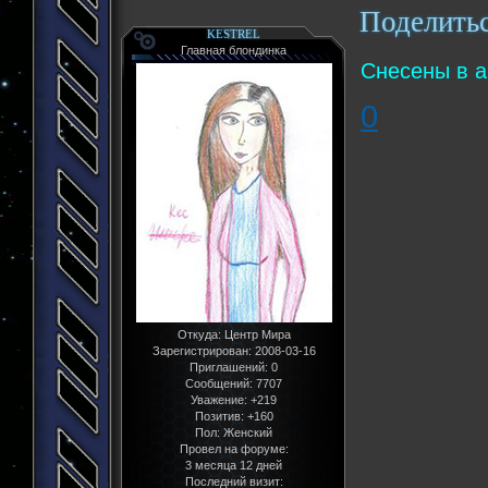
Поделить
KESTREL
Главная блондинка
Снесены в а
0
Откуда:
Центр Мира
Зарегистрирован
: 2008-03-16
Приглашений:
0
Сообщений:
7707
Уважение:
+219
Позитив:
+160
Пол:
Женский
Провел на форуме:
3 месяца 12 дней
Последний визит: