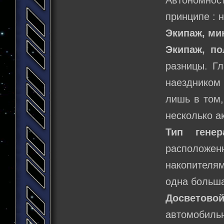
Автономност
принципе : 
Экипаж, м
Экипаж, по
разницы. Г
наездником
лишь в том,
несколько а
Тип генер
расположенн
накопителям
одна больша
Досветово
автомобильн