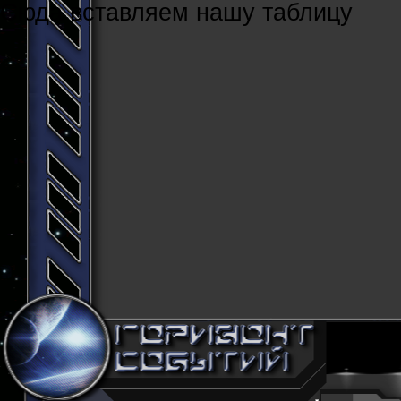
Cюда вставляем нашу таблицу