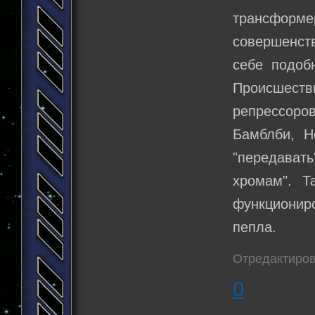
трансформ
совершенств
себе подоб
Происшестви
репрессор
Бамблби, Н
"передават
хромам". Т
функциониро
пепла.
Отредактиров
0