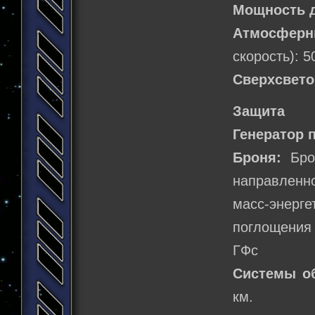
Мощность 
Атмосферн
скорость): 5
Сверхсвето
Защита
Генератор 
Броня:
Брон
направленн
масс-энерг
поглощения 
ГФс
Системы о
км.