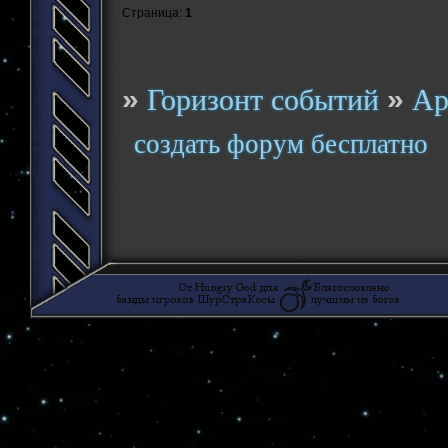
Страница:
1
»
»
Горизонт событий
Ар
создать форум бесплатно