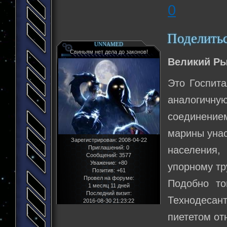
0
Поделить
UNNAMED
Свиньям нет дела до законов!
Великий Ры
Это Госпит
аналогичн
соединение
марины унас
Зарегистрирован
: 2008-04-22
Приглашений:
0
населения,
Сообщений:
3577
Уважение:
+80
упорному тр
Позитив:
+61
Провел на форуме:
Подобно то
1 месяц 11 дней
Последний визит:
Технодеса
2016-08-30 21:23:22
пиететом от