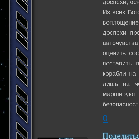
доспехи, о
Из всех Бог
воплощение 
доспехи пр
авточувст
оценить сос
поставить 
корабли на 
лишь на ч
маршируют 
безопасност
0
Поделить