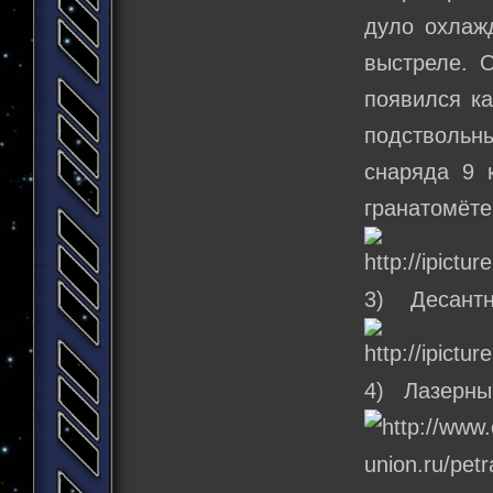
дуло охлажд
выстреле. 
появился к
подствольн
снаряда 9 
гранатомёте
3) Десантн
4) Лазерный