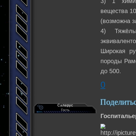
3) 1 химич
вещества 10
(возможна з
4) Тяжёл
эквиваленто
Широкая ру
породы Рамо
до 500.
0
Поделить
Салерус
Гость
Госпиталье