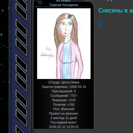
KESTREL
Главная блондинка
Снесены в а
0
Откуда:
Центр Мира
Зарегистрирован
: 2008-03-16
Приглашений:
0
Сообщений:
7707
Уважение:
+219
Позитив:
+160
Пол:
Женский
Провел на форуме:
3 месяца 12 дней
Последний визит:
2026-02-11 14:59:22