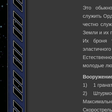
Это обыкн
служить Орд
честно служ
Земли и их 
Их броня 
эластичного
Естественн
молодые люд
Вооружение
1) 1 гранат
2) Штурмов
Максимальн
Скорострель