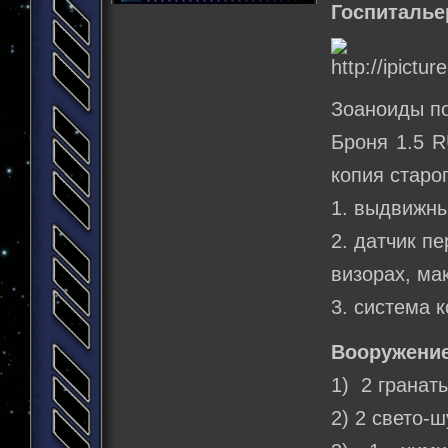
Госпиталье
Зоаноиды по
Броня 1.5 R
копия старо
1. выдвижны
2. датчик п
визорах, ма
3. система 
Вооружение
1) 2 гранат
2) 2 свето-