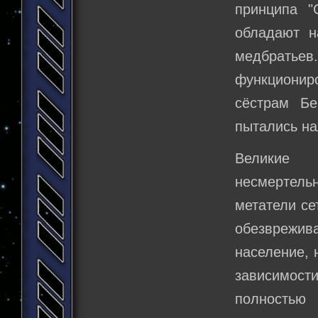
принципа "
обладают н
медбрать
функциониро
сёстрам Бе
пытались на
Великие 
несмертельн
метатели с
обезврежив
население, 
зависимост
полностью