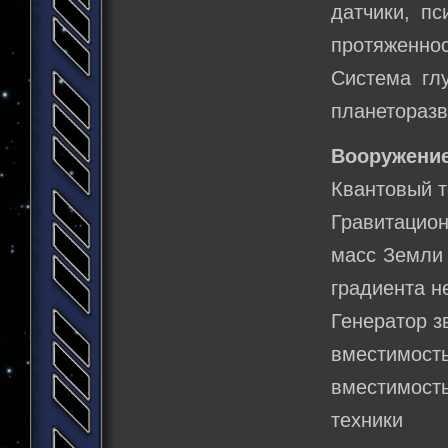
датчики, пс
протяженнос
Система глу
планеторазв
Вооружение
Квантовый т
Гравитацио
масс Земли 
градиента н
Генератор з
вместимость
вместимост
техники