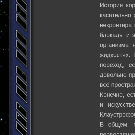
История ко
касательно 
некронтира 
блокады и 
организма 
жидкостях.
переход, е
довольно п
всё простра
Конечно, ес
и искусств
Клаустрофоб
В общем, 
первосвяще