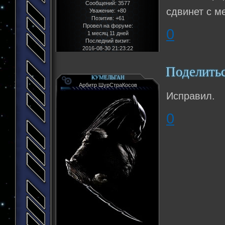
Сообщений:
3577
сдвинет с м
Уважение:
+80
Позитив:
+61
Провел на форуме:
0
1 месяц 11 дней
Последний визит:
2016-08-30 21:23:22
Поделить
КУМЕЛЬГАН
Арбитр ШурСтраКосов
Исправил.
0