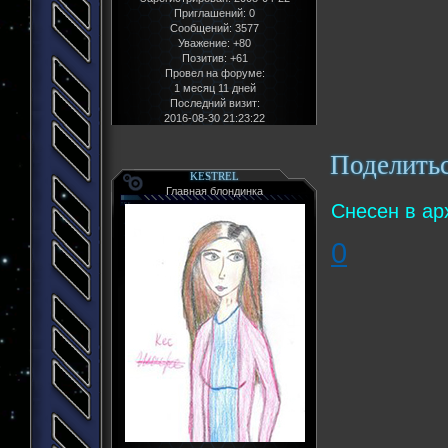
Приглашений:
0
Сообщений:
3577
Уважение:
+80
Позитив:
+61
Провел на форуме:
1 месяц 11 дней
Последний визит:
2016-08-30 21:23:22
Поделить
KESTREL
Главная блондинка
Снесен в ар
0