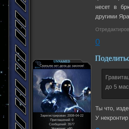
несет в бр
другими Яра
Отредактиров
0
Поделить
UNNAMED
Свиньям нет дела до законов!
Гравита
до 5 мас
Ты что, изд
Зарегистрирован
: 2008-04-22
У некронтир
Приглашений:
0
Сообщений:
3577
Уважение:
+80