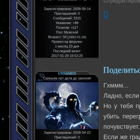
Отредактиров
Зарегистрирован
: 2008-09-14
0
Приглашений:
0
Сообщений:
3315
Уважение:
+88
Позитив:
+117
Пол:
Мужской
Возраст:
34
[1992-01-28]
Провел на форуме:
1 месяц 23 дня
Последний визит:
2017-01-29 16:53:25
Поделить
UNNAMED
Свиньям нет дела до законов!
Гхммм...
Ладно, если
Но у тебя п
убить перег
почувствует.
Зарегистрирован
: 2008-04-22
Если же гра
Приглашений:
0