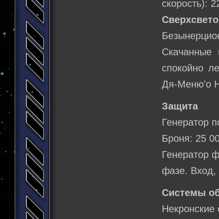
скорость): 2
Сверхсвето
Безынерцио
Скачанные 
спокойно ле
Дя-Меню'о Н
Защита
Генератор п
Броня: 25 0
Генератор ф
фазе. Вход,
Системы о
Некронские 