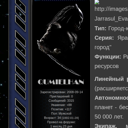
Тип:
Город-
Серия:
Ярас
город"
Функции:
Ра
ресурсов
Линейный 
(расширяетс
Зарегистрирован
: 2008-09-14
Приглашений:
0
Автономно
Сообщений:
3315
Уважение:
+88
планет - бес
Позитив:
+117
Пол:
Мужской
50 000 лет.
Возраст:
34
[1992-01-28]
Провел на форуме:
Экипаж, м
1 месяц 23 дня